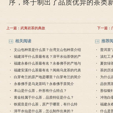
序，终于制出了品质优异的茶类
上一篇：
武夷岩茶的典故
下一篇：
相关阅读
推荐
文山包种茶是什么茶？台湾文山包种茶介绍
普洱茶“
福建漳平什么茶最有名？漳平水仙茶饼的产
滇红工
地与特点
福建永春什么茶最有名？永春佛手的产地与
夏饮绿
特点
福建安溪什么茶最有名？闽南乌龙茶的代表
茶的历
茶铁观音
白芽奇兰的原产地是哪里？白芽奇兰的简介
为什么
永春佛手是乌龙茶吗？永春佛手茶简介
品饮黑
本山是什么茶，外形有什么特点？
形似银
黄金桂属于什么茶，品质特征是什么？
冲泡白
铁观音是什么茶，原产于哪里，有什么特
福建永
征？
漳平水仙是什么茶，怎么制作出来的？
特点
什么是