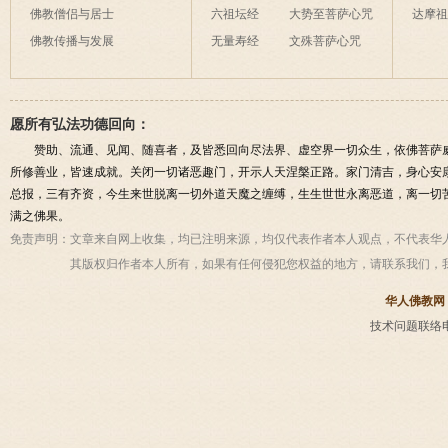
佛教僧侣与居士
六祖坛经
大势至菩萨心咒
达摩
佛教传播与发展
无量寿经
文殊菩萨心咒
愿所有弘法功德回向：
赞助、流通、见闻、随喜者，及皆悉回向尽法界、虚空界一切众生，依佛菩萨
所修善业，皆速成就。关闭一切诸恶趣门，开示人天涅槃正路。家门清吉，身心安
总报，三有齐资，今生来世脱离一切外道天魔之缠缚，生生世世永离恶道，离一切
满之佛果。
免责声明：
文章来自网上收集，均已注明来源，均仅代表作者本人观点，不代表华
其版权归作者本人所有，如果有任何侵犯您权益的地方，请联系我们，
华人佛教网
技术问题联络