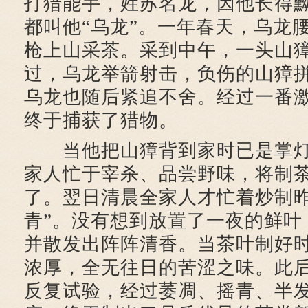
打猎能手，姓苏名龙，因他长得
都叫他“乌龙”。一年春天，乌龙
枪上山采茶。采到中午，一头山
过，乌龙举箭射击，负伤的山獐
乌龙也随后紧追不舍。经过一番
终于捕获了猎物。
当他把山獐背到家时已是掌灯
家人忙于宰杀、品尝野味，将制
了。翌日清晨全家人才忙着炒制昨
青”。没有想到放置了一夜的鲜叶
并散发出阵阵清香。当茶叶制好
浓厚，全无往日的苦涩之味。此
反复试验，经过萎凋、摇青、半