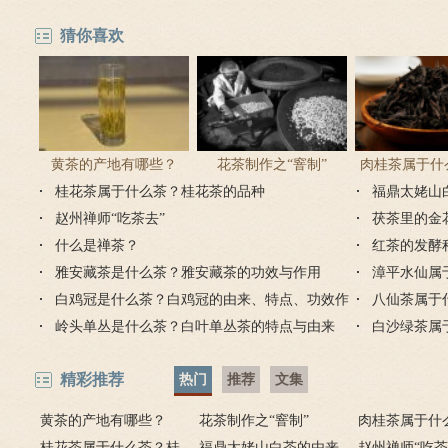
猜你喜欢
黄茶的产地有哪些？
花茶制作之“窨制”
肉桂茶属于什
桂花茶属于什么茶？桂花茶的品种
夷肉桂茶是
福鼎太姥山
赵州禅师“吃茶去”
茯茶里的金
什么是禅茶？
红茶的发酵
雅安藏茶是什么茶？雅安藏茶的功效与作用
漳平水仙属
白鸡冠是什么茶？白鸡冠的由来、特点、功效作
八仙茶属于
用
岭头单丛是什么茶？白叶单丛茶的特点与由来
白沙绿茶属
精彩推荐
热门
推荐
文集
黄茶的产地有哪些？
花茶制作之“窨制”
肉桂茶属于什
桂花茶属于什么茶？桂
福鼎太姥山白茶的由来
夷肉桂茶是红
赵州禅师“吃茶