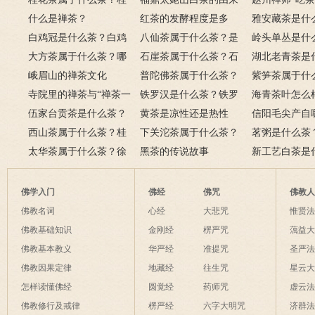
花茶的品种
什么是禅茶？
传说
红茶的发酵程度是多
雅安藏茶是什
白鸡冠是什么茶？白鸡
少？
八仙茶属于什么茶？是
安藏茶的功效
岭头单丛是什
冠的由来、特点、功效作
大方茶属于什么茶？哪
哪里的？有什么特点？
石崖茶属于什么茶？石
叶单丛茶的特
湖北老青茶是
用
里产的？与龙井有什么区
峨眉山的禅茶文化
崖茶的功效与特点
普陀佛茶属于什么茶？
羊楼洞川字茶
紫笋茶属于什
别？
寺院里的禅茶与“禅茶一
普陀山佛茶的来历与特
铁罗汉是什么茶？铁罗
渚紫笋的产地
海青茶叶怎么
味”的境界
伍家台贡茶是什么茶？
点
汉的特点、功效与作用
黄茶是凉性还是热性
茶的历史
信阳毛尖产自
皇恩宠锡茶的来源介绍
西山茶属于什么茶？桂
的？喝黄茶的好处
下关沱茶属于什么茶？
阳毛尖的主要
茗粥是什么茶
平西山茶的特点与功效
太华茶属于什么茶？徐
下关沱茶的功效与作用
黑茶的传说故事
意思
新工艺白茶是
霞客与太华茶
始人是谁？历
久？
佛学入门
佛经
佛咒
佛教
佛教名词
心经
大悲咒
惟贤
佛教基础知识
金刚经
楞严咒
蕅益
佛教基本教义
华严经
准提咒
圣严
佛教因果定律
地藏经
往生咒
星云
怎样读懂佛经
圆觉经
药师咒
虚云
佛教修行及戒律
楞严经
六字大明咒
济群