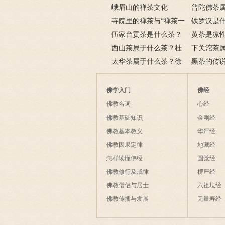
用
里产的？与龙井有什么区
峨眉山的禅茶文化
崖茶的功效
普陀佛茶
别？
寺院里的禅茶与“禅茶一
普陀山佛茶
铁罗汉是
味”的境界
伍家台贡茶是什么茶？
点
汉的特点、
黄茶是凉
皇恩宠锡茶的来源介绍
西山茶属于什么茶？桂
的？喝黄茶
下关沱茶
平西山茶的特点与功效
太华茶属于什么茶？徐
下关沱茶的
黑茶的传
霞客与太华茶
佛学入门
佛经
佛教名词
心经
佛教基础知识
金刚经
佛教基本教义
华严经
佛教因果定律
地藏经
怎样读懂佛经
圆觉经
佛教修行及戒律
楞严经
佛教僧侣与居士
六祖坛经
佛教传播与发展
无量寿经