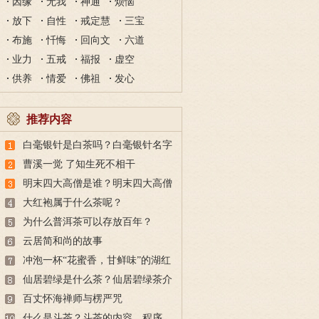
因缘
无我
神通
烦恼
放下
自性
戒定慧
三宝
布施
忏悔
回向文
六道
业力
五戒
福报
虚空
供养
情爱
佛祖
发心
推荐内容
白毫银针是白茶吗？白毫银针名字
的由来与冲泡方法
曹溪一觉 了知生死不相干
明末四大高僧是谁？明末四大高僧
简介
大红袍属于什么茶呢？
为什么普洱茶可以存放百年？
云居简和尚的故事
冲泡一杯“花蜜香，甘鲜味”的湖红
仙居碧绿是什么茶？仙居碧绿茶介
绍
百丈怀海禅师与楞严咒
什么是斗茶？斗茶的内容、程序、