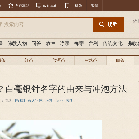
页
收藏本站
放到桌面
手机版
繁體
热
事
佛教人物
问答
放生
净宗
禅宗
舍利
传统文化
佛教
绿茶
红茶
普洱茶
乌龙茶
白茶
？白毫银针名字的由来与冲泡方法
者：网络
[投稿]
放大字体
正常
缩小
关闭