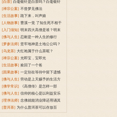
么？
[白茶]
白毫银针是白茶吗？白毫银针
名字的由来与冲泡方法
[禅宗公案]
不曾梦见佛法
[生活故事]
跪下来，叫声娘
[人物故事]
曹溪一觉 了知生死不相干
[入门须知]
明末四大高僧是谁？明末
四大高僧简介
[佛与人生]
忍耐是一种人生的修行
[梦参法师]
坚牢地神是土地公公吗？
为什么护地藏菩萨？
[乌龙茶]
大红袍属于什么茶呢？
[禅宗公案]
光即宝，宝即光
[生活故事]
捡回了一个爸
[因果故事]
一定别在等待中留下遗憾
[佛与人生]
劳动是上天赐予的生活方
式
[佛学常识]
《高僧传》是怎样一部
书？
[佛与人生]
信仰的核心是以利益安乐
众生
[理净法师]
念佛就能消业障还用诵其
他经、咒吗？哪个法门好？
[普洱茶]
为什么普洱茶可以存放百
年？