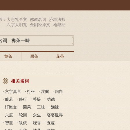
搜：
大悲咒全文
佛教名词
济群法师
六字大明咒
金刚经原文
地藏经
名词
禅茶一味
黄茶
黑茶
花茶
相关名词
六字真言
打坐
涅槃
回向
般若
修行
菩提
功德
忏悔文
因果
三昧
姻缘
六度
轮回
众生
娑婆世界
智慧
皈依
烧香
五蕴