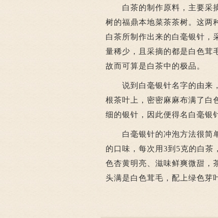
白茶的制作原料，主要采摘
树的福鼎本地菜茶茶树。这两
白茶所制作出来的白毫银针，
量稀少，且采摘的都是白色茸
故而可算是白茶中的极品。
说到白毫银针名字的由来，
根茶叶上，密密麻麻布满了白
细的银针，因此便得名白毫银
白毫银针的冲泡方法很简单
的口味，每次用3到5克的白茶
色杏黄明亮、滋味鲜爽微甜，
头满是白色茸毛，配上绿色芽