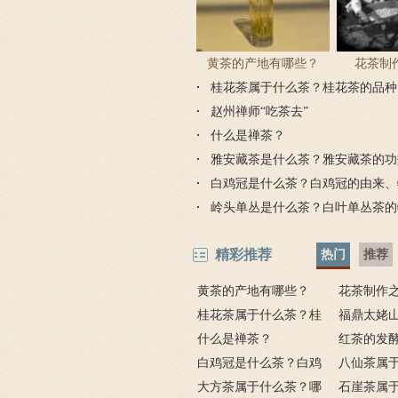
黄茶的产地有哪些？
花茶制作
桂花茶属于什么茶？桂花茶的品种
赵州禅师“吃茶去”
什么是禅茶？
雅安藏茶是什么茶？雅安藏茶的功
白鸡冠是什么茶？白鸡冠的由来、
用
岭头单丛是什么茶？白叶单丛茶的
精彩推荐
热门
推荐
黄茶的产地有哪些？
花茶制作之
桂花茶属于什么茶？桂
福鼎太姥
花茶的品种
什么是禅茶？
传说
红茶的发
白鸡冠是什么茶？白鸡
少？
八仙茶属
冠的由来、特点、功效作
大方茶属于什么茶？哪
哪里的？有
石崖茶属