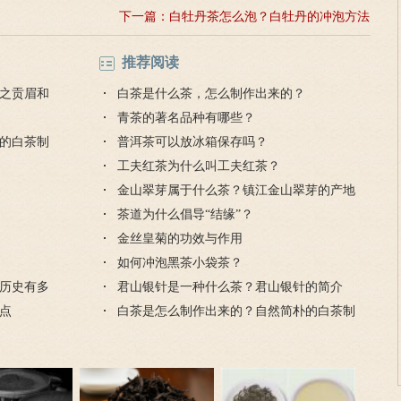
下一篇：
白牡丹茶怎么泡？白牡丹的冲泡方法
推荐阅读
之贡眉和
白茶是什么茶，怎么制作出来的？
青茶的著名品种有哪些？
的白茶制
普洱茶可以放冰箱保存吗？
工夫红茶为什么叫工夫红茶？
金山翠芽属于什么茶？镇江金山翠芽的产地
与特点
茶道为什么倡导“结缘”？
金丝皇菊的功效与作用
如何冲泡黑茶小袋茶？
历史有多
君山银针是一种什么茶？君山银针的简介
点
白茶是怎么制作出来的？自然简朴的白茶制
作技艺