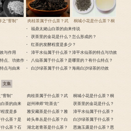
之“窨制”
肉桂茶属于什么茶？武
桐城小花是什么茶？桐
夷肉桂茶是红茶吗？
福鼎太姥山白茶的由来传说
城小花茶的特点与介绍
茯茶里的金花是什么？怎么形成的？
红茶的发酵程度是多少？
效与作用
漳平水仙属于什么茶？漳平水仙茶的特点与功效
特点、功效作
八仙茶属于什么茶？是哪里的？有什么特点？
特点与由来
白沙绿茶属于什么茶？海南白沙绿茶的功效
文集
“窨制”
肉桂茶属于什么茶？武
桐城小花是什么茶？桐
山白茶的由来
夷肉桂茶是红茶吗？
赵州禅师“吃茶去”
城小花茶的特点与介绍
茯茶里的金花是什么？
酵程度是多
雅安藏茶是什么茶？雅
怎么形成的？
漳平水仙属于什么茶？
于什么茶？是
安藏茶的功效与作用
岭头单丛是什么茶？白
漳平水仙茶的特点与功
白沙绿茶属于什么茶？
什么特点？
于什么茶？石
叶单丛茶的特点与由来
湖北老青茶是什么茶？
效
海南白沙绿茶的功效
恩施玉露是什么茶？恩