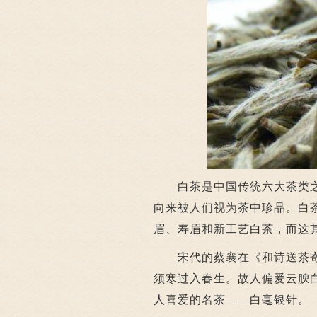
白茶是中国传统六大茶类之
向来被人们视为茶中珍品。白
眉、寿眉和新工艺白茶，而这
宋代的蔡襄在《和诗送茶寄孙
须寒过入春生。故人偏爱云腴
人喜爱的名茶——白毫银针。