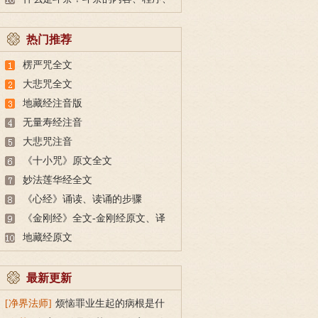
评比标准
热门推荐
楞严咒全文
大悲咒全文
地藏经注音版
无量寿经注音
大悲咒注音
《十小咒》原文全文
妙法莲华经全文
《心经》诵读、读诵的步骤
《金刚经》全文-金刚经原文、译
文及释意
地藏经原文
最新更新
[净界法师]
烦恼罪业生起的病根是什