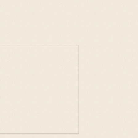
事
物
味