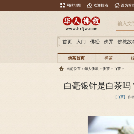
网站地图
欢迎投稿
设为首
首页
入门
佛经
佛咒
佛教故
佛茶首页
禅茶
当前位置：
华人佛教
>
佛茶
>
白茶
>
白毫银针是白茶吗
[白茶]
作