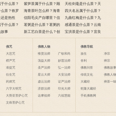
与特点
属于什么茶？
羊楼洞川字茶的历史
紫笋茶属于什么茶？顾
施玉露茶的由来与制作工
天柱剑毫是什么茶？天
的来历与特
什么茶？铁罗
渚紫笋的产地及介绍
海青茶叶怎么样？海青
艺
柱剑毫的功效与作用
四大名丛属于什么茶？
功效与作用
性还是热性
茶的历史
信阳毛尖产自哪里？信
分别是哪四个？
九曲红梅是什么茶？九
的好处
属于什么茶？
阳毛尖的主要产地
茗粥是什么茶？茗粥的
曲红梅茶的产地与特点
感通茶是什么茶？云南
功效与作用
说故事
意思
新工艺白茶是什么？创
大理感通茶介绍
宝洪茶是什么茶？宜良
始人是谁？历史有多
宝洪茶的特点与功效
久？
佛咒
佛教人物
佛教导航
大悲咒
惟贤法师
广钦和尚
放生
净宗
楞严咒
蕅益大师
妙莲法师
舍利
禅宗
准提咒
圣严法师
弘一法师
佛教问答
佛教故
往生咒
星云大师
大安法师
传统文化
佛教人
药师咒
虚云法师
证严法师
大藏经
禅茶一
六字大明咒
济群法师
印光大师
乾隆大藏经
大势至菩萨心咒
达摩祖师
六祖慧能
手机佛教网
文殊菩萨心咒