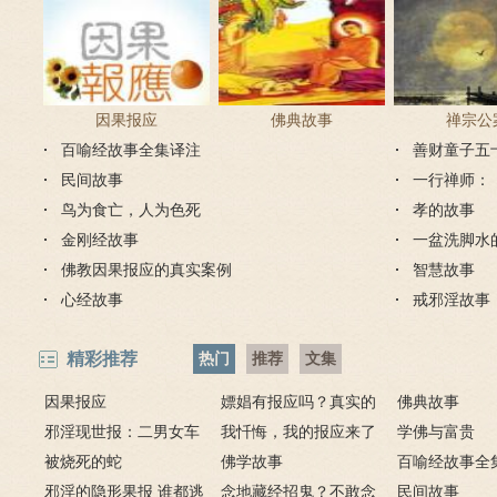
因果报应
佛典故事
禅宗公
百喻经故事全集译注
善财童子五
民间故事
一行禅师：
鸟为食亡，人为色死
孝的故事
金刚经故事
一盆洗脚水
佛教因果报应的真实案例
智慧故事
心经故事
戒邪淫故事
精彩推荐
热门
推荐
文集
因果报应
嫖娼有报应吗？真实的
佛典故事
邪淫现世报：二男女车
嫖娼报应
我忏悔，我的报应来了
学佛与富贵
上纵欲酿车祸被烧死
被烧死的蛇
－淫人妻者，妻淫人
佛学故事
百喻经故事全
邪淫的隐形果报 谁都逃
念地藏经招鬼？不敢念
民间故事