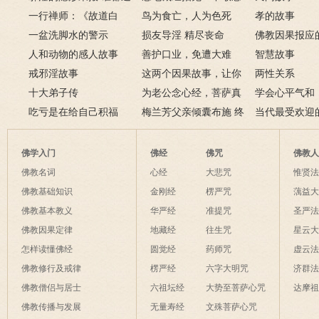
不掉
一行禅师：《故道白
地藏经的请进来
鸟为食亡，人为色死
孝的故事
云》
一盆洗脚水的警示
损友导淫 精尽丧命
佛教因果报应
人和动物的感人故事
善护口业，免遭大难
例
智慧故事
戒邪淫故事
这两个因果故事，让你
两性关系
十大弟子传
了解什么是业障
为老公念心经，菩萨真
学会心平气和
吃亏是在给自己积福
的加持为其开智慧了
梅兰芳父亲倾囊布施 终
当代最受欢迎
获善报
师及其代表作
佛学入门
佛经
佛咒
佛教
佛教名词
心经
大悲咒
惟贤
佛教基础知识
金刚经
楞严咒
蕅益
佛教基本教义
华严经
准提咒
圣严
佛教因果定律
地藏经
往生咒
星云
怎样读懂佛经
圆觉经
药师咒
虚云
佛教修行及戒律
楞严经
六字大明咒
济群
佛教僧侣与居士
六祖坛经
大势至菩萨心咒
达摩
佛教传播与发展
无量寿经
文殊菩萨心咒