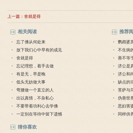
上一篇：
舍就是得
相关阅读
推荐
忘了佛从何处来
鹦鹉婆
放下我们心中早有的成见
不生病
舍就是得
善不等
忘记理想，着手去做
济公是
有是无，早是晚
济公和
低头无妨做大事
缺点的
弯腰做一个直立的人
菩萨与
出以真情，不杂私心
伪善世
不要带着功利心去学佛
恶妇害
一定别在等待中留下遗憾
同样供
毒蛇
猜你喜欢