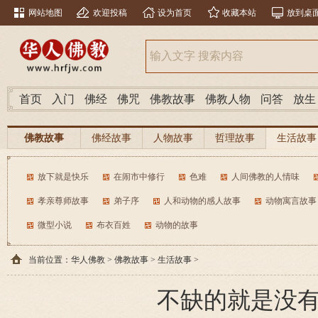
网站地图
欢迎投稿
设为首页
收藏本站
放到桌
首页
入门
佛经
佛咒
佛教故事
佛教人物
问答
放生
佛教故事
佛经故事
人物故事
哲理故事
生活故事
放下就是快乐
在闹市中修行
色难
人间佛教的人情味
孝亲尊师故事
弟子序
人和动物的感人故事
动物寓言故事
微型小说
布衣百姓
动物的故事
当前位置：
华人佛教
>
佛教故事
>
生活故事
>
不缺的就是没