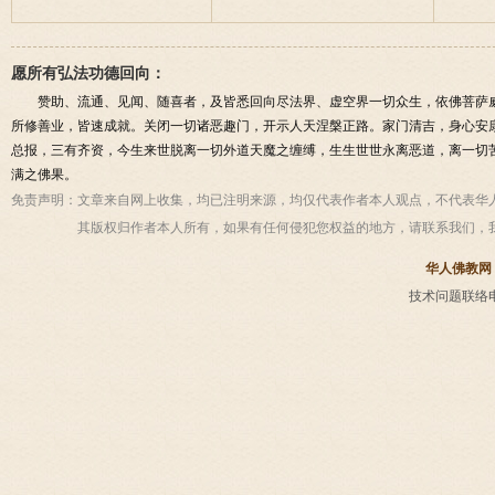
愿所有弘法功德回向：
赞助、流通、见闻、随喜者，及皆悉回向尽法界、虚空界一切众生，依佛菩萨
所修善业，皆速成就。关闭一切诸恶趣门，开示人天涅槃正路。家门清吉，身心安
总报，三有齐资，今生来世脱离一切外道天魔之缠缚，生生世世永离恶道，离一切
满之佛果。
免责声明：
文章来自网上收集，均已注明来源，均仅代表作者本人观点，不代表华
其版权归作者本人所有，如果有任何侵犯您权益的地方，请联系我们，
华人佛教网
技术问题联络