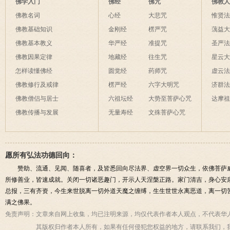
佛学入门
佛经
佛咒
佛教
佛教名词
心经
大悲咒
惟贤
佛教基础知识
金刚经
楞严咒
蕅益
佛教基本教义
华严经
准提咒
圣严
佛教因果定律
地藏经
往生咒
星云
怎样读懂佛经
圆觉经
药师咒
虚云
佛教修行及戒律
楞严经
六字大明咒
济群
佛教僧侣与居士
六祖坛经
大势至菩萨心咒
达摩
佛教传播与发展
无量寿经
文殊菩萨心咒
愿所有弘法功德回向：
赞助、流通、见闻、随喜者，及皆悉回向尽法界、虚空界一切众生，依佛菩萨
所修善业，皆速成就。关闭一切诸恶趣门，开示人天涅槃正路。家门清吉，身心安
总报，三有齐资，今生来世脱离一切外道天魔之缠缚，生生世世永离恶道，离一切
满之佛果。
免责声明：
文章来自网上收集，均已注明来源，均仅代表作者本人观点，不代表华
其版权归作者本人所有，如果有任何侵犯您权益的地方，请联系我们，