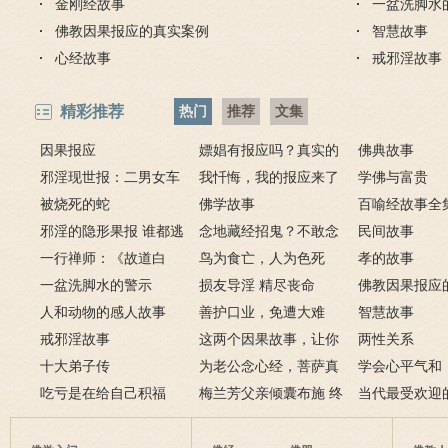
金刚经故事
一盆洗脚水
佛教因果报应的真实案例
智慧故事
心经故事
戒邪淫故事
精彩推荐
热门
推荐
文集
因果报应
嫖娼有报应吗？真实的
佛典故事
邪淫现世报：二男女车
嫖娼报应
我忏悔，我的报应来了
学佛与富贵
上纵欲酿车祸被烧死
被烧死的蛇
－淫人妻者，妻淫人
佛学故事
百喻经故事全
邪淫的隐形果报 谁都逃
念地藏经招鬼？不敢念
民间故事
不掉
一行禅师：《故道白
地藏经的请进来
鸟为食亡，人为色死
孝的故事
云》
一盆洗脚水的警示
损友导淫 精尽丧命
佛教因果报应
人和动物的感人故事
善护口业，免遭大难
例
智慧故事
戒邪淫故事
这两个因果故事，让你
两性关系
十大弟子传
了解什么是业障
为老公念心经，菩萨真
学会心平气和
吃亏是在给自己积福
的加持为其开智慧了
梅兰芳父亲倾囊布施 终
当代最受欢迎
获善报
师及其代表作