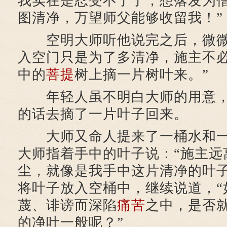
我实在是忍受不了了，想落发为
图清净，万望师父能够收留我！”
空明大师听他说完之后，微微
入空门只是为了多清净，施主不
中的
菩提
树上摘一片树叶来。”
年轻人虽不明白大师的用意，
的话去摘了一片叶子回来。
大师又命人提来了一桶水和一
大师指着手中的叶子说：“施主远
尘，就像是我手中这片清净的叶子
将叶子放入空桶中，继续说道，“
蔑、诽谤而深陷
痛苦
之中，是否
的净叶一般呢？”