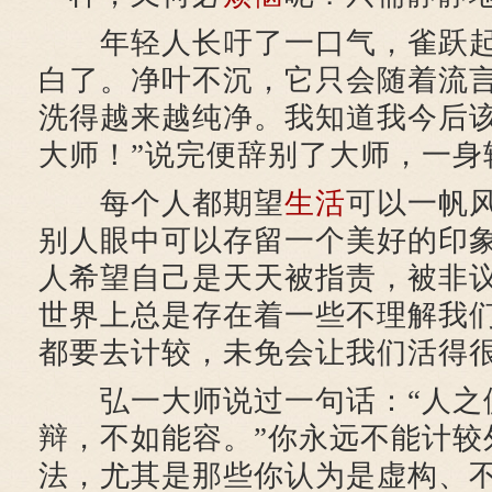
年轻人长吁了一口气，雀跃起
白了。净叶不沉，它只会随着流
洗得越来越纯净。我知道我今后
大师！”说完便辞别了大师，一身
每个人都期望
生活
可以一帆
别人眼中可以存留一个美好的印
人希望自己是天天被指责，被非
世界上总是存在着一些不理解我
都要去计较，未免会让我们活得
弘一大师说过一句话：“人之
辩，不如能容。”你永远不能计较
法，尤其是那些你认为是虚构、