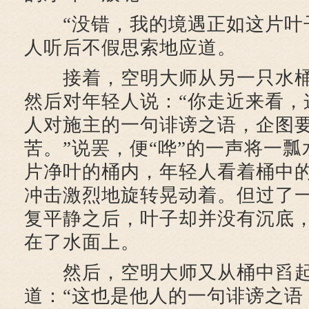
“没错，我的境遇正如这片叶子
人听后不假思索地应道。
接着，空明大师从另一只水桶
然后对年轻人说：“你走近来看，
人对施主的一句诽谤之语，企图
苦。”说罢，便“哗”的一声将一
片净叶的桶内，年轻人看着桶中
冲击激烈地旋转晃动着。但过了
复平静之后，叶子却并没有沉底
在了水面上。
然后，空明大师又从桶中舀起
道：“这也是他人的一句诽谤之语