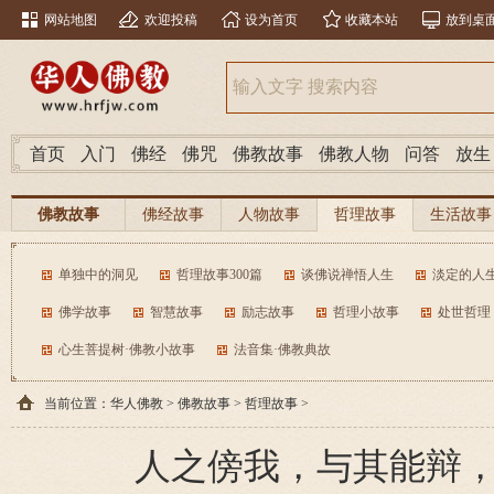
网站地图
欢迎投稿
设为首页
收藏本站
放到桌
首页
入门
佛经
佛咒
佛教故事
佛教人物
问答
放生
佛教故事
佛经故事
人物故事
哲理故事
生活故事
单独中的洞见
哲理故事300篇
谈佛说禅悟人生
淡定的人
佛学故事
智慧故事
励志故事
哲理小故事
处世哲理
心生菩提树·佛教小故事
法音集·佛教典故
当前位置：
华人佛教
>
佛教故事
>
哲理故事
>
人之傍我，与其能辩