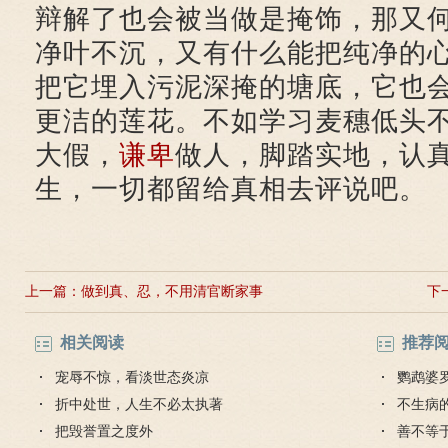
辩解了也会被当做是掩饰，那又
净叶不沉，又有什么能把纯净的
把它埋入污泥深掩的塘底，它也
更洁的莲花。不如学习麦穗低头
大假，
谦卑
做人，脚踏实地，认
生，一切都留给真相去评说吧。
上一篇：
做到真、忍，不用清官断家事
下
相关阅读
推荐
宠辱不惊，看淡世态炎凉
鹦鹉婆
折中处世，人生不必太执著
不生病
把毁誉置之度外
善不等