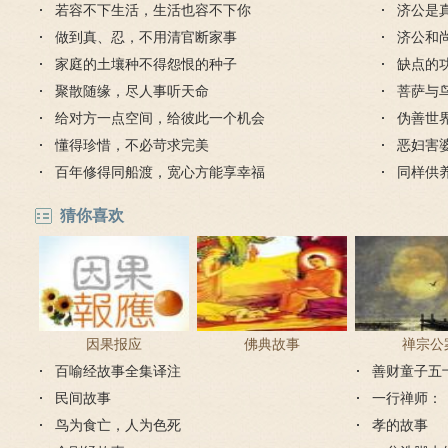
若容不下生活，生活也容不下你
济公是
做到真、忍，不用清官断家事
济公和
家庭的土壤种不得怨恨的种子
缺点的
聚散随缘，尽人事听天命
菩萨与
给对方一点空间，给彼此一个机会
伪善世
懂得珍惜，不必苛求完美
恶妇害
百年修得同船渡，宽心方能享幸福
同样供
毒蛇
猜你喜欢
因果报应
佛典故事
禅宗公
百喻经故事全集译注
善财童子五
民间故事
一行禅师：
鸟为食亡，人为色死
孝的故事