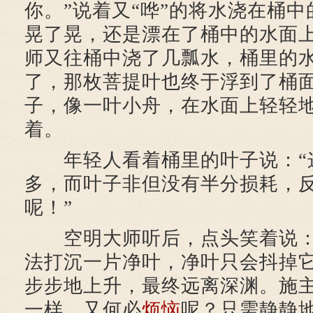
你。”说着又“哗”的将水浇在桶
晃了晃，还是漂在了桶中的水面
师又往桶中浇了几瓢水，桶里的
了，那枚菩提叶也终于浮到了桶
子，像一叶小舟，在水面上轻轻
着。
年轻人看着桶里的叶子说：“
多，而叶子非但没有半分损耗，
呢！”
空明大师听后，点头笑着说：
法打沉一片净叶，净叶只会抖掉
步步地上升，最终远离深渊。施
一样，又何必
烦恼
呢？只需静静地