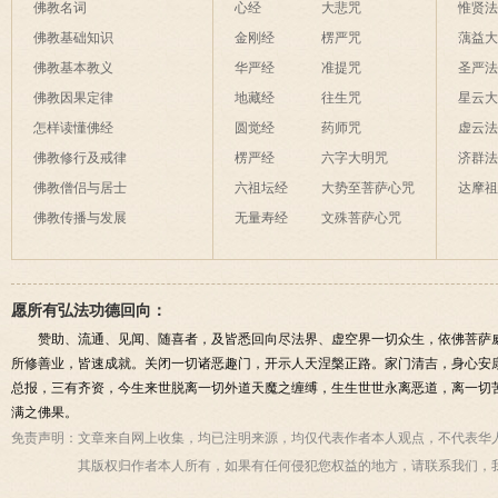
佛教名词
心经
大悲咒
惟贤
佛教基础知识
金刚经
楞严咒
蕅益
佛教基本教义
华严经
准提咒
圣严
佛教因果定律
地藏经
往生咒
星云
怎样读懂佛经
圆觉经
药师咒
虚云
佛教修行及戒律
楞严经
六字大明咒
济群
佛教僧侣与居士
六祖坛经
大势至菩萨心咒
达摩
佛教传播与发展
无量寿经
文殊菩萨心咒
愿所有弘法功德回向：
赞助、流通、见闻、随喜者，及皆悉回向尽法界、虚空界一切众生，依佛菩萨
所修善业，皆速成就。关闭一切诸恶趣门，开示人天涅槃正路。家门清吉，身心安
总报，三有齐资，今生来世脱离一切外道天魔之缠缚，生生世世永离恶道，离一切
满之佛果。
免责声明：
文章来自网上收集，均已注明来源，均仅代表作者本人观点，不代表华
其版权归作者本人所有，如果有任何侵犯您权益的地方，请联系我们，