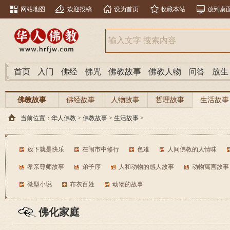
网站地图
欢迎投稿
设为首页
收藏本站
放到桌
首页
入门
佛经
佛咒
佛教故事
佛教人物
问答
放生
佛教故事
佛经故事
人物故事
哲理故事
生活故事
当前位置：
华人佛教
>
佛教故事
>
生活故事
>
放下就是快乐
在闹市中修行
色难
人间佛教的人情味
孝亲尊师故事
弟子序
人和动物的感人故事
动物寓言故事
微型小说
布衣百姓
动物的故事
佛化家庭