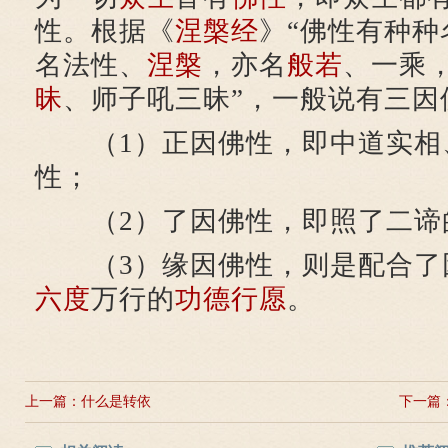
性。根据《
涅槃经
》“佛性有种种
名法性、
涅槃
，亦名
般若
、一乘
昧
、师子吼三昧”，一般说有三因
（1）正因佛性，即中道实相
性；
（2）了因佛性，即照了二谛
（3）缘因佛性，则是配合了
六度
万行的
功德
行愿
。
上一篇：
什么是转依
下一篇