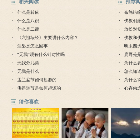
相关阅读
推荐
什么是转依
布施结
什么是八识
佛教创
什么是二谛
放松对
《六祖坛经》主要讲什么内容？
佛教和
涅槃是怎么回事
明末四
“无我”观有什么针对性吗
鹿野苑
无我分几类
为什么
无我是什么
怎么知
盂兰盆节如何起源的
为什么
佛得道节是如何起源的
心存佛
猜你喜欢