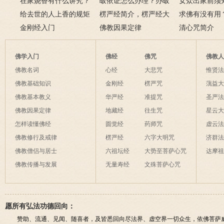
在家烧香有什么讲究？
三宝又是什么意思？
皈依证怎么办理？办皈
十二条诀窍
女众出家前须
一些禁忌千万不要触
给去世的人上香的规矩
依证后的忌讳是什么？
楞严经简介，楞严经大
只有一次出家
求佛有没有用
碰！
金刚经入门
致在讲什么？
佛教因果定律
说佛菩萨可以
清心咒简介
佛学入门
佛经
佛咒
佛教
佛教名词
心经
大悲咒
惟贤
佛教基础知识
金刚经
楞严咒
蕅益
佛教基本教义
华严经
准提咒
圣严
佛教因果定律
地藏经
往生咒
星云
怎样读懂佛经
圆觉经
药师咒
虚云
佛教修行及戒律
楞严经
六字大明咒
济群
佛教僧侣与居士
六祖坛经
大势至菩萨心咒
达摩
佛教传播与发展
无量寿经
文殊菩萨心咒
愿所有弘法功德回向：
赞助、流通、见闻、随喜者，及皆悉回向尽法界、虚空界一切众生，依佛菩萨