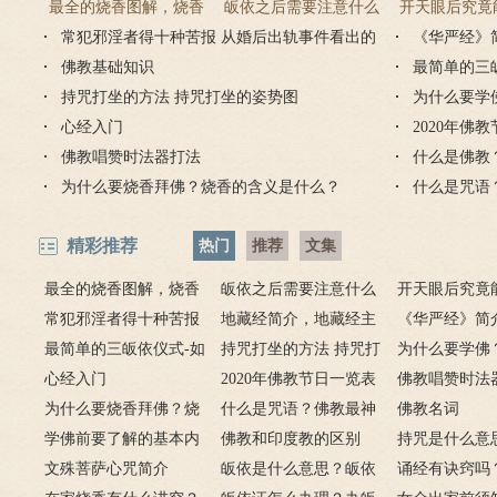
最全的烧香图解，烧香
皈依之后需要注意什么
开天眼后究竟
常犯邪淫者得十种苦报 从婚后出轨事件看出的
有何含义与讲究？
吗 皈依佛门后的注意事
《华严经》
么？
因果报应
佛教基础知识
项
最简单的三
持咒打坐的方法 持咒打坐的姿势图
为什么要学
心经入门
2020年佛
佛教唱赞时法器打法
什么是佛教
为什么要烧香拜佛？烧香的含义是什么？
什么是咒语
精彩推荐
热门
推荐
文集
最全的烧香图解，烧香
皈依之后需要注意什么
开天眼后究竟
有何含义与讲究？
常犯邪淫者得十种苦报
吗 皈依佛门后的注意事
地藏经简介，地藏经主
么？
《华严经》简
从婚后出轨事件看出的因
最简单的三皈依仪式-如
项
要讲什么？
持咒打坐的方法 持咒打
广佛华严经讲
为什么要学佛
果报应
何授三皈五戒居士仪轨
心经入门
坐的姿势图
2020年佛教节日一览表
用呢？
佛教唱赞时法
为什么要烧香拜佛？烧
什么是咒语？佛教最神
佛教名词
香的含义是什么？
学佛前要了解的基本内
奇的九个咒语
佛教和印度教的区别
持咒是什么意
容
文殊菩萨心咒简介
皈依是什么意思？皈依
持咒？
诵经有诀窍吗