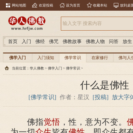
网站地图
欢迎投稿
设为首页
收藏本站
放到桌
首页
入门
佛经
佛咒
佛教故事
佛教人物
问答
放生
佛学入门
入门须知
佛学常识
在家修行
佛与人
当前位置：
华人佛教
>
佛学入门
>
佛学常识
>
什么是佛性
[佛学常识]
作者：星汉
[投稿]
放大字
佛指
觉悟
，性，意为不变。
为一切
众生
皆有
佛性
，即众生都