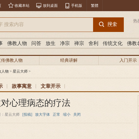
页
收藏本站
放到桌面
手机版
繁體
热
事
佛教人物
问答
放生
净宗
禅宗
舍利
传统文化
佛教
汉传佛教人物
经典讲解
入门开示
教人物
>
星云大师
>
示
故事寓意
文章开示
教对心理病态的疗法
者：星云大师
[投稿]
放大字体
正常
缩小
关闭