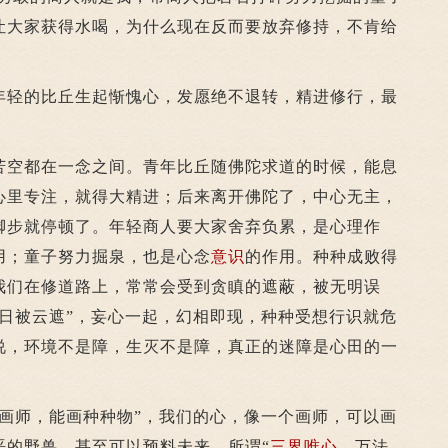
让大家获得水喝，为什么现在反而要放弃修持，不肯给
轻的比丘生起惭愧心，发愿绝不退转，精进修行，最
空都在一念之间。青年比丘随佛陀求道的时候，能息
心里专注，就得大精进；后来离开佛陀了，中心无主，
脚步就停顿了。年轻商人要大家舍弃负累，是心理作
用；童子努力掘泉，也是心念
意识
的作用。种种成败得
我们在修道路上，常常会受到贪瞋的遮蔽，被无明误
白日被云遮”，妄心一起，幻相即现，种种受想行识就危
说，环境不是障，生灭不是障，真正的迷障是心田的一
工画师，能画种种物”，我们的心，像一个画师，可以画
恶的野兽，甚至可以预料未来，所谓“
三界
唯心
，万法