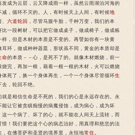
蒸发成为云层，云又降成雨一样，虽然云雨湖泊河海的
不减，循环不灭的。人，有时候天上人间，有时候
地
转、
六道
轮回
，尽管马腹牛胎，千种万变，我们的本
好比一段树材，可以把它做成桌子，做成椅子，做成栋
一样，但是木材的本质是不变的。再譬如你有一块黄
做耳环，做成种种器皿，形状虽不同，黄金的本质却是
生命
的本质－－心，是死不了的。就像木材燃烧，前一
根烧完，再加一根，藉着一根一根的木材，火可以燃烧
身体死了，换一个身体再生，一个一个身体尽管循环
生
下去，轮回不绝。
的就是相信生命是不死的，我们的心是永远存在的。永
不能让它被贪瞋痴慢的病魔侵蚀，成为病心，成为坏
，这一个病了、坏了的心，就不能在人间天上流转，而
可惜！我们要把这个心的病态治好，用真理和慈悲的法
住，在佛菩萨和圣贤的境界里，永恒地
常住
。