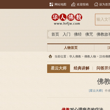
网站地图
欢迎投稿
设为首
首页
入门
佛经
佛咒
佛教故
人物首页
当前位置：
华人佛教
>
佛教人物
>
汉传佛
星云大师
经典讲解
问答开
佛
[星云大师]
作
佛教
对心理病态的疗法