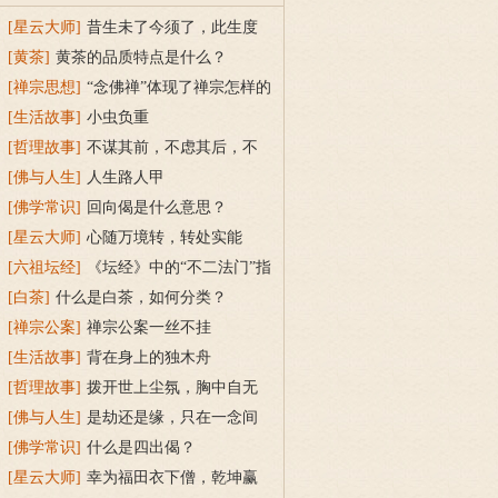
[星云大师]
昔生未了今须了，此生度
取累生身的解释
[黄茶]
黄茶的品质特点是什么？
[禅宗思想]
“念佛禅”体现了禅宗怎样的
变化？
[生活故事]
小虫负重
[哲理故事]
不谋其前，不虑其后，不
恋当今
[佛与人生]
人生路人甲
[佛学常识]
回向偈是什么意思？
[星云大师]
心随万境转，转处实能
幽；随流认得性，无喜复无忧的解释
[六祖坛经]
《坛经》中的“不二法门”指
什么？
[白茶]
什么是白茶，如何分类？
[禅宗公案]
禅宗公案一丝不挂
[生活故事]
背在身上的独木舟
[哲理故事]
拨开世上尘氛，胸中自无
火炎冰竞
[佛与人生]
是劫还是缘，只在一念间
[佛学常识]
什么是四出偈？
[星云大师]
幸为福田衣下僧，乾坤赢