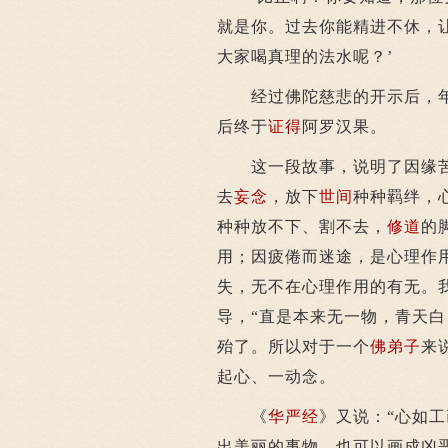
就是你。过去你能精进不休，
大家喝真理的法水呢？’
经过佛陀慈悲的开示后，年
后终于
证得
阿罗汉果。
这一段故事，说明了因缘苦
去
妄念
，放下
世间
种种羁绊，
种种放不下、割不去，
修道
的
用；因疲倦而迷途，是心理作
失，无不在心理作用的有无。
导，“直是本来无一物，青天
殆了。所以对于一个
佛弟子
来
起心、一动念。
《
华严经
》又说：“心如
出美丽的事物，也可以画成凶