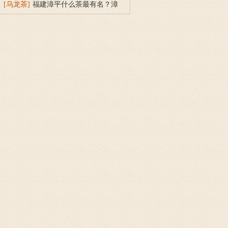
得一闲人的解释
[乌龙茶]
福建漳平什么茶最有名？漳
平水仙茶饼的产地与特点