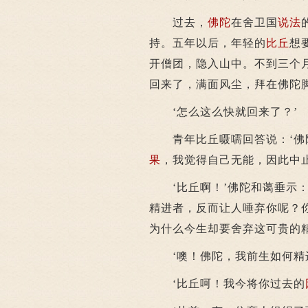
过去，
佛陀
在舍卫国
说法
持。五年以后，年轻的
比丘
想
开僧团，隐入山中。不到三个
回来了，满面风尘，拜在佛陀
‘怎么这么快就回来了？’
青年比丘嗫嚅回答说：‘佛陀
果
，我觉得自己无能，因此中
‘比丘啊！’佛陀和蔼垂示：
精进者，反而让人唾弃你呢？
为什么今生却要舍弃这可贵的精
‘噢！佛陀，我前生如何精进
‘比丘呵！我今将你过去的