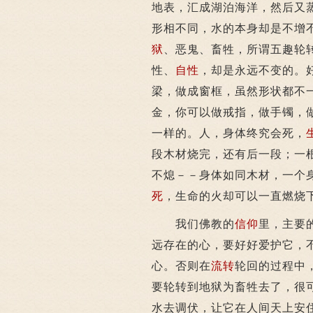
地表，汇成湖泊海洋，然后又
形相不同，水的本身却是不增
狱
、恶鬼、畜牲，所谓五趣轮
性、
自性
，却是永远不变的。
梁，做成窗框，虽然形状都不
金，你可以做戒指，做手镯，
一样的。人，身体终究会死，
段木材烧完，还有后一段；一
不熄－－身体如同木材，一个
死
，生命的火却可以一直燃烧
我们佛教的
信仰
里，主要
远存在的心，要好好爱护它，
心。否则在
流转
轮回的过程中
要轮转到地狱为畜牲去了，很
水去调伏，让它在人间天上安