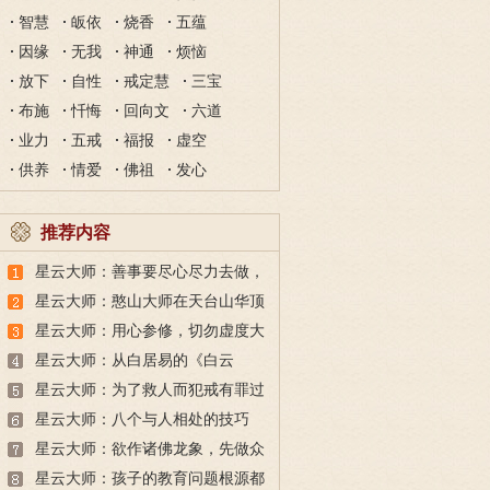
智慧
皈依
烧香
五蕴
因缘
无我
神通
烦恼
放下
自性
戒定慧
三宝
布施
忏悔
回向文
六道
业力
五戒
福报
虚空
供养
情爱
佛祖
发心
推荐内容
星云大师：善事要尽心尽力去做，
恶事则要毫不犹豫的断除
星云大师：憨山大师在天台山华顶
峰写下的诗偈解释
星云大师：用心参修，切勿虚度大
好时光，时间就是生命
星云大师：从白居易的《白云
泉》，学习出家人的无所求
星云大师：为了救人而犯戒有罪过
吗？这个故事告诉你
星云大师：八个与人相处的技巧
星云大师：欲作诸佛龙象，先做众
生马牛
星云大师：孩子的教育问题根源都