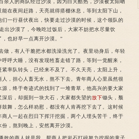
余人的商队经过沙漠，因为白天酷热，沙漠被太阳晒
只能在夜间赶路，天亮就得搭棚休息，等到太阳下山，
他们一行昼伏夜出，快要走过沙漠的时候，这个领队的
以走出沙漠了，今晚吃过饭后，大家不妨把水尽量饮
了，也好早一点离开沙漠。”
做，有人干脆把水都洗澡洗光了。夜里动身后，年轻
中呼呼大睡，没有发现牲畜走错了路，等到一觉醒来，
赶紧率队转头，已经来不及了。不久天亮，太阳上升，
商人，担心人畜无水，熬不下去。青年商人心里虽然很
水源，终于奇迹式的找到了一堆青草，他高兴的要大家
尺深后，却掘到一块大石，大家都失望的
放下
锄头，颓
样鼓舞，怎么样劝慰，都没有人肯再挖下去了。这时候
年商人一起在烈日下挥汗挖掘，两个人埋头苦干，终于
水份，熬到晚上，安然离开沙漠。
敢的商人就是我，帮商人把岩石打碎努力挖掘的童子