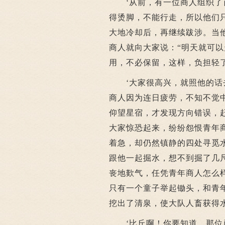
‘从前，有一位商人组织了百
得烫脚，不能行走，所以他们
大地冷却后，再继续跋涉。当
商人就向大家说：“明天就可
用，不必保留，这样，负担轻
‘大家很高兴，就照他的话去
商人因为连日疲劳，不知不觉
仰望星宿，才发现方向错误，
大家惊恐起来，纷纷怨恨青年
着急，却仍然镇静的四处寻觅
跟他一起掘水，想不到掘了几
丧地歎气，任凭青年商人怎么
只有一个童子举起锄头，和青
挖出了清泉，使大队人畜获得
‘比丘啊！你要知道，那位勇