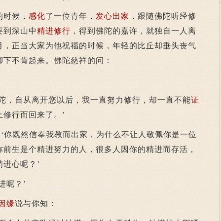
的时候，
感化
了一位青年，
发心
出家
，跟随佛陀听经修
要到深山中
精进
修行
，得到佛陀的嘉许，就独自一人离
月，正当大家为他祝福的时候，年轻的比丘却垂头丧气
脚下不肯起来。佛陀慈祥的问：
，自从离开您以后，我一直努力修行，却一直不能
证
止修行而回来了。’
‘你既然信奉我教而出家，为什么不让人敬佩你是一位
你前生是个精进努力的人，很多人因你的精进而存活，
进心呢？’
呢？’
因缘
说与你知：