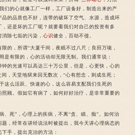
：我们的心就像工厂一样，工厂设备好，制造出来的产
产品的品质也不好，连带的破坏了空气、水源，造成环
厂，还是坏的工厂呢？就要看我们对自己的投资有多
何消除七垢的污染，
心识
健全，百劫不侵。
的，所谓“大厦千间，夜眠不过八尺；良田万顷，
使用是有限的，心的活动却无限无制。我们通常说：
秒钟的光速可以高达三十万公里，但是，心更快，心的
之间，天堂地狱来回无数次，“心有想念，则成生死；
对于这么活跃、快速的心，这么容易支配我们生死的
的照顾。假如它有病了，如何好好治疗，是非常重要的
、死”，心理上的疾病，不离“贪、瞋、痴”。如何治
问题，经常在讲经说法时被提出，我今天讲心理病态的
态下手，提出克治的方法：