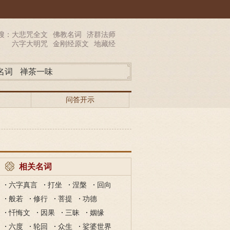
搜：
大悲咒全文
佛教名词
济群法师
六字大明咒
金刚经原文
地藏经
名词
禅茶一味
问答开示
相关名词
六字真言
打坐
涅槃
回向
般若
修行
菩提
功德
忏悔文
因果
三昧
姻缘
六度
轮回
众生
娑婆世界