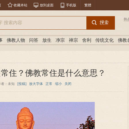
页
收藏本站
放到桌面
手机版
繁體
热
事
佛教人物
问答
放生
净宗
禅宗
舍利
传统文化
佛教
是常住？佛教常住是什么意思？
作者：未知
[投稿]
放大字体
正常
缩小
关闭