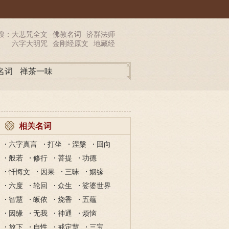
搜：
大悲咒全文
佛教名词
济群法师
六字大明咒
金刚经原文
地藏经
名词
禅茶一味
相关名词
六字真言
打坐
涅槃
回向
般若
修行
菩提
功德
忏悔文
因果
三昧
姻缘
六度
轮回
众生
娑婆世界
智慧
皈依
烧香
五蕴
因缘
无我
神通
烦恼
放下
自性
戒定慧
三宝