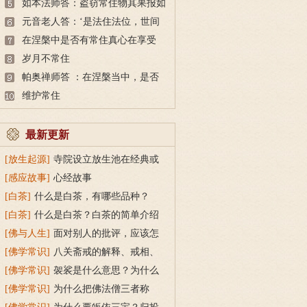
得长久？
如本法师答：盗窃常住物其果报如
何？
元音老人答：‘是法住法位，世间
相常住\’。怎么理解？
在涅槃中是否有常住真心在享受
常、乐、净？如果里面没有名色，
岁月不常住
情形无法想像。
帕奥禅师答 ：在涅槃当中，是否
有个常住真心在享受涅槃的常、
维护常住
乐、净？如果涅槃里没有名色，我
无法想像那是什么情形。
最新更新
[放生起源]
寺院设立放生池在经典或
传统上有什么根据？
[感应故事]
心经故事
[白茶]
什么是白茶，有哪些品种？
[白茶]
什么是白茶？白茶的简单介绍
[佛与人生]
面对别人的批评，应该怎
么做？
[佛学常识]
八关斋戒的解释、戒相、
功德利益
[佛学常识]
袈裟是什么意思？为什么
叫福田衣？
[佛学常识]
为什么把佛法僧三者称