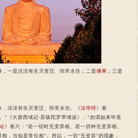
释，一是法没有生灭变迁、恒常永住；二是
佛果
；三是
，法没有生灭变迁、恒常永住。《
法华经
》卷
。”《大唐西域记·苏跋陀罗窣堵波》：“勿谓如来毕竟
论
》卷六：“若一切时无变异相、若一切种无变异相、
相，当知是常住相”。所以，一切“无变异”的现象，