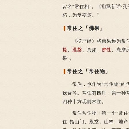
皆名“常住相”。《扪虱新话·孔
朽，为复变坏。”
常住之「佛果」
《楞严经》将佛果称为常住
提
、
涅槃
、真如、
佛性
、庵摩
果”。
常住之「常住物」
常住，也作为“常住物”的代
饮食等。常住有四种，第一种
四种十方现前常住。
常住常住物：第一个“常住”
住”指山门、殿堂、山林、地