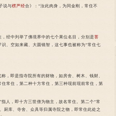
子说与
楞严经
合》：“汝此肉身，为同金刚，常住不
，经中列举了佛境界中的七个果位名目，分别是
菩
罗识、空如来藏、大圆镜智，这七事也被称为“常住七
称，即是指寺院所有的财物，如房舍、树木、钱财、
常住常住，第二种十方常住，第三种现前现前常住，第
指人，即十方三世僧为物主，故名常住。第二个“常
产、厨库、寺舍、众具等归属寺院之物，即常住此处之