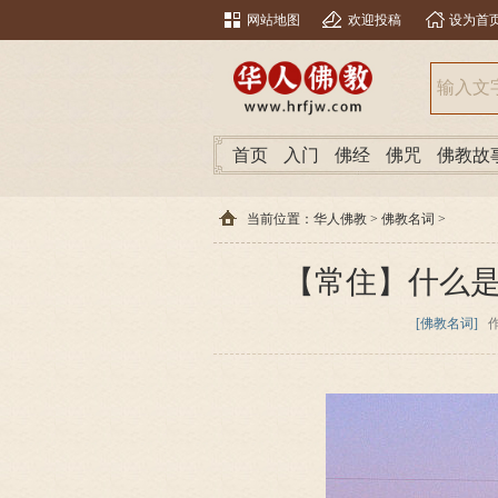
网站地图
欢迎投稿
设为首
首页
入门
佛经
佛咒
佛教故
当前位置：
华人佛教
>
佛教名词
>
【常住】什么
[佛教名词]