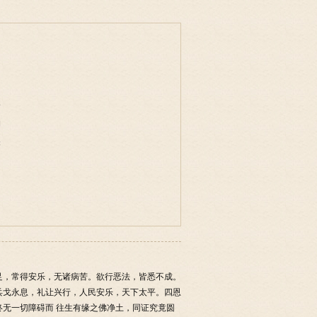
事
物
味
足，常得安乐，无诸病苦。欲行恶法，皆悉不成。
兵戈永息，礼让兴行，人民安乐，天下太平。四恩
无一切障碍而 往生有缘之佛净土，同证究竟圆