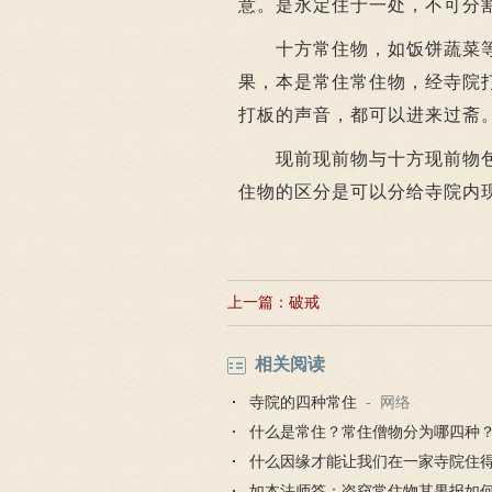
意。是永定住于一处，不可分
十方常住物，如饭饼蔬菜等
果，本是常住常住物，经寺院
打板的声音，都可以进来过斋
现前现前物与十方现前物包
住物的区分是可以分给寺院内
上一篇：
破戒
相关阅读
寺院的四种常住
- 网络
什么是常住？常住僧物分为哪四种
什么因缘才能让我们在一家寺院住
如本法师答：盗窃常住物其果报如