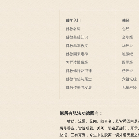
佛学入门
佛经
佛教名词
心经
佛教基础知识
金刚经
佛教基本教义
华严经
佛教因果定律
地藏经
怎样读懂佛经
圆觉经
佛教修行及戒律
楞严经
佛教僧侣与居士
六祖坛经
佛教传播与发展
无量寿经
愿所有弘法功德回向：
赞助、流通、见闻、随喜者，及皆悉回向尽
所修善业，皆速成就。关闭一切诸恶趣门，开示
总报，三有齐资，今生来世脱离一切外道天魔之