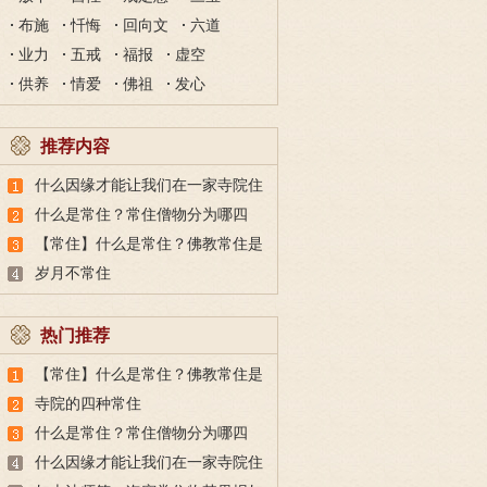
布施
忏悔
回向文
六道
业力
五戒
福报
虚空
供养
情爱
佛祖
发心
推荐内容
什么因缘才能让我们在一家寺院住
得长久？
什么是常住？常住僧物分为哪四
种？
【常住】什么是常住？佛教常住是
什么意思？
岁月不常住
热门推荐
【常住】什么是常住？佛教常住是
什么意思？
寺院的四种常住
什么是常住？常住僧物分为哪四
种？
什么因缘才能让我们在一家寺院住