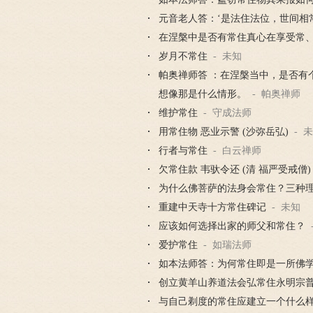
元音老人答：‘是法住法位，世间相常
在涅槃中是否有常住真心在享受常
岁月不常住
- 未知
帕奥禅师答 ：在涅槃当中，是否有
想像那是什么情形。
- 帕奥禅师
维护常住
- 守成法师
用常住物 恶业示警 (沙弥岳弘)
- 
行者与常住
- 白云禅师
欠常住款 韦驮令还 (清 福严受戒僧)
为什么佛菩萨的法身会常住？三种
重建中天寺十方常住碑记
- 未知
应该如何选择出家的师父和常住？
爱护常住
- 如瑞法师
如本法师答：为何常住即是一所佛
创立黄羊山养道法会弘常住永明宗
与自己剃度的常住应建立一个什么