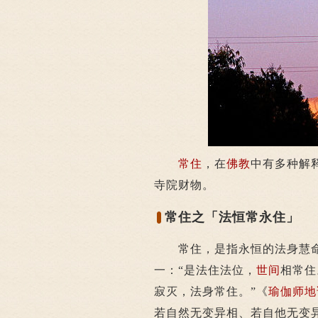
常住
，在
佛教
中有多种解
寺院财物。
常住之「法恒常永住」
常住，是指永恒的法身慧命
一：“是法住法位，
世间
相常住
寂灭，法身常住。”《
瑜伽师地
若自然无变异相、若自他无变异