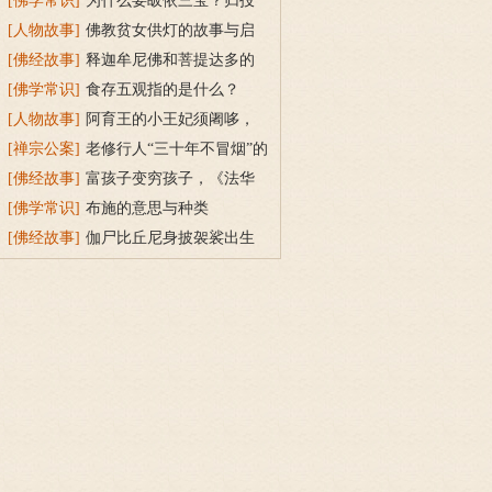
为“宝”？
[佛学常识]
为什么要皈依三宝？归投
三宝令身心安稳
[人物故事]
佛教贫女供灯的故事与启
示
[佛经故事]
释迦牟尼佛和菩提达多的
双头鸟故事
[佛学常识]
食存五观指的是什么？
[人物故事]
阿育王的小王妃须阇哆，
持戒穿素服得宝珠
[禅宗公案]
老修行人“三十年不冒烟”的
故事
[佛经故事]
富孩子变穷孩子，《法华
经》穷子喻的故事
[佛学常识]
布施的意思与种类
[佛经故事]
伽尸比丘尼身披袈裟出生
的因缘故事