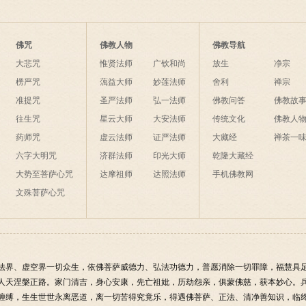
佛咒
佛教人物
佛教导航
大悲咒
惟贤法师
广钦和尚
放生
净宗
楞严咒
蕅益大师
妙莲法师
舍利
禅宗
准提咒
圣严法师
弘一法师
佛教问答
佛教故
往生咒
星云大师
大安法师
传统文化
佛教人
药师咒
虚云法师
证严法师
大藏经
禅茶一
六字大明咒
济群法师
印光大师
乾隆大藏经
大势至菩萨心咒
达摩祖师
达照法师
手机佛教网
文殊菩萨心咒
法界、虚空界一切众生，依佛菩萨威德力、弘法功德力，普愿消除一切罪障，福慧具
人天涅槃正路。家门清吉，身心安康，先亡祖妣，历劫怨亲，俱蒙佛慈，获本妙心。
缠缚，生生世世永离恶道，离一切苦得究竟乐，得遇佛菩萨、正法、清净善知识，临终