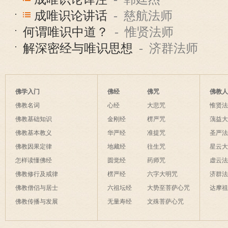
成唯识论讲话
- 慈航法师
何谓唯识中道？
- 惟贤法师
解深密经与唯识思想
- 济群法师
佛学入门
佛经
佛咒
佛教
佛教名词
心经
大悲咒
惟贤
佛教基础知识
金刚经
楞严咒
蕅益
佛教基本教义
华严经
准提咒
圣严
佛教因果定律
地藏经
往生咒
星云
怎样读懂佛经
圆觉经
药师咒
虚云
佛教修行及戒律
楞严经
六字大明咒
济群
佛教僧侣与居士
六祖坛经
大势至菩萨心咒
达摩
佛教传播与发展
无量寿经
文殊菩萨心咒