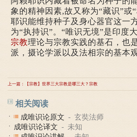
阿赖耶识内藏着被命名为种子的
象的精神因素,故又称为“藏识”或
耶识能维持种子及身心器官这一方
为“执持识”。“唯识无境”是印度
宗教
理论与宗教实践的基石，也
派，摄论学派以及法相宗的基本
上一篇：
【宗教】世界三大宗教是哪三大？宗教
信仰又是什么？
相关阅读
成唯识论原文
- 玄奘法师
成唯识论译文
- 未知
成唯识论讲解
- 未知