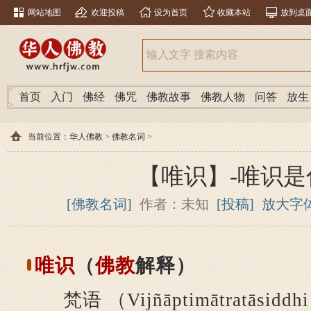
网站地图
欢迎投稿
设为首页
收藏本站
放到桌
首页
入门
佛经
佛咒
佛教故事
佛教人物
问答
放生
当前位置：
华人佛教
>
佛教名词
>
【唯识】-唯识是
[佛教名词]
作者：未知
[投稿]
放大字
唯识
（
佛教
解释）
梵语 （Vijñāptimātratāsi