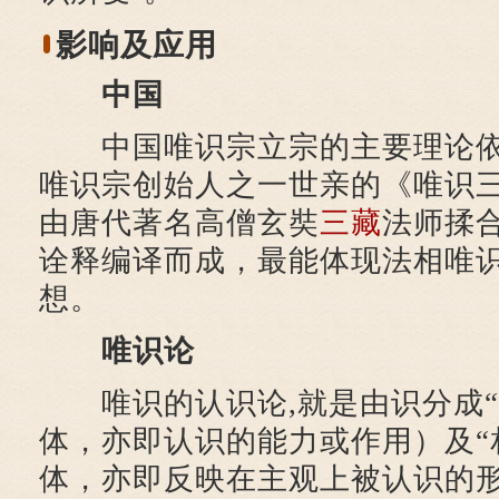
影响及应用
中国
中国唯识宗立宗的主要理论依
唯识宗创始人之一世亲的《唯识
由唐代著名高僧玄奘
三藏
法师揉
诠释编译而成，最能体现法相唯
想。
唯识论
唯识的认识论,就是由识分成“
体，亦即认识的能力或作用）及“
体，亦即反映在主观上被认识的