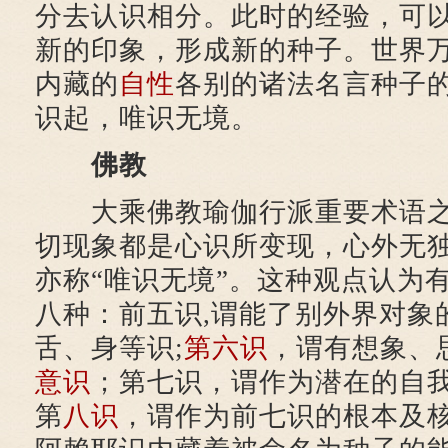
分去认识相分。此时的经验，可
新的印象，形成新的种子。世界
内藏的
自性
各别的诸法名言种子
识起，唯识无境。
佛教
大乘佛教瑜伽行派重要术语之
切现象都是心识所变现，心外无
亦称“唯识无境”。这种观点认为有
八种：前五识,谓能了别外界对象
舌、身等识;
第六识
，谓有想象、
意识
；第七识，谓作为潜在的自
第
八识
，谓作为前七识的根本及