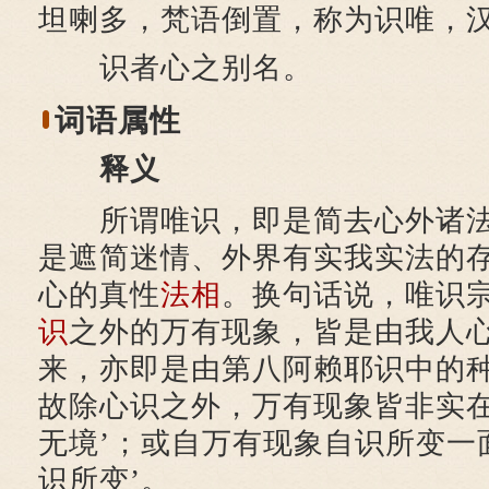
坦喇多，梵语倒置，称为识唯，
识者心之别名。
词语属性
释义
所谓唯识，即是简去心外诸法
是遮简迷情、外界有实我实法的
心的真性
法相
。换句话说，唯识
识
之外的万有现象，皆是由我人
来，亦即是由第八阿赖耶识中的
故除心识之外，万有现象皆非实在
无境’；或自万有现象自识所变一
识所变’。