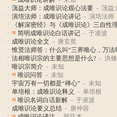
蕅益大师：成唯识论观心法要
- 蕅益
演培法师：成唯识论讲记
- 演培法师
《解深密经》与《成唯识论》三自性
简明成唯识论白话讲记
- 于凌波
成唯识论全文
- 唐玄奘
惟贤法师答：什么叫“三界唯心，万法
法相唯识宗的主要思想是什么?
- 洪
唯识宗简介
- 未知
唯识问答
- 未知
宇宙万有一切都是“禅心”
- 未知
单培根：成唯识论释义
- 单培根
唯识名词白话新解
- 于凌波
成唯识论要义总结
- 唐仲容
成唯识论译注
- 韩廷杰