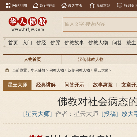
网站地图
欢迎投稿
设为首页
收藏本站
放到桌
首页
入门
佛经
佛咒
佛教故事
佛教人物
问答
放生
人物首页
汉传佛教人物
当前位置：
华人佛教
>
佛教人物
>
汉传佛教人物
>
星云大师
>
星云大师
经典讲解
问答开示
故事寓意
文章开
佛教对社会病态
[星云大师]
作者：星云大师
[投稿]
放大