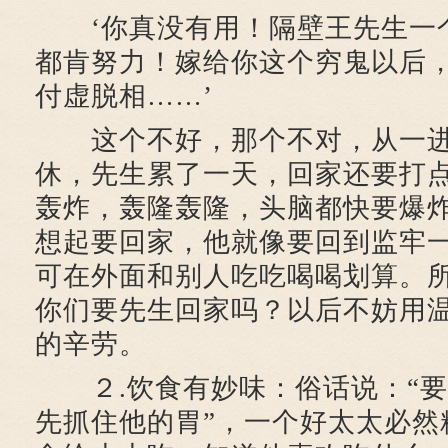
‘你真没有用！隔壁王先生一
都肯努力！嫁给你这个穷鬼以后
付虚脱相……’
这个不好，那个不对，从一进
休，先生累了一天，回家还要打
轰炸，轰隆轰隆，头脑都快要爆
想起要回家，他就像要回到监牢
可在外面和别人吃吃喝喝划算。
你们要先生回家吗？以后不妨用
的辛劳。
２.饮食有妙味：俗话说：“要
先抓住他的胃”，一个好太太必然