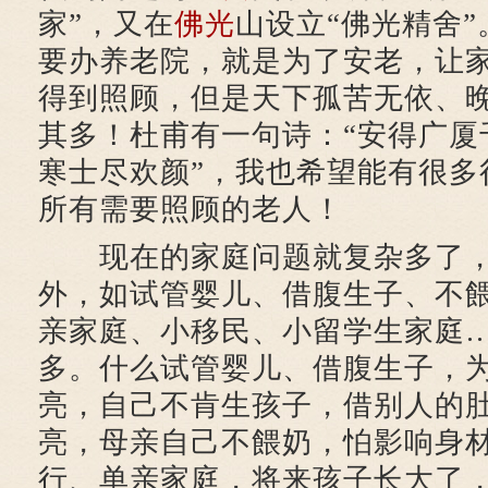
家”，又在
佛光
山设立“佛光精舍
要办养老院，就是为了安老，让
得到照顾，但是天下孤苦无依、
其多！杜甫有一句诗：“安得广厦
寒士尽欢颜”，我也希望能有很多
所有需要照顾的老人！
现在的家庭问题就复杂多了，
外，如试管婴儿、借腹生子、不
亲家庭、小移民、小留学生家庭
多。什么试管婴儿、借腹生子，
亮，自己不肯生孩子，借别人的
亮，母亲自己不餵奶，怕影响身
行、单亲家庭，将来孩子长大了