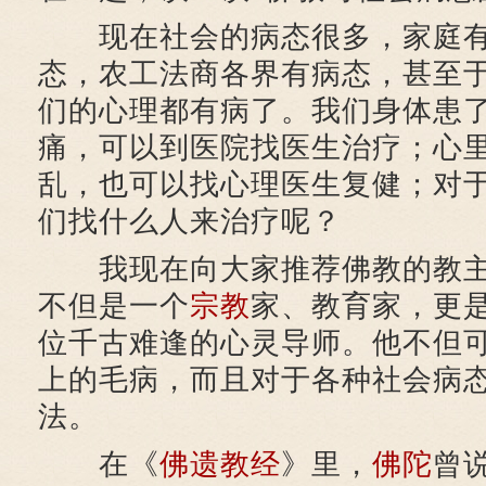
现在社会的病态很多，家庭有
态，农工法商各界有病态，甚至
们的心理都有病了。我们身体患
痛，可以到医院找医生治疗；心
乱，也可以找心理医生复健；对
们找什么人来治疗呢？
我现在向大家推荐佛教的教主
不但是一个
宗教
家、教育家，更
位千古难逢的心灵导师。他不但
上的毛病，而且对于各种社会病
法。
在《
佛遗教经
》里，
佛陀
曾