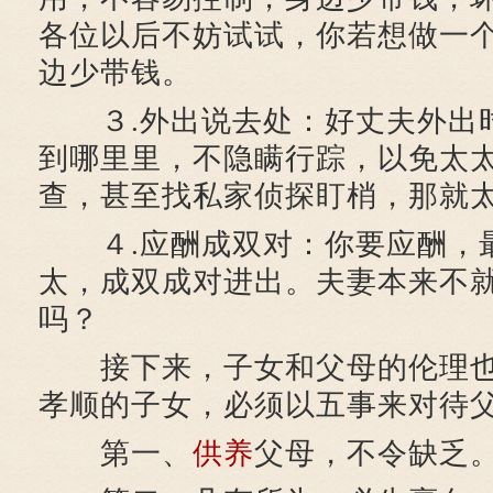
各位以后不妨试试，你若想做一
边少带钱。
３.外出说去处：好丈夫外出
到哪里里，不隐瞒行踪，以免太
查，甚至找私家侦探盯梢，那就
４.应酬成双对：你要应酬，
太，成双成对进出。夫妻本来不
吗？
接下来，子女和父母的伦理也
孝顺的子女，必须以五事来对待
第一、
供养
父母，不令缺乏