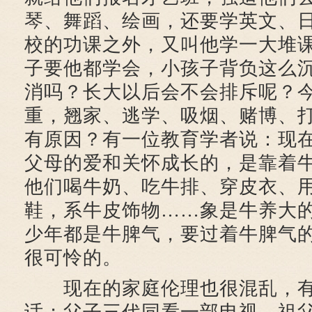
琴、舞蹈、绘画，还要学英文、
校的功课之外，又叫他学一大堆
子要他都学会，小孩子背负这么
消吗？长大以后会不会排斥呢？
重，翘家、逃学、吸烟、赌博、
有原因？有一位教育学者说：现
父母的爱和关怀成长的，是靠着
他们喝牛奶、吃牛排、穿皮衣、
鞋，系牛皮饰物……象是牛养大
少年都是牛脾气，要过着牛脾气
很可怜的。
现在的家庭伦理也很混乱，有