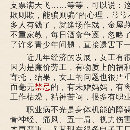
支票满天飞……等等，可以说：这
欺则欺，能骗则骗”的心理，常常
多人有钱了，就逢场作戏，金屋
不重家教，每日酒食争逐，忽略
了许多青少年问题，直接遗害下
近几年经济的发展，女工有很
因为是廉价劳工，有物质上的福
寄托，结果，女工的问题也很严
而毫无
禁忌
的，有未婚妈妈，有
工作枯燥，精神苦闷，很多有职
职业病不光是身体机能的障碍
骨神经、痛风、五十肩、视力伤害
木更严重。尤其现在很多电子工