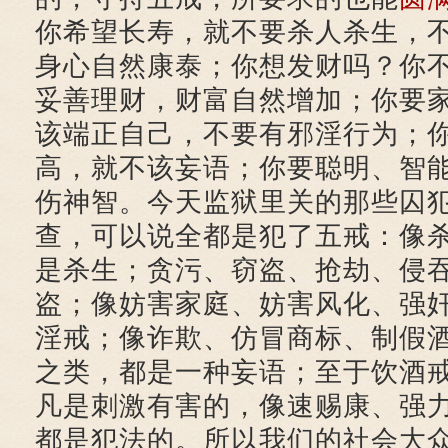
你希望长寿，就不要杀人杀生，
身心自然康泰；你想发财吗？你
妥善理财，财富自然增加；你要
该端正自己，不要有邪淫行为；
高，就不该妄语；你要聪明、智
伤神智。今天监狱里关的那些囚
查，可以说全都是犯了五戒：像
是杀生；贪污、窃盗、抢劫、侵
盗；像妨害家庭、妨害风化、强
淫戒；像诈欺、仿冒商标、制假
之类，都是一种妄语；至于饮酒
凡是刺激有害的，像速赐康、强
都是犯法的。所以我们的社会大