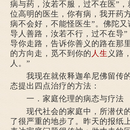
病与药，汝若不服，过不在医”，
位高明的医生，你有病，我开药
病不会好，不能怪医生”。佛陀又
导人善路，汝若不行，过不在导”
导你走路，告诉你善义的路在那
的方向走，觅不到你的
人生
义路
人。”
我现在就依释迦牟尼佛留传的
态提出四点治疗的方法：
一．家庭伦理的病态与疗法
现代社会的家庭中，所潜伏的
了很严重的地步了。昨天的报纸