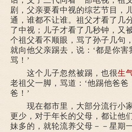
话；父子三代同看一部电视，祖
剧，父亲要看中视的综艺节目，
通，谁都不让谁。祖父才看了几
了中视；儿子才看了几秒钟，又
个祖父看不顺眼，骂了孙子几句
就向他父亲踢去，说：‘都是你害
骂！’
这个儿子忽然被踢，也很
生
老祖父一脚，骂道：‘他踢他爸爸
爸！’
现在都市里，大部分流行小家
更少，对于年长的父母，都让他
妹多的，就轮流养父母－－星期