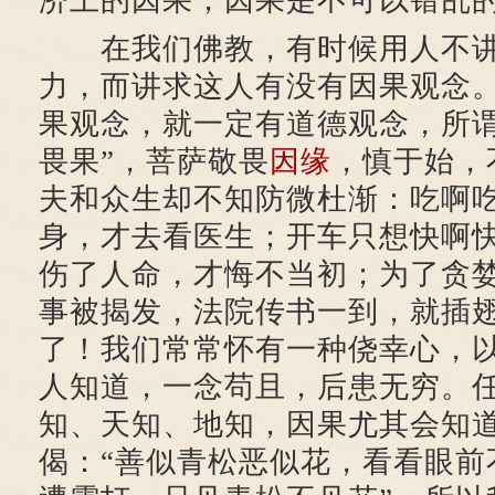
济上的因果，因果是不可以错乱
在我们佛教，有时候用人不讲
力，而讲求这人有没有因果观念
果观念，就一定有道德观念，所谓
畏果”，菩萨敬畏
因缘
，慎于始，
夫和众生却不知防微杜渐：吃啊
身，才去看医生；开车只想快啊
伤了人命，才悔不当初；为了贪
事被揭发，法院传书一到，就插
了！我们常常怀有一种侥幸心，
人知道，一念苟且，后患无穷。
知、天知、地知，因果尤其会知
偈：“善似青松恶似花，看看眼前