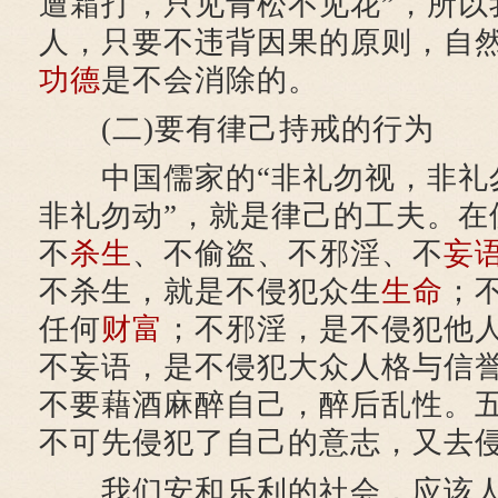
遭霜打，只见青松不见花”，所以
人，只要不违背因果的原则，自
功德
是不会消除的。
(二)要有律己持戒的行为
中国儒家的“非礼勿视，非礼
非礼勿动”，就是律己的工夫。在
不
杀生
、不偷盗、不邪淫、不
妄
不杀生，就是不侵犯众生
生命
；
任何
财富
；不邪淫，是不侵犯他
不妄语，是不侵犯大众人格与信
不要藉酒麻醉自己，醉后乱性。
不可先侵犯了自己的意志，又去
我们安和乐利的社会，应该人