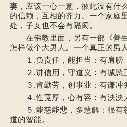
妻，应该一心一意，彼此没有什
的信赖，互相的齐力。一个家庭
处，子女也不会有隔阂。
在佛教里面，另有一部《善生
怎样做个大男人。一个真正的男
１.负责任，能担当：有肩膀
２.讲信用，守道义：有诚恳
３.肯勤劳，创事业：有谦冲
４.性宽厚，心有容：有泱泱
５.能慈能悲，多慧解：很有
道的智能。