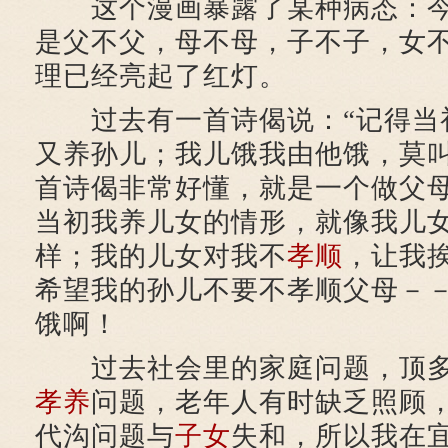
这个漫画暴露了某种病态：今
是父不父，母不母，子不子，女
理已经亮起了红灯。
过去有一首诗偈说：“记得当
又养孙儿；我儿饿我由他饿，莫叫
首诗偈非常好懂，就是一个做父
当初我养儿女的情形，就像我儿
样；我的儿女对我不
孝顺
，让我
希望我的孙儿不要不孝顺父母－
饿啊！
过去社会里的家庭问题，顶多
孝养
问题，老年人有时缺乏照顾
代沟问题与
子女
失和，所以我在宜