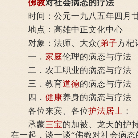
佛教
对社会病态的疗法
时间：公元一九八五年四月廿
地点：高雄中正文化中心
对象：法师、大众(
弟子
方杞
一．
家庭
伦理的病态与疗法
二．农工职业的病态与疗法
三．教育
道德
的病态与疗法
四．
健康
养身的病态与疗法
各位来宾、各位
护法
居士
：
承蒙
三宝
的加被、龙天的护
在一起，谈一谈“佛教对社会病态