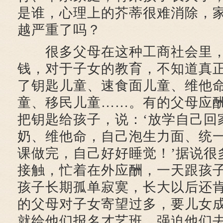
是谁，心理上的芥蒂很难消除，
越严重了吗？
很多父母在这种工商社会里，
钱，对于子女的教育，不知道真
了钥匙儿童、速食面儿童、维他
童、移民儿童……。有的父母应
把钥匙给孩子，说：‘放学自己回
奶、维他命，自己泡生力面、统
课做完，自己好好睡觉！’据说很
接触，忙着在外应酬，一天跟孩
孩子长期孤单寂寞，长大以后还
的父母对子女寄望过多，要儿女
就给他们报名才艺班，强迫他们