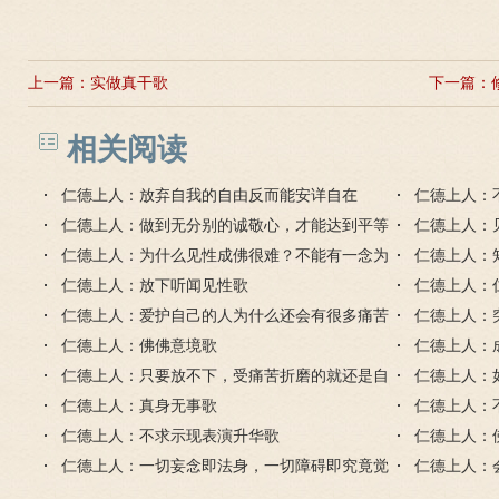
上一篇：
实做真干歌
下一篇：
相关阅读
仁德上人：放弃自我的自由反而能安详自在
仁德上人：
仁德上人：做到无分别的诚敬心，才能达到平等
仁德上人：
的智慧心
仁德上人：为什么见性成佛很难？不能有一念为
仁德上人：
己的自由心
仁德上人：放下听闻见性歌
仁德上人：
仁德上人：爱护自己的人为什么还会有很多痛苦
仁德上人：
烦恼？
仁德上人：佛佛意境歌
仁德上人：
仁德上人：只要放不下，受痛苦折磨的就还是自
仁德上人：
己
仁德上人：真身无事歌
仁德上人：
仁德上人：不求示现表演升华歌
仁德上人：
仁德上人：一切妄念即法身，一切障碍即究竟觉
仁德上人：