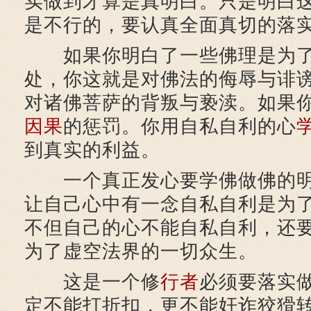
实做到才算是真明白。只是明白
是不行的，要认真全面真切的落
如果你明白了一些佛理是为了
处，你这就是对佛法的侮辱与诽
对诸佛菩萨的背叛与亵渎。如果
因果
的惩罚。你用自私自利的心
到真实的利益。
一个真正发心要学佛做佛的明
让自己心中有一念自私自利是为
不但自己的心不能自私自利，还
为了虚空法界的一切众生。
这是一个修
行者
必须要落实
定不能打折扣，更不能奸诈狡猾