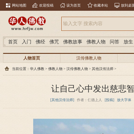
网站地图
欢迎投稿
设为首页
收藏本站
放到桌
首页
入门
佛经
佛咒
佛教故事
佛教人物
问答
放生
人物首页
汉传佛教人物
当前位置：
华人佛教
>
佛教人物
>
汉传佛教人物
>
其他汉传法师
>
让自己心中发出慈悲
[其他汉传法师]
作者：仁德上人
[投稿]
放大字体