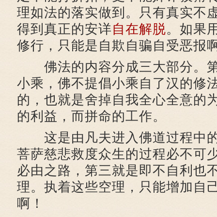
理如法的落实做到。只有真实不
得到真正的安详
自在
解脱
。如果
修行，只能是自欺自骗自受恶报
佛法的内容分成三大部分。第
小乘，佛不提倡小乘自了汉的修
的，也就是舍掉自我全心全意的
的利益，而拼命的工作。
这是由凡夫进入佛道过程中
菩萨慈悲救度众生的过程必不可
必由之路，第三就是即不自利也
理。执着这些空理，只能增加自
啊！