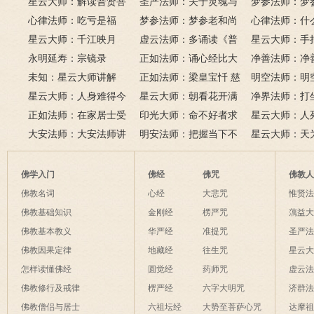
若无闲事挂心头，便是人
《心经》
星云大师：解读普贤菩
圣严法师：关于灵魂与
里可以读诵《
梦参法师：梦
间好时节。
萨十大愿王（附普贤行愿
心律法师：吃亏是福
鬼的终极真相
梦参法师：梦参老和尚
吗？
尚：金刚经
心律法师：什
品全文）
星云大师：千江映月
讲地藏本愿经
虚云法师：多诵读《普
有缘？
星云大师：手
永明延寿：宗镜录
门品》和《地藏经》
正如法师：诵心经比大
满田，低头便
净善法师：净
未知：星云大师讲解
悲咒功德大吗
正如法师：梁皇宝忏 慈
六根清净方为
看风水与算命
明空法师：明
星云大师：人身难得今
悲道场
星云大师：朝看花开满
来是向前。
运？
《心经》中的
净界法师：打
已得，佛法难闻今已闻；
正如法师：在家居士受
树红，暮看花落树还空；
印光大师：命不好者求
该怎么念佛？
星云大师：人
此身不向今生度，更向何
五戒可以搭缦衣吗？
大安法师：大安法师讲
若将花比人间事，花与人
美好姻缘，有个简单方
明安法师：把握当下不
是怎样的？
星云大师：天
生度此身？
解
间事一同。
法
后悔
为毡，日月星
夜间不敢长伸
佛学入门
佛经
佛咒
佛教
破海底天。
佛教名词
心经
大悲咒
惟贤
佛教基础知识
金刚经
楞严咒
蕅益
佛教基本教义
华严经
准提咒
圣严
佛教因果定律
地藏经
往生咒
星云
怎样读懂佛经
圆觉经
药师咒
虚云
佛教修行及戒律
楞严经
六字大明咒
济群
佛教僧侣与居士
六祖坛经
大势至菩萨心咒
达摩