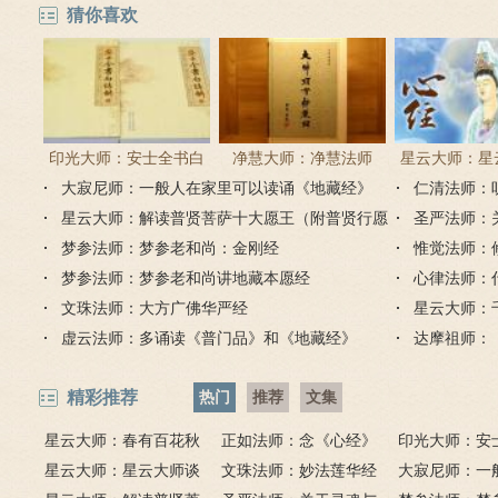
猜你喜欢
印光大师：安士全书白
净慧大师：净慧法师
星云大师：星
大寂尼师：一般人在家里可以读诵《地藏经》
话解
《楞严经》浅译
仁清法师：
《心经
吗？
星云大师：解读普贤菩萨十大愿王（附普贤行愿
圣严法师：
品全文）
梦参法师：梦参老和尚：金刚经
惟觉法师：
梦参法师：梦参老和尚讲地藏本愿经
心律法师：
文珠法师：大方广佛华严经
星云大师：
虚云法师：多诵读《普门品》和《地藏经》
达摩祖师：
精彩推荐
热门
推荐
文集
星云大师：春有百花秋
正如法师：念《心经》
印光大师：安
有月，夏有凉风冬有雪；
星云大师：星云大师谈
比《大悲咒》更好吗？
文珠法师：妙法莲华经
话解
大寂尼师：一