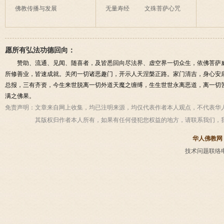
佛教传播与发展
无量寿经
文殊菩萨心咒
愿所有弘法功德回向：
赞助、流通、见闻、随喜者，及皆悉回向尽法界、虚空界一切众生，依佛菩萨
所修善业，皆速成就。关闭一切诸恶趣门，开示人天涅槃正路。家门清吉，身心安
总报，三有齐资，今生来世脱离一切外道天魔之缠缚，生生世世永离恶道，离一切
满之佛果。
免责声明：
文章来自网上收集，均已注明来源，均仅代表作者本人观点，不代表华
其版权归作者本人所有，如果有任何侵犯您权益的地方，请联系我们，
华人佛教网
技术问题联络