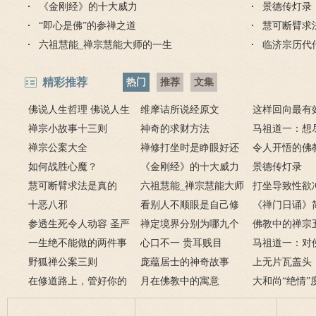
《金刚经》的十大威力
景德传灯录
“即心是佛”的参禅之道
慧可断臂求
六祖慧能_禅宗慧能大师的一生
临济宗历代
精彩推荐
热门
推荐
文集
佛说人生哲理 佛说人生
维摩诘所说经原文
这样回向最有
感悟的句子
禅宗小故事十三则
神奇的求财方法
马祖道一：想
禅宗公案大全
禅修打坐时是睁眼好还
弟子开悟
令人开悟的佛
如何战胜心魔？
是闭眼好？
《金刚经》的十大威力
百首！
景德传灯录
慧可断臂求法是真的
六祖慧能_禅宗慧能大师
打坐导致性欲
吗？二祖断臂求法的故
十恶八邪
的一生
看别人不顺眼是自己修
么办
《禅门日诵》
事
参透生死令人动容 圣严
养不够
禅定境界分别为哪九个
佛教中的禅宗
法师圆寂前曾拒绝换
一生绝不能做的两件事
层次呢？
心口不一 贵耳贱目
谁？禅宗五祖
马祖道一：对
肾
野狐禅公案三则
庞蕴居士的神奇故事
绍
也是菩萨境界
上无片瓦盖头
在修道路上，管好你的
月在佛教中的寓意
土立足
大和尚“绝情”
这些动物和这条虫子