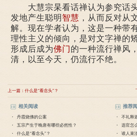
大慧宗杲看话禅认为参究话头
发地产生聪明
智慧
，从而反对从
解。现在学者认为，这是一种带
理性主义的倾向，是对文字禅的
形成后成为
佛门
的一种流行禅风
清，以至今天，仍流行不绝。
上一篇：
什么是“看念头”？
相关阅读
推荐
丹霞烧佛的公案
不礼释
五宗产生于晚唐有哪些必然性？
选官怎
什么是“看念头”？
谁人束