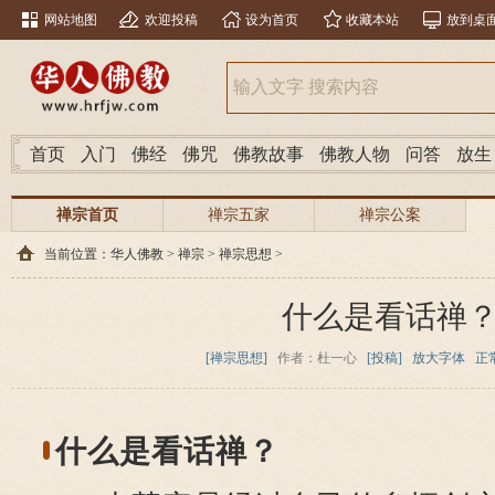
网站地图
欢迎投稿
设为首页
收藏本站
放到桌
首页
入门
佛经
佛咒
佛教故事
佛教人物
问答
放生
禅宗首页
禅宗五家
禅宗公案
当前位置：
华人佛教
>
禅宗
>
禅宗思想
>
什么是看话禅
[禅宗思想]
作者：杜一心
[投稿]
放大字体
正
什么是看话禅？