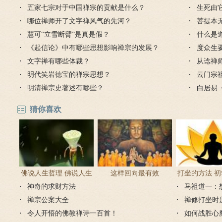
五家七宗对于中国禅宗的贡献是什么？
生死由
哪位禅师开了文字禅风气的先河？
菩提本
慧可“立雪断臂”是真是假？
处惹尘
什么是
《起信论》中有哪些思想影响禅宗的发展？
度众生
文字禅有哪些体裁？
从谂禅
明代笑岩德宝的禅宗思想？
缘起性
云门宗
明清禅宗史著述有哪些？
门寺介
白居易
的禅诗
猜你喜欢
佛说人生哲理 佛说人生
这样回向最有效
打坐的方法 
神奇的求财方法
感悟的句子
马祖道一：
正确方
禅宗公案大全
禅修打坐时
令人开悟的佛教禅诗一百首！
如何战胜心