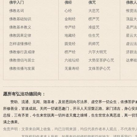
佛学入门
佛经
佛咒
佛教
佛教名词
心经
大悲咒
惟贤
佛教基础知识
金刚经
楞严咒
蕅益
佛教基本教义
华严经
准提咒
圣严
佛教因果定律
地藏经
往生咒
星云
怎样读懂佛经
圆觉经
药师咒
虚云
佛教修行及戒律
楞严经
六字大明咒
济群
佛教僧侣与居士
六祖坛经
大势至菩萨心咒
达摩
佛教传播与发展
无量寿经
文殊菩萨心咒
愿所有弘法功德回向：
赞助、流通、见闻、随喜者，及皆悉回向尽法界、虚空界一切众生，依佛菩萨
所修善业，皆速成就。关闭一切诸恶趣门，开示人天涅槃正路。家门清吉，身心安
总报，三有齐资，今生来世脱离一切外道天魔之缠缚，生生世世永离恶道，离一切
满之佛果。
免责声明：
文章来自网上收集，均已注明来源，均仅代表作者本人观点，不代表华
其版权归作者本人所有，如果有任何侵犯您权益的地方，请联系我们，