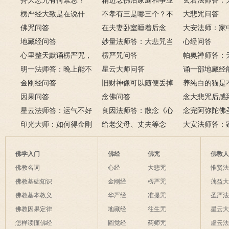
持大悲咒有何禁忌？
精进念佛后家庭和事业
玄若法师答：
楞严经大致是在说什
为何会出现很多逆缘？
不孝有三是哪三个？不
里持大悲咒会
大悲咒问答
么？如何修楞严法门？
佛咒问答
孝有三的含义是什么？
在夫妻卧室睡着后念
大安法师：家
地藏经问答
佛，有罪吗？
妙量法师答：大悲咒当
佛像应如何摆
心经问答
心里整天默诵楞严咒，
手机铃声如法吗？
楞严咒问答
帕奥禅师答：
方式对不对？
明一法师答：晚上能不
星云大师问答
阳眼的人是否
诵一部地藏经
能上香？为什么拜佛会
金刚经问答
旧财神像可以随便丢掉
禅法？
向给在世去世
养纯白的猫是
哭？这是流泪佛？
因果问答
吗？该怎么处理？
念佛问答
吗？
祥？
念大悲咒后感
星云法师答：运气不好
良因法师答：散念《心
朵莲花盛开，
念完阿弥陀佛
时如何转运？
印光大师：如何得金刚
经》将近一年，改念《地
给老父母、丈夫等念
吗？
是否需要回向
大安法师答：
经的真实利益？
藏经》可以吗？
《金刚经》、《心经》、
成灾怎么办？
往生咒可以吗？
佛学入门
佛经
佛咒
佛教
佛教名词
心经
大悲咒
惟贤
佛教基础知识
金刚经
楞严咒
蕅益
佛教基本教义
华严经
准提咒
圣严
佛教因果定律
地藏经
往生咒
星云
怎样读懂佛经
圆觉经
药师咒
虚云