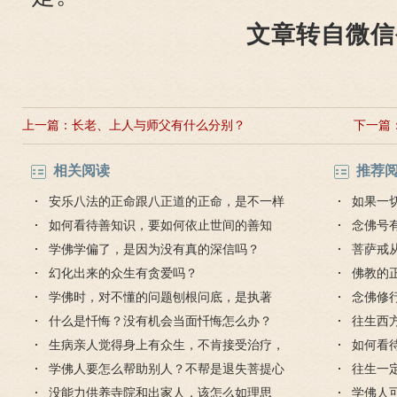
文章转自微信
上一篇：
长老、上人与师父有什么分别？
下一篇
相关阅读
推荐
安乐八法的正命跟八正道的正命，是不一样
如果一
的吗？
如何看待善知识，要如何依止世间的善知
想出的
念佛号
识？
学佛学偏了，是因为没有真的深信吗？
菩萨戒
幻化出来的众生有贪爱吗？
受吗？
佛教的
学佛时，对不懂的问题刨根问底，是执著
念佛修
吗？
什么是忏悔？没有机会当面忏悔怎么办？
件是什
往生西
生病亲人觉得身上有众生，不肯接受治疗，
生吗？
如何看
怎么劝说？
学佛人要怎么帮助别人？不帮是退失菩提心
识？
往生一
吗？
没能力供养寺院和出家人，该怎么如理思
德吗？
学佛人