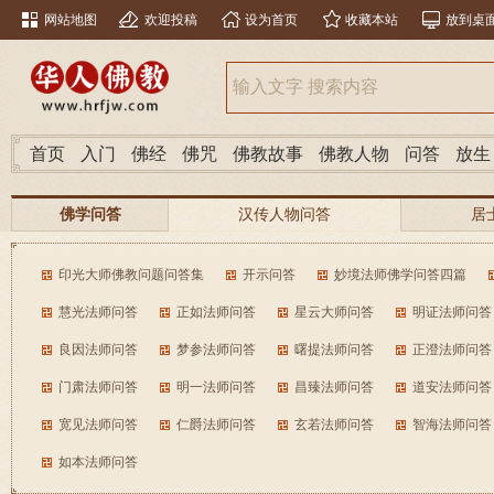
网站地图
欢迎投稿
设为首页
收藏本站
放到桌
首页
入门
佛经
佛咒
佛教故事
佛教人物
问答
放生
佛学问答
汉传人物问答
居
南传人物问答
分类问答
印光大师佛教问题问答集
开示问答
妙境法师佛学问答四篇
慧光法师问答
正如法师问答
星云大师问答
明证法师问答
良因法师问答
梦参法师问答
曙提法师问答
正澄法师问答
门肃法师问答
明一法师问答
昌臻法师问答
道安法师问答
宽见法师问答
仁爵法师问答
玄若法师问答
智海法师问答
如本法师问答