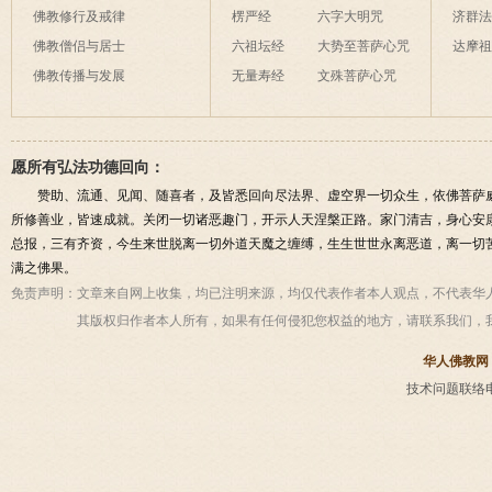
佛教修行及戒律
楞严经
六字大明咒
济群
佛教僧侣与居士
六祖坛经
大势至菩萨心咒
达摩
佛教传播与发展
无量寿经
文殊菩萨心咒
愿所有弘法功德回向：
赞助、流通、见闻、随喜者，及皆悉回向尽法界、虚空界一切众生，依佛菩萨
所修善业，皆速成就。关闭一切诸恶趣门，开示人天涅槃正路。家门清吉，身心安
总报，三有齐资，今生来世脱离一切外道天魔之缠缚，生生世世永离恶道，离一切
满之佛果。
免责声明：
文章来自网上收集，均已注明来源，均仅代表作者本人观点，不代表华
其版权归作者本人所有，如果有任何侵犯您权益的地方，请联系我们，
华人佛教网
技术问题联络