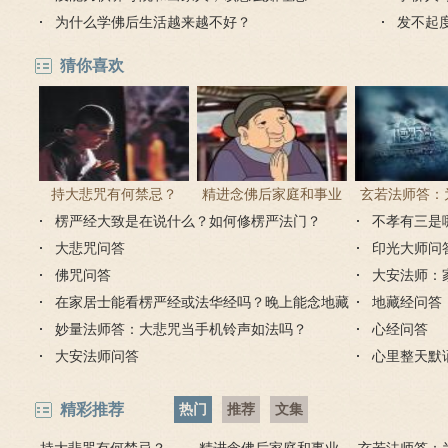
维？
为什么学佛后生活越来越不好？
法？
发不起
能往生
猜你喜欢
持大悲咒有何禁忌？
精进念佛后家庭和事业
玄若法师答：
楞严经大致是在说什么？如何修楞严法门？
为何会出现很多逆缘？
里持大悲咒
不孝有三是
大悲咒问答
印光大师问
佛咒问答
大安法师：
在家居士能看楞严经或法华经吗？晚上能念地藏
地藏经问答
经吗？
妙量法师答：大悲咒当手机铃声如法吗？
心经问答
大安法师问答
心里整天默
精彩推荐
热门
推荐
文集