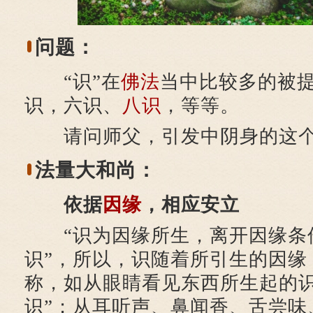
问题：
“识”在
佛法
当中比较多的被
识，六识、
八识
，等等。
请问师父，引发中阴身的这个“
法量大和尚：
依据
因缘
，相应安立
“识为因缘所生，离开因缘条
识”，所以，识随着所引生的因缘
称，如从眼睛看见东西所生起的识
识”；从耳听声、鼻闻香、舌尝味