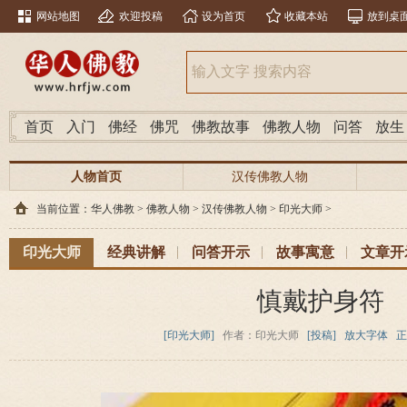
网站地图
欢迎投稿
设为首页
收藏本站
放到桌
首页
入门
佛经
佛咒
佛教故事
佛教人物
问答
放生
人物首页
汉传佛教人物
当前位置：
华人佛教
>
佛教人物
>
汉传佛教人物
>
印光大师
>
印光大师
经典讲解
问答开示
故事寓意
文章开
慎戴护身符
[印光大师]
作者：印光大师
[投稿]
放大字体
正