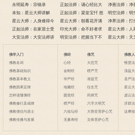
永明延寿：宗镜录
门品》和《地藏经》
正如法师：诵心经比大
满田，低头便
净善法师：净
未知：星云大师讲解
悲咒功德大吗
正如法师：梁皇宝忏 慈
六根清净方为
看风水与算命
明空法师：明
星云大师：人身难得今
悲道场
星云大师：朝看花开满
来是向前。
运？
《心经》中的
净界法师：打
已得，佛法难闻今已闻；
正如法师：在家居士受
树红，暮看花落树还空；
印光大师：命不好者求
该怎么念佛？
星云大师：人
此身不向今生度，更向何
五戒可以搭缦衣吗？
大安法师：大安法师讲
若将花比人间事，花与人
美好姻缘，有个简单方
明安法师：把握当下不
是怎样的？
星云大师：天
生度此身？
解
间事一同。
法
后悔
为毡，日月星
夜间不敢长伸
佛学入门
佛经
佛咒
佛教
破海底天。
佛教名词
心经
大悲咒
惟贤
佛教基础知识
金刚经
楞严咒
蕅益
佛教基本教义
华严经
准提咒
圣严
佛教因果定律
地藏经
往生咒
星云
怎样读懂佛经
圆觉经
药师咒
虚云
佛教修行及戒律
楞严经
六字大明咒
济群
佛教僧侣与居士
六祖坛经
大势至菩萨心咒
达摩
佛教传播与发展
无量寿经
文殊菩萨心咒