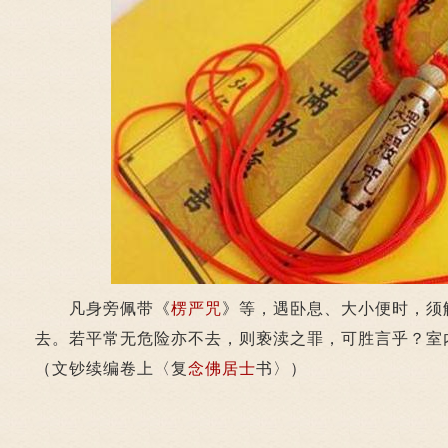
凡身旁佩带《
楞严咒
》等，遇卧息、大小便时，须
去。若平常无危险亦不去，则亵渎之罪，可胜言乎？室
（文钞续编卷上〈复
念佛
居士
书〉）