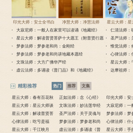
印光大师：安士全书白
净慧大师：净慧法师
星云大师：星
大寂尼师：一般人在家里可以读诵《地藏经》
话解
《楞严经》浅译
仁清法师：
《心经
吗？
星云大师：解读普贤菩萨十大愿王（附普贤行愿
圣严法师：
品全文）
梦参法师：梦参老和尚：金刚经
惟觉法师：
梦参法师：梦参老和尚讲地藏本愿经
心律法师：
文珠法师：大方广佛华严经
星云大师：
虚云法师：多诵读《普门品》和《地藏经》
达摩祖师：
精彩推荐
热门
推荐
文集
星云大师：春有百花秋
正如法师：念《心经》
印光大师：安
有月，夏有凉风冬有雪；
星云大师：星云大师谈
比《大悲咒》更好吗？
文珠法师：妙法莲华经
话解
大寂尼师：一
若无闲事挂心头，便是人
《心经》
星云大师：解读普贤菩
圣严法师：关于灵魂与
里可以读诵《
梦参法师：梦
间好时节。
萨十大愿王（附普贤行愿
心律法师：吃亏是福
鬼的终极真相
梦参法师：梦参老和尚
吗？
尚：金刚经
心律法师：什
品全文）
星云大师：千江映月
讲地藏本愿经
虚云法师：多诵读《普
有缘？
星云大师：手