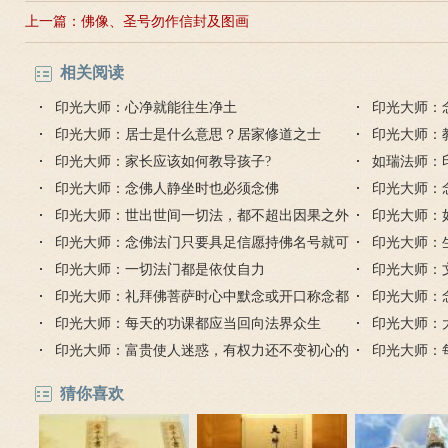
上一篇：
佛像、圣号勿作信封及图画
相关阅读
印光大师：心净就能往生净土
印光大师：
印光大师：居士是什么意思？居家修道之士
印光大师：
印光大师：家长应该如何教导孩子?
如瑞法师：
印光大师：念佛人静坐时也必须念佛
印光大师：
印光大师：世出世间一切法，都不超出因果之外
印光大师：
印光大师：念佛法门只要具足信愿持佛名号就可
印光大师：
以仗佛慈力
印光大师：一切法门都是依仗自力
印光大师：
印光大师：礼拜佛菩萨时心中默念或开口称念都
印光大师：
可以
印光大师：每天的功课都应当回向法界众生
生西方
印光大师：
印光大师：富贵使人迷惑，有权力还不变初心的
生计划
印光大师：
能有几人？
猜你喜欢