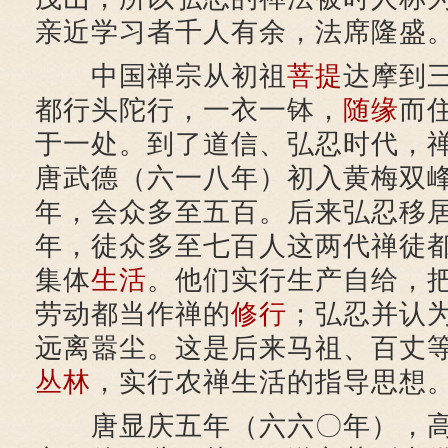
亲近学习者千人有余，法席隆盛
中国禅宗从初祖
菩提
达摩到
都行头陀行，一衣一钵，
随缘
而
于一处。到了道信、弘忍时代，
唐武德（六一八年）初入黄梅双
年，会众多至五百。后来弘忍移
年，徒众多至七百人这两代禅徒
集体
生活
。他们实行生产自给，
劳动都当作禅的
修行
；弘忍并认
远离嚣尘。这是后来马祖、百丈
丛林
，实行农禅生活的指导思想
唐显庆五年（六六〇年），高