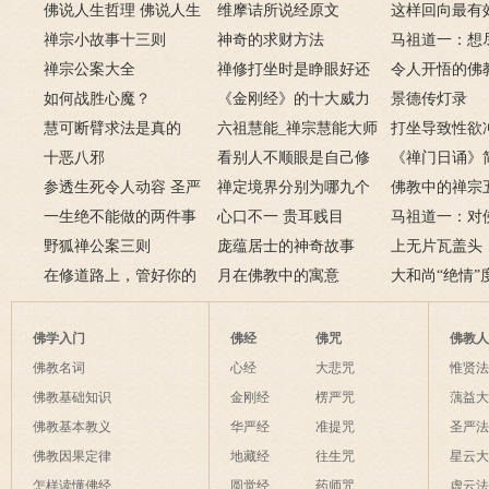
佛说人生哲理 佛说人生
维摩诘所说经原文
这样回向最有
感悟的句子
禅宗小故事十三则
神奇的求财方法
马祖道一：想
禅宗公案大全
禅修打坐时是睁眼好还
弟子开悟
令人开悟的佛
如何战胜心魔？
是闭眼好？
《金刚经》的十大威力
百首！
景德传灯录
慧可断臂求法是真的
六祖慧能_禅宗慧能大师
打坐导致性欲
吗？二祖断臂求法的故
十恶八邪
的一生
看别人不顺眼是自己修
么办
《禅门日诵》
事
参透生死令人动容 圣严
养不够
禅定境界分别为哪九个
佛教中的禅宗
法师圆寂前曾拒绝换
一生绝不能做的两件事
层次呢？
心口不一 贵耳贱目
谁？禅宗五祖
马祖道一：对
肾
野狐禅公案三则
庞蕴居士的神奇故事
绍
也是菩萨境界
上无片瓦盖头
在修道路上，管好你的
月在佛教中的寓意
土立足
大和尚“绝情”
这些动物和这条虫子
佛学入门
佛经
佛咒
佛教
佛教名词
心经
大悲咒
惟贤
佛教基础知识
金刚经
楞严咒
蕅益
佛教基本教义
华严经
准提咒
圣严
佛教因果定律
地藏经
往生咒
星云
怎样读懂佛经
圆觉经
药师咒
虚云