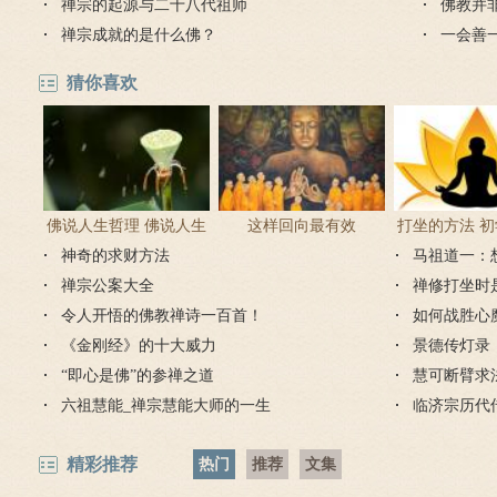
禅宗的起源与二十八代祖师
佛教并
禅宗成就的是什么佛？
一会善
长久
猜你喜欢
佛说人生哲理 佛说人生
这样回向最有效
打坐的方法 
神奇的求财方法
感悟的句子
马祖道一：
正确方
禅宗公案大全
禅修打坐时
令人开悟的佛教禅诗一百首！
如何战胜心
《金刚经》的十大威力
景德传灯录
“即心是佛”的参禅之道
慧可断臂求
六祖慧能_禅宗慧能大师的一生
临济宗历代
精彩推荐
热门
推荐
文集