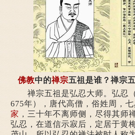
佛教
中的
禅宗
五祖是谁？禅宗
禅宗五祖是弘忍大师。弘忍（公
675年），唐代高僧，俗姓周，
家
，三十年不离师侧，尽得其师
弘忍，在道信示寂后，定居于黄
茂山，所以弘忍的禅法被时人称