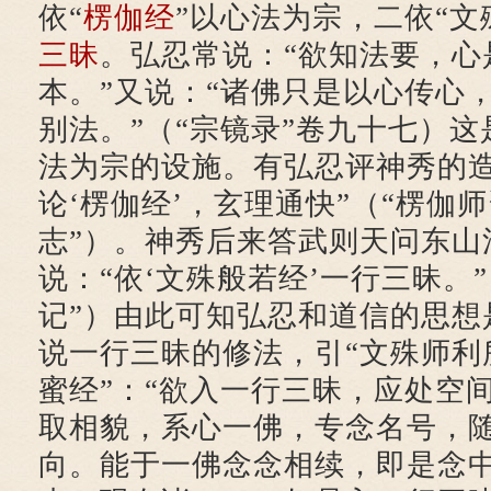
依“
楞伽经
”以心法为宗，二依“文
三昧
。弘忍常说：“欲知法要，心
本。”又说：“诸佛只是以心传心
别法。”（“宗镜录”卷九十七）
法为宗的设施。有弘忍评神秀的造
论‘楞伽经’，玄理通快”（“楞伽
志”）。神秀后来答武则天问东山
说：“依‘文殊般若经’一行三昧。
记”）由此可知弘忍和道信的思想
说一行三昧的修法，引“文殊师利
蜜经”：“欲入一行三昧，应处空
取相貌，系心一佛，专念名号，
向。能于一佛念念相续，即是念