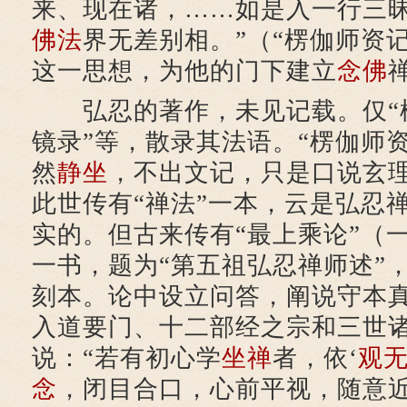
来、现在诸，……如是入一行三
佛法
界无差别相。”（“楞伽师资
这一思想，为他的门下建立
念佛
弘忍的著作，未见记载。仅“楞
镜录”等，散录其法语。“楞伽师
然
静坐
，不出文记，只是口说玄
此世传有“禅法”一本，云是弘忍
实的。但古来传有“最上乘论”（一
一书，题为“第五祖弘忍禅师述”
刻本。论中设立问答，阐说守本
入道要门、十二部经之宗和三世
说：“若有初心学
坐禅
者，依‘
观
念
，闭目合口，心前平视，随意