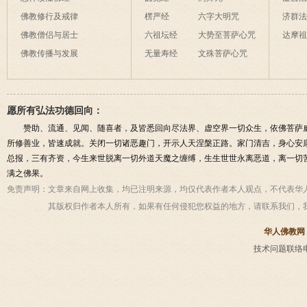
佛教修行及戒律
楞严经
六字大明咒
济群
佛教僧侣与居士
六祖坛经
大势至菩萨心咒
达摩
佛教传播与发展
无量寿经
文殊菩萨心咒
愿所有弘法功德回向：
赞助、流通、见闻、随喜者，及皆悉回向尽法界、虚空界一切众生，依佛菩萨
所修善业，皆速成就。关闭一切诸恶趣门，开示人天涅槃正路。家门清吉，身心安
总报，三有齐资，今生来世脱离一切外道天魔之缠缚，生生世世永离恶道，离一切
满之佛果。
免责声明：
文章来自网上收集，均已注明来源，均仅代表作者本人观点，不代表华
其版权归作者本人所有，如果有任何侵犯您权益的地方，请联系我们，
华人佛教网
技术问题联络