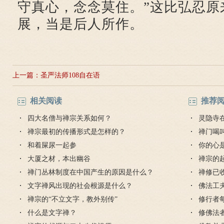
守真心，念念莫住。”这比弘忍原
展，当是后人所作。
上一篇：
圣严法师108自在语
相关阅读
推荐
四大名僧与禅宗关系如何？
灵隐寺
禅宗最初的传播形式是怎样的？
绍
禅门喝
和着屎尿一起参
你的心
大厦之材，本出幽谷
禅宗的
禅门丛林制度在中国产生的原因是什么？
禅修已
文字禅风出现的社会根源是什么？
佛法工
禅宗的“不立文字，教外别传”
修行者
什么是文字禅？
修佛法