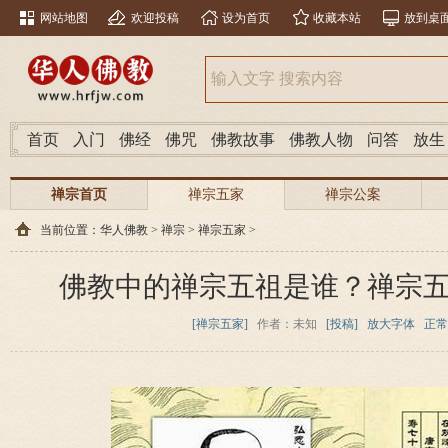
网站地图
欢迎投稿
设为首页
收藏本站
放到桌
首页
入门
佛经
佛咒
佛教故事
佛教人物
问答
放生
禅宗首页
禅宗五家
禅宗公案
当前位置：
华人佛教
>
禅宗
>
禅宗五家
>
佛教中的禅宗五祖是谁？禅宗
[禅宗五家]
作者：未知
[投稿]
放大字体
正常