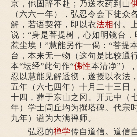
京，他固辞不赴；乃送衣药到山
（六六一年），弘忍令会下徒众
解，若语契符，即以衣
法相
付。
说：“身是菩提树，心如明镜台，
惹尘埃！”慧能另作一偈：“菩提
台，本来无一物（这句是比较通
本“坛经”此句作“
佛性
本清净”）
忍以慧能见解透彻，遂授以衣法
五年（六七四年）十月二十三日
十四，葬于东山之冈。开元中（
年）学士闾丘均为撰塔碑。代宗
九年）谥为大满禅师。
弘忍的
禅学
传自道信。道信