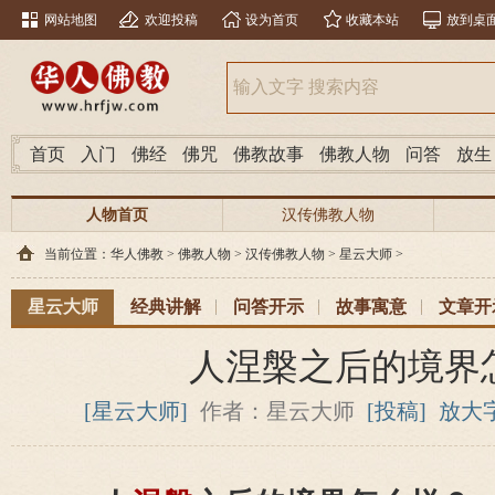
网站地图
欢迎投稿
设为首页
收藏本站
放到桌
首页
入门
佛经
佛咒
佛教故事
佛教人物
问答
放生
人物首页
汉传佛教人物
当前位置：
华人佛教
>
佛教人物
>
汉传佛教人物
>
星云大师
>
星云大师
经典讲解
问答开示
故事寓意
文章开
人涅槃之后的境界
[星云大师]
作者：星云大师
[投稿]
放大