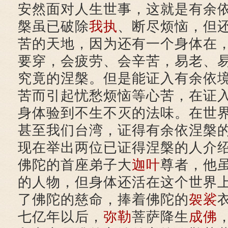
安然面对人生世事，这就是有余
槃虽已破除
我执
、断尽烦恼，但
苦的天地，因为还有一个身体在
要穿，会疲劳、会辛苦，易老、
究竟的涅槃。但是能证入有余依
苦而引起忧愁烦恼等心苦，在证
身体验到不生不灭的法味。在世
甚至我们台湾，证得有余依涅槃
现在举出两位已证得涅槃的人介
佛陀的首座弟子大
迦叶
尊者，他
的人物，但身体还活在这个世界
了佛陀的慈命，捧着佛陀的
袈裟
七亿年以后，
弥勒
菩萨降生
成佛