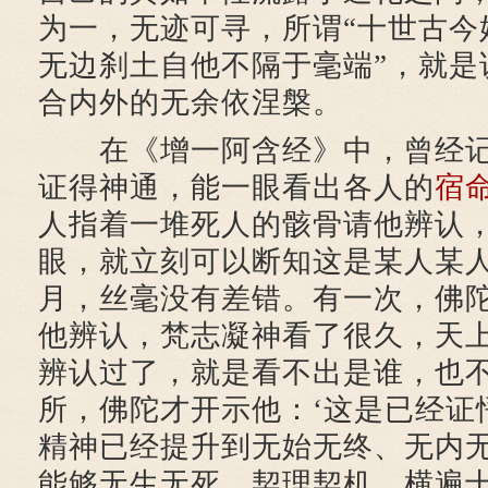
为一，无迹可寻，所谓“十世古今
无边刹土自他不隔于毫端”，就是
合内外的无余依涅槃。
在《增一阿含经》中，曾经记
证得神通，能一眼看出各人的
宿
人指着一堆死人的骸骨请他辨认
眼，就立刻可以断知这是某人某
月，丝毫没有差错。有一次，佛
他辨认，梵志凝神看了很久，天
辨认过了，就是看不出是谁，也
所，佛陀才开示他：‘这是已经证
精神已经提升到无始无终、无内
能够无生无死，契理契机，横遍