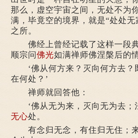
那么，虚空宇宙之间，无处不为
满，毕竟空的境界，就是“处处无
之所。
佛经上曾经记载了这样一段典
顺宗问
佛光
如满禅师佛涅槃后的
‘佛从何方来？灭向何方去？
在何处？’
禅师就回答他：
‘佛从无为来，灭向无为去；
无心
处。
有念归无念，有住归无住；来