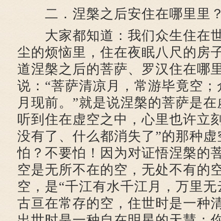
二．涅槃之后安住在哪里里
大家都知道：我们众生住在世
尘的烦恼里，住在夜眠八尺的房
道涅槃之后的菩萨、罗汉住在哪
说：“菩萨清凉月，常游毕竟空；
月现前。”就是说涅槃的菩萨是在
听到住在虚空之中，心里也许立刻
没有了、什么都消失了”的那种虚
怕？不要怕！因为对证悟涅槃的
空是无所不在的空，无处不有的
空，是“千江有水千江月，万里无
古亘在常存的空，住世时是一种
出世时是一种自在明星的天慧；