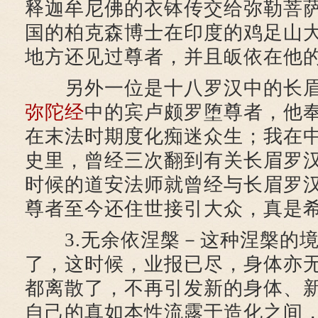
释迦牟尼佛的衣钵传交给弥勒菩
国的柏克森博士在印度的鸡足山
地方还见过尊者，并且皈依在他
另外一位是十八罗汉中的长眉
弥陀经
中的宾卢颇罗堕尊者，他
在末法时期度化痴迷众生；我在
史里，曾经三次翻到有关长眉罗
时候的道安法师就曾经与长眉罗
尊者至今还住世接引大众，真是
3.无余依涅槃－这种涅槃的境
了，这时候，业报已尽，身体亦
都离散了，不再引发新的身体、
自己的真如本性流露于造化之间