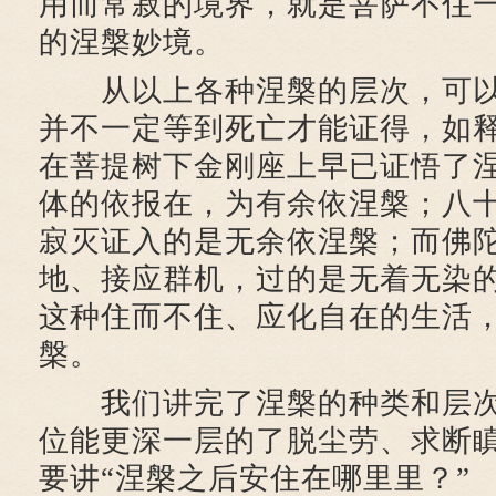
用而常寂的境界，就是菩萨不住
的涅槃妙境。
从以上各种涅槃的层次，可以
并不一定等到死亡才能证得，如
在菩提树下金刚座上早已证悟了
体的依报在，为有余依涅槃；八
寂灭证入的是无余依涅槃；而佛
地、接应群机，过的是无着无染
这种住而不住、应化自在的生活
槃。
我们讲完了涅槃的种类和层次
位能更深一层的了脱尘劳、求断
要讲“涅槃之后安住在哪里里？”