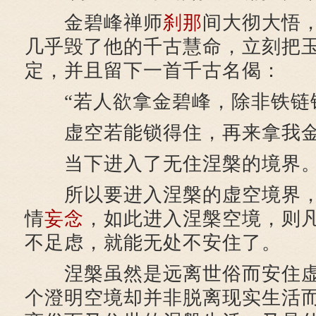
金碧峰禅师
刹那
间大彻大悟
几乎毁了他的千古慧命，立刻把
定，并且留下一首千古名偈：
“若人欲拿金碧峰，除非铁链
虚空若能锁得住，再来拿我金
当下进入了无住涅槃的境界
所以要进入涅槃的虚空境界，
情
妄念
，如此进入涅槃空境，则
不足虑，就能无处不安住了。
涅槃虽然是远离世俗而安住虚
个澄明空境却并非脱离现实生活