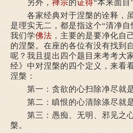
另外，
禅宗
的
证得
“本来面目
各家经典对于涅槃的诠释，虽
是理实无二，都是指这个“清净自
我们学
佛法
，主要的是要净化自
的涅槃。在座的各位有没有找到
呢？我且提出四个题目来考考大
经》中对涅槃的四个定义，来看
涅槃：
第一：贪欲的心扫除净尽就是
第二：瞋恨的心清除涤尽就是
第三：愚痴、无明、邪见之心
槃。