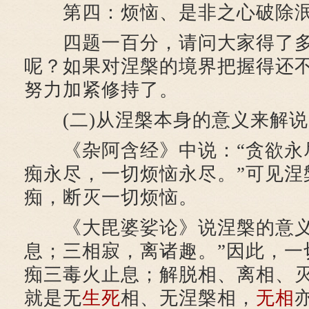
第四：烦恼、是非之心破除泯
四题一百分，请问大家得了多
呢？如果对涅槃的境界把握得还
努力加紧修持了。
(二)从涅槃本身的意义来解说
《杂阿含经》中说：“贪欲永
痴永尽，一切烦恼永尽。”可见涅
痴，断灭一切烦恼。
《大毘婆娑论》说涅槃的意义
息；三相寂，离诸趣。”因此，一
痴三毒火止息；解脱相、离相、
就是无
生死
相、无涅槃相，
无相