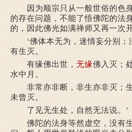
因为顺宗只从一般世俗的色身
的存在问题，不能了悟佛陀的法
的，因此佛光如满禅师又再一次
‘佛体本无为，迷情妄分别；
有生灭。
有缘佛出世，
无缘
佛入灭；
水中月。
非常亦非断，非生亦非灭；生
未曾灭。
了见无生处，自然无法说。’
佛陀的法身等然虚空，没有生