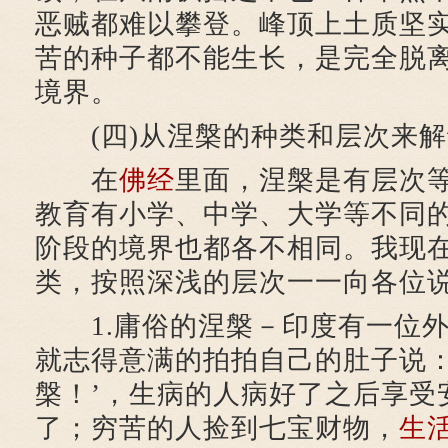
恶贼都难以攀登。峰顶上土质坚
苦的种子都不能生长，是完全脱
境界。
(四)从涅槃的种类和层次来解
在
佛经
里面，涅槃是有层次
教育有小学、中学、大学等不同
阶段的境界也都各不相同。我现
类，按照深浅的层次一一向各位
1.庸俗的涅槃－印度有一位外
就志得意满的拍拍自己的肚子说：
槃！’，生病的人病好了之后享受
了；穷苦的人捡到七宝财物，
生