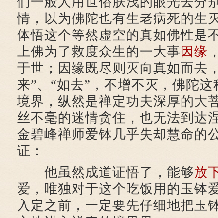
们一般人用世俗肤浅的眼光去分
情，以为佛陀也有生老病死的生
体悟这个等然虚空的真如佛性是
上佛为了救度众生的一大事
因缘
于世；因缘既尽则灭向真如而去，
来”、“如去”，不增不灭，佛陀
境界，纵然是禅定功夫深厚的大
丝不毫的迷情贪住，也无法到达
金碧峰禅师爱钵几乎失却慧命的
证：
他虽然成道证悟了，能够
放
爱，唯独对于这个吃饭用的玉钵
入定之前，一定要先仔细地把玉