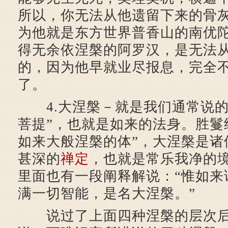
所以，你无法从他遗留下来的骨
为他就是东方世界普香山的南优
得无余依涅槃的阿罗汉，是无法
的，因为他早就业尽报息，完全
了。
4.大涅槃－就是我们通常说的
菩提”，也就是如来的法身。胜鬘
如来大般涅槃的体”，大涅槃是诸
甚深的
禅定
，也就是常乐我净的
里面也有一段阐释解说：“惟如来
满一切智能，是名大涅槃。”
说过了上面四种涅槃的层次后