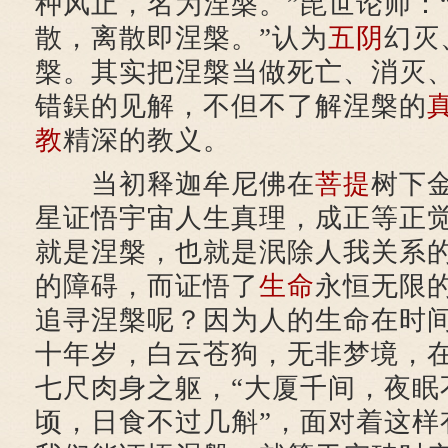
种风止，名为涅槃。”毘世论师：
散，离散即涅槃。”认为
五阴
幻灭
槃。其实把涅槃当做死亡、消灭
错鋘的见解，不但不了解涅槃的
教
精深的教义。
当初释迦牟尼佛在
菩提
树下
星证悟宇宙人生真理，成正等正
就是涅槃，也就是泯除人我关系
的障碍，而证悟了
生命
永恒无限
追寻涅槃呢？因为人的生命在时
十年岁，白云苍狗，无非梦境，
七尺肉身之躯，“大厦千间，夜眠
顷，日食不过几斛”，面对着这样