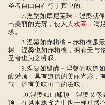
圣者自由自在行于其中的。
7.涅槃如摩尼宝珠－涅槃就像
出美丽的光辉，使人人
欢喜
，满
求。
8.涅槃如赤栴檀－赤栴檀是最
树，涅槃也如赤栴檀，拥有无与
圣者也为之赞叹。
9.涅槃如醍醐－涅槃的味道如
醐灌顶，具有道德的美丽光彩，
气，还有美味可口的滋味。
10.涅槃如山峰顶－涅槃又像
顶，在风雨飘摇之中也一样卓然