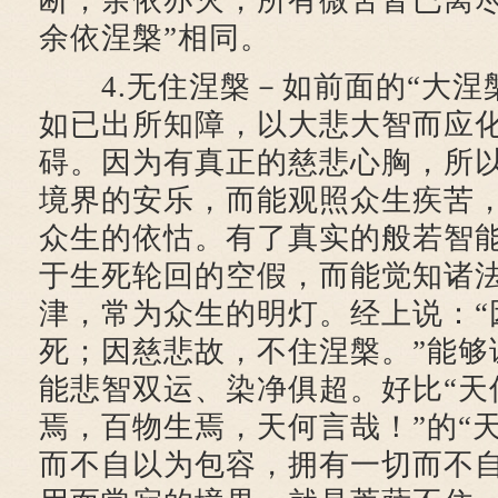
断，余依亦灭，所有微苦皆已离尽
余依涅槃”相同。
4.无住涅槃－如前面的“大涅
如已出所知障，以大悲大智而应
碍。因为有真正的慈悲心胸，所
境界的安乐，而能观照众生疾苦
众生的依怙。有了真实的般若智
于生死轮回的空假，而能觉知诸
津，常为众生的明灯。经上说：“
死；因慈悲故，不住涅槃。”能够
能悲智双运、染净俱超。好比“天
焉，百物生焉，天何言哉！”的“
而不自以为包容，拥有一切而不