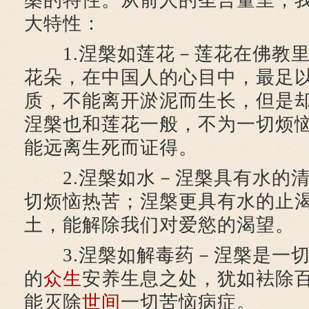
槃的特性。从前人的圣言量里，
大特性：
1.涅槃如莲花－莲花在佛教里
花朵，在中国人的心目中，最足
质，不能离开淤泥而生长，但是
涅槃也和莲花一般，不为一切烦
能远离生死而证得。
2.涅槃如水－涅槃具有水的清
切烦恼热苦；涅槃更具有水的止
土，能解除我们对爱慾的渴望。
3.涅槃如解毒药－涅槃是一切
的
众生
安养生息之处，犹如袪除
能灭除
世间
一切苦恼病症。