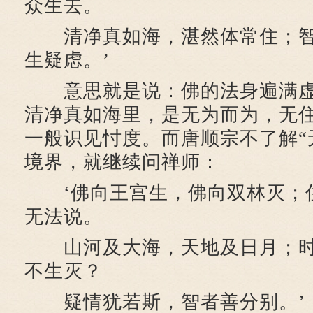
众生去。
清净真如海，湛然体常住；智
生疑虑。’
意思就是说：佛的法身遍满虚
清净真如海里，是无为而为，无
一般识见忖度。而唐顺宗不了解“
境界，就继续问禅师：
‘佛向王宫生，佛向双林灭；
无法说。
山河及大海，天地及日月；时
不生灭？
疑情犹若斯，智者善分别。’