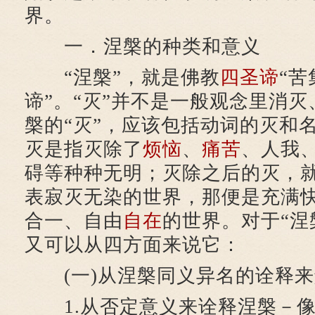
界。
一．涅槃的种类和意义
“涅槃”，就是佛教
四圣谛
“苦
谛”。“灭”并不是一般观念里消灭
槃的“灭”，应该包括动词的灭和
灭是指灭除了
烦恼
、
痛苦
、人我
碍等种种无明；灭除之后的灭，
表寂灭无染的世界，那便是充满
合一、自由
自在
的世界。对于“涅
又可以从四方面来说它：
(一)从涅槃同义异名的诠释来
1.从否定意义来诠释涅槃－像