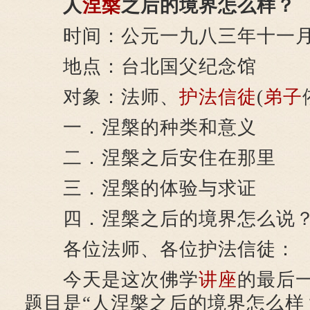
人
涅槃
之后的境界怎么样？
时间：公元一九八三年十一月
地点：台北国父纪念馆
对象：法师、
护法
信徒
(
弟子
一．涅槃的种类和意义
二．涅槃之后安住在那里
三．涅槃的体验与求证
四．涅槃之后的境界怎么说
各位法师、各位护法信徒：
今天是这次佛学
讲座
的最后
题目是“人涅槃之后的境界怎么样