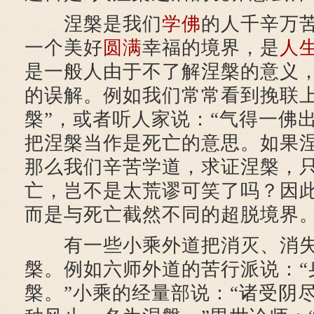
涅槃是我们
学佛
的人千辛万
一个美好
圆满
幸福的境界，是
人
是一般人由于不了解涅槃的意义
的误解。例如我们常常看到挽联上
槃”，或者听人家说：“气得一佛
把涅槃当作是死亡的意思。如果
那么我们辛苦学道，求证涅槃，
亡，岂不是太荒谬可笑了吗？因
而是与死亡截然不同的超脱境界
有一些小乘外道把消灭、消失
槃。例如六师外道的苦行派说：“
槃。”小乘的经量部说：“诸受阴