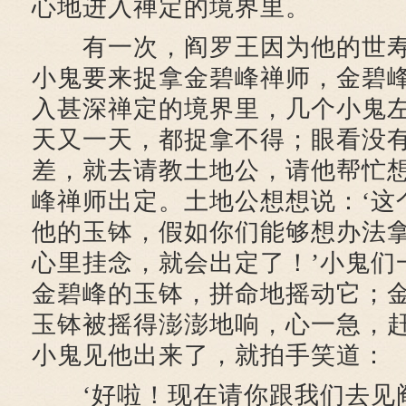
心地进入禅定的境界里。
有一次，阎罗王因为他的世寿
小鬼要来捉拿金碧峰禅师，金碧
入甚深禅定的境界里，几个小鬼
天又一天，都捉拿不得；眼看没
差，就去请教土地公，请他帮忙
峰禅师出定。土地公想想说：‘这
他的玉钵，假如你们能够想办法
心里挂念，就会出定了！’小鬼们
金碧峰的玉钵，拼命地摇动它；
玉钵被摇得澎澎地响，心一急，
小鬼见他出来了，就拍手笑道：
‘好啦！现在请你跟我们去见阎