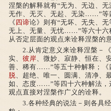
涅槃的解释就有“无为、无边、无
无作、无灭、无起、无染……”等
《
四谛
论》则有“无坏、无失、无
无上、无量、无忧……”等六十六
从否定层面的观点来诠释涅槃的
2.从肯定意义来诠释涅槃－《
实、
彼岸
、微妙、寂静、恒在、
善、稀有……”等五十种解释；《
脱
、超绝、唯一、圆满、清净、
如、态度……”等四十六种解法，
观点直接对涅槃作广义的诠释。
3.各种经典的说法－则各具经