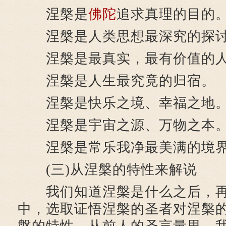
涅槃是
佛陀
追求真理的目的
涅槃是人类思想最深究的探
涅槃是最真实，最有价值的人
涅槃是人生最究竟的归宿。
涅槃是快乐之境、幸福之地
涅槃是宇宙之源、万物之本
涅槃是常乐我净最美满的境
(三)从涅槃的特性来解说
我们知道涅槃是什么之后，再
中，选取证悟涅槃的圣者对涅槃