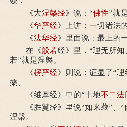
貌：
《大
涅槃经
》说：“
佛性
”就
《
华严经
》上讲：一切诸法
《
法华经
》里面说：最上的
在《
般若
经》里，“理无所知
若”就是涅槃。
《
楞严经
》则说：证显了“理
槃。
《维摩经》中的“十地
不二法
《胜鬘经》里说“如来藏”、“
涅槃。