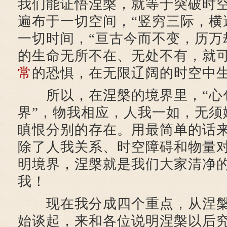
我们能证悟涅槃，就等于突破时
遍布于一切空间，“竖穷三际，横
一切时间，“亘古今而不变，历万
的生命无所不在、无处不有，就
常
的恐惧，在无限辽阔的时空中
所以，在涅槃的境界里，“心
界”，物我相应，人我一如，无须
瞋恨分别的存在。用最简单的话
除了人我关系、时空障碍和物量
明境界，涅槃就是我们大家清净
我！
现在我分成四个重点，从涅槃
始谈起，来和各位说明涅槃以后