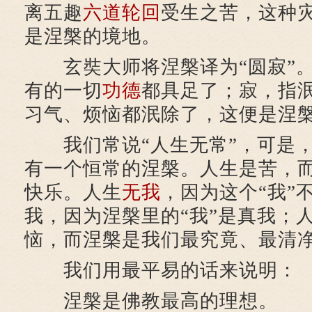
离五趣
六道
轮回
受生之苦，这种
是涅槃的境地。
玄奘大师将涅槃译为“圆寂”。
有的一切
功德
都具足了；寂，指
习气、烦恼都泯除了，这便是涅
我们常说“人生无常”，可是，
有一个恒常的涅槃。人生是苦，
快乐。人生
无我
，因为这个“我”
我，因为涅槃里的“我”是真我；
恼，而涅槃是我们最究竟、最清
我们用最平易的话来说明：
涅槃是佛教最高的理想。