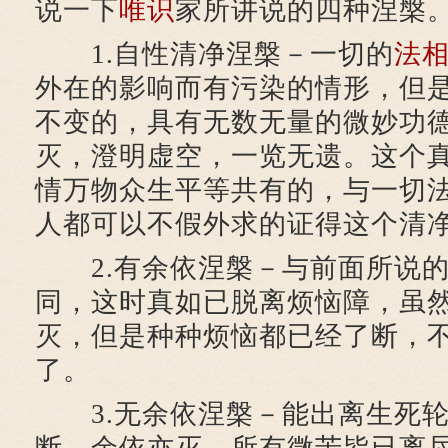
说一下
唯识
家所讲说的四种涅槃
1.自性清净涅槃－一切的
法
外在的影响而有污染的情形，但
不变的，具有无数无量的微妙功
灭，澄明虚空，一览无遗。这个
情万物众生平等共有的，与一切
人都可以不假外求的证得这个清
2.有余依涅槃－与前面所说的
同，这时真如已脱离烦恼障，虽
灭，但是种种烦恼都已经了断，
了。
3.无余依涅槃－能出离生死