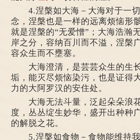
4.涅槃如大海－大海对于一切
念，涅槃也是一样的远离烦恼形
就是涅槃的“无爱憎”；大海浩瀚
岸之分，容纳百川而不溢，涅槃
容众生而不壅塞。
大海澄清，是芸芸众生的生长
垢，能灭尽烦恼染污，也是证得
力的大阿罗汉的安住处。
大海无法斗量，泛起朵朵浪花
度，丛丛绽生妙华，盛开出种种
的解脱之花。
5.涅槃如食物－食物能维持我