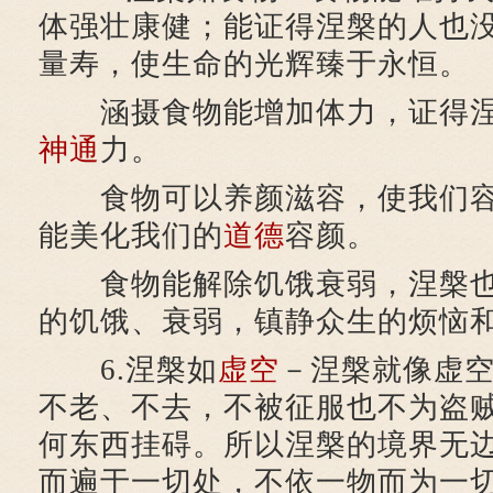
体强壮康健；能证得涅槃的人也
量寿，使生命的光辉臻于永恒。
涵摄食物能增加体力，证得涅
神通
力。
食物可以养颜滋容，使我们容
能美化我们的
道德
容颜。
食物能解除饥饿衰弱，涅槃也
的饥饿、衰弱，镇静众生的烦恼
6.涅槃如
虚空
－涅槃就像虚
不老、不去，不被征服也不为盗
何东西挂碍。所以涅槃的境界无
而遍于一切处，不依一物而为一