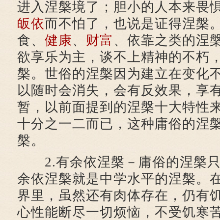
进入涅槃境了；胆小的人本来畏
皈依
而不怕了，也说是证得涅槃
食、
健康
、
财富
、依靠之类的涅
欲享乐为主，谈不上精神的不朽
槃。世俗的涅槃因为建立在变化
以随时会消失，会有反效果，享
暂，以前面提到的涅槃十大特性
十分之一二而已，这种庸俗的涅
槃。
2.有余依涅槃－庸俗的涅槃只
余依涅槃就是中学水平的涅槃。
界里，虽然还有肉体存在，仍有
心性能断尽一切烦恼，不受饥寒