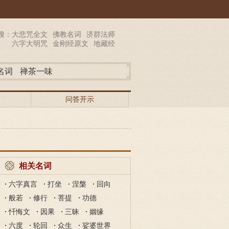
搜：
大悲咒全文
佛教名词
济群法师
六字大明咒
金刚经原文
地藏经
名词
禅茶一味
问答开示
相关名词
六字真言
打坐
涅槃
回向
般若
修行
菩提
功德
忏悔文
因果
三昧
姻缘
六度
轮回
众生
娑婆世界