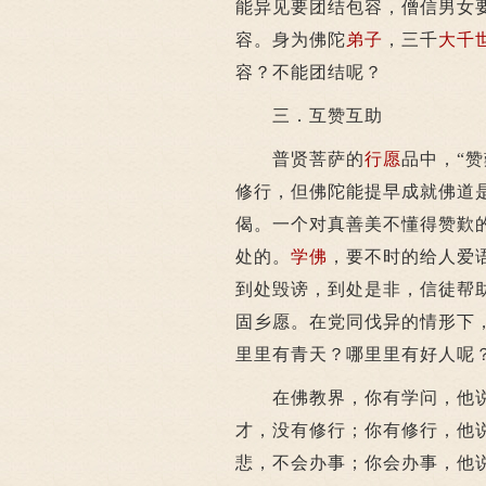
能异见要团结包容，僧信男女
容。身为佛陀
弟子
，三千
大千
容？不能团结呢？
三．互赞互助
普贤菩萨的
行愿
品中，“赞
修行，但佛陀能提早成就佛道
偈。一个对真善美不懂得赞歎
处的。
学佛
，要不时的给人爱
到处毁谤，到处是非，信徒帮
固乡愿。在党同伐异的情形下
里里有青天？哪里里有好人呢
在佛教界，你有学问，他说
才，没有修行；你有修行，他
悲，不会办事；你会办事，他