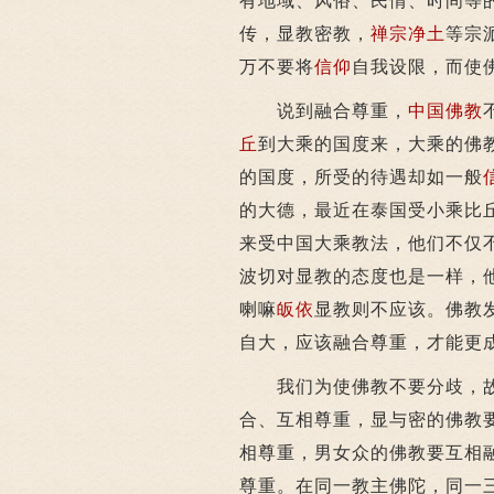
有地域、风俗、民情、时间等
传，显教密教，
禅宗
净土
等宗
万不要将
信仰
自我设限，而使
说到融合尊重，
中国佛教
丘
到大乘的国度来，大乘的佛
的国度，所受的待遇却如一般
的大德，最近在泰国受小乘比
来受中国大乘教法，他们不仅
波切对显教的态度也是一样，
喇嘛
皈依
显教则不应该。佛教
自大，应该融合尊重，才能更
我们为使佛教不要分歧，故
合、互相尊重，显与密的佛教
相尊重，男女众的佛教要互相
尊重。在同一教主佛陀，同一