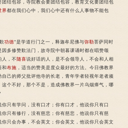
要团结包容，寺院教会要团结包容，教育文化要团结包
世界
都在我们心中，我们心中还有什么人事物不能包
歎
功德
”是学道行门之一，释迦牟尼佛与
弥勒
菩萨同时
是因多修赞歎法门，故寺院中朝暮课诵时都在唱赞颂
的人，不
随喜
说好话的人，是不会领导人，不会和人相
语和
布施
，适当的赞美是度众最好的方法。今日佛教界
助自己的师父批评他寺的长老，青年学者轻视年老者顽
，这个不好，那个不是，造成佛教界一片乌烟瘴气，哪
？
你只有学问，没有口才；你有口才，他说你只有口
说你只有修行，没有慈悲；你有慈悲，他说你只有慈
说你只会办事，不会英文；你会英文，他说你只会英文