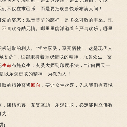
现在为人所垢病的，是太过冷淡，是太无表情，所以一
我们不仅在求己乐，而是要把欢喜快乐布满人间！
爱的姿态；观音菩萨的慈祥，是多么可敬的丰采。现
，不喜欢冷酷无情。哪里里能洋溢着庄严与欢乐，哪里
进取的利人。“牺牲享受，享受牺牲”，这是现代人
悦藏菩萨”，也都秉持着乐观进取的精神，服务众生。富
把
生命
布施众生；玄奘大师到印度求法，“宁向西天一
就是以乐观进取的精神，为教为人！
取的精神普皆
回向
，要让众生欢喜，先从我们有喜悦
，团结包容、互赞互助、乐观进取，必定能树立佛教
可为！
讲)