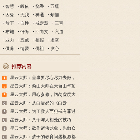
智慧
皈依
烧香
五蕴
因缘
无我
神通
烦恼
放下
自性
戒定慧
三宝
布施
忏悔
回向文
六道
业力
五戒
福报
虚空
供养
情爱
佛祖
发心
推荐内容
星云大师：善事要尽心尽力去做，
恶事则要毫不犹豫的断除
星云大师：憨山大师在天台山华顶
峰写下的诗偈解释
星云大师：用心参修，切勿虚度大
好时光，时间就是生命
星云大师：从白居易的《白云
泉》，学习出家人的无所求
星云大师：为了救人而犯戒有罪过
吗？这个故事告诉你
星云大师：八个与人相处的技巧
星云大师：欲作诸佛龙象，先做众
生马牛
星云大师：孩子的教育问题根源都