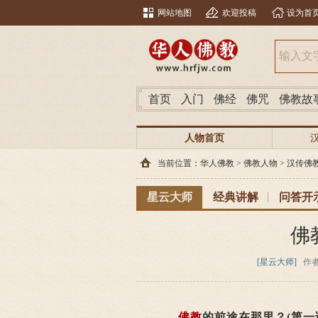
网站地图
欢迎投稿
设为首
首页
入门
佛经
佛咒
佛教故
人物首页
当前位置：
华人佛教
>
佛教人物
>
汉传佛
星云大师
经典讲解
问答开
佛
[星云大师]
作
佛教
的前途在那里？(第一