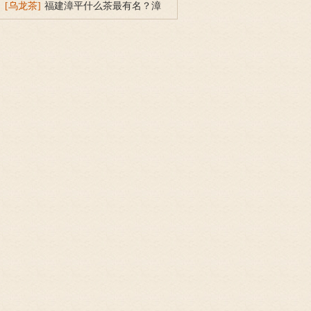
得一闲人的解释
[乌龙茶]
福建漳平什么茶最有名？漳
平水仙茶饼的产地与特点