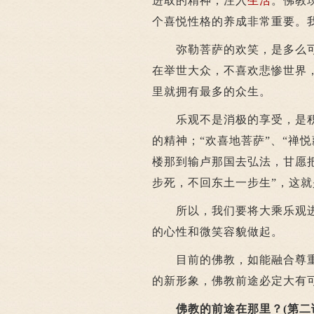
进取的精神，注入
生活
。佛教
个喜悦性格的养成非常重要。
弥勒菩萨的欢笑，是多么可
在举世大众，不喜欢悲惨世界
里就拥有最多的众生。
乐观不是消极的享受，是积极
的精神；“欢喜地菩萨”、“禅
楼那到输卢那国去弘法，甘愿
步死，不回东土一步生”，这
所以，我们要将大乘乐观进
的心性和微笑容貌做起。
目前的佛教，如能融合尊重
的新形象，佛教前途必定大有
佛教的前途在那里？(第二