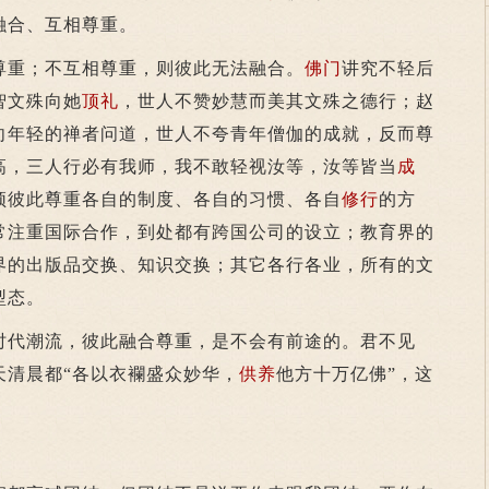
融合、互相尊重。
重；不互相尊重，则彼此无法融合。
佛门
讲究不轻后
智文殊向她
顶礼
，世人不赞妙慧而美其文殊之德行；赵
向年轻的禅者问道，世人不夸青年僧伽的成就，反而尊
高，三人行必有我师，我不敢轻视汝等，汝等皆当
成
须彼此尊重各自的制度、各自的习惯、各自
修行
的方
常注重国际合作，到处都有跨国公司的设立；教育界的
界的出版品交换、知识交换；其它各行各业，所有的文
型态。
代潮流，彼此融合尊重，是不会有前途的。君不见
天清晨都“各以衣襴盛众妙华，
供养
他方十万亿佛”，这