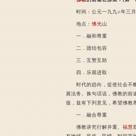
时间：公元一九九○年三月
地点：
佛光
山
一．融和尊重
二．团结包容
三．互赞互助
四．乐观进取
时代的趋向，促使社会不断
展法务。换句话说，佛教的前
值，兹有下列意见，希望佛教
一．融合尊重
佛教讲究行解并重、
福慧