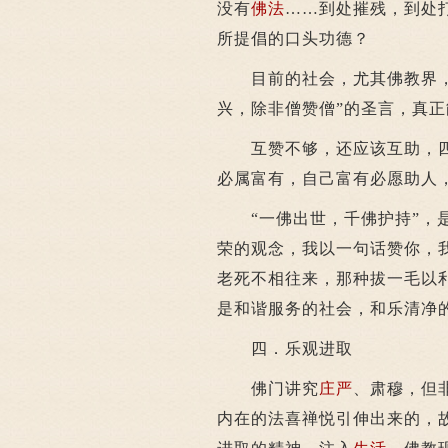
没有
佛法
……到处摧残，到处
所提倡的口头功德？
目前的社会，尤其佛教界，亟
兴，除非僧赞僧”的圣言，真
互赞不够，还应该互助，四
必属富有，自己富有必愿助人
“一佛出世，千佛护持”，是
荣的观念，我以一句话赞你，
老死不相往来，那种拔一毛以
是和谐服务的社会，和乐清净
四．乐观进取
佛门讲究
庄严
、肃穆，但
内在的法喜禅悦引伸出来的，