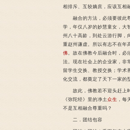
相排斥、互较嫡庶，应该互相
融合的方法，必须要彼此尊
学，年仅八岁的妙慧童女，大
州八十高龄，到处云游行脚，
重赵州谦虚。所以有志不在年
佛
。故在佛教今后融合时，必
法。现在社会上的企业家，非
留学生交换、教授交换；学术
化交流，都奠定了天下一家的
故此，佛教若不迎头赶上时
《弥陀经》里的净土
众生
，每
不是互相融合尊重吗？
二．团结包容