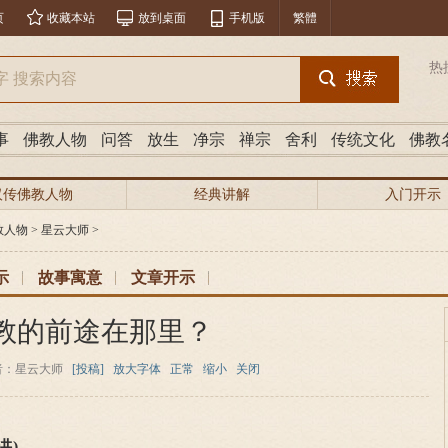
页
收藏本站
放到桌面
手机版
繁體
热
事
佛教人物
问答
放生
净宗
禅宗
舍利
传统文化
佛教
汉传佛教人物
经典讲解
入门开示
教人物
>
星云大师
>
示
故事寓意
文章开示
教的前途在那里？
者：星云大师
[投稿]
放大字体
正常
缩小
关闭
讲)