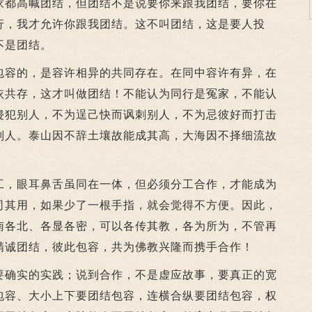
都高喊团结，但团结不是说要你来跟我团结，要你在
行，我才允许你跟我团结。这不叫团结，这是要人投
不是团结。
容的，是容许相异的共同存在。在同中容许有异，在
依共存，这才叫做团结！不能认为同行是冤家，不能认
侵犯别人，不为逞己快而讽刺别人，不为忌彼好而打击
别人。泰山因不辞土壤故能成其高，大海因不择细流故
，眼耳鼻舌虽同在一体，但必须分工合作，才能成为
司其用，如果少了一根手指，就会觉得不方便。因此，
南各北、各显各密，可以各传其教，各为所为，不管再
精诚团结，彼此包容，共为佛教兴隆而携手合作！
确实的实践；说到合作，不是虚应故事，要真正的宽
包容、大小上下要团结包容，连横合纵要团结包容，权