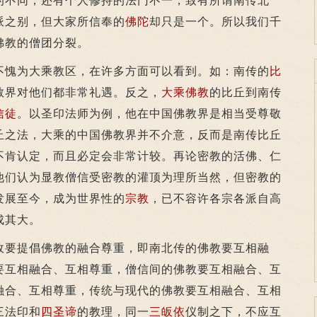
的不同，还有个人修持的法门不一，致有所谓南传北
派之别，但大家所信奉的
佛陀
却只是一个。所以我们千
佛教的僧团分裂。
不愧为大乘教区，在许多方面可以看到。如：南传的
比
教界对他们都非常礼遇。反之，
大乘佛教
的比丘到南传
信徒
。以圣印法师为例，他在中国佛教界是相当受尊敬
丘之法，大乘的中国佛教界并不介意，反而是南传比丘
不肯认定，而且必定会非常计较。再论密教的活佛、仁
他们认为显教僧信受密教的灌顶为理所当然，但密教的
发展至今，成为世界性的
宗教
，已不容许各宗各派自高
成其大。
要提倡佛教的融合尊重，即南北传的佛教要互相融
要互相融合、互相尊重，僧信间的佛教要互相融合、互
融合、互相尊重，传统与现代的佛教要互相融合、互相
三法印和
四圣谛
的教理，同一
三皈依
仪制之下，不应互