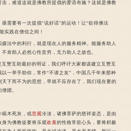
打击，难道这就是佛教所提倡的爱语布施？这就是佛教
需要有一次提倡“说好话”的运动！让“欲得佛法
正能实践在僧信之间！
摄法中的利行，就是现在人的服务精神。能服务助人
，不肯助人必然心性贫穷，无力助人之故也。
互赞互助最好的明证，我们呼吁大家都该建立互赞互
我以一举手助你，常作“不请之友”，中国几千年来那种
利天下而不为的思想，早就不应存在了，我们现在要的
的僧团。
非槁木死灰，或
悲观
冷淡，诸佛菩萨的慈祥姿态，是由
故身为佛教徒要将乐观
欢喜
的性格常驻心头，要将积极