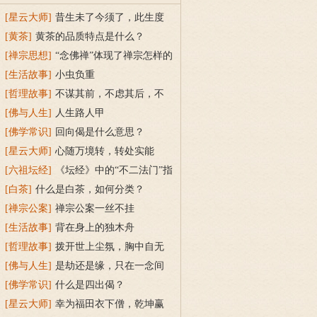
[星云大师]
昔生未了今须了，此生度
取累生身的解释
[黄茶]
黄茶的品质特点是什么？
[禅宗思想]
“念佛禅”体现了禅宗怎样的
变化？
[生活故事]
小虫负重
[哲理故事]
不谋其前，不虑其后，不
恋当今
[佛与人生]
人生路人甲
[佛学常识]
回向偈是什么意思？
[星云大师]
心随万境转，转处实能
幽；随流认得性，无喜复无忧的解释
[六祖坛经]
《坛经》中的“不二法门”指
什么？
[白茶]
什么是白茶，如何分类？
[禅宗公案]
禅宗公案一丝不挂
[生活故事]
背在身上的独木舟
[哲理故事]
拨开世上尘氛，胸中自无
火炎冰竞
[佛与人生]
是劫还是缘，只在一念间
[佛学常识]
什么是四出偈？
[星云大师]
幸为福田衣下僧，乾坤赢