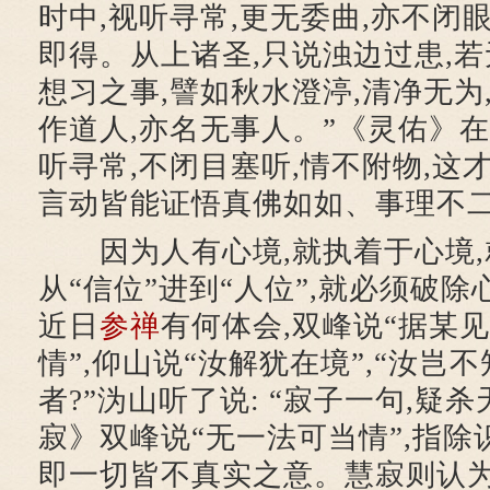
时中,视听寻常,更无委曲,亦不闭
即得。从上诸圣,只说浊边过患,
想习之事,譬如秋水澄渟,清净无为
作道人,亦名无事人。”《灵佑》在
听寻常,不闭目塞听,情不附物,这才
言动皆能证悟真佛如如、事理不
因为人有心境,就执着于心境,
从“信位”进到“人位”,就必须破
近日
参禅
有何体会,双峰说“据某
情”,仰山说“汝解犹在境”,“汝岂
者?”沩山听了说: “寂子一句,疑
寂》双峰说“无一法可当情”,指除
即一切皆不真实之意。慧寂则认为,