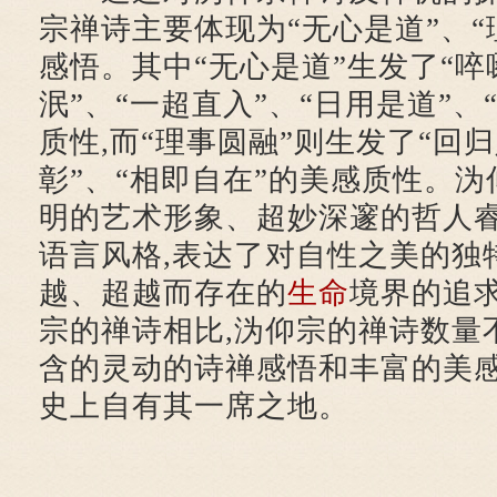
宗禅诗主要体现为“无心是道”、“
感悟。其中“无心是道”生发了“啐
泯”、“一超直入”、“日用是道”、
质性,而“理事圆融”则生发了“回归
彰”、“相即自在”的美感质性。
明的艺术形象、超妙深邃的哲人
语言风格,表达了对自性之美的独
越、超越而存在的
生命
境界的追
宗的禅诗相比,沩仰宗的禅诗数量
含的灵动的诗禅感悟和丰富的美感
史上自有其一席之地。