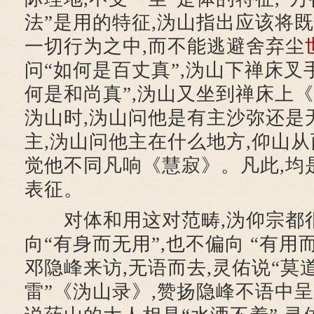
法”是用的特征,沩山指出应该将
一切行为之中,而不能逃避舍弃尘
问“如何是百丈真”,沩山下禅床叉
何是和尚真”,沩山又坐到禅床上
沩山时,沩山问他是有主沙弥还是
主,沩山问他主在什么地方,仰山从
觉他不同凡响《慧寂》。凡此,均
表征。
对体和用这对范畴,沩仰宗都
向“有身而无用”,也不偏向 “有用
邓隐峰来访,无语而去,灵佑说“莫
雷”《沩山录》,赞扬隐峰不语中