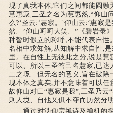
现了真我本体,它们之间都能圆融
慧惠寂,三圣之名为慧惠然,“仰山问
么?’圣云:‘惠寂。’仰山云:‘惠寂
然。’仰山呵呵大笑。”《碧岩录》
种暂时假立的称呼,不能代表自性
名相中求知解,从知解中求自性,是
里。在自性上无彼此之分,说是慧
可以。所以三圣答己名慧寂,已达
二之境。但无名的意义,旨在破除
现本体之真实,并不意味着可以任
故仰山对曰“惠寂是我”,三圣乃云“
则人境、自他又俱不夺而历然分
通过对沩仰宗禅诗及禅机的探