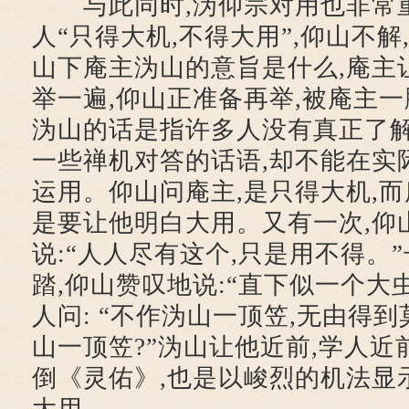
与此同时,沩仰宗对用也非常
人“只得大机,不得大用”,仰山不解
山下庵主沩山的意旨是什么,庵主
举一遍,仰山正准备再举,被庵主
沩山的话是指许多人没有真正了解
一些禅机对答的话语,却不能在实
运用。仰山问庵主,是只得大机,而
是要让他明白大用。又有一次,仰
说:“人人尽有这个,只是用不得。
踏,仰山赞叹地说:“直下似一个大
人问: “不作沩山一顶笠,无由得
山一顶笠?”沩山让他近前,学人近
倒《灵佑》,也是以峻烈的机法显