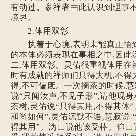
有动过。参禅者由此认识到理事不
境界。
2.体用双彰
执着于心境,表明未能真正悟到
的本体必须表现在事相之中,因此
二,体用双彰。灵佑很重视体用在
时有成就的禅师们只得大机,不得
得,不可偏废。一次摘茶的时候,慧
说“只闻汝声,不见子形”,请他现
茶树,灵佑说“只得其用,不得其体
和尚如何”,灵佑沉默不语,慧寂说:
得其用”。沩山说他该受棒。仰山