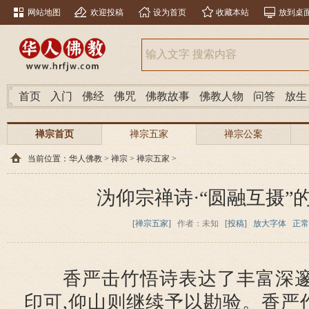
网站地图
欢迎投稿
设为首页
收藏本站
放到桌
首页
入门
佛经
佛咒
佛教故事
佛教人物
问答
放生
禅宗首页
禅宗五家
禅宗公案
当前位置：
华人佛教
>
禅宗
>
禅宗五家
>
沩仰宗禅诗·“圆融互摄”
[禅宗五家]
作者：未知
[投稿]
放大字体
正常
香严击竹悟诗表达了丰富深邃
印可,仰山则继续予以勘验。香严