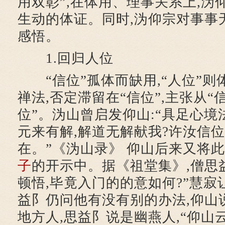
用双彰”,在体用、理事关系上,沩
生动的体证。同时,沩仰宗对事事
感悟。
1.回归人位
“信位”孤体而缺用,“人位”则
禅法,否定滞留在“信位”,主张从“
位”。沩山曾启发仰山:“具足心境
元来有解,解道无解献我?许汝信位
在。”《沩山录》 仰山后来又将
子
的开示中。据《祖堂集》,僧思益
顿悟,毕竟入门的的意如何?”慧
益阝仍问他有没有别的办法,仰山
地方人,思益阝说是幽燕人,“仰山云