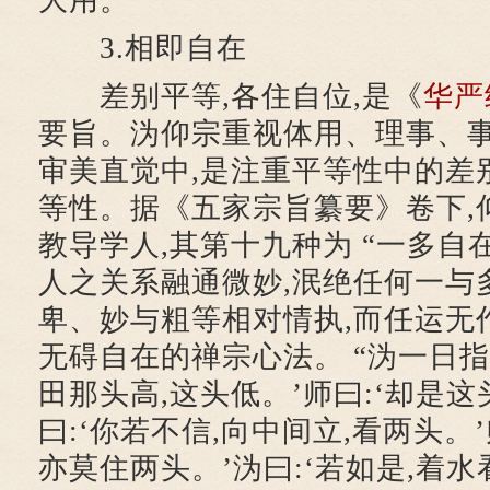
大用。
3.相即自在
差别平等,各住自位,是《
华严
要旨。沩仰宗重视体用、理事、
审美直觉中,是注重平等性中的差
等性。据《五家宗旨纂要》卷下,
教导学人,其第十九种为 “一多自
人之关系融通微妙,泯绝任何一与
卑、妙与粗等相对情执,而任运无作
无碍自在的禅宗心法。 “沩一日指
田那头高,这头低。’师曰:‘却是这
曰:‘你若不信,向中间立,看两头。’
亦莫住两头。’沩曰:‘若如是,着水