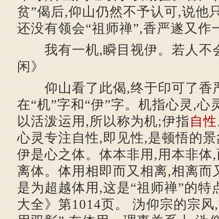
贫”偈后,仰山仍然不予认可,说他只
还没有领会“祖师禅”,香严遂又作
我有一机,瞬目视伊。若人不会
闲》
仰山看了此偈,终于印可了香
在“机”字和“伊”字。机指心灵,心
以活泼运用,所以称为机;伊指
自性
心灵专注自性,即见性,是顿悟的景
伊是心之体。体本非用,用本非体,
离体。体用相即而又相离,相离而又
是为超越体用,这是“祖师禅”的特
大全》第1014页。 沩仰宗的宗风