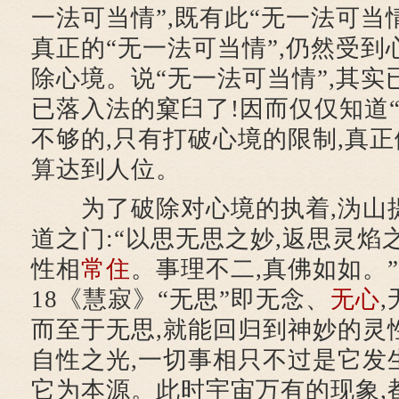
一法可当情”,既有此“无一法可当
真正的“无一法可当情”,仍然受到
除心境。说“无一法可当情”,其实
已落入法的窠臼了!因而仅仅知道
不够的,只有打破心境的限制,真正
算达到人位。
为了破除对心境的执着,沩山提
道之门:“以思无思之妙,返思灵焰
性相
常住
。事理不二,真佛如如。
18《慧寂》“无思”即无念、
无心
而至于无思,就能回归到神妙的灵
自性之光,一切事相只不过是它发
它为本源。此时宇宙万有的现象,