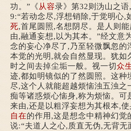
功。”《
从容
录》第32则沩山之语
9:“若动念尽,浮想销除,于觉明心,
死
,首尾圆照,名想阴尽。是人则能
由,融通妄想,以为其本。”经文意
念的妄心净尽了,乃至轻微飘忽的
本觉的光明,就会自然显现。犹如
时之间去掉尘垢一般。视一切
众
迹,都如明镜似的了然圆照。这种
尽,这个人就能超越烦恼浊五浊之
痴等诸惑烦心恼身,称为烦恼。可
来由,还是以粗浮妄想为其根本,
自在
的作用,这是想念中精神幻觉
说:“夫道人之心,质直无伪,无背