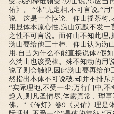
受,我的棒谁领受?沩山说,你应当
佑》。 “体”无定相,不可言说;“用
说。这是一个悖论。仰山摇茶树,
用显体本原心性,沩山沉默不发一
之性不可言说。而仰山不知此理,
沩山要给他三十棒。仰山认为沩
用,自己为什么不能直接说体?假如
么沩山也该受棒。殊不知动的用说
说了则会触犯,因此沩山要再给他
然指出本体不可说破,却并不排斥用
“实际理地,不受一尘;万行门中,
趣入,则凡圣情尽,体露真常。理事
佛。”《传灯》卷9《灵佑》理是体
际理地,不受一尘”是体的特征,“万