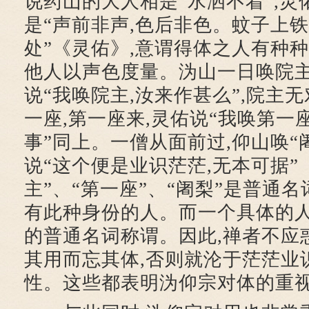
说药山的大人相是“水洒不着”,
是“声前非声,色后非色。蚊子上铁
处”《灵佑》,意谓得体之人有种种
他人以声色度量。沩山一日唤院主
说“我唤院主,汝来作甚么”,院主
一座,第一座来,灵佑说“我唤第一
事”同上。一僧从面前过,仰山唤“阇
说“这个便是业识茫茫,无本可据”
主”、“第一座”、“阇梨”是普通
有此种身份的人。而一个具体的人
的普通名词称谓。因此,禅者不应
其用而忘其体,否则就沦于茫茫业
性。这些都表明沩仰宗对体的重