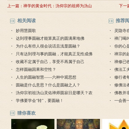
上一篇：
禅学的黄金时代：沩仰宗的祖师为沩山
下一
灵祐
相关阅读
推荐
妙用慧圆歌
灵隐寺
达到理事圆融才能算真正的圆满果地佛
绍
禅门喝
为什么有些人很会说话且浅显圆融？
你的心
只有达到理与事的圆融，才能真正见性成佛
禅宗的
收藏不定属于自己，享受不再属于自己
禅修已
怎样圆融因果和空性？
佛法工
人生的圆融智慧——六种中观思想
修行者
圆融是什么意思？什么是圆融之人？
修佛法
沩仰宗初祖沩山灵佑禅师圆寂日是哪天？农
佛教并
历正月初九
学佛要学会“转”，要圆融！
一会善
长久
猜你喜欢