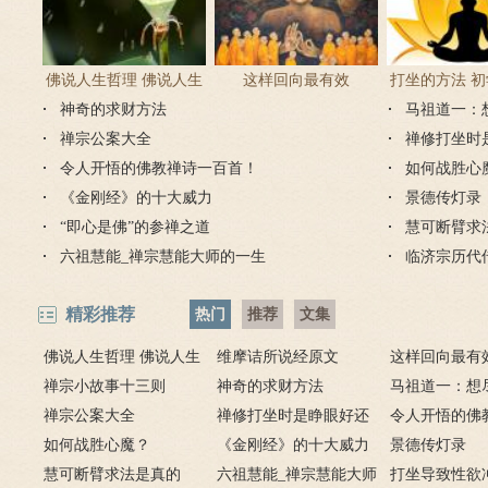
佛说人生哲理 佛说人生
这样回向最有效
打坐的方法 
神奇的求财方法
感悟的句子
马祖道一：
正确方
禅宗公案大全
禅修打坐时
令人开悟的佛教禅诗一百首！
如何战胜心
《金刚经》的十大威力
景德传灯录
“即心是佛”的参禅之道
慧可断臂求
六祖慧能_禅宗慧能大师的一生
临济宗历代
精彩推荐
热门
推荐
文集
佛说人生哲理 佛说人生
维摩诘所说经原文
这样回向最有
感悟的句子
禅宗小故事十三则
神奇的求财方法
马祖道一：想
禅宗公案大全
禅修打坐时是睁眼好还
弟子开悟
令人开悟的佛
如何战胜心魔？
是闭眼好？
《金刚经》的十大威力
百首！
景德传灯录
慧可断臂求法是真的
六祖慧能_禅宗慧能大师
打坐导致性欲