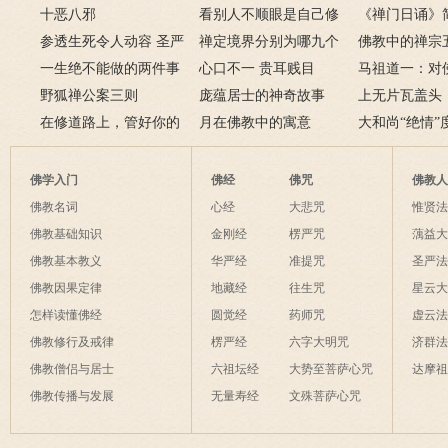
吗？二祖断臂求法的故
十恶八邪
的一生
看别人不顺眼是自己修
么办
《禅门日诵》
事
参透生死令人动容 圣严
养不够
禅定境界分别为哪九个
佛教中的禅宗
法师圆寂前曾拒绝换
一生绝不能做的两件事
层次呢？
心口不一 贵耳贱目
谁？禅宗五祖
马祖道一：对
肾
野狐禅公案三则
庞蕴居士的神奇故事
绍
也是菩萨境界
上无片瓦盖头
在修道路上，管好你的
月在佛教中的寓意
土立足
大和尚“绝情”
这些动物和这条虫子
佛学入门
佛经
佛咒
佛教
佛教名词
心经
大悲咒
惟贤
佛教基础知识
金刚经
楞严咒
蕅益
佛教基本教义
华严经
准提咒
圣严
佛教因果定律
地藏经
往生咒
星云
怎样读懂佛经
圆觉经
药师咒
虚云
佛教修行及戒律
楞严经
六字大明咒
济群
佛教僧侣与居士
六祖坛经
大势至菩萨心咒
达摩
佛教传播与发展
无量寿经
文殊菩萨心咒