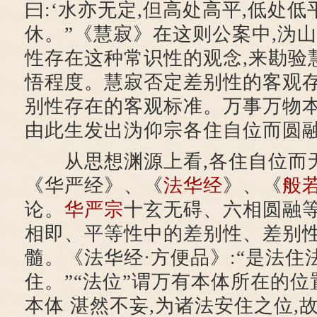
曰:‘水亦无定,但高处高平,低处低
休。”《慧寂》在这则公案中,沩
性存在这种常识性的观念,来勘验
悟程度。慧寂否定差别性的客观存
别性存在的客观标准。万事万物本
由此生发出沩仰宗各住自位而圆
从思想渊源上看,各住自位而
《华严经》、《
法华经
》、《
般
论。
华严宗
十玄无碍、六相圆融等
相即、平等性中的差别性、差别
髓。《法华经·方便品》:“是法住
住。”“法位”谓万有本体所在的位
本体 湛然不妄,为诸法安住之位,