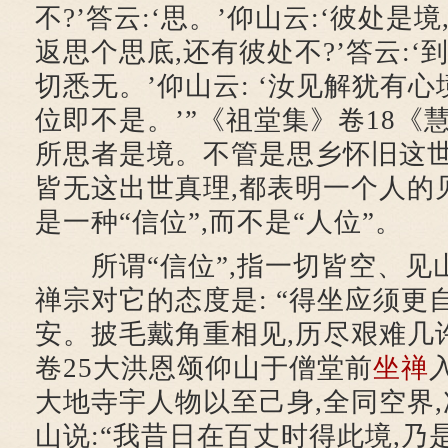
不?’答云:‘思。’仰山云:‘彼处是
返思个思底,还有彼处不?’答云:‘
切悉无。’仰山云: ‘汝见解犹有心
位即不是。’”《祖堂集》卷18《慧
所思者是境。不管是思乡怀旧这世
皆无这出世真理,都表明一个人的
是一种“信位”,而不是“人位”。
所谓“信位”,指一切皆空、见山
禅宗对它的态度是: “得坐应须更自
安。披毛戴角重相见,历尽艰难几许
卷25大洪恩颂仰山于僧堂前
坐禅
大地寺宇人物以至己身,全同空界,
山说:“我昔日在百丈时得此境,乃