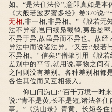
如。“是法住法位”,意即真如是
《大般若波罗蜜多经》卷370说:
无相
,非一相,非异相。”《般若无知
法不异者,岂曰续凫截鹤,夷岳盈壑
不异于异,故虽异而不异也。故经云
异法中而说诸法异。’又云:‘般若
不异相。’ 信矣!”僧肇引用《般
差别中的平等,就用说,事物之间有
之间则没有差别。各种差别相都是
各住其位而又互相摄入。
仰山问沩山:“百千万境一时来
说:“青不是黄,长不是短,诸法各住
事。”《沩山录》青黄、长短各住