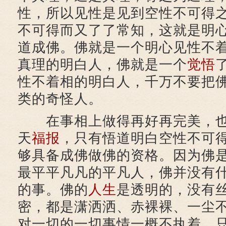
性，所以见性是见到空性不可得
不可得而又了了常知，这就是明
道成佛。佛就是一个明心见性不
真理的明白人，佛就是一个
觉悟
性不着相的明白人，千万不要把
类的奇怪人。
在事相上做得再好再完美，也
天
福报
，只有悟道明白空性不可
够具备成佛做佛的资格。因为佛
最平平凡凡的平凡人，佛并没有
的事。佛的
人生
是透明的，没有
密，都是潇洒洒、赤裸裸、一尘
对一切的一切事情一概不执着，