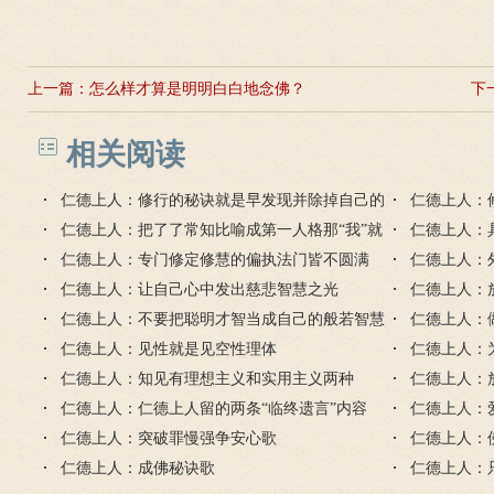
上一篇：
怎么样才算是明明白白地念佛？
下
相关阅读
仁德上人：修行的秘诀就是早发现并除掉自己的
仁德上人：
习气毛病
仁德上人：把了了常知比喻成第一人格那“我”就
的缺点错误
仁德上人：
是第二人格
仁德上人：专门修定修慧的偏执法门皆不圆满
戒定慧
仁德上人：
仁德上人：让自己心中发出慈悲智慧之光
仁德上人：
仁德上人：不要把聪明才智当成自己的般若智慧
仁德上人：
仁德上人：见性就是见空性理体
的智慧心
仁德上人：
仁德上人：知见有理想主义和实用主义两种
己的自由心
仁德上人：
仁德上人：仁德上人留的两条“临终遗言”内容
仁德上人：
仁德上人：突破罪慢强争安心歌
烦恼？
仁德上人：
仁德上人：成佛秘诀歌
仁德上人：