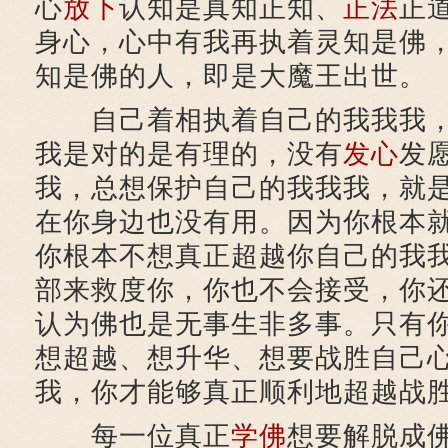
心
放下
认知是真知正知、
正法
正
身心，心中有我再执着灵知是佛
知是佛的人，即是大魔王出世。
自己着相执着自己的我我我，
我是对的是有理的，没有
发心
发
我，总想保护自己的我我我，就
在你身边也没有用。因为你根本
你根本不想真正超越你自己的我
部来救度你，你也不会接受，你
认为佛也是无事生非多事。只有
想超越、想升华、想要战胜自己
我，你才能够真正顺利地超越战
每一位真正
学佛
想要解脱成