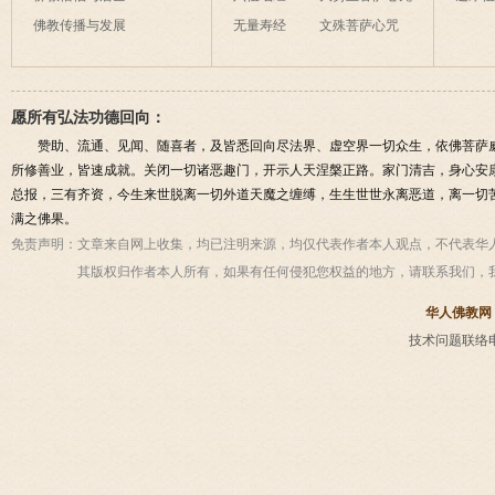
佛教传播与发展
无量寿经
文殊菩萨心咒
愿所有弘法功德回向：
赞助、流通、见闻、随喜者，及皆悉回向尽法界、虚空界一切众生，依佛菩萨
所修善业，皆速成就。关闭一切诸恶趣门，开示人天涅槃正路。家门清吉，身心安
总报，三有齐资，今生来世脱离一切外道天魔之缠缚，生生世世永离恶道，离一切
满之佛果。
免责声明：
文章来自网上收集，均已注明来源，均仅代表作者本人观点，不代表华
其版权归作者本人所有，如果有任何侵犯您权益的地方，请联系我们，
华人佛教网
技术问题联络