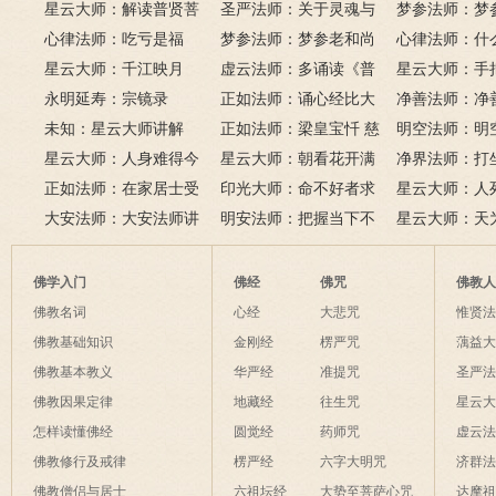
若无闲事挂心头，便是人
《心经》
星云大师：解读普贤菩
圣严法师：关于灵魂与
里可以读诵《
梦参法师：梦
间好时节。
萨十大愿王（附普贤行愿
心律法师：吃亏是福
鬼的终极真相
梦参法师：梦参老和尚
吗？
尚：金刚经
心律法师：什
品全文）
星云大师：千江映月
讲地藏本愿经
虚云法师：多诵读《普
有缘？
星云大师：手
永明延寿：宗镜录
门品》和《地藏经》
正如法师：诵心经比大
满田，低头便
净善法师：净
未知：星云大师讲解
悲咒功德大吗
正如法师：梁皇宝忏 慈
六根清净方为
看风水与算命
明空法师：明
星云大师：人身难得今
悲道场
星云大师：朝看花开满
来是向前。
运？
《心经》中的
净界法师：打
已得，佛法难闻今已闻；
正如法师：在家居士受
树红，暮看花落树还空；
印光大师：命不好者求
该怎么念佛？
星云大师：人
此身不向今生度，更向何
五戒可以搭缦衣吗？
大安法师：大安法师讲
若将花比人间事，花与人
美好姻缘，有个简单方
明安法师：把握当下不
是怎样的？
星云大师：天
生度此身？
解
间事一同。
法
后悔
为毡，日月星
夜间不敢长伸
佛学入门
佛经
佛咒
佛教
破海底天。
佛教名词
心经
大悲咒
惟贤
佛教基础知识
金刚经
楞严咒
蕅益
佛教基本教义
华严经
准提咒
圣严
佛教因果定律
地藏经
往生咒
星云
怎样读懂佛经
圆觉经
药师咒
虚云
佛教修行及戒律
楞严经
六字大明咒
济群
佛教僧侣与居士
六祖坛经
大势至菩萨心咒
达摩