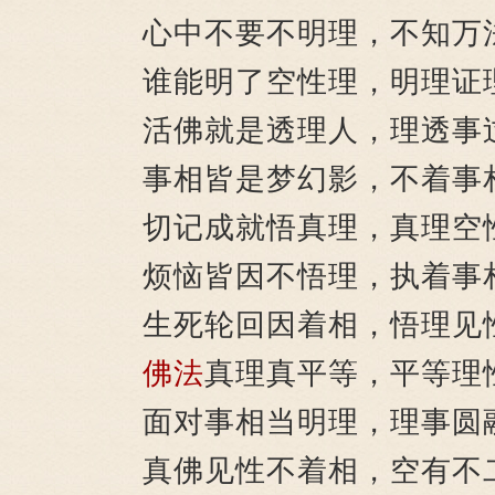
心中不要不明理，不知万
谁能明了空性理，明理证
活佛就是透理人，理透事
事相皆是梦幻影，不着事
切记成就悟真理，真理空
烦恼皆因不悟理，执着事
生死轮回因着相，悟理见
佛法
真理真平等，平等理
面对事相当明理，理事圆
真佛见性不着相，空有不