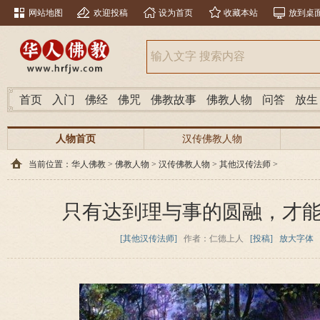
网站地图
欢迎投稿
设为首页
收藏本站
放到桌
首页
入门
佛经
佛咒
佛教故事
佛教人物
问答
放生
人物首页
汉传佛教人物
当前位置：
华人佛教
>
佛教人物
>
汉传佛教人物
>
其他汉传法师
>
只有达到理与事的圆融，才
[其他汉传法师]
作者：仁德上人
[投稿]
放大字体