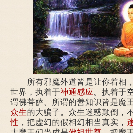
所有邪魔外道皆是让你着相，
世界，执着于
神通
感应
。执着于
谓佛菩萨、所谓的善知识皆是魔
众生
的大骗子。众生迷惑颠倒，
性
，把虚幻的假相幻相当真实，
大魔王们当成是
佛祖
世尊
，把魔