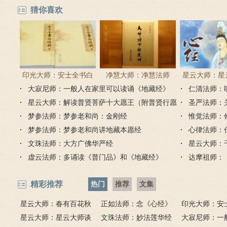
己
猜你喜欢
印光大师：安士全书白
净慧大师：净慧法师
星云大师：星
大寂尼师：一般人在家里可以读诵《地藏经》
话解
《楞严经》浅译
仁清法师：
《心经
吗？
星云大师：解读普贤菩萨十大愿王（附普贤行愿
圣严法师：
品全文）
梦参法师：梦参老和尚：金刚经
惟觉法师：
梦参法师：梦参老和尚讲地藏本愿经
心律法师：
文珠法师：大方广佛华严经
星云大师：
虚云法师：多诵读《普门品》和《地藏经》
达摩祖师：
精彩推荐
热门
推荐
文集
星云大师：春有百花秋
正如法师：念《心经》
印光大师：安
有月，夏有凉风冬有雪；
星云大师：星云大师谈
比《大悲咒》更好吗？
文珠法师：妙法莲华经
话解
大寂尼师：一