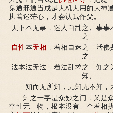
鬼通邪通当成是大机大用的大神
执着迷茫心，才会认贼作父。
天下本无事，迷人自乱之。事事
之。
自性
本
无相
，着相自迷之。活佛
之。
法本法无法，着法乱求之。知之
知。
知而无所知，无知无不知，
知之一字是众妙之门，又是众
空性无一物，根本没有一个着相