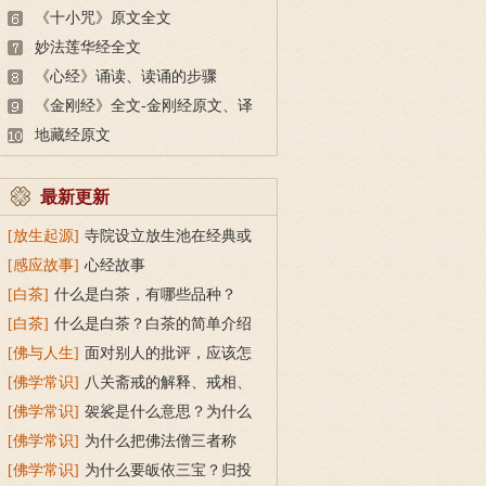
《十小咒》原文全文
妙法莲华经全文
《心经》诵读、读诵的步骤
《金刚经》全文-金刚经原文、译
文及释意
地藏经原文
最新更新
[放生起源]
寺院设立放生池在经典或
传统上有什么根据？
[感应故事]
心经故事
[白茶]
什么是白茶，有哪些品种？
[白茶]
什么是白茶？白茶的简单介绍
[佛与人生]
面对别人的批评，应该怎
么做？
[佛学常识]
八关斋戒的解释、戒相、
功德利益
[佛学常识]
袈裟是什么意思？为什么
叫福田衣？
[佛学常识]
为什么把佛法僧三者称
为“宝”？
[佛学常识]
为什么要皈依三宝？归投