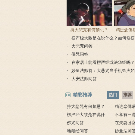
持大悲咒有何禁忌？
精进念佛
楞严经大致是在说什么？如何修楞
为何会出
大悲咒问答
佛咒问答
在家居士能看楞严经或法华经吗？
经吗？
妙量法师答：大悲咒当手机铃声如
大安法师问答
精彩推荐
热门
推荐
持大悲咒有何禁忌？
精进念佛
楞严经大致是在说什
为何会出现
不孝有三
么？如何修楞严法门？
佛咒问答
孝有三的含
在夫妻卧
地藏经问答
佛，有罪吗
妙量法师