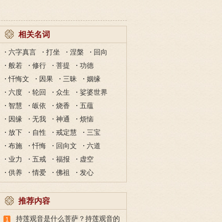
相关名词
六字真言
打坐
涅槃
回向
般若
修行
菩提
功德
忏悔文
因果
三昧
姻缘
六度
轮回
众生
娑婆世界
智慧
皈依
烧香
五蕴
因缘
无我
神通
烦恼
放下
自性
戒定慧
三宝
布施
忏悔
回向文
六道
业力
五戒
福报
虚空
供养
情爱
佛祖
发心
推荐内容
持莲观音是什么菩萨？持莲观音的