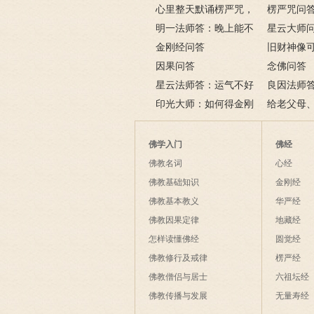
心里整天默诵楞严咒，
手机铃声如
楞严咒问
方式对不对？
明一法师答：晚上能不
星云大师
能上香？为什么拜佛会
金刚经问答
旧财神像
哭？这是流泪佛？
因果问答
吗？该怎么
念佛问答
星云法师答：运气不好
良因法师
时如何转运？
印光大师：如何得金刚
经》将近一
给老父母
经的真实利益？
藏经》可以
《金刚经》
往生咒可以
佛学入门
佛经
佛教名词
心经
佛教基础知识
金刚经
佛教基本教义
华严经
佛教因果定律
地藏经
怎样读懂佛经
圆觉经
佛教修行及戒律
楞严经
佛教僧侣与居士
六祖坛经
佛教传播与发展
无量寿经