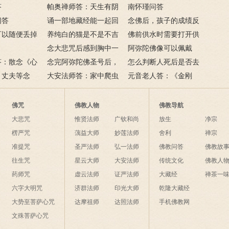
法吗？
答
帕奥禅师答：天生有阴
经吗？
南怀瑾问答
问答
阳眼的人是否前生曾修行
诵一部地藏经能一起回
念佛后，孩子的成绩反
可以随便丢掉
禅法？
向给在世去世的亲人
养纯白的猫是不是不吉
而下降，是怎么回事？
佛前供水时需要打开供
处理？
吗？
祥？
念大悲咒后感到胸中一
水杯的盖子吗？
阿弥陀佛像可以佩戴
答：散念《心
朵莲花盛开，这种感应好
念完阿弥陀佛圣号后，
吗？有什么禁忌和需要注
怎么判断人死后是否去
年，改念《地
、丈夫等念
吗？
是否需要回向？
大安法师答：家中爬虫
意的吗？
了西方？去极乐世界有何
元音老人答：《金刚
吗？
、《心经》、
成灾怎么办？
标准？
经》说：‘无人相，无我
吗？
相’。谁说谁闻？
佛咒
佛教人物
佛教导航
大悲咒
惟贤法师
广钦和尚
放生
净宗
楞严咒
蕅益大师
妙莲法师
舍利
禅宗
准提咒
圣严法师
弘一法师
佛教问答
佛教故
往生咒
星云大师
大安法师
传统文化
佛教人
药师咒
虚云法师
证严法师
大藏经
禅茶一
六字大明咒
济群法师
印光大师
乾隆大藏经
大势至菩萨心咒
达摩祖师
达照法师
手机佛教网
文殊菩萨心咒