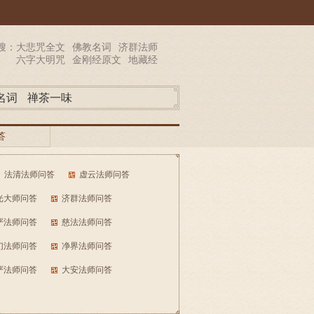
搜：
大悲咒全文
佛教名词
济群法师
六字大明咒
金刚经原文
地藏经
名词
禅茶一味
答
法清法师问答
虚云法师问答
光大师问答
济群法师问答
严法师问答
慈法法师问答
幻法师问答
净界法师问答
严法师问答
大安法师问答