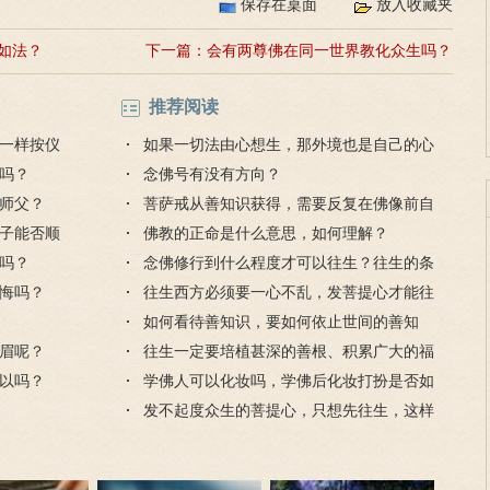
保存在桌面
放入收藏夹
如法？
下一篇：
会有两尊佛在同一世界教化众生吗？
推荐阅读
一样按仪
如果一切法由心想生，那外境也是自己的心
吗？
想出的吗？
念佛号有没有方向？
师父？
菩萨戒从善知识获得，需要反复在佛像前自
子能否顺
受吗？为什么？
佛教的正命是什么意思，如何理解？
吗？
念佛修行到什么程度才可以往生？往生的条
悔吗？
件是什么？
往生西方必须要一心不乱，发菩提心才能往
生吗？
如何看待善知识，要如何依止世间的善知
眉呢？
识？
往生一定要培植甚深的善根、积累广大的福
以吗？
德吗？
学佛人可以化妆吗，学佛后化妆打扮是否如
法？
发不起度众生的菩提心，只想先往生，这样
能往生吗？