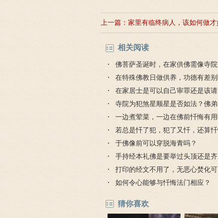
上一篇：
家里有临终病人，该如何做才
相关阅读
佛菩萨圣诞时，在家供佛需像寺院
轨做吗？
在特殊佛教日做供养，功德有差别
在家居士是可以自己审罪还是该请
寺院为犯煞星顺星是否如法？佛弟
星？
一边煮荤菜，一边在佛前忏悔有用
若总是忏了犯，犯了又忏，还算忏
于佛像前可以穿脱海青吗？
手持经本礼佛是要举过头顶还是齐
打印的经文不用了，无恶心焚化可
如何令心能够与忏悔法门相应？
猜你喜欢