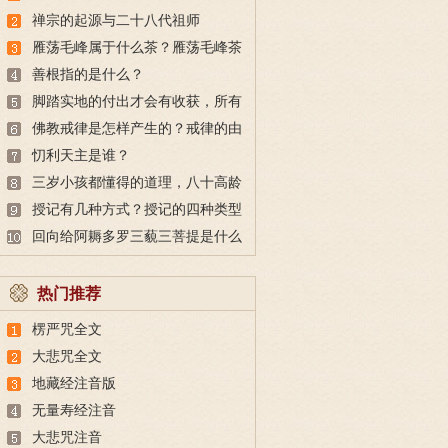
故事
禅宗的起源与二十八代祖师
雁荡毛峰属于什么茶？雁荡毛峰茶
的特点与由来
善根指的是什么？
脚踏实地的付出才会有收获，所有
的付出都不会白费
佛教戒律是怎样产生的？戒律的由
来
忉利天主是谁？
三岁小孩都懂得的道理，八十高龄
也未必做得到
授记有几种方式？授记的四种类型
回向给阿耨多罗三藐三菩提是什么
意思？
热门推荐
楞严咒全文
大悲咒全文
地藏经注音版
无量寿经注音
大悲咒注音