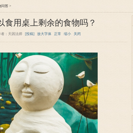
物问答
>
以食用桌上剩余的食物吗？
作者：天因法师
[投稿]
放大字体
正常
缩小
关闭