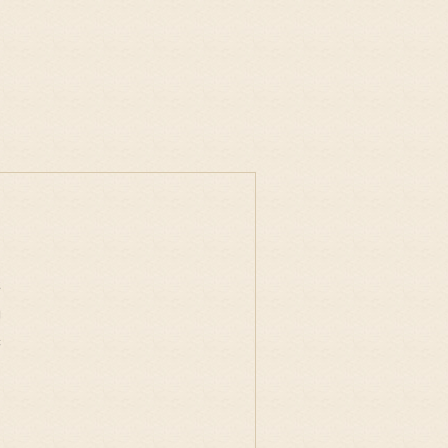
事
物
味