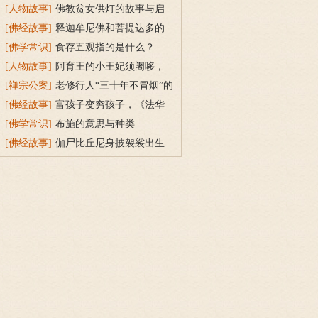
三宝令身心安稳
[人物故事]
佛教贫女供灯的故事与启
示
[佛经故事]
释迦牟尼佛和菩提达多的
双头鸟故事
[佛学常识]
食存五观指的是什么？
[人物故事]
阿育王的小王妃须阇哆，
持戒穿素服得宝珠
[禅宗公案]
老修行人“三十年不冒烟”的
故事
[佛经故事]
富孩子变穷孩子，《法华
经》穷子喻的故事
[佛学常识]
布施的意思与种类
[佛经故事]
伽尸比丘尼身披袈裟出生
的因缘故事