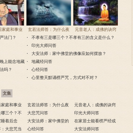
后家庭和事业
玄若法师答：为什么夜
元音老人：成佛的诀窍
严法门？
现很多逆缘？
里持大悲咒会害怕？
不孝有三是哪三个？不孝有三的含义是什么？
印光大师问答
大安法师：家中佛堂的佛像应如何摆放？
晚上能念地藏
地藏经问答
法吗？
心经问答
心里整天默诵楞严咒，方式对不对？
文集
后家庭和事业
玄若法师答：为什么夜
元音老人：成佛的诀窍
很多逆缘？
是哪三个？不
里持大悲咒会害怕？
大悲咒问答
印光大师问答
义是什么？
室睡着后念
大安法师：家中佛堂的
在家居士能看楞严经或
？
答：大悲咒当
佛像应如何摆放？
心经问答
法华经吗？晚上能念地藏
大安法师问答