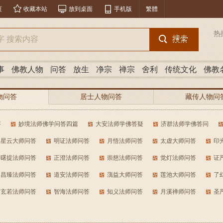
页
收藏本站
放到桌面
手机版
繁體
热
事
佛教人物
问答
放生
净宗
禅宗
舍利
传统文化
佛教
物问答
居士人物问答
藏传人物问
分类问答
答
妙境法师佛学问答四篇
大安法师学佛答疑
济群法师学佛答问
星云大师问答
明证法师问答
月悟法师问答
太虚大师问答
印
曙提法师问答
正澄法师问答
崇慈法师问答
觉灯法师问答
证
昌臻法师问答
道安法师问答
蕅益大师问答
莲池大师问答
了
玄若法师问答
智海法师问答
知义法师问答
月溪禅师问答
圣