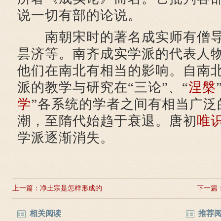
说一切有部的论说。
南朝宋时的著名成实师有僧导
昙济等。南齐成实学派的代表人
他们在南北有相当的影响。自南
派的教学与研究在“三论”、“
涅槃
学
”各系统的学者之间有相当广泛
潮，至隋代始趋于衰退。唐初
唯
学派逐渐消失。
上一篇：
净土宗是怎样形成的
下一篇
相关阅读
推荐