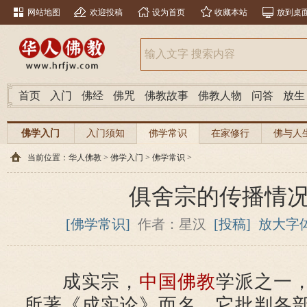
网站地图
欢迎投稿
设为首页
收藏本站
放到桌
首页
入门
佛经
佛咒
佛教故事
佛教人物
问答
放生
佛学入门
入门须知
佛学常识
在家修行
佛与人
当前位置：
华人佛教
>
佛学入门
>
佛学常识
>
俱舍宗的传播情
[佛学常识]
作者：星汉
[投稿]
放大字
成实宗，
中国佛教
学派之一
所著《成实论》而名。它批判各