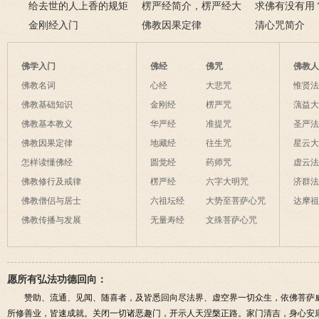
一些禁忌千万不要触
给去世的人上香的规矩
依证后的忌讳是什么？
楞严经简介，楞严经大
只有一次出家
求佛有没有用
碰！
金刚经入门
致在讲什么？
佛教因果定律
说佛菩萨可以
清心咒简介
佛学入门
佛经
佛咒
佛教
佛教名词
心经
大悲咒
惟贤
佛教基础知识
金刚经
楞严咒
蕅益
佛教基本教义
华严经
准提咒
圣严
佛教因果定律
地藏经
往生咒
星云
怎样读懂佛经
圆觉经
药师咒
虚云
佛教修行及戒律
楞严经
六字大明咒
济群
佛教僧侣与居士
六祖坛经
大势至菩萨心咒
达摩
佛教传播与发展
无量寿经
文殊菩萨心咒
愿所有弘法功德回向：
赞助、流通、见闻、随喜者，及皆悉回向尽法界、虚空界一切众生，依佛菩萨
所修善业，皆速成就。关闭一切诸恶趣门，开示人天涅槃正路。家门清吉，身心安