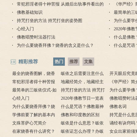
常犯邪淫者得十种苦报 从婚后出轨事件看出的
有何含义与讲究？
吗 皈依佛门后的注意事
《华严经》
么？
因果报应
佛教基础知识
项
最简单的三
持咒打坐的方法 持咒打坐的姿势图
为什么要学
心经入门
2020年佛
佛教唱赞时法器打法
什么是佛教
为什么要烧香拜佛？烧香的含义是什么？
什么是咒语
精彩推荐
热门
推荐
文集
最全的烧香图解，烧香
皈依之后需要注意什么
开天眼后究竟
有何含义与讲究？
常犯邪淫者得十种苦报
吗 皈依佛门后的注意事
地藏经简介，地藏经主
么？
《华严经》简
从婚后出轨事件看出的因
最简单的三皈依仪式-如
项
要讲什么？
持咒打坐的方法 持咒打
广佛华严经讲
为什么要学佛
果报应
何授三皈五戒居士仪轨
心经入门
坐的姿势图
2020年佛教节日一览表
用呢？
佛教唱赞时法
为什么要烧香拜佛？烧
什么是咒语？佛教最神
佛教名词
香的含义是什么？
学佛前要了解的基本内
奇的九个咒语
佛教和印度教的区别
持咒是什么意
容
文殊菩萨心咒简介
皈依是什么意思？皈依
持咒？
诵经有诀窍吗
在家烧香有什么讲究？
三宝又是什么意思？
皈依证怎么办理？办皈
十二条诀窍
女众出家前须