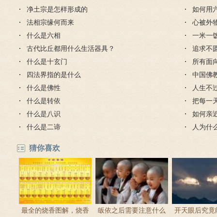
净土宗是怎样形成的
如何用
法相宗缘何而来
心被外
什么是六相
一米一
古代比丘都用什么生活器具？
追求不
什么是十玄门
所有面
四法界指的是什么
中国佛
什么是佛性
人生不
什么是转依
把每一
什么是八识
如何亲
什么是二谛
人为什
活明白
猜你喜欢
最全的烧香图解，烧香
皈依之后需要注意什么
开天眼后究竟