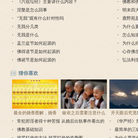
《六祖坛经》主要讲什么内容？
佛教和
涅槃是怎么回事
明末四
“无我”观有什么针对性吗
鹿野苑
无我分几类
为什么
无我是什么
怎么知
盂兰盆节如何起源的
为什么
佛得道节是如何起源的
心存佛
佛诞节是如何起源的
弘法利
猜你喜欢
最全的烧香图解，烧香
皈依之后需要注意什么
开天眼后究竟
常犯邪淫者得十种苦报 从婚后出轨事件看出的
有何含义与讲究？
吗 皈依佛门后的注意事
《华严经》
么？
因果报应
佛教基础知识
项
最简单的三
持咒打坐的方法 持咒打坐的姿势图
为什么要学