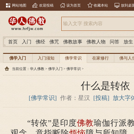
网站地图
欢迎投稿
设为首页
收藏本站
放到桌
首页
入门
佛经
佛咒
佛教故事
佛教人物
问答
放生
佛学入门
入门须知
佛学常识
在家修行
佛与人
当前位置：
华人佛教
>
佛学入门
>
佛学常识
>
什么是转依
[佛学常识]
作者：星汉
[投稿]
放大字
“转依”是印度
佛教
瑜伽行派
观念，意指断除
烦恼
障与所知障