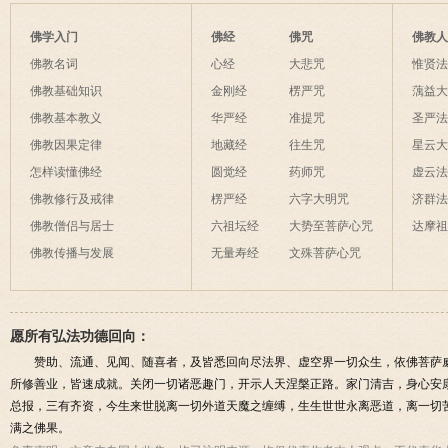
佛学入门
佛经
佛咒
佛教
佛教名词
心经
大悲咒
惟贤
佛教基础知识
金刚经
楞严咒
蕅益
佛教基本教义
华严经
准提咒
圣严
佛教因果定律
地藏经
往生咒
星云
怎样读懂佛经
圆觉经
药师咒
虚云
佛教修行及戒律
楞严经
六字大明咒
济群
佛教僧侣与居士
六祖坛经
大势至菩萨心咒
达摩
佛教传播与发展
无量寿经
文殊菩萨心咒
愿所有弘法功德回向：
赞助、流通、见闻、随喜者，及皆悉回向尽法界、虚空界一切众生，依佛菩萨
所修善业，皆速成就。关闭一切诸恶趣门，开示人天涅槃正路。家门清吉，身心安
总报，三有齐资，今生来世脱离一切外道天魔之缠缚，生生世世永离恶道，离一切
满之佛果。