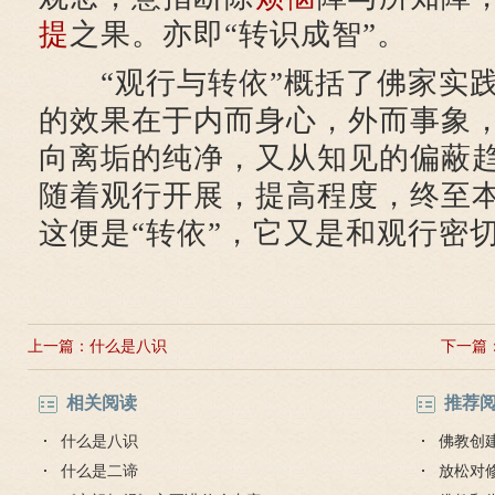
提
之果。亦即“转识成智”。
“观行与转依”概括了佛家实践
的效果在于内而身心，外而事象
向离垢的纯净，又从知见的偏蔽
随着观行开展，提高程度，终至
这便是“转依”，它又是和观行密
上一篇：
什么是八识
下一篇
相关阅读
推荐
什么是八识
佛教创
什么是二谛
放松对