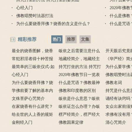
心经入门
2020年佛
佛教唱赞时法器打法
什么是佛教
为什么要烧香拜佛？烧香的含义是什么？
什么是咒语
精彩推荐
热门
推荐
文集
最全的烧香图解，烧香
皈依之后需要注意什么
开天眼后究竟
有何含义与讲究？
常犯邪淫者得十种苦报
吗 皈依佛门后的注意事
地藏经简介，地藏经主
么？
《华严经》简
从婚后出轨事件看出的因
最简单的三皈依仪式-如
项
要讲什么？
持咒打坐的方法 持咒打
广佛华严经讲
为什么要学佛
果报应
何授三皈五戒居士仪轨
心经入门
坐的姿势图
2020年佛教节日一览表
用呢？
佛教唱赞时法
为什么要烧香拜佛？烧
什么是咒语？佛教最神
佛教名词
香的含义是什么？
学佛前要了解的基本内
奇的九个咒语
佛教和印度教的区别
持咒是什么意
容
文殊菩萨心咒简介
皈依是什么意思？皈依
持咒？
诵经有诀窍吗
在家烧香有什么讲究？
三宝又是什么意思？
皈依证怎么办理？办皈
十二条诀窍
女众出家前须
一些禁忌千万不要触
给去世的人上香的规矩
依证后的忌讳是什么？
楞严经简介，楞严经大
只有一次出家
求佛有没有用
碰！
金刚经入门
致在讲什么？
佛教因果定律
说佛菩萨可以
清心咒简介