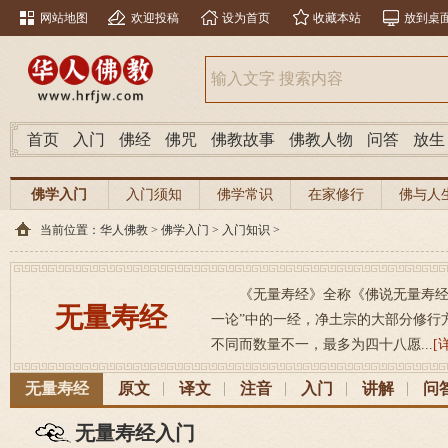
网站地图
欢迎投稿
设为首页
收藏本站
放到桌
首页
入门
佛经
佛咒
佛教故事
佛教人物
问答
放生
佛学入门
入门须知
佛学常识
在家修行
佛与人
当前位置：
华人佛教
>
佛学入门
>
入门知识
>
《无量寿经》全称《佛说无量寿经
无量寿经
一论”中的一经，净土宗的大部分修行
不同而数量不一，最多为四十八愿...
[
无量寿经
原文
译文
注音
入门
讲解
问
无量寿经入门