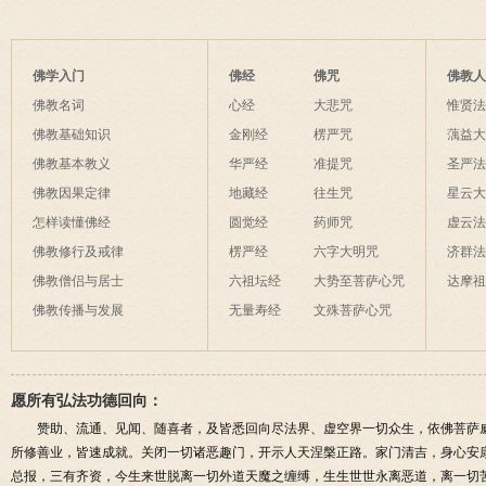
佛学入门
佛经
佛咒
佛教
佛教名词
心经
大悲咒
惟贤
佛教基础知识
金刚经
楞严咒
蕅益
佛教基本教义
华严经
准提咒
圣严
佛教因果定律
地藏经
往生咒
星云
怎样读懂佛经
圆觉经
药师咒
虚云
佛教修行及戒律
楞严经
六字大明咒
济群
佛教僧侣与居士
六祖坛经
大势至菩萨心咒
达摩
佛教传播与发展
无量寿经
文殊菩萨心咒
愿所有弘法功德回向：
赞助、流通、见闻、随喜者，及皆悉回向尽法界、虚空界一切众生，依佛菩萨
所修善业，皆速成就。关闭一切诸恶趣门，开示人天涅槃正路。家门清吉，身心安
总报，三有齐资，今生来世脱离一切外道天魔之缠缚，生生世世永离恶道，离一切