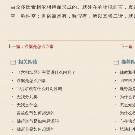
由众多因素相依相持而形成的。就外在的物境而言，真
空，称性空；世俗谛是有，称假有，所以真俗二谛，就
上一篇：
涅槃是怎么回事
下一篇
相关阅读
推荐
《六祖坛经》主要讲什么内容？
佛教和
涅槃是怎么回事
明末四
“无我”观有什么针对性吗
鹿野苑
无我分几类
为什么
无我是什么
怎么知
盂兰盆节如何起源的
为什么
佛得道节是如何起源的
心存佛
佛诞节是如何起源的
弘法利