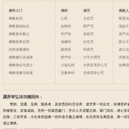
佛学入门
佛经
佛咒
佛教
佛教名词
心经
大悲咒
惟贤
佛教基础知识
金刚经
楞严咒
蕅益
佛教基本教义
华严经
准提咒
圣严
佛教因果定律
地藏经
往生咒
星云
怎样读懂佛经
圆觉经
药师咒
虚云
佛教修行及戒律
楞严经
六字大明咒
济群
佛教僧侣与居士
六祖坛经
大势至菩萨心咒
达摩
佛教传播与发展
无量寿经
文殊菩萨心咒
愿所有弘法功德回向：
赞助、流通、见闻、随喜者，及皆悉回向尽法界、虚空界一切众生，依佛菩萨
所修善业，皆速成就。关闭一切诸恶趣门，开示人天涅槃正路。家门清吉，身心安
总报，三有齐资，今生来世脱离一切外道天魔之缠缚，生生世世永离恶道，离一切
满之佛果。