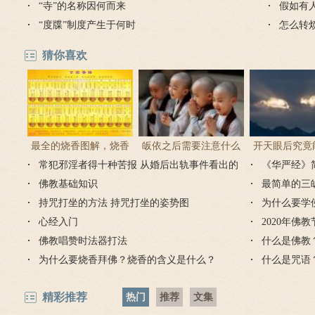
“寺”的名称因何而来
假如有
“度牒”制度产生于何时
怎么转
猜你喜欢
最全的烧香图解，烧香
皈依之后需要注意什么
开天眼后究竟
常犯邪淫者得十种苦报 从婚后出轨事件看出的
有何含义与讲究？
吗 皈依佛门后的注意事
《华严经》
么？
因果报应
佛教基础知识
项
最简单的三
持咒打坐的方法 持咒打坐的姿势图
为什么要学
心经入门
2020年佛
佛教唱赞时法器打法
什么是佛教
为什么要烧香拜佛？烧香的含义是什么？
什么是咒语
精彩推荐
热门
推荐
文集