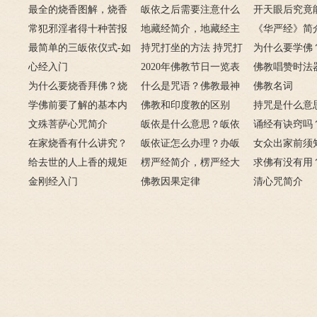
最全的烧香图解，烧香
皈依之后需要注意什么
开天眼后究竟
有何含义与讲究？
常犯邪淫者得十种苦报
吗 皈依佛门后的注意事
地藏经简介，地藏经主
么？
《华严经》简
从婚后出轨事件看出的因
最简单的三皈依仪式-如
项
要讲什么？
持咒打坐的方法 持咒打
广佛华严经讲
为什么要学佛
果报应
何授三皈五戒居士仪轨
心经入门
坐的姿势图
2020年佛教节日一览表
用呢？
佛教唱赞时法
为什么要烧香拜佛？烧
什么是咒语？佛教最神
佛教名词
香的含义是什么？
学佛前要了解的基本内
奇的九个咒语
佛教和印度教的区别
持咒是什么意
容
文殊菩萨心咒简介
皈依是什么意思？皈依
持咒？
诵经有诀窍吗
在家烧香有什么讲究？
三宝又是什么意思？
皈依证怎么办理？办皈
十二条诀窍
女众出家前须
一些禁忌千万不要触
给去世的人上香的规矩
依证后的忌讳是什么？
楞严经简介，楞严经大
只有一次出家
求佛有没有用
碰！
金刚经入门
致在讲什么？
佛教因果定律
说佛菩萨可以
清心咒简介