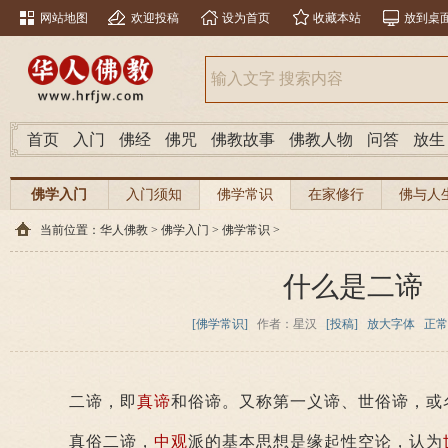
网站地图
欢迎投稿
设为首页
收藏本站
放到桌
首页
入门
佛经
佛咒
佛教故事
佛教人物
问答
放生
佛学入门
入门须知
佛学常识
在家修行
佛与人
当前位置：
华人佛教
>
佛学入门
>
佛学常识
>
什么是二谛
[佛学常识]
作者：星汉
[投稿]
放大字体
正常
二谛，即
真谛
和俗谛。又称第一义谛、世俗谛，或
真俗二谛，
中观
派的基本思想是缘起性空论，认为