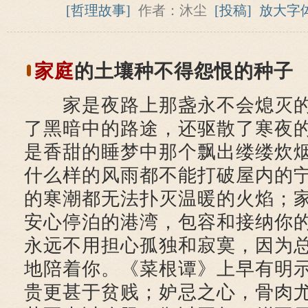
[哲理故事]
作者：沐尘
[投稿]
放大字
家庭
的土壤种不得怨恨的种子
家是夜路上那盏永不会熄灭的
了黑暗中的路途，还驱散了寒夜
是香甜的睡梦中那个飘出缕缕炊
什么样的风雨都不能打破屋内的
的寒潮都无法扑灭温暖的火焰；
安心停泊的港湾，包容和接纳你
永远不用担心孤独和寂寞，因为
地陪着你。《菜根谭》上早有明示
贵更甚于贫贱；妒忌之心，骨肉