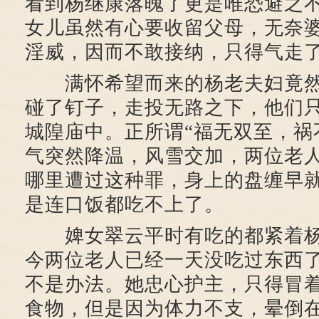
看到杨继康落魄了更是唯恐避之
女儿虽然有心要收留父母，无奈
淫威，因而不敢接纳，只得气走
满怀希望而来的杨老夫妇竟然
碰了钉子，走投无路之下，他们
城隍庙中。正所谓“福无双至，祸
气突然降温，风雪交加，两位老
哪里遭过这种罪，身上的盘缠早
是连口饭都吃不上了。
婢女翠云平时有吃的都紧着杨
今两位老人已经一天没吃过东西
不是办法。她忠心护主，只得冒
食物，但是因为体力不支，晕倒