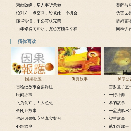
聚散随缘，尽人事听天命
菩萨与
给对方一点空间，给彼此一个机会
伪善世
懂得珍惜，不必苛求完美
恶妇害
百年修得同船渡，宽心方能享幸福
同样供
毒蛇
猜你喜欢
因果报应
佛典故事
禅宗公
百喻经故事全集译注
善财童子五
民间故事
一行禅师：
鸟为食亡，人为色死
孝的故事
金刚经故事
一盆洗脚水
佛教因果报应的真实案例
智慧故事
心经故事
戒邪淫故事