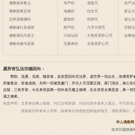
佛教基本教义
华严经
准提咒
圣严
佛教因果定律
地藏经
往生咒
星云
怎样读懂佛经
圆觉经
药师咒
虚云
佛教修行及戒律
楞严经
六字大明咒
济群
佛教僧侣与居士
六祖坛经
大势至菩萨心咒
达摩
佛教传播与发展
无量寿经
文殊菩萨心咒
愿所有弘法功德回向：
赞助、流通、见闻、随喜者，及皆悉回向尽法界、虚空界一切众生，依佛菩萨
所修善业，皆速成就。关闭一切诸恶趣门，开示人天涅槃正路。家门清吉，身心安
总报，三有齐资，今生来世脱离一切外道天魔之缠缚，生生世世永离恶道，离一切
满之佛果。
免责声明：
文章来自网上收集，均已注明来源，均仅代表作者本人观点，不代表华
其版权归作者本人所有，如果有任何侵犯您权益的地方，请联系我们，
华人佛教网
技术问题联络