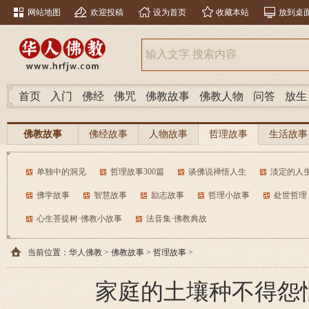
网站地图
欢迎投稿
设为首页
收藏本站
放到桌
首页
入门
佛经
佛咒
佛教故事
佛教人物
问答
放生
佛教故事
佛经故事
人物故事
哲理故事
生活故事
单独中的洞见
哲理故事300篇
谈佛说禅悟人生
淡定的人
佛学故事
智慧故事
励志故事
哲理小故事
处世哲理
心生菩提树·佛教小故事
法音集·佛教典故
当前位置：
华人佛教
>
佛教故事
>
哲理故事
>
家庭的土壤种不得怨