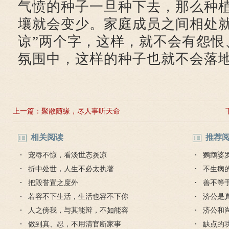
气愤的种子一旦种下去，那么种
壤就会变少。家庭成员之间相处就
谅”两个字，这样，就不会有怨恨
氛围中，这样的种子也就不会落
上一篇：
聚散随缘，尽人事听天命
相关阅读
推荐
宠辱不惊，看淡世态炎凉
鹦鹉婆
折中处世，人生不必太执著
不生病
把毁誉置之度外
善不等
若容不下生活，生活也容不下你
济公是
人之傍我，与其能辩，不如能容
济公和
做到真、忍，不用清官断家事
缺点的