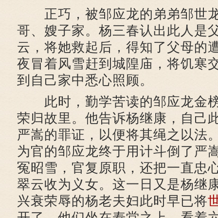
正巧，被邹应龙的弟弟邹世龙
哥、嫂子家。杨三春认出此人是
云，将她救起后，得知了父母的
夜冒着风雪赶到城隍庙，将饥寒
到自己家中悉心照顾。
此时，勤学苦读的邹应龙金榜
荣归故里。他告诉杨继康，自己
严嵩的罪证，以便将其绳之以法
为官的邹应龙终于用计斗倒了严
冤昭雪，官复原职，还把一直忠
翠云收为义女。这一日又是杨继
兴衰荣辱的杨老夫妇此时早已将
开了，他们坐在寿堂之上，看着