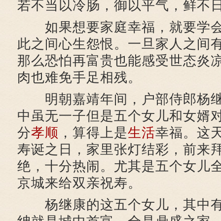
若不当以冷肠，御以平气，鲜不
如果想要家庭幸福，就要学会
此之间心生怨恨。一旦家人之间
那么恐怕再富贵也能感受世态炎
肉也难免手足相残。
明朝嘉靖年间，户部侍郎杨继
中虽无一子但是五个女儿和女婿
分
孝顺
，算得上是
生活
幸福。这
寿诞之日，家里张灯结彩，前来
绝，十分热闹。尤其是五个女儿
京城来给双亲祝寿。
杨继康的这五个女儿，其中有