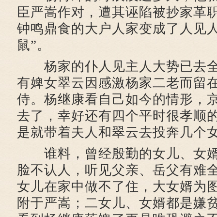
臣严嵩作对，遭其诬陷被抄家革
钟鸣鼎食的大户人家变成了人见人
鼠”。
杨家的仆人见主人大势已去全
有婢女翠云因感激杨家二老而留
侍。杨继康看自己如今的情形，
去了，幸好还有四个平时很孝顺
是就带着夫人和翠云去投奔几个
谁料，曾经殷勤的女儿、女婿
脸不认人，听见父亲、岳父有难
女儿在家中做不了住，大女婿为
附于严嵩；二女儿、女婿都是嫌