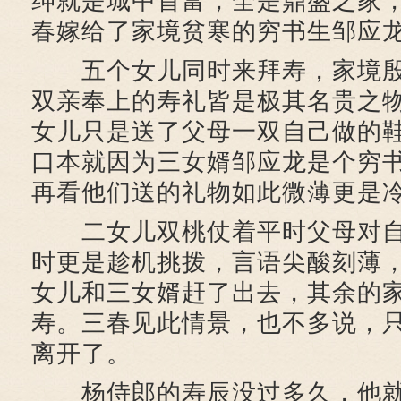
绅就是城中首富，全是鼎盛之家
春嫁给了家境贫寒的穷书生邹应
五个女儿同时来拜寿，家境殷
双亲奉上的寿礼皆是极其名贵之
女儿只是送了父母一双自己做的
口本就因为三女婿邹应龙是个穷
再看他们送的礼物如此微薄更是
二女儿双桃仗着平时父母对自
时更是趁机挑拨，言语尖酸刻薄
女儿和三女婿赶了出去，其余的
寿。三春见此情景，也不多说，
离开了。
杨侍郎的寿辰没过多久，他就