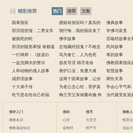
精彩推荐
热门
推荐
文集
因果报应
嫖娼有报应吗？真实的
佛典故事
邪淫现世报：二男女车
嫖娼报应
我忏悔，我的报应来了
学佛与富贵
上纵欲酿车祸被烧死
被烧死的蛇
－淫人妻者，妻淫人
佛学故事
百喻经故事全
邪淫的隐形果报 谁都逃
念地藏经招鬼？不敢念
民间故事
不掉
一行禅师：《故道白
地藏经的请进来
鸟为食亡，人为色死
孝的故事
云》
一盆洗脚水的警示
损友导淫 精尽丧命
佛教因果报应
人和动物的感人故事
善护口业，免遭大难
例
智慧故事
戒邪淫故事
这两个因果故事，让你
两性关系
十大弟子传
了解什么是业障
为老公念心经，菩萨真
学会心平气和
吃亏是在给自己积福
的加持为其开智慧了
梅兰芳父亲倾囊布施 终
当代最受欢迎
获善报
师及其代表作
佛学入门
佛经
佛咒
佛教
佛教名词
心经
大悲咒
惟贤
佛教基础知识
金刚经
楞严咒
蕅益