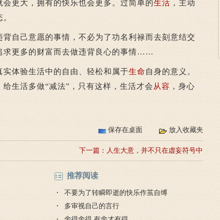
就会更大，拥有的快乐也会更多。过简单的
生活
，主动
态。
背自己意愿的事情，不必为了功名利禄而去刻意结交
追求更多的财富而去做违背良心的事情……
实体验生活中的自由、轻松和属于
生命
自身的意义。
给生活多做“减法”，只有这样，生活才会
从容
，身心
保存在桌面
放入收藏夹
下一篇：
人生大意，并不只在虚妄符号中
推荐阅读
不要为了转瞬即逝的快乐作茧自缚
多审视自己的言行
舍得舍得,有舍才有得