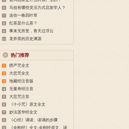
马祖有哪些灵活方式启发学人？
送你一株四叶草
红茶是什么茶？
事来无所受，青天过浮云
龙井茶的历史渊源
热门推荐
楞严咒全文
大悲咒全文
地藏经注音版
无量寿经注音
大悲咒注音
《十小咒》原文全文
妙法莲华经全文
《心经》诵读、读诵的步骤
《金刚经》全文-金刚经原文、译