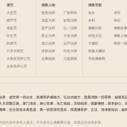
佛咒
佛教人物
佛教导航
大悲咒
惟贤法师
广钦和尚
放生
净宗
楞严咒
蕅益大师
妙莲法师
舍利
禅宗
准提咒
圣严法师
弘一法师
佛教问答
佛教故
往生咒
星云大师
大安法师
传统文化
佛教人
药师咒
虚云法师
证严法师
大藏经
禅茶一
六字大明咒
济群法师
印光大师
乾隆大藏经
大势至菩萨心咒
达摩祖师
六祖慧能
手机佛教网
文殊菩萨心咒
法界、虚空界一切众生，依佛菩萨威德力、弘法功德力，普愿消除一切罪障，福慧具
人天涅槃正路。家门清吉，身心安康，先亡祖妣，历劫怨亲，俱蒙佛慈，获本妙心。
缠缚，生生世世永离恶道，离一切苦得究竟乐，得遇佛菩萨、正法、清净善知识，临终
均仅代表作者本人观点，不代表华人佛教网立场，其观点供读者参考。