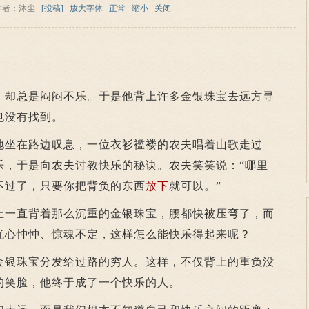
作者：沐尘
[投稿]
放大字体
正常
缩小
关闭
，却总是闷闷不乐。于是他背上许多金银珠宝去远方寻
也没有找到。
坐在路边叹息，一位衣衫褴褛的农夫唱着山歌走过
乐，于是向农夫讨教快乐的秘诀。农夫笑笑说：“哪里
不过了，只要你把背负的东西
放下
就可以。”
一直背着那么沉重的金银珠宝，腰都快被压弯了，而
忧心忡忡、惊魂不定，这样怎么能快乐得起来呢？
银珠宝分发给过路的穷人。这样，不仅背上的重负没
的笑脸，他终于成了一个快乐的人。