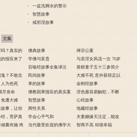
一盆洗脚水的警示
智慧故事
戒邪淫故事
文集
应吗？真实的
佛典故事
禅宗公案
我的报应来了
学佛与富贵
与卖淫女风流一次 70岁
，妻淫人
百喻经故事全集译注
花心老汉染恶疾
善财童子五十三参简介
招鬼？不敢念
民间故事
大难不死 意外获得足以
进来
，人为色死
孝的故事
致富的特异功能
金刚经故事
精尽丧命
佛教因果报应的真实案
淫色最容易触犯，不断
，免遭大难
例
智慧故事
淫欲心难清静
心经故事
果故事，让你
两性关系
地藏经故事
业障
心经，菩萨真
学会心平气和
夫妻姻缘天注定，能改
开智慧了
倾囊布施 终
当代最受欢迎的佛学大
变吗？
智商不高 却很幸福
师及其代表作