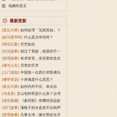
文及释意
地藏经原文
最新更新
[星云大师]
如何处理「见闻觉知」？
[妙法莲华经]
什么是法华信仰？
[禅宗公案]
空空如也
[生活故事]
错过了美丽，收获的不一
定是遗憾
[哲理故事]
有求皆苦，舍弃那些贪念
[佛与人生]
另类的艺术
[入门须知]
中国第一位西行求取佛法
的人是谁，取得哪些经典回来？
[佛学常识]
十来偈是什么意思？
[星云大师]
如何内外不住、来去自
由？
[乌龙茶]
文山包种茶是什么茶？台湾
文山包种茶介绍
[禅宗典藏]
《参同契》有哪些深远影
响？
[宗门故事]
满瓶子的水是发不出响声
的
[哲理故事]
凡事太净，缘分势必去尽