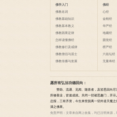
佛学入门
佛经
佛教名词
心经
佛教基础知识
金刚经
佛教基本教义
华严经
佛教因果定律
地藏经
怎样读懂佛经
圆觉经
佛教修行及戒律
楞严经
佛教僧侣与居士
六祖坛经
佛教传播与发展
无量寿经
愿所有弘法功德回向：
赞助、流通、见闻、随喜者，及皆悉回向尽
所修善业，皆速成就。关闭一切诸恶趣门，开示
总报，三有齐资，今生来世脱离一切外道天魔之
满之佛果。
免责声明：
文章来自网上收集，均已注明来源，