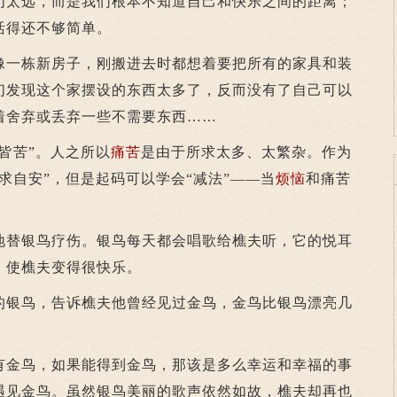
太远，而是我们根本不知道自己和快乐之间的距离；
活得还不够简单。
一栋新房子，刚搬进去时都想着要把所有的家具和装
们发现这个家摆设的东西太多了，反而没有了自己可以
着舍弃或丢弃一些不需要东西……
皆苦”。人之所以
痛苦
是由于所求太多、太繁杂。作为
求自安”，但是起码可以学会“减法”——当
烦恼
和痛苦
。
替银鸟疗伤。银鸟每天都会唱歌给樵夫听，它的悦耳
，使樵夫变得很快乐。
银鸟，告诉樵夫他曾经见过金鸟，金鸟比银鸟漂亮几
金鸟，如果能得到金鸟，那该是多么幸运和幸福的事
遇见金鸟。虽然银鸟美丽的歌声依然如故，樵夫却再也