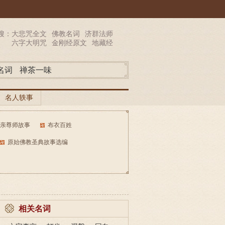
搜：
大悲咒全文
佛教名词
济群法师
六字大明咒
金刚经原文
地藏经
名词
禅茶一味
名人轶事
亲尊师故事
布衣百姓
原始佛教圣典故事选编
相关名词