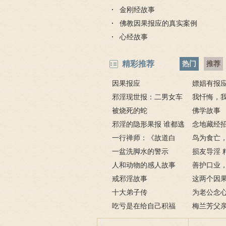
金刚经故事
佛教因果报应的真实案例
心经故事
精彩推荐
热门
推荐
因果报应
嫖娼有报
邪淫现世报：二男女车
嫖娼报应
我忏悔，
上纵欲酿车祸被烧死
被烧死的蛇
－淫人妻者
佛学故事
邪淫的隐形果报 谁都逃
念地藏经
不掉
一行禅师：《故道白
地藏经的请
鸟为食亡
云》
一盆洗脚水的警示
损友导淫 
人和动物的感人故事
善护口业
戒邪淫故事
这两个因
十大弟子传
了解什么是
为老公念
吃亏是在给自己积福
的加持为其
梅兰芳父亲
获善报