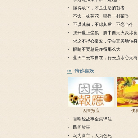
懂得放下，才是生活的智者
不舍一株菊花，哪得一村菊香
不谋其前，不虑其后，不恋当今
拨开世上尘氛，胸中自无火炎冰竞
求之不得心常爱，学会完美地转身
眼睛不要总是睁得那么大
蓝天白云常自在，行云流水心无碍
猜你喜欢
因果报应
佛
百喻经故事全集译注
民间故事
鸟为食亡，人为色死