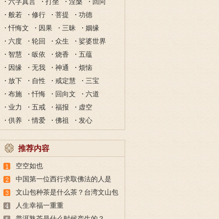
六字真言
打坐
涅槃
回向
般若
修行
菩提
功德
忏悔文
因果
三昧
姻缘
六度
轮回
众生
娑婆世界
智慧
皈依
烧香
五蕴
因缘
无我
神通
烦恼
放下
自性
戒定慧
三宝
布施
忏悔
回向文
六道
业力
五戒
福报
虚空
供养
情爱
佛祖
发心
推荐内容
空空如也
中国第一位西行求取佛法的人是
谁，取得哪些经典回来？
文山包种茶是什么茶？台湾文山包
种茶介绍
人生幸福一重重
普洱熟茶是什么时候产生的？