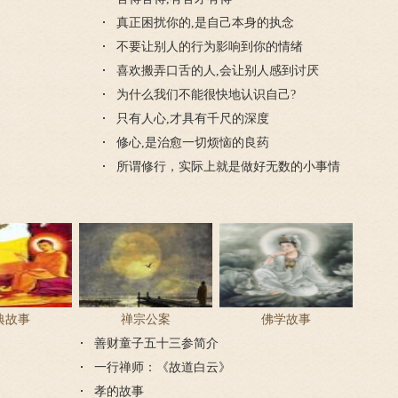
真正困扰你的,是自己本身的执念
不要让别人的行为影响到你的情绪
喜欢搬弄口舌的人,会让别人感到讨厌
为什么我们不能很快地认识自己?
只有人心,才具有千尺的深度
修心,是治愈一切烦恼的良药
所谓修行，实际上就是做好无数的小事情
典故事
禅宗公案
佛学故事
善财童子五十三参简介
一行禅师：《故道白云》
孝的故事