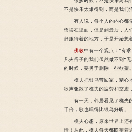
很多时候，不是快乐离我们
不是快乐太难得到，而是我们
有人说，每个人的内心都像
饰摆在里面，但是到最后，人
舒服待着的地方，于是开始想
佛教
中有一个观点：“有求
凡夫俗子的我们虽然做不到“无
的时候，要勇于删除一些欲望
樵夫把银鸟带回家，精心地
歌声驱散了樵夫的疲劳和空虚
有一天，邻居看见了樵夫的
千倍，歌也唱得比银鸟好听。
樵夫心想，原来世界上还有
情！从此，樵夫每天都盼望着