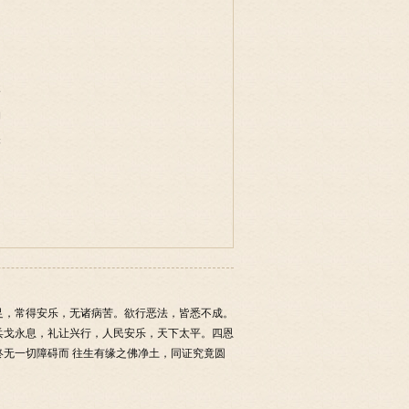
事
物
味
足，常得安乐，无诸病苦。欲行恶法，皆悉不成。
兵戈永息，礼让兴行，人民安乐，天下太平。四恩
无一切障碍而 往生有缘之佛净土，同证究竟圆