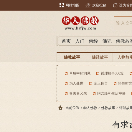
网站地图
欢迎投稿
设为首
首页
入门
佛经
佛咒
佛教故
佛教故事
佛经故事
人物故
单独中的洞见
哲理故事300篇
为人处世
金玉良言
悟性时
春去春又来
阿含经和生活禅修
当前位置：
华人佛教
>
佛教故事
>
哲理故
有求