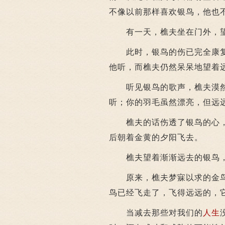
不像以前那样喜欢银鸟，他也
有一天，樵夫坐在门外，望
此时，银鸟的伤已完全康复
他听，而樵夫仍然呆呆地望着远
听见银鸟的歌声，樵夫漠然地
听；你的羽毛虽然漂亮，但远
樵夫的话伤透了银鸟的心，
后朝着金黄的夕阳飞去。
樵夫望着渐渐远去的银鸟，
原来，樵夫梦寐以求的金鸟
鸟已经飞走了，飞得远远的，
当减去那些对我们的
人生