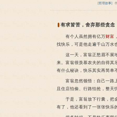
[哲理故事]
有求皆苦，舍弃那些贪念
有个人虽然拥有亿万
财富
找快乐，可是他走遍千山万水
这一天，富翁正愁眉不展地
来。富翁很羡慕农夫的自得其
有什么秘诀，快乐其实再简单
富翁忽然顿悟：自己一路上
且住店怕偷、行路怕抢，整天
于是，富翁放下行囊，把金
有了，他还看到了一张张快乐