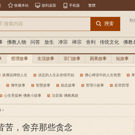
页
收藏本站
放到桌面
手机版
繁體
热
事
佛教人物
问答
放生
净宗
禅宗
舍利
传统文化
佛教
事
哲理故事
生活故事
宗门故事
因果故事
短故事
谈佛说禅悟人生
淡定的人生从舍得开始
佛心禅语中的人生智慧
孝
光
佛学故事
智慧故事
励志故事
哲理小故事
处世哲理
心生菩提树·佛教小故事
法音集·佛教典故
事
>
皆苦，舍弃那些贪念