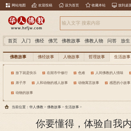
网站地图
欢迎投稿
设为首页
收藏本站
放到桌
首页
入门
佛经
佛咒
佛教故事
佛教人物
问答
放生
佛教故事
佛经故事
人物故事
哲理故事
生活故事
放下就是快乐
在闹市中修行
色难
人间佛教的人情味
弟子序
人和动物的感人故事
动物寓言故事
感恩的小故事
动物的故事
当前位置：
华人佛教
>
佛教故事
>
生活故事
>
你要懂得，体验自我