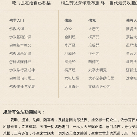
吃亏是在给自己积福
的加持为其开智慧了
梅兰芳父亲倾囊布施 终
当代最受欢迎
获善报
师及其代表作
佛学入门
佛经
佛咒
佛教
佛教名词
心经
大悲咒
惟贤
佛教基础知识
金刚经
楞严咒
蕅益
佛教基本教义
华严经
准提咒
圣严
佛教因果定律
地藏经
往生咒
星云
怎样读懂佛经
圆觉经
药师咒
虚云
佛教修行及戒律
楞严经
六字大明咒
济群
佛教僧侣与居士
六祖坛经
大势至菩萨心咒
达摩
佛教传播与发展
无量寿经
文殊菩萨心咒
愿所有弘法功德回向：
赞助、流通、见闻、随喜者，及皆悉回向尽法界、虚空界一切众生，依佛菩萨
所修善业，皆速成就。关闭一切诸恶趣门，开示人天涅槃正路。家门清吉，身心安
总报，三有齐资，今生来世脱离一切外道天魔之缠缚，生生世世永离恶道，离一切