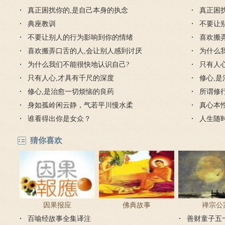
真正困扰你的,是自己本身的执念
真正困
典座教训
不要让
不要让别人的行为影响到你的情绪
喜欢搬
喜欢搬弄口舌的人,会让别人感到讨厌
为什么
为什么我们不能很快地认识自己?
只有人
只有人心,才具有千尺的深度
修心,
修心,是治愈一切烦恼的良药
所谓修
身如孤岭闲云静，气若平川慢水柔
真心本
谁看得出你是女众？
人生随
猜你喜欢
因果报应
佛典故事
禅宗公
百喻经故事全集译注
善财童子五