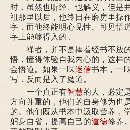
时，虽然也听经、也解义，但是
祖那里以后，他终日在磨房里操
字，而他终能明心见性。可见悟
字上能够得入的。
禅者，并不是捧着经书不放的
悟，懂得体验自我内心的，这样
会悟道。如果一味
迷信
书本，一
写，反而是入了魔道。
一个真正有
智慧
的人，必定
方向并重的，他们的自身修为也
的。他们既从书本中汲取营养，
躬身自省，提高自己的
道德
修养