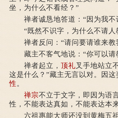
坐，为什么不看经？”
禅者诚恳地答道：“因为我不
“既然不识字，为什么不请人
禅者反问：“请问要请谁来教
藏主不客气地说：“你可以请教
禅者起立，
顶礼
叉手地站立
这是什么？”藏主无言以对。因这
性
。
禅宗
不立于文字，即因为语
性，不能表达真如，不能表达本
六祖惠能大师还没到黄梅五祖