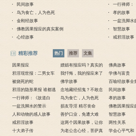
民间故事
一行禅师：
鸟为食亡，人为色死
孝的故事
金刚经故事
一盆洗脚水
佛教因果报应的真实案例
智慧故事
心经故事
戒邪淫故事
精彩推荐
热门
推荐
文集
因果报应
嫖娼有报应吗？真实的
佛典故事
邪淫现世报：二男女车
嫖娼报应
我忏悔，我的报应来了
学佛与富贵
上纵欲酿车祸被烧死
被烧死的蛇
－淫人妻者，妻淫人
佛学故事
百喻经故事全
邪淫的隐形果报 谁都逃
念地藏经招鬼？不敢念
民间故事
不掉
一行禅师：《故道白
地藏经的请进来
鸟为食亡，人为色死
孝的故事
云》
一盆洗脚水的警示
损友导淫 精尽丧命
佛教因果报应
人和动物的感人故事
善护口业，免遭大难
例
智慧故事
戒邪淫故事
这两个因果故事，让你
两性关系
十大弟子传
了解什么是业障
为老公念心经，菩萨真
学会心平气和