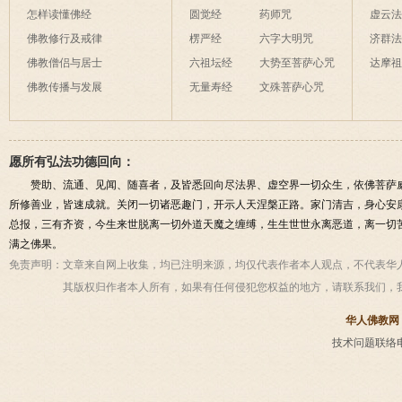
怎样读懂佛经
圆觉经
药师咒
虚云
佛教修行及戒律
楞严经
六字大明咒
济群
佛教僧侣与居士
六祖坛经
大势至菩萨心咒
达摩
佛教传播与发展
无量寿经
文殊菩萨心咒
愿所有弘法功德回向：
赞助、流通、见闻、随喜者，及皆悉回向尽法界、虚空界一切众生，依佛菩萨
所修善业，皆速成就。关闭一切诸恶趣门，开示人天涅槃正路。家门清吉，身心安
总报，三有齐资，今生来世脱离一切外道天魔之缠缚，生生世世永离恶道，离一切
满之佛果。
免责声明：
文章来自网上收集，均已注明来源，均仅代表作者本人观点，不代表华
其版权归作者本人所有，如果有任何侵犯您权益的地方，请联系我们，
华人佛教网
技术问题联络