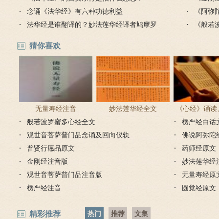
念诵《法华经》有六种功德利益
什么要
《阿弥
法华经是谁翻译的？妙法莲华经译者鸠摩罗
《般若
什介绍
猜你喜欢
无量寿经注音
妙法莲华经全文
《心经》诵读
般若波罗蜜多心经全文
楞严经白话
步骤
观世音菩萨普门品念诵及回向仪轨
佛说阿弥陀
普贤行愿品原文
药师经原文
金刚经注音版
妙法莲华经
观世音菩萨普门品注音版
无量寿经原
楞严经注音
圆觉经原文
精彩推荐
热门
推荐
文集