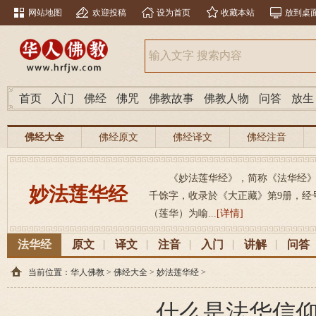
网站地图
欢迎投稿
设为首页
收藏本站
放到桌
首页
入门
佛经
佛咒
佛教故事
佛教人物
问答
放生
佛经大全
佛经原文
佛经译文
佛经注音
《妙法莲华经》，简称《法华经》，（梵
妙法莲华经
千馀字，收录於《大正藏》第9册，经号26
（莲华）为喻...
[详情]
法华经
原文
译文
注音
入门
讲解
问答
当前位置：
华人佛教
>
佛经大全
>
妙法莲华经
>
什么是法华信