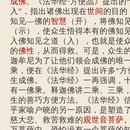
成佛
。《法华经·方便品》提出的
入”，指出诸佛出现在
世间
的目的
知见—佛的
智慧
（开），将佛知
（示），使众生悟得本有的佛知
入佛知见之道（入），也就是使
的
佛性
，从而得救。可是，众生
迦牟尼为了让他们领会成佛的唯
乘，便在《法华经》提出许多“方
生成佛。《法华经》一再强调，
有一佛乘。释迦佛讲二乘、三乘
生的善巧方便方法。《法华经》
乎家喻户晓的另一原因，是塑造
慈大悲、救苦救难的
观世音菩萨
万菩萨中，恐怕没有一个菩萨的