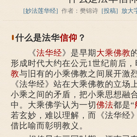
[妙法莲华经]
作者：樊锦诗
[投稿]
放大
什么是法华
信仰
？
《
法华经
》是早期
大乘佛教
形成时代大约在公元1世纪前后，
教
与旧有的小乘佛教之间展开激
《法华经》站在大乘佛教的立场
小乘之间的矛盾，把小乘思想融
中。大乘佛学认为一切
佛法
都是“
若玄妙，难以理解，而《法华经
借比喻而彰明教义。