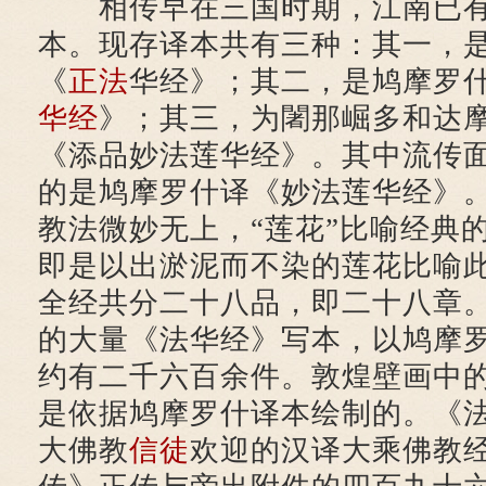
相传早在三国时期，江南已有
本。现存译本共有三种：其一，
《
正法
华经》；其二，是鸠摩罗
华经
》；其三，为闍那崛多和达
《添品妙法莲华经》。其中流传
的是鸠摩罗什译《妙法莲华经》。
教法微妙无上，“莲花”比喻经典
即是以出淤泥而不染的莲花比喻
全经共分二十八品，即二十八章
的大量《法华经》写本，以鸠摩
约有二千六百余件。敦煌壁画中
是依据鸠摩罗什译本绘制的。《
大佛教
信徒
欢迎的汉译大乘佛教