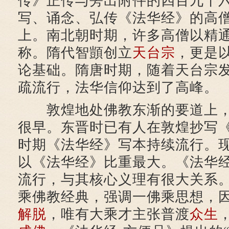
传》正传与旁出附件的四百九十
写、诵念、弘传《法华经》的高
上。南北朝时期，许多高僧以精
称。隋代智顗创立
天台宗
，更是
论基础。隋唐时期，随着天台宗
疏流行，法华信仰达到了高峰。
敦煌地处佛教东渐的要道上，
很早。东晋时已有人在敦煌抄写
时期《法华经》写本持续流行。
以《法华经》比重最大。《法华
流行，与其核心义理有很大关系
乘佛教经典，强调一佛乘思想，
解脱
，唯有大乘才主张普渡
众生