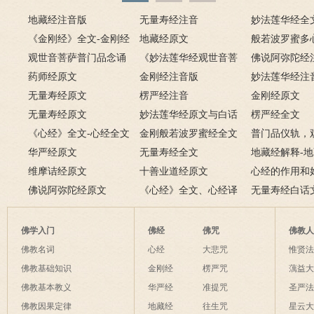
地藏经注音版
无量寿经注音
妙法莲华经全
《金刚经》全文-金刚经
地藏经原文
般若波罗蜜多
原文、译文及释意
观世音菩萨普门品念诵
《妙法莲华经观世音菩
佛说阿弥陀经
及回向仪轨
药师经原文
萨普门品》全文
金刚经注音版
妙法莲华经注
无量寿经原文
楞严经注音
金刚经原文
无量寿经原文
妙法莲华经原文与白话
楞严经全文
《心经》全文-心经全文
文对照版
金刚般若波罗蜜经全文
普门品仪轨，
注音及译文
华严经原文
无量寿经全文
萨普门品完整
地藏经解释-
维摩诘经原文
十善业道经原文
白话解释
心经的作用和
佛说阿弥陀经原文
《心经》全文、心经译
经有什么作用
无量寿经白话
文解释
佛学入门
佛经
佛咒
佛教
佛教名词
心经
大悲咒
惟贤
佛教基础知识
金刚经
楞严咒
蕅益
佛教基本教义
华严经
准提咒
圣严
佛教因果定律
地藏经
往生咒
星云