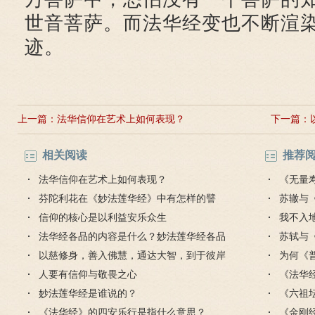
世音菩萨。而法华经变也不断渲
迹。
上一篇：
法华信仰在艺术上如何表现？
下一篇：
相关阅读
推荐
法华信仰在艺术上如何表现？
《无量
芬陀利花在《妙法莲华经》中有怎样的譬
苏辙与
喻？
信仰的核心是以利益安乐众生
我不入
法华经各品的内容是什么？妙法莲华经各品
苏轼与
大意
以慈修身，善入佛慧，通达大智，到于彼岸
为何《
的解释
人要有信仰与敬畏之心
此重要
《法华
妙法莲华经是谁说的？
《六祖
《法华经》的四安乐行是指什么意思？
《金刚