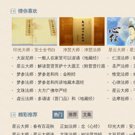
习气毛病
的缺点错误
猜你喜欢
印光大师：安士全书白
净慧大师：净慧法师
星云大师：星
大寂尼师：一般人在家里可以读诵《地藏经》
话解
《楞严经》浅译
仁清法师：
《心经
吗？
星云大师：解读普贤菩萨十大愿王（附普贤行愿
圣严法师：
品全文）
梦参法师：梦参老和尚：金刚经
惟觉法师：
梦参法师：梦参老和尚讲地藏本愿经
心律法师：
文珠法师：大方广佛华严经
星云大师：
虚云法师：多诵读《普门品》和《地藏经》
达摩祖师：
精彩推荐
热门
推荐
文集
星云大师：春有百花秋
正如法师：念《心经》
印光大师：安
有月，夏有凉风冬有雪；
星云大师：星云大师谈
比《大悲咒》更好吗？
文珠法师：妙法莲华经
话解
大寂尼师：一