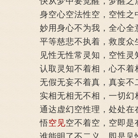
快从梦中要觉醒，梦醒之
身空心空法性空，空性之
妙用身心不为我，全心全
平等慈悲不执着，救度众
见性无性常灵知，空性灵
认取灵知不着相，心不着
无假无妄不着真，真妄不
实相无相无不相，一切幻
通达虚幻空性理，处处在
悟
空见
空不着空，空即是
谁能明了不二义，即是见