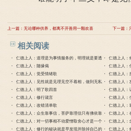
上一篇：
无论哪种供养，都离不开善用一颗欢喜
下一篇：
的心
相关阅读
仁德上人：道理是为事情服务的，明理就是要透
仁德上人：
事
仁德上人：随缘偈
就和外成就
仁德上人：
仁德上人：觉受情绪歌
仁德上人：
仁德上人：见性就是见理见空不着相，做到无私
仁德上人：
无我无求不执着
仁德上人：明了歌四首
仁德上人：
仁德上人：修行箴言
仁德上人：
仁德上人：改错清单歌
了什么？
仁德上人：
仁德上人：众生靠事信，菩萨靠理信只有佛依靠
仁德上人：
智慧生信
仁德上人：对一切事相不动爱憎取舍心才是一个
体
仁德上人：
真正的明白人
仁德上人：修行的秘诀就是早发现并除掉自己的
求
仁德上人：