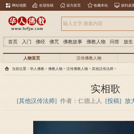
网站地图
欢迎投稿
设为首页
收藏本站
放到桌
首页
入门
佛经
佛咒
佛教故事
佛教人物
问答
放生
人物首页
汉传佛教人物
当前位置：
华人佛教
>
佛教人物
>
汉传佛教人物
>
其他汉传法师
>
实相歌
[其他汉传法师]
作者：仁德上人
[投稿]
放