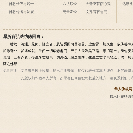
佛教僧侣与居士
六祖坛经
大势至菩萨心咒
达摩
佛教传播与发展
无量寿经
文殊菩萨心咒
愿所有弘法功德回向：
赞助、流通、见闻、随喜者，及皆悉回向尽法界、虚空界一切众生，依佛菩萨
所修善业，皆速成就。关闭一切诸恶趣门，开示人天涅槃正路。家门清吉，身心安
总报，三有齐资，今生来世脱离一切外道天魔之缠缚，生生世世永离恶道，离一切
满之佛果。
免责声明：
文章来自网上收集，均已注明来源，均仅代表作者本人观点，不代表华
其版权归作者本人所有，如果有任何侵犯您权益的地方，请联系我们，
华人佛教网
技术问题联络