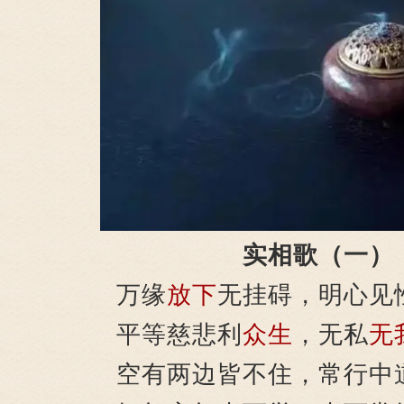
实相歌（一）
万缘
放下
无挂碍，明心见
平等慈悲利
众生
，无私
无
空有两边皆不住，常行中