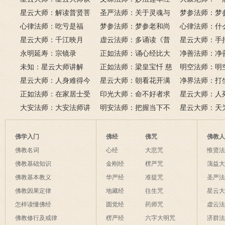
若无闲事挂心头，便是人
《心经》
星云大师：解读普贤菩
圣严法师：关于灵魂与
里可以读诵《
梦参法师：梦
间好时节。
萨十大愿王（附普贤行愿
心律法师：吃亏是福
鬼的终极真相
梦参法师：梦参老和尚
吗？
尚：金刚经
心律法师：什
品全文）
星云大师：千江映月
讲地藏本愿经
虚云法师：多诵读《普
有缘？
星云大师：手
永明延寿：宗镜录
门品》和《地藏经》
正如法师：诵心经比大
满田，低头便
净善法师：净
未知：星云大师讲解
悲咒功德大吗
正如法师：梁皇宝忏 慈
六根清净方为
看风水与算命
明空法师：明
星云大师：人身难得今
悲道场
星云大师：朝看花开满
来是向前。
运？
《心经》中的
净界法师：打
已得，佛法难闻今已闻；
正如法师：在家居士受
树红，暮看花落树还空；
印光大师：命不好者求
该怎么念佛？
星云大师：人
此身不向今生度，更向何
五戒可以搭缦衣吗？
大安法师：大安法师讲
若将花比人间事，花与人
美好姻缘，有个简单方
明安法师：把握当下不
是怎样的？
星云大师：天
生度此身？
解
间事一同。
法
后悔
为毡，日月星
夜间不敢长伸
佛学入门
佛经
佛咒
佛教
破海底天。
佛教名词
心经
大悲咒
惟贤
佛教基础知识
金刚经
楞严咒
蕅益
佛教基本教义
华严经
准提咒
圣严
佛教因果定律
地藏经
往生咒
星云
怎样读懂佛经
圆觉经
药师咒
虚云
佛教修行及戒律
楞严经
六字大明咒
济群