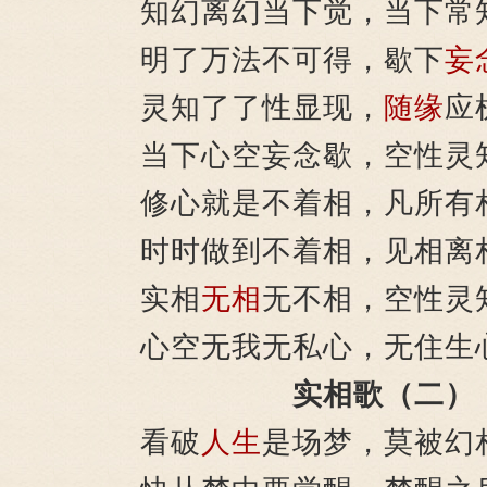
知幻离幻当下觉，当下常
明了万法不可得，歇下
妄
灵知了了性显现，
随缘
应
当下心空妄念歇，空性灵
修心就是不着相，凡所有
时时做到不着相，见相离
实相
无相
无不相，空性灵
心空无我无私心，无住生
实相歌（二）
看破
人生
是场梦，莫被幻