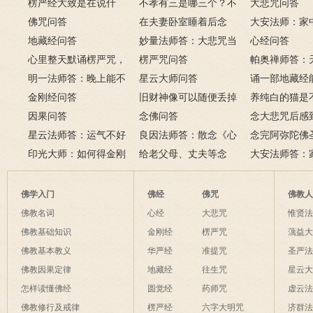
楞严经大致是在说什
为何会出现很多逆缘？
不孝有三是哪三个？不
里持大悲咒会
大悲咒问答
么？如何修楞严法门？
佛咒问答
孝有三的含义是什么？
在夫妻卧室睡着后念
大安法师：家
地藏经问答
佛，有罪吗？
妙量法师答：大悲咒当
佛像应如何摆
心经问答
心里整天默诵楞严咒，
手机铃声如法吗？
楞严咒问答
帕奥禅师答：
方式对不对？
明一法师答：晚上能不
星云大师问答
阳眼的人是否
诵一部地藏经
能上香？为什么拜佛会
金刚经问答
旧财神像可以随便丢掉
禅法？
向给在世去世
养纯白的猫是
哭？这是流泪佛？
因果问答
吗？该怎么处理？
念佛问答
吗？
祥？
念大悲咒后感
星云法师答：运气不好
良因法师答：散念《心
朵莲花盛开，
念完阿弥陀佛
时如何转运？
印光大师：如何得金刚
经》将近一年，改念《地
给老父母、丈夫等念
吗？
是否需要回向
大安法师答：
经的真实利益？
藏经》可以吗？
《金刚经》、《心经》、
成灾怎么办？
往生咒可以吗？
佛学入门
佛经
佛咒
佛教
佛教名词
心经
大悲咒
惟贤
佛教基础知识
金刚经
楞严咒
蕅益
佛教基本教义
华严经
准提咒
圣严
佛教因果定律
地藏经
往生咒
星云
怎样读懂佛经
圆觉经
药师咒
虚云
佛教修行及戒律
楞严经
六字大明咒
济群