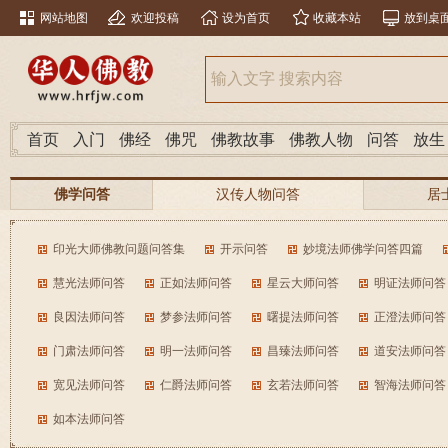
网站地图
欢迎投稿
设为首页
收藏本站
放到桌
首页
入门
佛经
佛咒
佛教故事
佛教人物
问答
放生
佛学问答
汉传人物问答
居
南传人物问答
分类问答
印光大师佛教问题问答集
开示问答
妙境法师佛学问答四篇
慧光法师问答
正如法师问答
星云大师问答
明证法师问答
良因法师问答
梦参法师问答
曙提法师问答
正澄法师问答
门肃法师问答
明一法师问答
昌臻法师问答
道安法师问答
宽见法师问答
仁爵法师问答
玄若法师问答
智海法师问答
如本法师问答