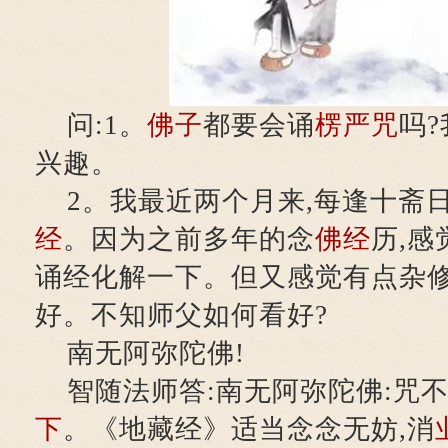
问:1。
佛子
都要会诵
楞严咒
吗
兴趣。
2。我最近两个月来,每逢十斋
经
。因为之前多年的念
佛经
历,感
诵经化解一下。但又感觉有点杂修
好。不知师父如何看好?
南无阿弥陀佛!
智随法师答:南无阿弥陀佛:咒
下
。《地藏经》适当念念无妨,消