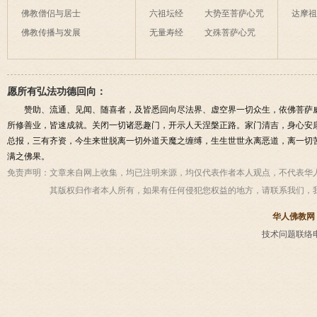
佛教僧侣与居士
六祖坛经
大势至菩萨心咒
达摩
佛教传播与发展
无量寿经
文殊菩萨心咒
愿所有弘法功德回向：
赞助、流通、见闻、随喜者，及皆悉回向尽法界、虚空界一切众生，依佛菩萨
所修善业，皆速成就。关闭一切诸恶趣门，开示人天涅槃正路。家门清吉，身心安
总报，三有齐资，今生来世脱离一切外道天魔之缠缚，生生世世永离恶道，离一切
满之佛果。
免责声明：
文章来自网上收集，均已注明来源，均仅代表作者本人观点，不代表华
其版权归作者本人所有，如果有任何侵犯您权益的地方，请联系我们，
华人佛教网
技术问题联络