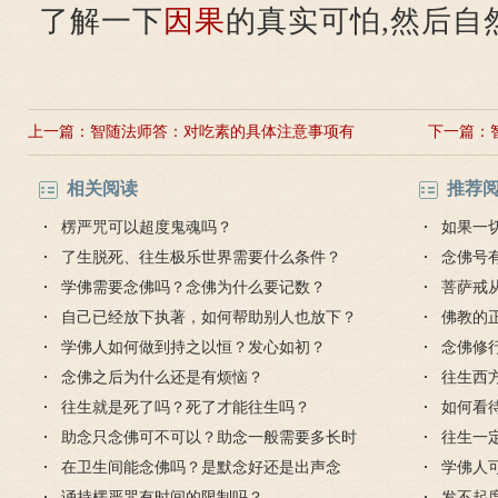
了解一下
因果
的真实可怕,然后自
上一篇：
智随法师答：对吃素的具体注意事项有
下一篇：
些疑问
人这
相关阅读
推荐
楞严咒可以超度鬼魂吗？
如果一
了生脱死、往生极乐世界需要什么条件？
想出的
念佛号
学佛需要念佛吗？念佛为什么要记数？
菩萨戒
自己已经放下执著，如何帮助别人也放下？
受吗？
佛教的
学佛人如何做到持之以恒？发心如初？
念佛修
念佛之后为什么还是有烦恼？
件是什
往生西
往生就是死了吗？死了才能往生吗？
生吗？
如何看
助念只念佛可不可以？助念一般需要多长时
识？
往生一
间？
在卫生间能念佛吗？是默念好还是出声念
德吗？
学佛人
好？
诵持楞严咒有时间的限制吗？
法？
发不起