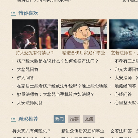
能往生
猜你喜欢
持大悲咒有何禁忌？
精进念佛后家庭和事业
玄若法师答：
楞严经大致是在说什么？如何修楞严法门？
为何会出现很多逆缘？
里持大悲咒
不孝有三是
大悲咒问答
印光大师问
佛咒问答
大安法师：
在家居士能看楞严经或法华经吗？晚上能念地藏
地藏经问答
经吗？
妙量法师答：大悲咒当手机铃声如法吗？
心经问答
大安法师问答
心里整天默
精彩推荐
热门
推荐
文集
持大悲咒有何禁忌？
精进念佛后家庭和事业
玄若法师答：