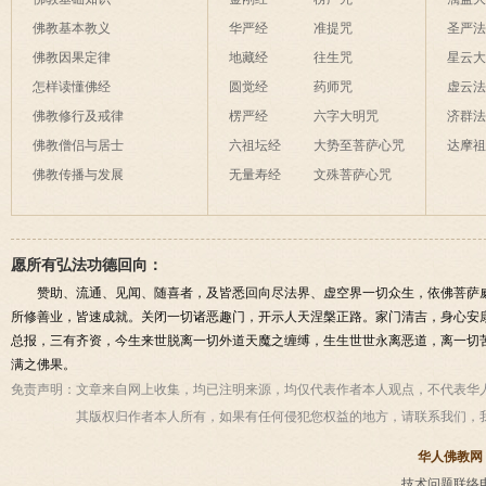
佛教基本教义
华严经
准提咒
圣严
佛教因果定律
地藏经
往生咒
星云
怎样读懂佛经
圆觉经
药师咒
虚云
佛教修行及戒律
楞严经
六字大明咒
济群
佛教僧侣与居士
六祖坛经
大势至菩萨心咒
达摩
佛教传播与发展
无量寿经
文殊菩萨心咒
愿所有弘法功德回向：
赞助、流通、见闻、随喜者，及皆悉回向尽法界、虚空界一切众生，依佛菩萨
所修善业，皆速成就。关闭一切诸恶趣门，开示人天涅槃正路。家门清吉，身心安
总报，三有齐资，今生来世脱离一切外道天魔之缠缚，生生世世永离恶道，离一切
满之佛果。
免责声明：
文章来自网上收集，均已注明来源，均仅代表作者本人观点，不代表华
其版权归作者本人所有，如果有任何侵犯您权益的地方，请联系我们，
华人佛教网
技术问题联络