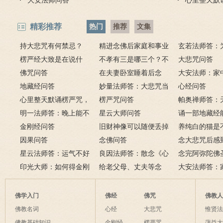
大安法师问答
心里整天默
精彩推荐
热门
推荐
文集
持大悲咒有何禁忌？
精进念佛后家庭和事业
玄若法师答：
楞严经大致是在说什
为何会出现很多逆缘？
不孝有三是哪三个？不
里持大悲咒会
大悲咒问答
么？如何修楞严法门？
佛咒问答
孝有三的含义是什么？
在夫妻卧室睡着后念
大安法师：家
地藏经问答
佛，有罪吗？
妙量法师答：大悲咒当
佛像应如何摆
心经问答
心里整天默诵楞严咒，
手机铃声如法吗？
楞严咒问答
帕奥禅师答：
方式对不对？
明一法师答：晚上能不
星云大师问答
阳眼的人是否
诵一部地藏经
能上香？为什么拜佛会
金刚经问答
旧财神像可以随便丢掉
禅法？
向给在世去世
养纯白的猫是
哭？这是流泪佛？
因果问答
吗？该怎么处理？
念佛问答
吗？
祥？
念大悲咒后感
星云法师答：运气不好
良因法师答：散念《心
朵莲花盛开，
念完阿弥陀佛
时如何转运？
印光大师：如何得金刚
经》将近一年，改念《地
给老父母、丈夫等念
吗？
是否需要回向
大安法师答：
经的真实利益？
藏经》可以吗？
《金刚经》、《心经》、
成灾怎么办？
往生咒可以吗？
佛学入门
佛经
佛咒
佛教
佛教名词
心经
大悲咒
惟贤
佛教基础知识
金刚经
楞严咒
蕅益