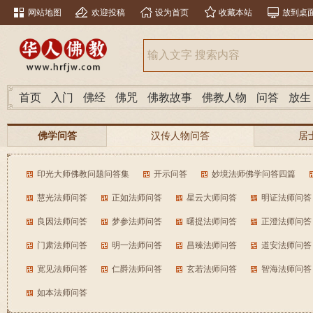
网站地图
欢迎投稿
设为首页
收藏本站
放到桌
首页
入门
佛经
佛咒
佛教故事
佛教人物
问答
放生
佛学问答
汉传人物问答
居
南传人物问答
分类问答
印光大师佛教问题问答集
开示问答
妙境法师佛学问答四篇
慧光法师问答
正如法师问答
星云大师问答
明证法师问答
良因法师问答
梦参法师问答
曙提法师问答
正澄法师问答
门肃法师问答
明一法师问答
昌臻法师问答
道安法师问答
宽见法师问答
仁爵法师问答
玄若法师问答
智海法师问答
如本法师问答