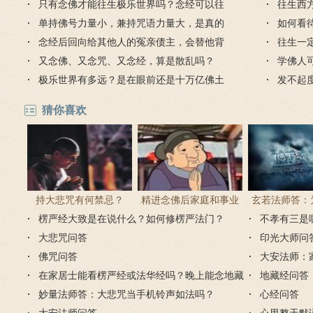
吗？
只有念佛才能往生极乐世界吗？念经可以往
件是什
往生西
生吗？
单持佛号力量小，兼持咒语力量大，是真的
生吗？
如何看
吗？
念经后回向给其他人的冤亲债主，会替他背
识？
往生一
业障吗？
又念佛、又念咒、又念经，算是散乱吗？
德吗？
学佛人
极乐世界有多远？是在眼前还是十万亿佛土
法？
发不起
之外？
能往生
猜你喜欢
持大悲咒有何禁忌？
精进念佛后家庭和事业
玄若法师答：
楞严经大致是在说什么？如何修楞严法门？
为何会出现很多逆缘？
里持大悲咒
不孝有三是
大悲咒问答
印光大师问
佛咒问答
大安法师：
在家居士能看楞严经或法华经吗？晚上能念地藏
地藏经问答
经吗？
妙量法师答：大悲咒当手机铃声如法吗？
心经问答