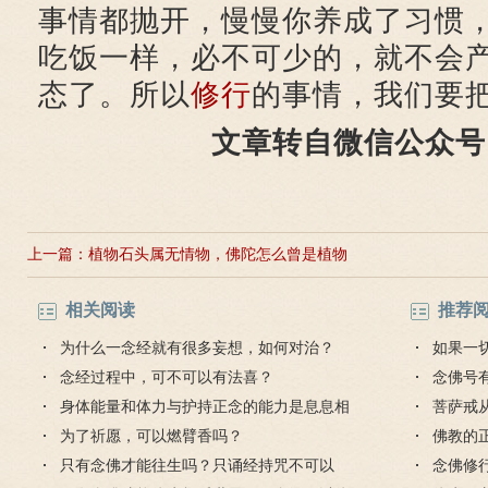
事情都抛开，慢慢你养成了习惯
吃饭一样，必不可少的，就不会
态了。所以
修行
的事情，我们要
文章转自微信公众号
上一篇：
植物石头属无情物，佛陀怎么曾是植物
石头？
相关阅读
推荐
为什么一念经就有很多妄想，如何对治？
如果一
念经过程中，可不可以有法喜？
想出的
念佛号
身体能量和体力与护持正念的能力是息息相
菩萨戒
关的吗？
为了祈愿，可以燃臂香吗？
受吗？
佛教的
只有念佛才能往生吗？只诵经持咒不可以
念佛修