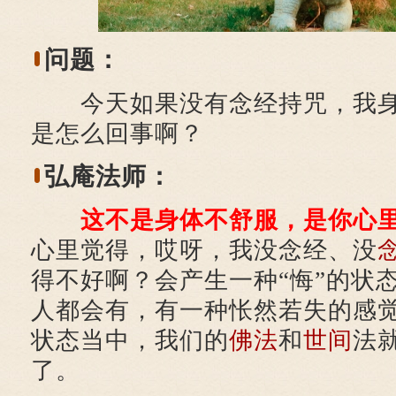
问题：
今天如果没有念经持咒，我身
是怎么回事啊？
弘庵法师：
这不是身体不舒服，是你心
心里觉得，哎呀，我没念经、没
得不好啊？会产生一种“悔”的状
人都会有，有一种怅然若失的感
状态当中，我们的
佛法
和
世间
法
了。