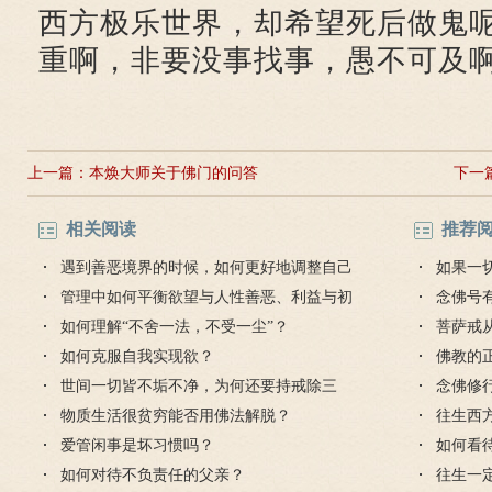
西方极乐世界，却希望死后做鬼
重啊，非要没事找事，愚不可及
上一篇：
本焕大师关于佛门的问答
下一
相关阅读
推荐
遇到善恶境界的时候，如何更好地调整自己
如果一
的状态？
管理中如何平衡欲望与人性善恶、利益与初
想出的
念佛号
心？
如何理解“不舍一法，不受一尘”？
菩萨戒
如何克服自我实现欲？
受吗？
佛教的
世间一切皆不垢不净，为何还要持戒除三
念佛修
毒？
物质生活很贫穷能否用佛法解脱？
件是什
往生西
爱管闲事是坏习惯吗？
生吗？
如何看
如何对待不负责任的父亲？
识？
往生一