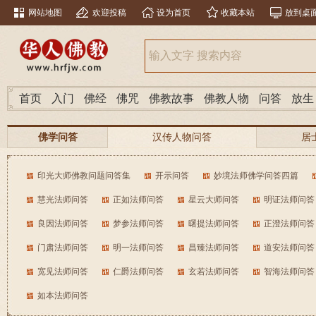
网站地图
欢迎投稿
设为首页
收藏本站
放到桌
首页
入门
佛经
佛咒
佛教故事
佛教人物
问答
放生
佛学问答
汉传人物问答
居
南传人物问答
分类问答
印光大师佛教问题问答集
开示问答
妙境法师佛学问答四篇
慧光法师问答
正如法师问答
星云大师问答
明证法师问答
良因法师问答
梦参法师问答
曙提法师问答
正澄法师问答
门肃法师问答
明一法师问答
昌臻法师问答
道安法师问答
宽见法师问答
仁爵法师问答
玄若法师问答
智海法师问答
如本法师问答