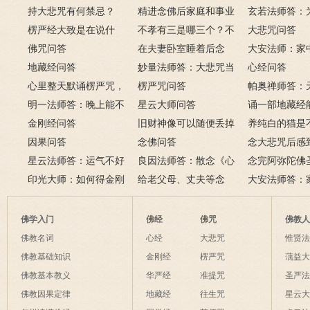
持大悲咒有何禁忌？
精进念佛后家庭和事业
玄若法师答：
楞严经大致是在说什
为何会出现很多逆缘？
不孝有三是哪三个？不
里持大悲咒会
大悲咒问答
么？如何修楞严法门？
佛咒问答
孝有三的含义是什么？
在夫妻卧室睡着后念
大安法师：家
地藏经问答
佛，有罪吗？
妙量法师答：大悲咒当
佛像应如何摆
心经问答
心里整天默诵楞严咒，
手机铃声如法吗？
楞严咒问答
帕奥禅师答：
方式对不对？
明一法师答：晚上能不
星云大师问答
阳眼的人是否
诵一部地藏经
能上香？为什么拜佛会
金刚经问答
旧财神像可以随便丢掉
禅法？
向给在世去世
养纯白的猫是
哭？这是流泪佛？
因果问答
吗？该怎么处理？
念佛问答
吗？
祥？
念大悲咒后感
星云法师答：运气不好
良因法师答：散念《心
朵莲花盛开，
念完阿弥陀佛
时如何转运？
印光大师：如何得金刚
经》将近一年，改念《地
给老父母、丈夫等念
吗？
是否需要回向
大安法师答：
经的真实利益？
藏经》可以吗？
《金刚经》、《心经》、
成灾怎么办？
往生咒可以吗？
佛学入门
佛经
佛咒
佛教
佛教名词
心经
大悲咒
惟贤
佛教基础知识
金刚经
楞严咒
蕅益
佛教基本教义
华严经
准提咒
圣严
佛教因果定律
地藏经
往生咒
星云