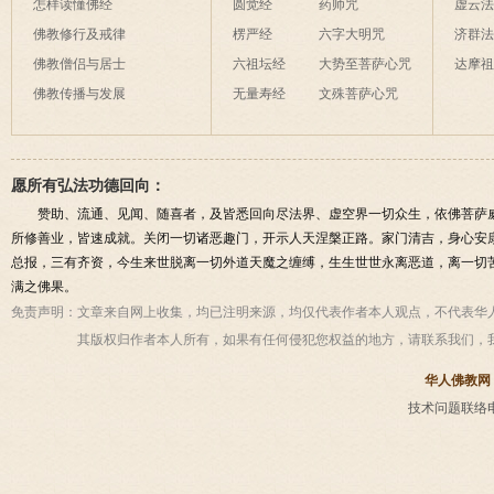
怎样读懂佛经
圆觉经
药师咒
虚云
佛教修行及戒律
楞严经
六字大明咒
济群
佛教僧侣与居士
六祖坛经
大势至菩萨心咒
达摩
佛教传播与发展
无量寿经
文殊菩萨心咒
愿所有弘法功德回向：
赞助、流通、见闻、随喜者，及皆悉回向尽法界、虚空界一切众生，依佛菩萨
所修善业，皆速成就。关闭一切诸恶趣门，开示人天涅槃正路。家门清吉，身心安
总报，三有齐资，今生来世脱离一切外道天魔之缠缚，生生世世永离恶道，离一切
满之佛果。
免责声明：
文章来自网上收集，均已注明来源，均仅代表作者本人观点，不代表华
其版权归作者本人所有，如果有任何侵犯您权益的地方，请联系我们，
华人佛教网
技术问题联络