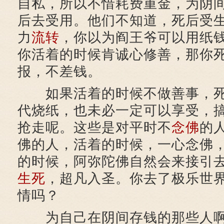
自私，所以不惜耗费重金，为阴
后去受用。他们不知道，死后受
力
流转
，你以为阎王爷可以用纸
你活着的时候肯诚心修善，那你
报，不差钱。
如果活着的时候不做善事，死
代烧纸，也未必一定可以享受，
抢走呢。这些是对平时不
念佛
的
佛的人，活着的时候，一心念佛
的时候，阿弥陀佛自然会来接引
生死
，超凡入圣。你去了极乐世
情吗？
为自己在阴间存钱的那些人啊