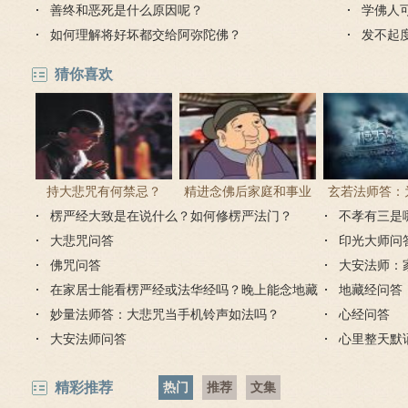
善终和恶死是什么原因呢？
德吗？
学佛人
如何理解将好坏都交给阿弥陀佛？
法？
发不起
能往生
猜你喜欢
持大悲咒有何禁忌？
精进念佛后家庭和事业
玄若法师答：
楞严经大致是在说什么？如何修楞严法门？
为何会出现很多逆缘？
里持大悲咒
不孝有三是
大悲咒问答
印光大师问
佛咒问答
大安法师：
在家居士能看楞严经或法华经吗？晚上能念地藏
地藏经问答
经吗？
妙量法师答：大悲咒当手机铃声如法吗？
心经问答
大安法师问答
心里整天默
精彩推荐
热门
推荐
文集