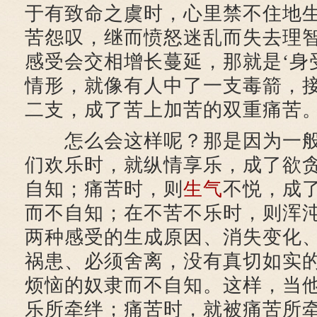
于有致命之虞时，心里禁不住地
苦怨叹，继而愤怒迷乱而失去理
感受会交相增长蔓延，那就是‘身受
情形，就像有人中了一支毒箭，
二支，成了苦上加苦的双重痛苦
怎么会这样呢？那是因为一般
们欢乐时，就纵情享乐，成了欲
自知；痛苦时，则
生气
不悦，成
而不自知；在不苦不乐时，则浑
两种感受的生成原因、消失变化
祸患、必须舍离，没有真切如实
烦恼的奴隶而不自知。这样，当
乐所牵绊；痛苦时，就被痛苦所