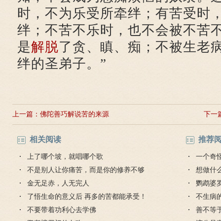
时，不为乐受所牵绊；有苦受时
绊；不苦不乐时，也不会被不苦
是
解脱
了贪、瞋、痴；不被生老
绊的圣弟子。”
上一篇：
佛陀善巧解说苦的来源
下一
相关阅读
推荐
上了哪个坡，就唱哪个歌
一个奇
不是别人让你痛苦，而是你的修养不够
想做什
金无足赤，人无完人
鹦鹉婆
了悟生命的意义后 再多的苦都能承受！
不生病
不要带着功利心去学佛
善不等