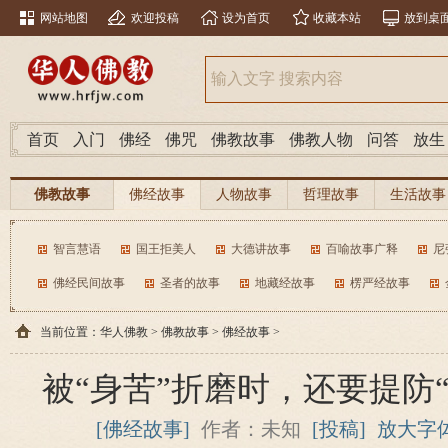
网站地图
欢迎投稿
设为首页
收藏本站
放到桌
首页
入门
佛经
佛咒
佛教故事
佛教人物
问答
放生
佛教故事
佛经故事
人物故事
哲理故事
生活故事
智言慧语
国王拒美人
大德讲故事
百喻故事广释
尼
佛经民间故事
圣者的故事
地藏经故事
楞严经故事
当前位置：
华人佛教
>
佛教故事
>
佛经故事
>
被“身苦”折磨时，还要提防
[佛经故事]
作者：未知
[投稿]
放大字