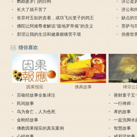
鹦鹉婆罗门的白狗
济公是
长大了就不苦了
济公和
舍弃对五欲的贪着，成功飞出笼子的鸽王
缺点的
佛陀让阿难尊者解说“跋地罗帝偈”的含义
菩萨与
邪淫让我的生活和健康都痛苦不堪
伪善世
猜你喜欢
因果报应
佛典故事
禅宗公
百喻经故事全集译注
善财童子五
民间故事
一行禅师：
鸟为食亡，人为色死
孝的故事
金刚经故事
一盆洗脚水
佛教因果报应的真实案例
智慧故事
心经故事
戒邪淫故事