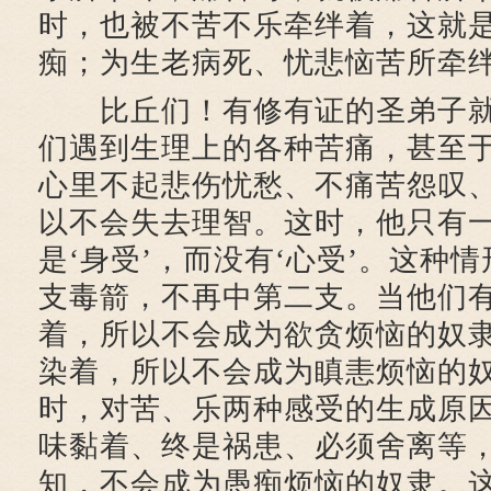
时，也被不苦不乐牵绊着，这就
痴；为生老病死、忧悲恼苦所牵
比丘们！有修有证的圣弟子就
们遇到生理上的各种苦痛，甚至
心里不起悲伤忧愁、不痛苦怨叹
以不会失去理智。这时，他只有
是‘身受’，而没有‘心受’。这种
支毒箭，不再中第二支。当他们
着，所以不会成为欲贪烦恼的奴
染着，所以不会成为瞋恚烦恼的
时，对苦、乐两种感受的生成原
味黏着、终是祸患、必须舍离等
知，不会成为愚痴烦恼的奴隶。