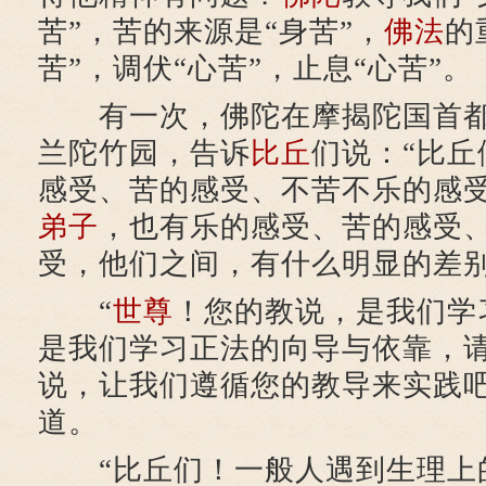
苦”，苦的来源是“身苦”，
佛法
的
苦”，调伏“心苦”，止息“心苦”。
有一次，佛陀在摩揭陀国首都
兰陀竹园，告诉
比丘
们说：“比
感受、苦的感受、不苦不乐的感
弟子
，也有乐的感受、苦的感受
受，他们之间，有什么明显的差别
“
世尊
！您的教说，是我们学
是我们学习正法的向导与依靠，
说，让我们遵循您的教导来实践吧
道。
“比丘们！一般人遇到生理上