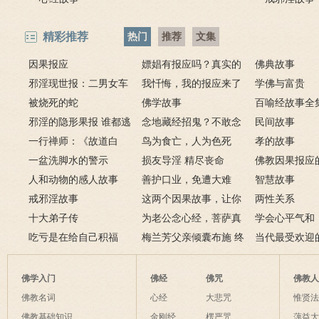
精彩推荐
热门
推荐
文集
因果报应
嫖娼有报应吗？真实的
佛典故事
邪淫现世报：二男女车
嫖娼报应
我忏悔，我的报应来了
学佛与富贵
上纵欲酿车祸被烧死
被烧死的蛇
－淫人妻者，妻淫人
佛学故事
百喻经故事全
邪淫的隐形果报 谁都逃
念地藏经招鬼？不敢念
民间故事
不掉
一行禅师：《故道白
地藏经的请进来
鸟为食亡，人为色死
孝的故事
云》
一盆洗脚水的警示
损友导淫 精尽丧命
佛教因果报应
人和动物的感人故事
善护口业，免遭大难
例
智慧故事
戒邪淫故事
这两个因果故事，让你
两性关系
十大弟子传
了解什么是业障
为老公念心经，菩萨真
学会心平气和
吃亏是在给自己积福
的加持为其开智慧了
梅兰芳父亲倾囊布施 终
当代最受欢迎
获善报
师及其代表作
佛学入门
佛经
佛咒
佛教
佛教名词
心经
大悲咒
惟贤
佛教基础知识
金刚经
楞严咒
蕅益