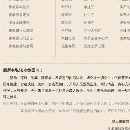
佛教基本教义
华严经
准提咒
圣严
佛教因果定律
地藏经
往生咒
星云
怎样读懂佛经
圆觉经
药师咒
虚云
佛教修行及戒律
楞严经
六字大明咒
济群
佛教僧侣与居士
六祖坛经
大势至菩萨心咒
达摩
佛教传播与发展
无量寿经
文殊菩萨心咒
愿所有弘法功德回向：
赞助、流通、见闻、随喜者，及皆悉回向尽法界、虚空界一切众生，依佛菩萨
所修善业，皆速成就。关闭一切诸恶趣门，开示人天涅槃正路。家门清吉，身心安
总报，三有齐资，今生来世脱离一切外道天魔之缠缚，生生世世永离恶道，离一切
满之佛果。
免责声明：
文章来自网上收集，均已注明来源，均仅代表作者本人观点，不代表华
其版权归作者本人所有，如果有任何侵犯您权益的地方，请联系我们，
华人佛教网
技术问题联络