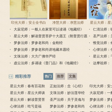
印光大师：安士全书白
净慧大师：净慧法师
星云大师：星
大寂尼师：一般人在家里可以读诵《地藏经》
话解
《楞严经》浅译
仁清法师：
《心经
吗？
星云大师：解读普贤菩萨十大愿王（附普贤行愿
圣严法师：
品全文）
梦参法师：梦参老和尚：金刚经
惟觉法师：
梦参法师：梦参老和尚讲地藏本愿经
心律法师：
文珠法师：大方广佛华严经
星云大师：
虚云法师：多诵读《普门品》和《地藏经》
达摩祖师：
精彩推荐
热门
推荐
文集
星云大师：春有百花秋
正如法师：念《心经》
印光大师：安
有月，夏有凉风冬有雪；
星云大师：星云大师谈
比《大悲咒》更好吗？
文珠法师：妙法莲华经
话解
大寂尼师：一
若无闲事挂心头，便是人
《心经》
星云大师：解读普贤菩
圣严法师：关于灵魂与
里可以读诵《
梦参法师：梦
间好时节。
萨十大愿王（附普贤行愿
心律法师：吃亏是福
鬼的终极真相
梦参法师：梦参老和尚
吗？
尚：金刚经
心律法师：什