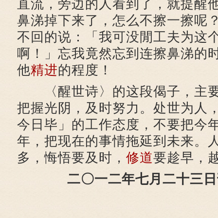
直流，旁边的人看到了，就提醒
鼻涕掉下来了，怎么不擦一擦呢
不回的说：「我可没閒工夫为这
啊！」忘我竟然忘到连擦鼻涕的
他
精进
的程度！
〈醒世诗〉的这段偈子，主要
把握光阴，及时努力。处世为人
今日毕」的工作态度，不要把今
年，把现在的事情拖延到未来。
多，悔悟要及时，
修道
要趁早，
二〇一二年七月二十三日