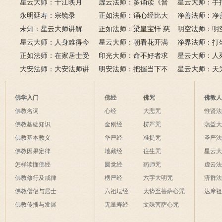
品全文）
星云大师：千江映月
讲地藏本愿经
虚云法师：多诵读《普
有缘？
星云大师：手
永明延寿：宗镜录
门品》和《地藏经》
正如法师：诵心经比大
满田，低头便
净善法师：净
未知：星云大师讲解
悲咒功德大吗
正如法师：梁皇宝忏 慈
六根清净方为
看风水与算命
明空法师：明
星云大师：人身难得今
悲道场
星云大师：朝看花开满
来是向前。
运？
《心经》中的
净界法师：打
已得，佛法难闻今已闻；
正如法师：在家居士受
树红，暮看花落树还空；
印光大师：命不好者求
该怎么念佛？
星云大师：人
此身不向今生度，更向何
五戒可以搭缦衣吗？
大安法师：大安法师讲
若将花比人间事，花与人
美好姻缘，有个简单方
明安法师：把握当下不
是怎样的？
星云大师：天
生度此身？
解
间事一同。
法
后悔
为毡，日月星
夜间不敢长伸
佛学入门
佛经
佛咒
佛教
破海底天。
佛教名词
心经
大悲咒
惟贤
佛教基础知识
金刚经
楞严咒
蕅益
佛教基本教义
华严经
准提咒
圣严
佛教因果定律
地藏经
往生咒
星云
怎样读懂佛经
圆觉经
药师咒
虚云
佛教修行及戒律
楞严经
六字大明咒
济群
佛教僧侣与居士
六祖坛经
大势至菩萨心咒
达摩
佛教传播与发展
无量寿经
文殊菩萨心咒