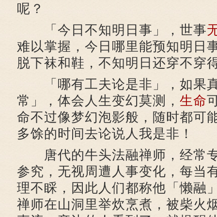
呢？
「今日不知明日事」，世事
难以掌握，今日哪里能预知明日
脱下袜和鞋，不知明日还穿不穿
「哪有工夫论是非」，如果真
常」，体会人生变幻莫测，
生命
命不过像梦幻泡影般，随时都可
多馀的时间去论说人我是非！
唐代的牛头法融禅师，经常专
参究，无视周遭人事变化，每当
理不睬，因此人们都称他「懒融
禅师在山洞里举炊烹煮，被柴火