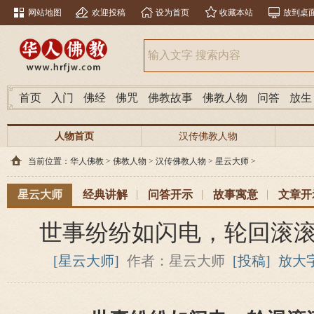
网站地图
欢迎投稿
设为首页
收藏本站
放到桌
首页
入门
佛经
佛咒
佛教故事
佛教人物
问答
放生
人物首页
汉传佛教人物
当前位置：
华人佛教
>
佛教人物
>
汉传佛教人物
>
星云大师
>
星云大师
经典讲解
问答开示
故事寓意
文章开
世事纷纷如闪电，轮回滚
[星云大师]
作者：星云大师
[投稿]
放大