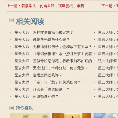
上一篇：
若欲学法，勿当自轻，宿世善根，难测
下一篇：
之故的解释
相关阅读
星云大师：怎样转贪瞋痴为戒定慧？
星云大师：
星云大师：佛陀放光是放什么光？
星云大师：
星云大师：无根禅师找房子，也和放下有关系？
星云大师：
星云大师：《摩诃僧祇律》水中捞月故事主要表
一样吗？
星云大师：
达什么？
星云大师：善似青松恶似花，看看眼前不如它的
解释
弘一法师/
意思
星云大师：无念法门，十种分别，何以无别？
星云大师：
星云大师：迷悟之间差几许？
星云大师：
星云大师：「定」与「慧」的关系如何？
星云大师：
星云大师：什么是「障道因缘」？
星云大师：
星云大师：何谓顿渐利钝？
星云大师：
动？
猜你喜欢