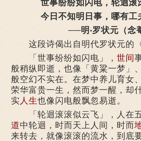
世事纷纷如闪电，轮迴滚
今日不知明日事，哪有工
──明‧罗状元（念
这段诗偈出自明代罗状元的〈
「世事纷纷如闪电」，
世间
般稍纵即逝，也像「黄粱一梦」
般空幻不实在。在梦中养儿育女
荣华富贵一生，然而梦一醒，却
实
人生
也像闪电般飘忽易逝。
「轮迴滚滚似云飞」，人在五
道
中轮迴，时而天上人间，时而
来转去，就像滚滚的流水，到底