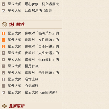
峰写下的诗偈解释
星云大师：用心参修，切勿虚度大
好时光，时间就是生命
星云大师：从白居易的《白云
泉》，学习出家人的无所求
热门推荐
星云大师：佛教对「临终关怀」的
看法
星云大师：佛教对「女性问题」的
看法
星云大师：佛教对「自杀问题」的
看法
星云大师：佛教对「人生命运」的
看法
星云大师：佛教对「生命教育」的
看法
星云大师：悟是什么
星云大师：佛教对「杀生问题」的
看法
星云大师：逆增上缘
星云大师：心无罣碍
星云大师：星云大师《谈因说果》
最新更新