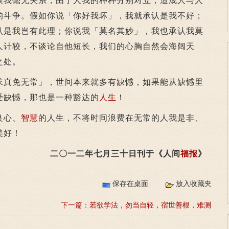
跟我毫无关系，由于人我的种种分别对立，造成人与人
的斗争。假如你说「你好我坏」，我就承认是我不好；
认是我岂有此理；你说我「莫名其妙」，我也承认我莫
人计较，不谈论自他短长，我们的心胸自然会海阔天
之处。
真免无常」，世间本来就多有缺憾，如果能从缺憾里
受缺憾，那也是一种豁达的
人生
！
良心、
智慧
的人生，不将时间浪费在无常的人我是非、
美好！
二〇一二年七月三十日刊于《人间
福报
》
保存在桌面
放入收藏夹
下一篇：
若欲学法，勿当自轻，宿世善根，难测
之故的解释