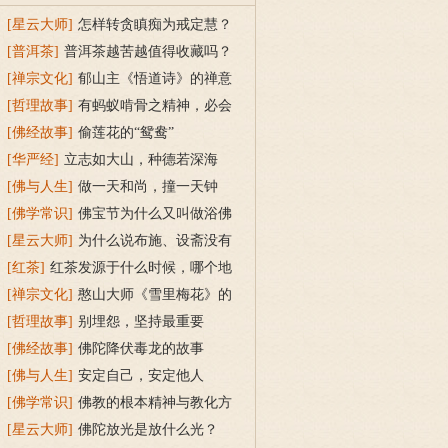
[星云大师]
怎样转贪瞋痴为戒定慧？
[普洱茶]
普洱茶越苦越值得收藏吗？
[禅宗文化]
郁山主《悟道诗》的禅意
[哲理故事]
有蚂蚁啃骨之精神，必会
成功
[佛经故事]
偷莲花的“鸳鸯”
[华严经]
立志如大山，种德若深海
[佛与人生]
做一天和尚，撞一天钟
[佛学常识]
佛宝节为什么又叫做浴佛
节？
[星云大师]
为什么说布施、设斋没有
功德？
[红茶]
红茶发源于什么时候，哪个地
方？
[禅宗文化]
憨山大师《雪里梅花》的
禅意
[哲理故事]
别埋怨，坚持最重要
[佛经故事]
佛陀降伏毒龙的故事
[佛与人生]
安定自己，安定他人
[佛学常识]
佛教的根本精神与教化方
式
[星云大师]
佛陀放光是放什么光？