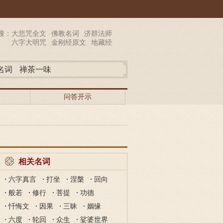
搜：
大悲咒全文
佛教名词
济群法师
六字大明咒
金刚经原文
地藏经
名词
禅茶一味
问答开示
相关名词
六字真言
打坐
涅槃
回向
般若
修行
菩提
功德
忏悔文
因果
三昧
姻缘
六度
轮回
众生
娑婆世界