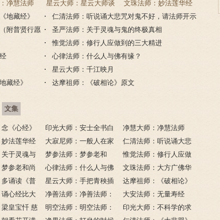
：净慧法师
星云大师：星云大师谈
文珠法师：妙法莲华经
《地藏经》
经》浅译
仁清法师：听说诵大悲咒对鬼不好，请法师开示
《心经》
（附普贤行愿
圣严法师：关于灵魂与鬼的终极真相
惟觉法师：修行人应做到的三大精进
经
心律法师：什么人与佛有缘？
星云大师：千江映月
地藏经》
达摩祖师：《破相论》原文
文集
：念《心经》
印光大师：安士全书白
净慧大师：净慧法师
》更好吗？
：妙法莲华经
话解
大寂尼师：一般人在家
《楞严经》浅译
仁清法师：听说诵大悲
：关于灵魂与
里可以读诵《地藏经》
梦参法师：梦参老和
咒对鬼不好，请法师开
惟觉法师：修行人应做
相
：梦参老和尚
吗？
尚：金刚经
心律法师：什么人与佛
示
到的三大精进
文珠法师：大方广佛华
经
：多诵读《普
有缘？
星云大师：手把青秧插
严经
达摩祖师：《破相论》
地藏经》
：诵心经比大
满田，低头便见水中天；
净善法师：净善法师：
原文
大安法师：无量寿经
吗
梁皇宝忏 慈
六根清净方为道，退步原
看风水与算命能否改变命
明空法师：明空法师：
印光大师：不科学的求