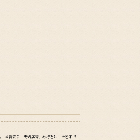
事
物
味
足，常得安乐，无诸病苦。欲行恶法，皆悉不成。