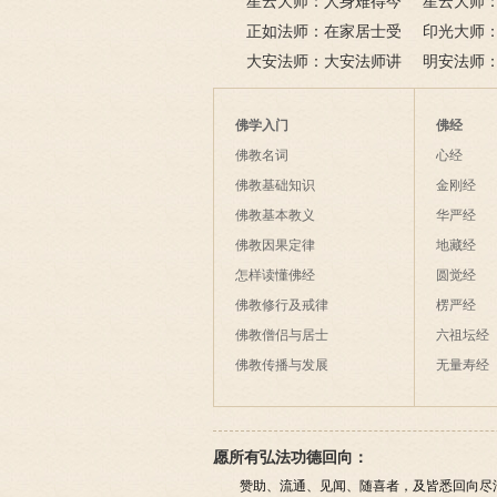
星云大师：人身难得今
悲道场
星云大师
已得，佛法难闻今已闻；
正如法师：在家居士受
树红，暮看
印光大师
此身不向今生度，更向何
五戒可以搭缦衣吗？
大安法师：大安法师讲
若将花比人
美好姻缘，
明安法师
生度此身？
解
间事一同。
法
后悔
佛学入门
佛经
佛教名词
心经
佛教基础知识
金刚经
佛教基本教义
华严经
佛教因果定律
地藏经
怎样读懂佛经
圆觉经
佛教修行及戒律
楞严经
佛教僧侣与居士
六祖坛经
佛教传播与发展
无量寿经
愿所有弘法功德回向：
赞助、流通、见闻、随喜者，及皆悉回向尽