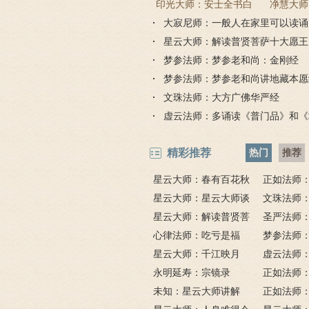
印光大师：安士全书白
净慧大师
大寂尼师：一般人在家里可以读诵
话解
《楞严
吗？
星云大师：解读普贤菩萨十大愿王
品全文）
梦参法师：梦参老和尚：金刚经
梦参法师：梦参老和尚讲地藏本愿
文珠法师：大方广佛华严经
虚云法师：多诵读《普门品》和《
精彩推荐
热门
推荐
星云大师：春有百花秋
正如法师
有月，夏有凉风冬有雪；
星云大师：星云大师谈
比《大悲咒
文珠法师
若无闲事挂心头，便是人
《心经》
星云大师：解读普贤菩
圣严法师
间好时节。
萨十大愿王（附普贤行愿
心律法师：吃亏是福
鬼的终极真
梦参法师
品全文）
星云大师：千江映月
讲地藏本愿
虚云法师
永明延寿：宗镜录
门品》和《
正如法师
未知：星云大师讲解
悲咒功德大
正如法师：