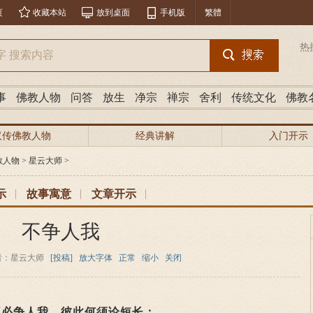
页
收藏本站
放到桌面
手机版
繁體
热
事
佛教人物
问答
放生
净宗
禅宗
舍利
传统文化
佛教
汉传佛教人物
经典讲解
入门开示
教人物
>
星云大师
>
示
故事寓意
文章开示
不争人我
者：星云大师
[投稿]
放大字体
正常
缩小
关闭
不必争人我，彼此何须论短长；