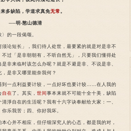
由来多缺陷，学道求真免
无常
。
──明‧憨山德清
〉的一段偈颂。
须论短长」，我们待人处世，最要紧的就是对是非不
，不过「是非朝朝有，不听自然无」，只要我们懂得处
当是非来临时该怎么办呢？就是不避是非、不说是非、
此，是非又哪里能奈我何？
到一点利益要计较，一点好坏也要计较……在人我的
会
自在
了。其实，
世间
事本来就不可能十全十美，缺陷
个清淨自在的生活呢？我有十六字诀奉献给大家：一、
、你乐我苦；四、你好我坏。
本心并不相应，但仔细深究人的心态，都是我的对，