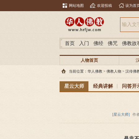
网站地图
欢迎投稿
设为首
首页
入门
佛经
佛咒
佛教故
人物首页
当前位置：
华人佛教
>
佛教人物
>
汉传佛
星云大师
经典讲解
问答开
[星云大师]
作
是非