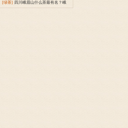
[绿茶]
四川峨眉山什么茶最有名？峨
眉山竹叶青