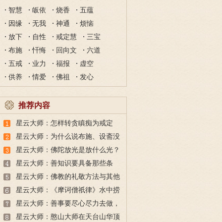
智慧
皈依
烧香
五蕴
因缘
无我
神通
烦恼
放下
自性
戒定慧
三宝
布施
忏悔
回向文
六道
五戒
业力
福报
虚空
供养
情爱
佛祖
发心
推荐内容
星云大师：怎样转贪瞋痴为戒定
慧？
星云大师：为什么说布施、设斋没
有功德？
星云大师：佛陀放光是放什么光？
星云大师：善知识要具备那些条
件？
星云大师：佛教的礼敬方法与其他
宗教有什么不一样吗？
星云大师：《摩诃僧祇律》水中捞
月故事主要表达什么？
星云大师：善事要尽心尽力去做，
恶事则要毫不犹豫的断除
星云大师：憨山大师在天台山华顶