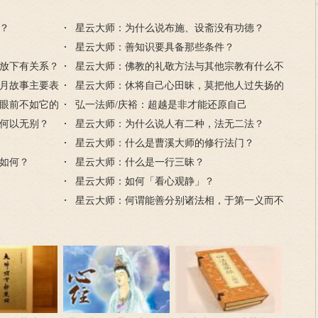
？
星云大师：为什么说布施、设斋没有功德？
星云大师：善知识要具备那些条件？
放下有关系？
星云大师：佛教的礼敬方法与其他宗教有什么不
月故事主要表
一样吗？
星云大师：休将自己心田昧，莫把他人过失扬的
眼前不如它的
解释
弘一法师/庆裕：超越是非才能还原自己
何以无别？
星云大师：为什么说人有二种，法无二法？
星云大师：什么是曹溪大师的修行法门？
如何？
星云大师：什么是一行三昧？
星云大师：如何「看心观静」？
星云大师：何谓能善分别诸法相，于第一义而不
动？