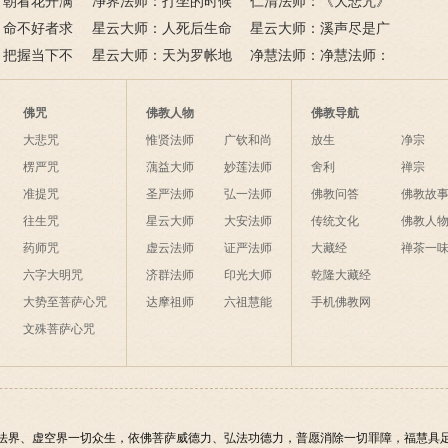
：朝看花开满
来是向前。
运？
《心经》中的般若智慧
净界法师：打坐的时候
子秘方，但是很灵验
仁清法师：《大悲咒》
花落树还空；
：命不好者求
该怎么念佛？
星云大师：人死后生命
的九种世间利益
星云大师：溪声尽是广
间事，花与人
有个简单方
：把握当下不
是怎样的？
星云大师：天为罗帐地
长舌，山色无非清净身；
净慧法师：净慧法师：
为毡，日月星辰伴我眠；
夜来八万四千偈，他日如
《妙法莲华经》浅释
夜间不敢长伸足，恐怕踏
何举似人？
佛咒
佛教人物
佛教导航
破海底天。
大悲咒
惟贤法师
广钦和尚
放生
净宗
楞严咒
蕅益大师
妙莲法师
舍利
禅宗
准提咒
圣严法师
弘一法师
佛教问答
佛教故
往生咒
星云大师
大安法师
传统文化
佛教人
药师咒
虚云法师
证严法师
大藏经
禅茶一
六字大明咒
济群法师
印光大师
乾隆大藏经
大势至菩萨心咒
达摩祖师
六祖慧能
手机佛教网
文殊菩萨心咒
法界、虚空界一切众生，依佛菩萨威德力、弘法功德力，普愿消除一切罪障，福慧具