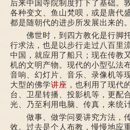
后来中国寺院制度打下了基础。
各种变文、鱼山梵呗，或是唐代盛
都是随朝代的进步所发展出来的
佛世时，到四方教化是行脚托
行求法，也是以步行走过八百里
中国，就应用了船只；现在传教
机的文明产物。现代的小型弘法
音响、幻灯片、音乐、录像机等
大型的佛学
讲座
，也利用了现代
台、卫星转播、投影机等，更配
光、乃至利用电脑、传真，来统
做事、做学问要讲究方法，传
效。过去是个人布教，慢慢地应