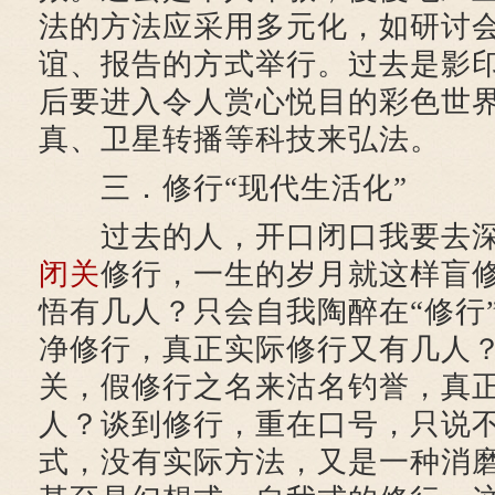
法的方法应采用多元化，如研讨
谊、报告的方式举行。过去是影
后要进入令人赏心悦目的彩色世
真、卫星转播等科技来弘法。
三．修行“现代生活化”
过去的人，开口闭口我要去深
闭关
修行，一生的岁月就这样盲
悟有几人？只会自我陶醉在“修行
净修行，真正实际修行又有几人？
关，假修行之名来沽名钓誉，真
人？谈到修行，重在口号，只说
式，没有实际方法，又是一种消