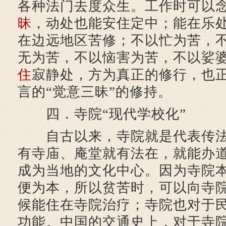
各种法门去度众生。工作时可以
昧
，动处也能安住定中；能在乐
在边远地区苦修；不以忙为苦，
无为苦，不以恼害为苦，不以娑
住
寂静处，方为真正的修行，也
言的“觉意三昧”的修持。
四．寺院“现代学校化”
自古以来，寺院就是代表传法
有寺庙、庵堂就有法在，就能办
成为当地的文化中心。因为寺院
便为本，所以贫苦时，可以向寺
候能住在寺院治疗；寺院也对于
功能。中国的交通史上，对于寺