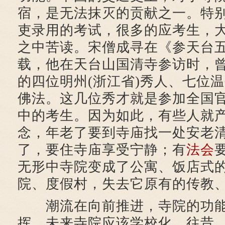
宿，是无法抹灭的贡献之一。特
吏录用的考试，很多的应考生，
之中苦读。宋僧成寻在《参天台
载，他在天台山国清寺参访时，
的四位明州(浙江省)秀人、七位温
佛法。这几位秀才就是参加全国
中的考生。因为如此，有些人就
念，年老了要到寺庙找一处安老
了，要住寺庙享受宁静；有
法会
无形中寺院变成了公寓、饭店式
院、度假村，失去它原有的传教
潮流在向前推进，寺院的功能
挥，未来寺院应该学校化。往昔