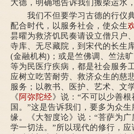
大德，明确地告诉我们搬柴运水
我们不但要学习古德的行仪典
配合时代，以服务社会，使众生
昙曜为救济饥民奏请设立僧只户
寺库、无尽藏院，到宋代的长生
(金融机构)；或是竺佛调、竺法
等为民医疗疾病，都是社会服务
应树立吃苦耐劳、救济众生的慈
服务；以教书、医护、艺术、文
《
阿弥陀经
》说：“不可以少善根
国。”这是告诉我们，要多为众生
缘。《大智度论》说：“菩萨为广
学一切法。”所以现代的修行，应