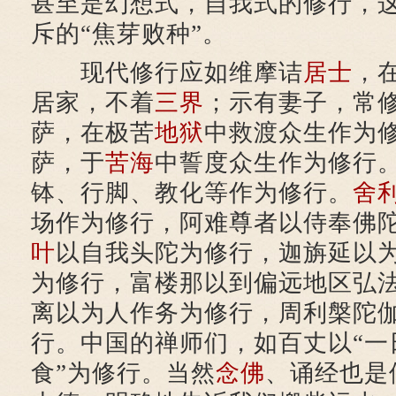
甚至是幻想式，自我式的修行，
斥的“焦芽败种”。
现代修行应如维摩诘
居士
，
居家，不着
三界
；示有妻子，常修
萨，在极苦
地狱
中救渡众生作为
萨，于
苦海
中誓度众生作为修行
钵、行脚、教化等作为修行。
舍
场作为修行，阿难尊者以侍奉佛
叶
以自我头陀为修行，迦旃延以
为修行，富楼那以到偏远地区弘
离以为人作务为修行，周利槃陀
行。中国的禅师们，如百丈以“一
食”为修行。当然
念佛
、诵经也是