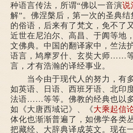
种语言传法，所谓“佛以一音演
说
解”。佛涅槃后，第一次的圣典结
的俗语，后来有了梵文，免不了
近世在尼泊尔、高昌、于阗等地
文佛典。中国的翻译家中，竺法
语言，鸠摩罗什、玄奘大师……
言，才有浩瀚的译经事业。
当今由于现代人的努力，有多
如英语、日语、西班牙语、北印
法语……等等。佛教的经典也以
如《大唐西域记》、《
大乘起信
体化也渐渐普遍了，如佛学各类
把藏经、大辞典译成英文。现在