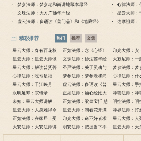
梦参法师：梦参老和尚讲地藏本愿经
心律法师：
文珠法师：大方广佛华严经
星云大师：
虚云法师：多诵读《普门品》和《地藏经》
达摩祖师：
精彩推荐
热门
推荐
文集
星云大师：春有百花秋
正如法师：念《心经》
印光大师：安
有月，夏有凉风冬有雪；
星云大师：星云大师谈
比《大悲咒》更好吗？
文珠法师：妙法莲华经
话解
大寂尼师：一
若无闲事挂心头，便是人
《心经》
星云大师：解读普贤菩
圣严法师：关于灵魂与
里可以读诵《
梦参法师：梦
间好时节。
萨十大愿王（附普贤行愿
心律法师：吃亏是福
鬼的终极真相
梦参法师：梦参老和尚
吗？
尚：金刚经
心律法师：什
品全文）
星云大师：千江映月
讲地藏本愿经
虚云法师：多诵读《普
有缘？
星云大师：手
永明延寿：宗镜录
门品》和《地藏经》
正如法师：诵心经比大
满田，低头便
净善法师：净
未知：星云大师讲解
悲咒功德大吗
正如法师：梁皇宝忏 慈
六根清净方为
看风水与算命
明空法师：明
星云大师：人身难得今
悲道场
星云大师：朝看花开满
来是向前。
运？
《心经》中的
净界法师：打
已得，佛法难闻今已闻；
正如法师：在家居士受
树红，暮看花落树还空；
印光大师：命不好者求
该怎么念佛？
星云大师：人
此身不向今生度，更向何
五戒可以搭缦衣吗？
大安法师：大安法师讲
若将花比人间事，花与人
美好姻缘，有个简单方
明安法师：把握当下不
是怎样的？
星云大师：天
生度此身？
解
间事一同。
法
后悔
为毡，日月星