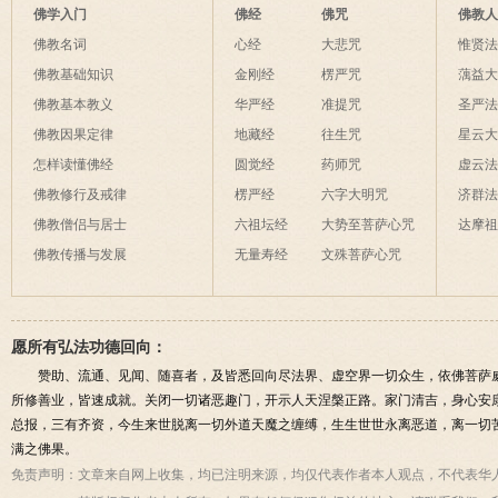
夜间不敢长伸
佛学入门
佛经
佛咒
佛教
破海底天。
佛教名词
心经
大悲咒
惟贤
佛教基础知识
金刚经
楞严咒
蕅益
佛教基本教义
华严经
准提咒
圣严
佛教因果定律
地藏经
往生咒
星云
怎样读懂佛经
圆觉经
药师咒
虚云
佛教修行及戒律
楞严经
六字大明咒
济群
佛教僧侣与居士
六祖坛经
大势至菩萨心咒
达摩
佛教传播与发展
无量寿经
文殊菩萨心咒
愿所有弘法功德回向：
赞助、流通、见闻、随喜者，及皆悉回向尽法界、虚空界一切众生，依佛菩萨
所修善业，皆速成就。关闭一切诸恶趣门，开示人天涅槃正路。家门清吉，身心安
总报，三有齐资，今生来世脱离一切外道天魔之缠缚，生生世世永离恶道，离一切
满之佛果。
免责声明：
文章来自网上收集，均已注明来源，均仅代表作者本人观点，不代表华