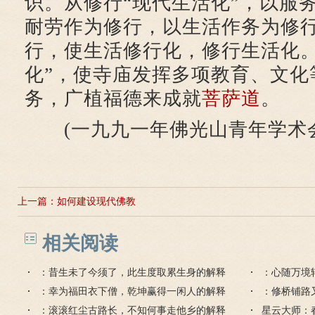
识。从修行“现代生活化”，以服
耐劳作为修行，以生活作务为修
行，使生活修行化，修行生活化。
化”，使寺庙发挥多项教育、文化
务，广植福德来成就
菩萨道
。
(一九九一年佛光山青年学术会
上一篇：
如何建设现代佛教
相关阅读
：昔生未了今须了，此生度取累生身的解释
：心随万境
：幸为福田衣下僧，乾坤赢得一闲人的解释
复无忧的解
：修桥铺路
：滚滚红尘古路长，不知何事走他乡的解释
星云大师：