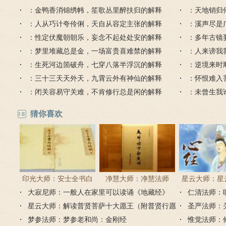
：金鸭香消锦绣帏，笙歌丛里醉扶归的解释
解释
：天地销归
：人从巧计夸伶俐，天自从容定主张的解释
：溪声尽是
：性定伏魔朝朝乐，妄念不起处处安的解释
：多年古镜
：梦里堆藏总是金，一场富贵喜难禁的解释
：人来谤我
：生死河边箇破舟，七穿八落半浮沉的解释
：逆境来时
：三十三天天外天，九霄云外有神仙的解释
：怀恨难入
：闭关容易守关难，不肯修行总是闲的解释
：未曾生我
猜你喜欢
印光大师：安士全书白
净慧大师：净慧法师
星云大师：星
大寂尼师：一般人在家里可以读诵《地藏经》
话解
《楞严经》浅译
仁清法师：
《心经
吗？
星云大师：解读普贤菩萨十大愿王（附普贤行愿
圣严法师：
品全文）
梦参法师：梦参老和尚：金刚经
惟觉法师：