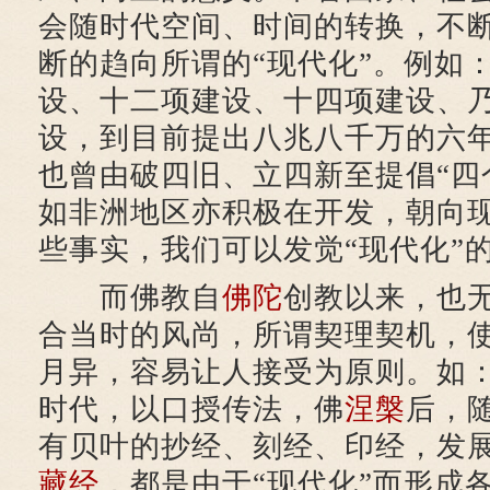
会随时代空间、时间的转换，不
断的趋向所谓的“现代化”。例如
设、十二项建设、十四项建设、
设，到目前提出八兆八千万的六
也曾由破四旧、立四新至提倡“四
如非洲地区亦积极在开发，朝向
些事实，我们可以发觉“现代化”
而佛教自
佛陀
创教以来，也
合当时的风尚，所谓契理契机，
月异，容易让人接受为原则。如
时代，以口授传法，佛
涅槃
后，
有贝叶的抄经、刻经、印经，发
藏经
，都是由于“现代化”而形成