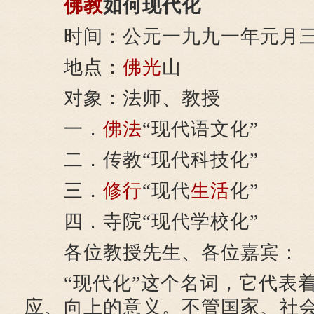
佛教
如何现代化
时间：公元一九九一年元月
地点：
佛光
山
对象：法师、教授
一．
佛法
“现代语文化”
二．传教“现代科技化”
三．
修行
“现代
生活
化”
四．寺院“现代学校化”
各位教授先生、各位嘉宾：
“现代化”这个名词，它代表着
应、向上的意义。不管国家、社