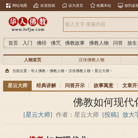
网站地图
欢迎投稿
设为首页
收藏本站
放到桌
首页
入门
佛经
佛咒
佛教故事
佛教人物
问答
放生
人物首页
汉传佛教人物
当前位置：
华人佛教
>
佛教人物
>
汉传佛教人物
>
星云大师
>
星云大师
经典讲解
问答开示
故事寓意
文章开
佛教如何现代
[星云大师]
作者：星云大师
[投稿]
放大