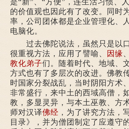
是“新”、“方便”，连生活习惯、
的价值观也因此有了改变。同时
率，公司团体都是企业管理化、
电脑化。
过去佛陀说法，虽然只是以口
很重视方法，应用了譬喻、
因缘
教化
弟子
们。随着时代、地域、
方式也有了多层次的改进。佛教
时国家分裂战乱，当时阴阳方术
非常盛行，来中土的西域高僧，
教，多显灵异，与本土巫教、方
师对汉译
佛经
，为了讲究方法，
目录》，并为僧团制定了应遵守