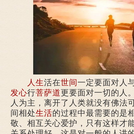
人生
活在
世间
一定要面对人
发心
行
菩萨道
更要面对一切的人
人为主，离开了人类就没有佛法
间相处
生活
的过程中最需要的是
敬、相互关心爱护，只有这样才
关系处理好，这是对一般的人讲