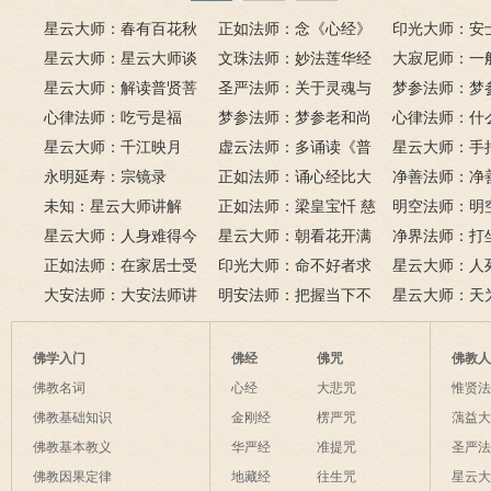
星云大师：春有百花秋
正如法师：念《心经》
印光大师：安
有月，夏有凉风冬有雪；
星云大师：星云大师谈
比《大悲咒》更好吗？
文珠法师：妙法莲华经
话解
大寂尼师：一
若无闲事挂心头，便是人
《心经》
星云大师：解读普贤菩
圣严法师：关于灵魂与
里可以读诵《
梦参法师：梦
间好时节。
萨十大愿王（附普贤行愿
心律法师：吃亏是福
鬼的终极真相
梦参法师：梦参老和尚
吗？
尚：金刚经
心律法师：什
品全文）
星云大师：千江映月
讲地藏本愿经
虚云法师：多诵读《普
有缘？
星云大师：手
永明延寿：宗镜录
门品》和《地藏经》
正如法师：诵心经比大
满田，低头便
净善法师：净
未知：星云大师讲解
悲咒功德大吗
正如法师：梁皇宝忏 慈
六根清净方为
看风水与算命
明空法师：明
星云大师：人身难得今
悲道场
星云大师：朝看花开满
来是向前。
运？
《心经》中的
净界法师：打
已得，佛法难闻今已闻；
正如法师：在家居士受
树红，暮看花落树还空；
印光大师：命不好者求
该怎么念佛？
星云大师：人
此身不向今生度，更向何
五戒可以搭缦衣吗？
大安法师：大安法师讲
若将花比人间事，花与人
美好姻缘，有个简单方
明安法师：把握当下不
是怎样的？
星云大师：天
生度此身？
解
间事一同。
法
后悔
为毡，日月星
夜间不敢长伸
佛学入门
佛经
佛咒
佛教
破海底天。
佛教名词
心经
大悲咒
惟贤
佛教基础知识
金刚经
楞严咒
蕅益
佛教基本教义
华严经
准提咒
圣严
佛教因果定律
地藏经
往生咒
星云