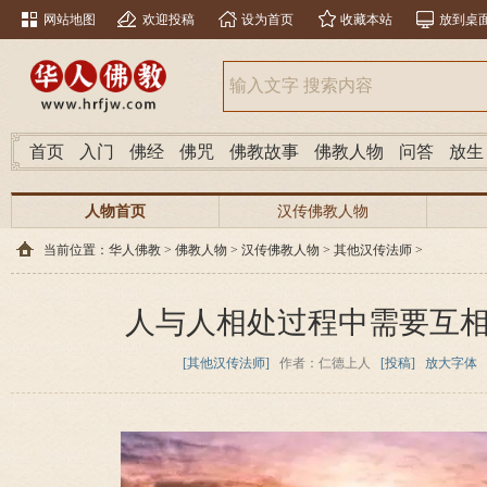
网站地图
欢迎投稿
设为首页
收藏本站
放到桌
首页
入门
佛经
佛咒
佛教故事
佛教人物
问答
放生
人物首页
汉传佛教人物
当前位置：
华人佛教
>
佛教人物
>
汉传佛教人物
>
其他汉传法师
>
人与人相处过程中需要互
[其他汉传法师]
作者：仁德上人
[投稿]
放大字体