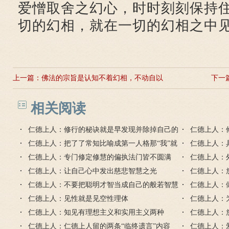
爱憎取舍之幻心，时时刻刻保持
切的幻相，就在一切的幻相之中
上一篇：
佛法的宗旨是认知不着幻相，不动自以
下一
为是的自我
相关阅读
仁德上人：修行的秘诀就是早发现并除掉自己的
仁德上人：
习气毛病
仁德上人：把了了常知比喻成第一人格那“我”就
的缺点错误
仁德上人：
是第二人格
仁德上人：专门修定修慧的偏执法门皆不圆满
戒定慧
仁德上人：
仁德上人：让自己心中发出慈悲智慧之光
仁德上人：
仁德上人：不要把聪明才智当成自己的般若智慧
仁德上人：
仁德上人：见性就是见空性理体
的智慧心
仁德上人：
仁德上人：知见有理想主义和实用主义两种
己的自由心
仁德上人：
仁德上人：仁德上人留的两条“临终遗言”内容
仁德上人：