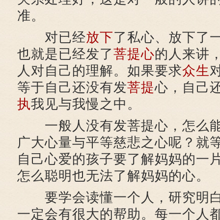
准。
对已经
放下
了私心、放下了
也就是已经发了
菩提心
的人来讲
人对自己的理解。如果要求
众生
等于自己还没有发
菩提
心，自己
执
我见与我慢之中。
一般人没有发菩提心，怎么能
广大心量与平等慈悲之心呢？就
自己心爱的孩子要了解妈妈的一
怎么聪明也无法了解妈妈的心。
要学会读懂一个人，研究明白
一定会有很大的帮助。每一个人