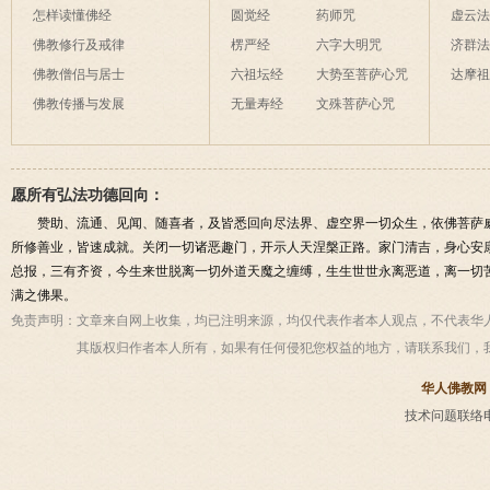
怎样读懂佛经
圆觉经
药师咒
虚云
佛教修行及戒律
楞严经
六字大明咒
济群
佛教僧侣与居士
六祖坛经
大势至菩萨心咒
达摩
佛教传播与发展
无量寿经
文殊菩萨心咒
愿所有弘法功德回向：
赞助、流通、见闻、随喜者，及皆悉回向尽法界、虚空界一切众生，依佛菩萨
所修善业，皆速成就。关闭一切诸恶趣门，开示人天涅槃正路。家门清吉，身心安
总报，三有齐资，今生来世脱离一切外道天魔之缠缚，生生世世永离恶道，离一切
满之佛果。
免责声明：
文章来自网上收集，均已注明来源，均仅代表作者本人观点，不代表华
其版权归作者本人所有，如果有任何侵犯您权益的地方，请联系我们，
华人佛教网
技术问题联络