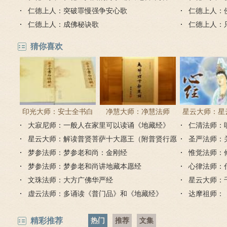
仁德上人：突破罪慢强争安心歌
烦恼？
仁德上人：
仁德上人：成佛秘诀歌
仁德上人：
己
猜你喜欢
印光大师：安士全书白
净慧大师：净慧法师
星云大师：星
大寂尼师：一般人在家里可以读诵《地藏经》
话解
《楞严经》浅译
仁清法师：
《心经
吗？
星云大师：解读普贤菩萨十大愿王（附普贤行愿
圣严法师：
品全文）
梦参法师：梦参老和尚：金刚经
惟觉法师：
梦参法师：梦参老和尚讲地藏本愿经
心律法师：
文珠法师：大方广佛华严经
星云大师：
虚云法师：多诵读《普门品》和《地藏经》
达摩祖师：
精彩推荐
热门
推荐
文集