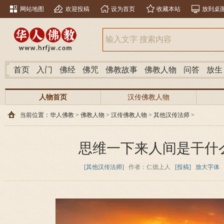
网站地图
欢迎投稿
设为首页
收藏本站
放到桌
首页
入门
佛经
佛咒
佛教故事
佛教人物
问答
放生
人物首页
汉传佛教人物
当前位置：
华人佛教
>
佛教人物
>
汉传佛教人物
>
其他汉传法师
>
思维一下来人间是干什
[其他汉传法师]
作者：仁德上人
[投稿]
放大字体