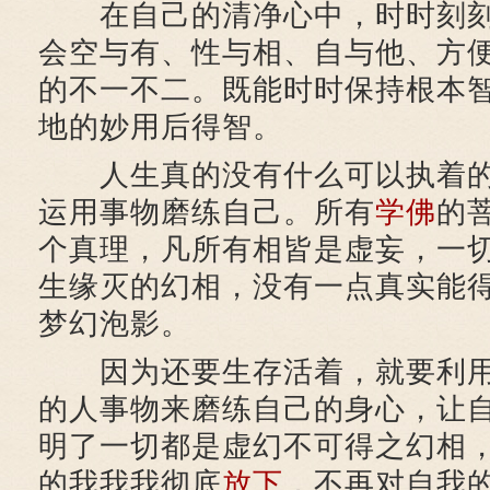
在自己的清净心中，时时刻刻
会空与有、性与相、自与他、方
的不一不二。既能时时保持根本
地的妙用后得智。
人生真的没有什么可以执着的
运用事物磨练自己。所有
学佛
的
个真理，凡所有相皆是虚妄，一
生缘灭的幻相，没有一点真实能
梦幻泡影。
因为还要生存活着，就要利用
的人事物来磨练自己的身心，让
明了一切都是虚幻不可得之幻相
的我我我彻底
放下
，不再对自我