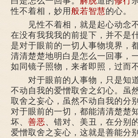
白是怎么一回事。
解脱
道的
修行
性不着相，妙用
般若
智慧
的心。
见性不着相，就是起心动念不
在没有我我我的前提下，并不是
是对于眼前的一切人事物境界，
清清楚楚地明白是怎么一回事，
如同镜子照物，来者即照，过而
对于眼前的人事物，只是知道
不动自我的爱憎取舍之幻心。虽
取舍之妄心，虽然不动自我的分
对于眼前的一切，都能清清楚楚
坏、
善恶
、错对、美丑，在分别
爱憎取舍之妄心，这就是善能分