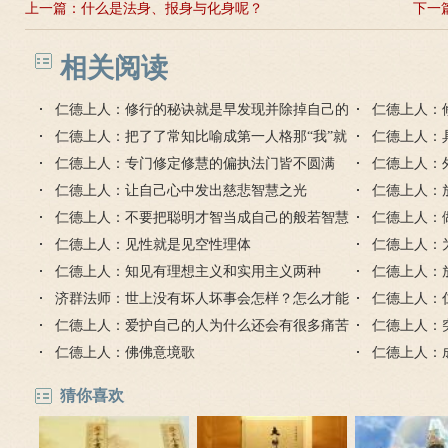
上一篇：
什么是法身、报身与化身呢？
下一
相关阅读
仁德上人：修行的秘诀就是早发现并除掉自己的
仁德上人：
习气毛病
仁德上人：把了了常知比喻成第一人格那“我”就
的缺点错误
仁德上人：
是第二人格
仁德上人：专门修定修慧的偏执法门皆不圆满
戒定慧
仁德上人：
仁德上人：让自己心中发出慈悲智慧之光
仁德上人：
仁德上人：不要把聪明才智当成自己的般若智慧
仁德上人：
仁德上人：见性就是见空性理体
的智慧心
仁德上人：
仁德上人：知见有理想主义和实用主义两种
己的自由心
仁德上人：
济群法师：世上没有坏人坏事会怎样？怎么才能
仁德上人：
包容所有人？
仁德上人：爱护自己的人为什么还会有很多痛苦
仁德上人：
烦恼？
仁德上人：佛佛意境歌
仁德上人：
猜你喜欢