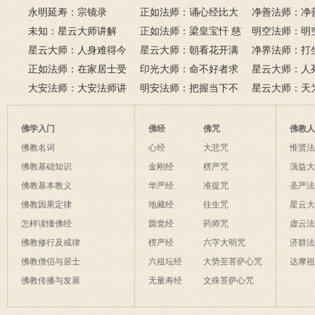
永明延寿：宗镜录
门品》和《地藏经》
正如法师：诵心经比大
满田，低头便
净善法师：净
未知：星云大师讲解
悲咒功德大吗
正如法师：梁皇宝忏 慈
六根清净方为
看风水与算命
明空法师：明
星云大师：人身难得今
悲道场
星云大师：朝看花开满
来是向前。
运？
《心经》中的
净界法师：打
已得，佛法难闻今已闻；
正如法师：在家居士受
树红，暮看花落树还空；
印光大师：命不好者求
该怎么念佛？
星云大师：人
此身不向今生度，更向何
五戒可以搭缦衣吗？
大安法师：大安法师讲
若将花比人间事，花与人
美好姻缘，有个简单方
明安法师：把握当下不
是怎样的？
星云大师：天
生度此身？
解
间事一同。
法
后悔
为毡，日月星
夜间不敢长伸
佛学入门
佛经
佛咒
佛教
破海底天。
佛教名词
心经
大悲咒
惟贤
佛教基础知识
金刚经
楞严咒
蕅益
佛教基本教义
华严经
准提咒
圣严
佛教因果定律
地藏经
往生咒
星云
怎样读懂佛经
圆觉经
药师咒
虚云
佛教修行及戒律
楞严经
六字大明咒
济群
佛教僧侣与居士
六祖坛经
大势至菩萨心咒
达摩
佛教传播与发展
无量寿经
文殊菩萨心咒