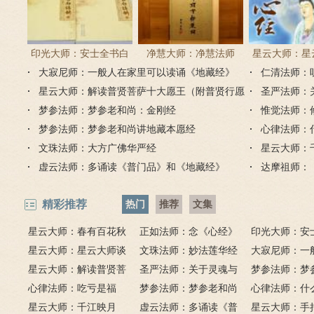
印光大师：安士全书白
净慧大师：净慧法师
星云大师：星
大寂尼师：一般人在家里可以读诵《地藏经》
话解
《楞严经》浅译
仁清法师：
《心经
吗？
星云大师：解读普贤菩萨十大愿王（附普贤行愿
圣严法师：
品全文）
梦参法师：梦参老和尚：金刚经
惟觉法师：
梦参法师：梦参老和尚讲地藏本愿经
心律法师：
文珠法师：大方广佛华严经
星云大师：
虚云法师：多诵读《普门品》和《地藏经》
达摩祖师：
精彩推荐
热门
推荐
文集
星云大师：春有百花秋
正如法师：念《心经》
印光大师：安
有月，夏有凉风冬有雪；
星云大师：星云大师谈
比《大悲咒》更好吗？
文珠法师：妙法莲华经
话解
大寂尼师：一
若无闲事挂心头，便是人
《心经》
星云大师：解读普贤菩
圣严法师：关于灵魂与
里可以读诵《
梦参法师：梦
间好时节。
萨十大愿王（附普贤行愿
心律法师：吃亏是福
鬼的终极真相
梦参法师：梦参老和尚
吗？
尚：金刚经
心律法师：什
品全文）
星云大师：千江映月
讲地藏本愿经
虚云法师：多诵读《普
有缘？
星云大师：手