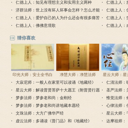
仁德上人：知见有理想主义和实用主义两种
己的自由心
仁德上人：
济群法师：世上没有坏人坏事会怎样？怎么才能
仁德上人：
包容所有人？
仁德上人：爱护自己的人为什么还会有很多痛苦
仁德上人：
烦恼？
仁德上人：佛佛意境歌
仁德上人：
猜你喜欢
印光大师：安士全书白
净慧大师：净慧法师
星云大师：星
大寂尼师：一般人在家里可以读诵《地藏经》
话解
《楞严经》浅译
仁清法师：
《心经
吗？
星云大师：解读普贤菩萨十大愿王（附普贤行愿
圣严法师：
品全文）
梦参法师：梦参老和尚：金刚经
惟觉法师：
梦参法师：梦参老和尚讲地藏本愿经
心律法师：
文珠法师：大方广佛华严经
星云大师：
虚云法师：多诵读《普门品》和《地藏经》
达摩祖师：