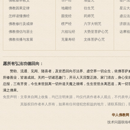
佛教基本教义
华严经
准提咒
圣严
佛教因果定律
地藏经
往生咒
星云
怎样读懂佛经
圆觉经
药师咒
虚云
佛教修行及戒律
楞严经
六字大明咒
济群
佛教僧侣与居士
六祖坛经
大势至菩萨心咒
达摩
佛教传播与发展
无量寿经
文殊菩萨心咒
愿所有弘法功德回向：
赞助、流通、见闻、随喜者，及皆悉回向尽法界、虚空界一切众生，依佛菩萨
所修善业，皆速成就。关闭一切诸恶趣门，开示人天涅槃正路。家门清吉，身心安
总报，三有齐资，今生来世脱离一切外道天魔之缠缚，生生世世永离恶道，离一切
满之佛果。
免责声明：
文章来自网上收集，均已注明来源，均仅代表作者本人观点，不代表华
其版权归作者本人所有，如果有任何侵犯您权益的地方，请联系我们，
华人佛教网
技术问题联络