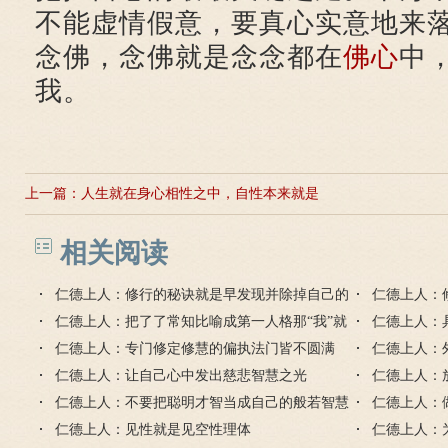
不能虚情假意，要真心实意地来
念佛，念佛就是念念都在
佛心
中
我。
上一篇：
人生就在身心相性之中，自性本来就是
佛
相关阅读
仁德上人：修行的秘诀就是早发现并除掉自己的
仁德上人：
习气毛病
仁德上人：把了了常知比喻成第一人格那“我”就
的缺点错误
仁德上人：
是第二人格
仁德上人：专门修定修慧的偏执法门皆不圆满
戒定慧
仁德上人：
仁德上人：让自己心中发出慈悲智慧之光
仁德上人：
仁德上人：不要把聪明才智当成自己的般若智慧
仁德上人：
仁德上人：见性就是见空性理体
的智慧心
仁德上人：