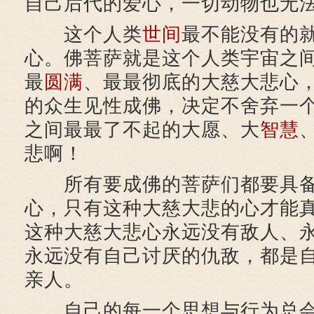
自己后代的爱心，一切动物也无
这个人类
世间
最不能没有的
心。佛菩萨就是这个人类宇宙之
最
圆满
、最最彻底的大慈大悲心
的众生见性成佛，决定不舍弃一
之间最最了不起的大愿、大
智慧
悲啊！
所有要成佛的菩萨们都要具备
心，只有这种大慈大悲的心才能
这种大慈大悲心永远没有敌人、
永远没有自己讨厌的仇敌，都是
亲人。
自己的每一个思想与行为总会