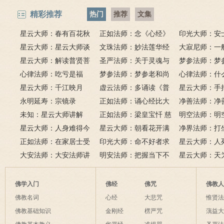
精彩推荐
热门
推荐
文集
星云大师：春有百花秋
正如法师：念《心经》
印光大师：安
有月，夏有凉风冬有雪；
星云大师：星云大师谈
比《大悲咒》更好吗？
文珠法师：妙法莲华经
话解
大寂尼师：一
若无闲事挂心头，便是人
《心经》
星云大师：解读普贤菩
圣严法师：关于灵魂与
里可以读诵《
梦参法师：梦
间好时节。
萨十大愿王（附普贤行愿
心律法师：吃亏是福
鬼的终极真相
梦参法师：梦参老和尚
吗？
尚：金刚经
心律法师：什
品全文）
星云大师：千江映月
讲地藏本愿经
虚云法师：多诵读《普
有缘？
星云大师：手
永明延寿：宗镜录
门品》和《地藏经》
正如法师：诵心经比大
满田，低头便
净善法师：净
未知：星云大师讲解
悲咒功德大吗
正如法师：梁皇宝忏 慈
六根清净方为
看风水与算命
明空法师：明
星云大师：人身难得今
悲道场
星云大师：朝看花开满
来是向前。
运？
《心经》中的
净界法师：打
已得，佛法难闻今已闻；
正如法师：在家居士受
树红，暮看花落树还空；
印光大师：命不好者求
该怎么念佛？
星云大师：人
此身不向今生度，更向何
五戒可以搭缦衣吗？
大安法师：大安法师讲
若将花比人间事，花与人
美好姻缘，有个简单方
明安法师：把握当下不
是怎样的？
星云大师：天
生度此身？
解
间事一同。
法
后悔
为毡，日月星
夜间不敢长伸
佛学入门
佛经
佛咒
佛教
破海底天。
佛教名词
心经
大悲咒
惟贤
佛教基础知识
金刚经
楞严咒
蕅益