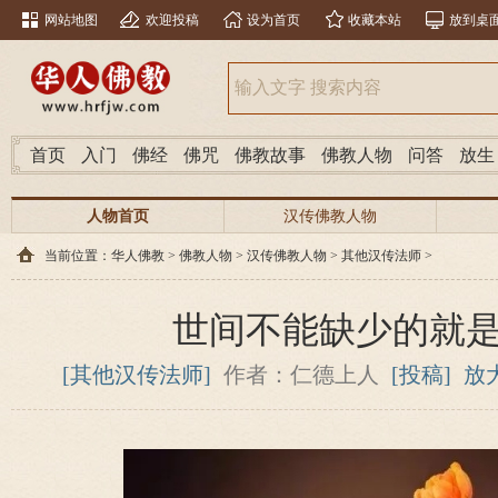
网站地图
欢迎投稿
设为首页
收藏本站
放到桌
首页
入门
佛经
佛咒
佛教故事
佛教人物
问答
放生
人物首页
汉传佛教人物
当前位置：
华人佛教
>
佛教人物
>
汉传佛教人物
>
其他汉传法师
>
世间不能缺少的就
[其他汉传法师]
作者：仁德上人
[投稿]
放