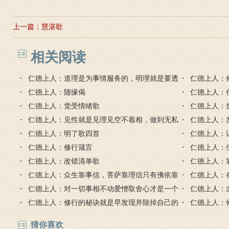
上一篇：
慧湛歌
相关阅读
仁德上人：道理是为事情服务的，明理就是要透
仁德上人：
事
仁德上人：随缘偈
就和外成就
仁德上人：
仁德上人：觉受情绪歌
仁德上人：
仁德上人：见性就是见理见空不着相，做到无私
仁德上人：
无我无求不执着
仁德上人：明了歌四首
仁德上人：
仁德上人：修行箴言
仁德上人：
仁德上人：改错清单歌
了什么？
仁德上人：
仁德上人：众生靠事信，菩萨靠理信只有佛依靠
仁德上人：
智慧生信
仁德上人：对一切事相不动爱憎取舍心才是一个
体
仁德上人：
真正的明白人
仁德上人：修行的秘诀就是早发现并除掉自己的
求
仁德上人：
习气毛病
的缺点错误
猜你喜欢