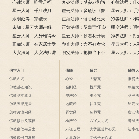
间好时节。
萨十大愿王（附普贤行愿
心律法师：吃亏是福
鬼的终极真相
梦参法师：梦参老和尚
吗？
尚：金刚经
心律法师：什
品全文）
星云大师：千江映月
讲地藏本愿经
虚云法师：多诵读《普
有缘？
星云大师：手
永明延寿：宗镜录
门品》和《地藏经》
正如法师：诵心经比大
满田，低头便
净善法师：净
未知：星云大师讲解
悲咒功德大吗
正如法师：梁皇宝忏 慈
六根清净方为
看风水与算命
明空法师：明
星云大师：人身难得今
悲道场
星云大师：朝看花开满
来是向前。
运？
《心经》中的
净界法师：打
已得，佛法难闻今已闻；
正如法师：在家居士受
树红，暮看花落树还空；
印光大师：命不好者求
该怎么念佛？
星云大师：人
此身不向今生度，更向何
五戒可以搭缦衣吗？
大安法师：大安法师讲
若将花比人间事，花与人
美好姻缘，有个简单方
明安法师：把握当下不
是怎样的？
星云大师：天
生度此身？
解
间事一同。
法
后悔
为毡，日月星
夜间不敢长伸
佛学入门
佛经
佛咒
佛教
破海底天。
佛教名词
心经
大悲咒
惟贤
佛教基础知识
金刚经
楞严咒
蕅益
佛教基本教义
华严经
准提咒
圣严
佛教因果定律
地藏经
往生咒
星云
怎样读懂佛经
圆觉经
药师咒
虚云
佛教修行及戒律
楞严经
六字大明咒
济群
佛教僧侣与居士
六祖坛经
大势至菩萨心咒
达摩
佛教传播与发展
无量寿经
文殊菩萨心咒