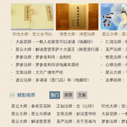
印光大师：安士全书白
净慧大师：净慧法师
星云大师：星
大寂尼师：一般人在家里可以读诵《地藏经》
话解
《楞严经》浅译
仁清法师：
《心经
吗？
星云大师：解读普贤菩萨十大愿王（附普贤行愿
圣严法师：
品全文）
梦参法师：梦参老和尚：金刚经
惟觉法师：
梦参法师：梦参老和尚讲地藏本愿经
心律法师：
文珠法师：大方广佛华严经
星云大师：
虚云法师：多诵读《普门品》和《地藏经》
达摩祖师：
精彩推荐
热门
推荐
文集
星云大师：春有百花秋
正如法师：念《心经》
印光大师：安
有月，夏有凉风冬有雪；
星云大师：星云大师谈
比《大悲咒》更好吗？
文珠法师：妙法莲华经
话解
大寂尼师：一
若无闲事挂心头，便是人
《心经》
星云大师：解读普贤菩
圣严法师：关于灵魂与
里可以读诵《
梦参法师：梦