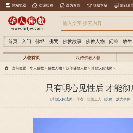
网站地图
欢迎投稿
设为首页
收藏本站
放到桌
首页
入门
佛经
佛咒
佛教故事
佛教人物
问答
放生
人物首页
汉传佛教人物
当前位置：
华人佛教
>
佛教人物
>
汉传佛教人物
>
其他汉传法师
>
只有明心见性后 才能彻
[其他汉传法师]
作者：仁德上人
[投稿]
放大字体