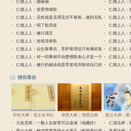
事
仁德上人：随缘偈
就和外成就
仁德上人：
仁德上人：觉受情绪歌
仁德上人：
仁德上人：见性就是见理见空不着相，做到无私
仁德上人：
无我无求不执着
仁德上人：明了歌四首
仁德上人：
仁德上人：修行箴言
仁德上人：
仁德上人：改错清单歌
了什么？
仁德上人：
仁德上人：众生靠事信，菩萨靠理信只有佛依靠
仁德上人：
智慧生信
仁德上人：对一切事相不动爱憎取舍心才是一个
体
仁德上人：
真正的明白人
仁德上人：修行的秘诀就是早发现并除掉自己的
求
仁德上人：
习气毛病
的缺点错误
猜你喜欢
印光大师：安士全书白
净慧大师：净慧法师
星云大师：星
大寂尼师：一般人在家里可以读诵《地藏经》
话解
《楞严经》浅译
仁清法师：
《心经
吗？
星云大师：解读普贤菩萨十大愿王（附普贤行愿
圣严法师：