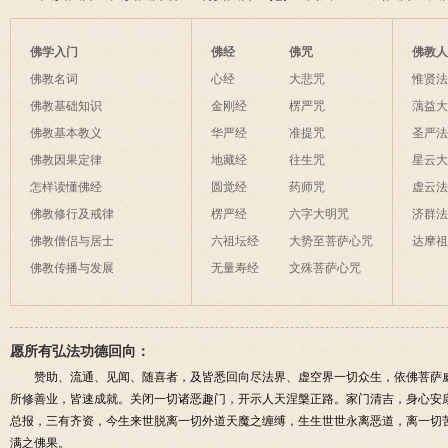
生度此身？
解
间事一同。
法
后悔
为毡，日月星
夜间不敢长伸
佛学入门
佛经
佛咒
佛教
破海底天。
佛教名词
心经
大悲咒
惟贤
佛教基础知识
金刚经
楞严咒
蕅益
佛教基本教义
华严经
准提咒
圣严
佛教因果定律
地藏经
往生咒
星云
怎样读懂佛经
圆觉经
药师咒
虚云
佛教修行及戒律
楞严经
六字大明咒
济群
佛教僧侣与居士
六祖坛经
大势至菩萨心咒
达摩
佛教传播与发展
无量寿经
文殊菩萨心咒
愿所有弘法功德回向：
赞助、流通、见闻、随喜者，及皆悉回向尽法界、虚空界一切众生，依佛菩萨
所修善业，皆速成就。关闭一切诸恶趣门，开示人天涅槃正路。家门清吉，身心安
总报，三有齐资，今生来世脱离一切外道天魔之缠缚，生生世世永离恶道，离一切
满之佛果。