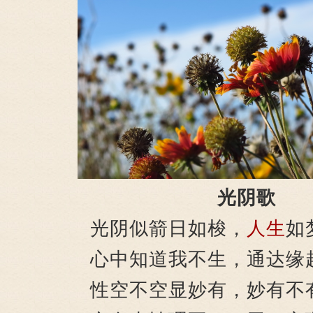
光阴歌
光阴似箭日如梭，
人生
如
心中知道我不生，通达缘
性空不空显妙有，妙有不