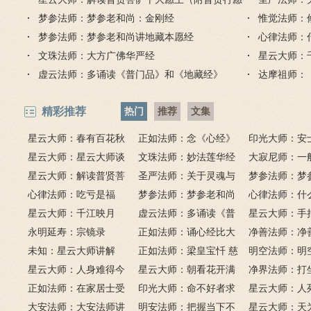
品全文）
梦参法师：梦参老和尚：金刚经
惟觉法师：
梦参法师：梦参老和尚讲地藏本愿经
心律法师：
文珠法师：大方广佛华严经
星云大师：
虚云法师：多诵读《普门品》和《地藏经》
达摩祖师：
精彩推荐
热门
推荐
文集
星云大师：春有百花秋
正如法师：念《心经》
印光大师：安
有月，夏有凉风冬有雪；
星云大师：星云大师谈
比《大悲咒》更好吗？
文珠法师：妙法莲华经
话解
大寂尼师：一
若无闲事挂心头，便是人
《心经》
星云大师：解读普贤菩
圣严法师：关于灵魂与
里可以读诵《
梦参法师：梦
间好时节。
萨十大愿王（附普贤行愿
心律法师：吃亏是福
鬼的终极真相
梦参法师：梦参老和尚
吗？
尚：金刚经
心律法师：什
品全文）
星云大师：千江映月
讲地藏本愿经
虚云法师：多诵读《普
有缘？
星云大师：手
永明延寿：宗镜录
门品》和《地藏经》
正如法师：诵心经比大
满田，低头便
净善法师：净
未知：星云大师讲解
悲咒功德大吗
正如法师：梁皇宝忏 慈
六根清净方为
看风水与算命
明空法师：明
星云大师：人身难得今
悲道场
星云大师：朝看花开满
来是向前。
运？
《心经》中的
净界法师：打
已得，佛法难闻今已闻；
正如法师：在家居士受
树红，暮看花落树还空；
印光大师：命不好者求
该怎么念佛？
星云大师：人
此身不向今生度，更向何
五戒可以搭缦衣吗？
大安法师：大安法师讲
若将花比人间事，花与人
美好姻缘，有个简单方
明安法师：把握当下不
是怎样的？
星云大师：天