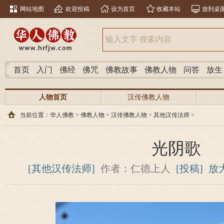
网站地图
欢迎投稿
设为首页
收藏本站
放到桌
首页
入门
佛经
佛咒
佛教故事
佛教人物
问答
放生
人物首页
汉传佛教人物
当前位置：
华人佛教
>
佛教人物
>
汉传佛教人物
>
其他汉传法师
>
光阴歌
[其他汉传法师]
作者：仁德上人
[投稿]
放