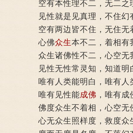
空有本性理不二，无二之
见性就是见真理，不住幻
空有两边皆不住，无住无
心佛
众生
本不二，着相有
众生诸佛性不二，心空无
见性无性常灵知，知道明
唯有人类能明白，唯有人
唯有见性能
成佛
，唯有成
佛度众生不着相，心空无
心无众生照样度，救度众