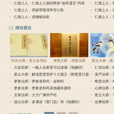
仁德上人：仁德上人留的两条“临终遗言”内容
仁德上人：
仁德上人：突破罪慢强争安心歌
烦恼？
仁德上人：
仁德上人：成佛秘诀歌
仁德上人：
己
猜你喜欢
印光大师：安士全书白
净慧大师：净慧法师
星云大师：星
大寂尼师：一般人在家里可以读诵《地藏经》
话解
《楞严经》浅译
仁清法师：
《心经
吗？
星云大师：解读普贤菩萨十大愿王（附普贤行愿
圣严法师：
品全文）
梦参法师：梦参老和尚：金刚经
惟觉法师：
梦参法师：梦参老和尚讲地藏本愿经
心律法师：
文珠法师：大方广佛华严经
星云大师：
虚云法师：多诵读《普门品》和《地藏经》
达摩祖师：