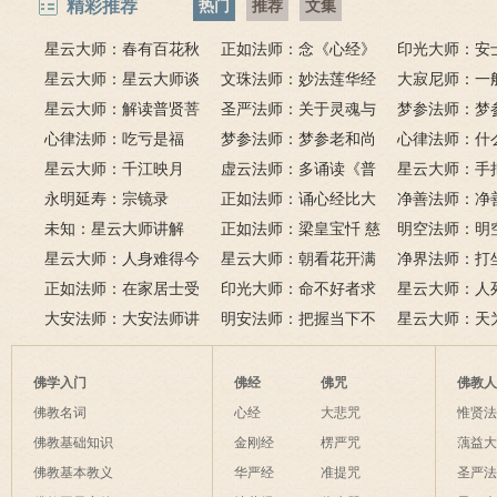
精彩推荐
热门
推荐
文集
星云大师：春有百花秋
正如法师：念《心经》
印光大师：安
有月，夏有凉风冬有雪；
星云大师：星云大师谈
比《大悲咒》更好吗？
文珠法师：妙法莲华经
话解
大寂尼师：一
若无闲事挂心头，便是人
《心经》
星云大师：解读普贤菩
圣严法师：关于灵魂与
里可以读诵《
梦参法师：梦
间好时节。
萨十大愿王（附普贤行愿
心律法师：吃亏是福
鬼的终极真相
梦参法师：梦参老和尚
吗？
尚：金刚经
心律法师：什
品全文）
星云大师：千江映月
讲地藏本愿经
虚云法师：多诵读《普
有缘？
星云大师：手
永明延寿：宗镜录
门品》和《地藏经》
正如法师：诵心经比大
满田，低头便
净善法师：净
未知：星云大师讲解
悲咒功德大吗
正如法师：梁皇宝忏 慈
六根清净方为
看风水与算命
明空法师：明
星云大师：人身难得今
悲道场
星云大师：朝看花开满
来是向前。
运？
《心经》中的
净界法师：打
已得，佛法难闻今已闻；
正如法师：在家居士受
树红，暮看花落树还空；
印光大师：命不好者求
该怎么念佛？
星云大师：人
此身不向今生度，更向何
五戒可以搭缦衣吗？
大安法师：大安法师讲
若将花比人间事，花与人
美好姻缘，有个简单方
明安法师：把握当下不
是怎样的？
星云大师：天
生度此身？
解
间事一同。
法
后悔
为毡，日月星
夜间不敢长伸
佛学入门
佛经
佛咒
佛教
破海底天。
佛教名词
心经
大悲咒
惟贤
佛教基础知识
金刚经
楞严咒
蕅益
佛教基本教义
华严经
准提咒
圣严