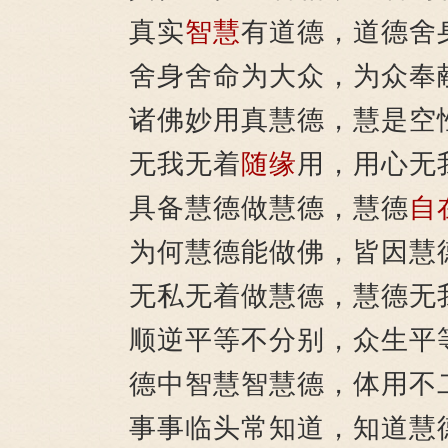
真实
智慧
有道德，道德舍
舍身舍命为大众，为众奉
诸佛妙用真慧德，慧是空
无我无着
随缘
用，用心无
具备慧德做慧德，慧德
自
为何慧德能做佛，皆因慧
无私无着做慧德，慧德无
顺逆平等不分别，众生平
德中智慧智慧德，体用不
事事临头常知道，知道慧