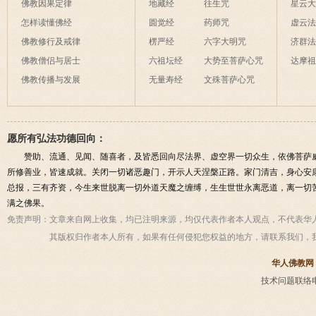
佛教因果定律
地藏经
往生咒
星云
怎样读懂佛经
圆觉经
药师咒
虚云
佛教修行及戒律
楞严经
六字大明咒
济群
佛教僧侣与居士
六祖坛经
大势至菩萨心咒
达摩
佛教传播与发展
无量寿经
文殊菩萨心咒
愿所有弘法功德回向：
赞助、流通、见闻、随喜者，及皆悉回向尽法界、虚空界一切众生，依佛菩萨
所修善业，皆速成就。关闭一切诸恶趣门，开示人天涅槃正路。家门清吉，身心安
总报，三有齐资，今生来世脱离一切外道天魔之缠缚，生生世世永离恶道，离一切
满之佛果。
免责声明：
文章来自网上收集，均已注明来源，均仅代表作者本人观点，不代表华
其版权归作者本人所有，如果有任何侵犯您权益的地方，请联系我们，
华人佛教网
技术问题联络