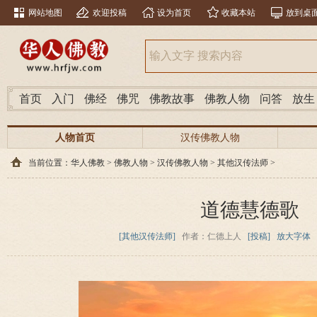
网站地图
欢迎投稿
设为首页
收藏本站
放到桌
首页
入门
佛经
佛咒
佛教故事
佛教人物
问答
放生
人物首页
汉传佛教人物
当前位置：
华人佛教
>
佛教人物
>
汉传佛教人物
>
其他汉传法师
>
道德慧德歌
[其他汉传法师]
作者：仁德上人
[投稿]
放大字体