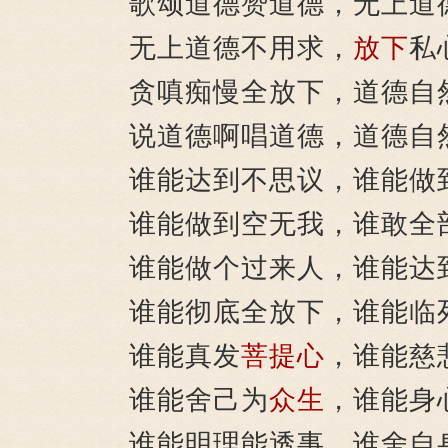
歌颂道德赞道德，无上道
无上道德不用求，
放下
私
贪嗔痴慢全放下，道德自
说道德啊唱道德，道德自
谁能达到不思议，谁能做
谁能做到空无我，谁敢全
谁能做个过来人，谁能达
谁能彻底全放下，谁能临
谁能真发
菩提心
，谁能慈
谁能舍己为
众生
，谁能身
谁能明理能透事，谁舍自