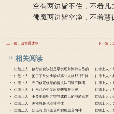
空有两边皆不住，不着凡
佛魔两边皆空净，不着慧
上一篇：
四首通达歌
下一篇：
相关阅读
仁德上人：修行的秘诀就是早发现并除掉自己的
仁德上人：
习气毛病
仁德上人：把了了常知比喻成第一人格那“我”就
的缺点错误
仁德上人：
是第二人格
仁德上人：专门修定修慧的偏执法门皆不圆满
戒定慧
仁德上人：
仁德上人：让自己心中发出慈悲智慧之光
仁德上人：
仁德上人：不要把聪明才智当成自己的般若智慧
仁德上人：
仁德上人：见性就是见空性理体
的智慧心
仁德上人：
仁德上人：知见有理想主义和实用主义两种
己的自由心
仁德上人：