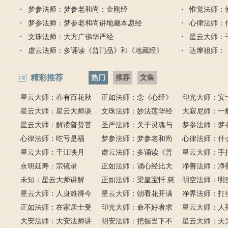
品全文）
梦参法师：梦参老和尚：金刚经
惟觉法师：
梦参法师：梦参老和尚讲地藏本愿经
心律法师：
文珠法师：大方广佛华严经
星云大师：
虚云法师：多诵读《普门品》和《地藏经》
达摩祖师：
精彩推荐
热门
推荐
文集
星云大师：春有百花秋
正如法师：念《心经》
印光大师：安
有月，夏有凉风冬有雪；
星云大师：星云大师谈
比《大悲咒》更好吗？
文珠法师：妙法莲华经
话解
大寂尼师：一
若无闲事挂心头，便是人
《心经》
星云大师：解读普贤菩
圣严法师：关于灵魂与
里可以读诵《
梦参法师：梦
间好时节。
萨十大愿王（附普贤行愿
心律法师：吃亏是福
鬼的终极真相
梦参法师：梦参老和尚
吗？
尚：金刚经
心律法师：什
品全文）
星云大师：千江映月
讲地藏本愿经
虚云法师：多诵读《普
有缘？
星云大师：手
永明延寿：宗镜录
门品》和《地藏经》
正如法师：诵心经比大
满田，低头便
净善法师：净
未知：星云大师讲解
悲咒功德大吗
正如法师：梁皇宝忏 慈
六根清净方为
看风水与算命
明空法师：明
星云大师：人身难得今
悲道场
星云大师：朝看花开满
来是向前。
运？
《心经》中的
净界法师：打
已得，佛法难闻今已闻；
正如法师：在家居士受
树红，暮看花落树还空；
印光大师：命不好者求
该怎么念佛？
星云大师：人
此身不向今生度，更向何
五戒可以搭缦衣吗？
大安法师：大安法师讲
若将花比人间事，花与人
美好姻缘，有个简单方
明安法师：把握当下不
是怎样的？
星云大师：天