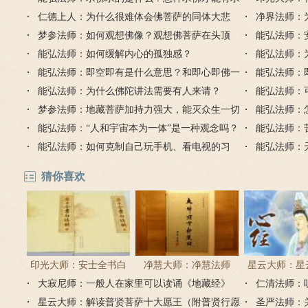
必应？
仁德上人：为什么很难体会佛菩萨的同体大悲
可以
净界法师：
心？
梦参法师：如何观想佛像？观想佛菩萨在头顶
由
能弘法师：
能弘法师：如何缓解内心的孤独感？
能弘法师：
能弘法师：即空即有是什么意思？和即心即佛一
时候出现的
能弘法师：
样吗？
能弘法师：为什么佛陀讲法需要有人来请？
即佛？
能弘法师：
梦参法师：地藏菩萨加持力强大，能灭众生一切
能成功吗？
能弘法师：
罪业
能弘法师：“人和宇宙本为一体”是一种观念吗？
能弘法师：
能弘法师：如何克制自己玩手机、看电视的习
能弘法师：
气？
天台宗的判
猜你喜欢
印光大师：安士全书白
净慧大师：净慧法师
星云大师：星
大寂尼师：一般人在家里可以读诵《地藏经》
话解
《楞严经》浅译
仁清法师：
《心经
吗？
星云大师：解读普贤菩萨十大愿王（附普贤行愿
圣严法师：