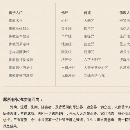
生度此身？
解
间事一同。
法
后悔
为毡，日月星
夜间不敢长伸
佛学入门
佛经
佛咒
佛教
破海底天。
佛教名词
心经
大悲咒
惟贤
佛教基础知识
金刚经
楞严咒
蕅益
佛教基本教义
华严经
准提咒
圣严
佛教因果定律
地藏经
往生咒
星云
怎样读懂佛经
圆觉经
药师咒
虚云
佛教修行及戒律
楞严经
六字大明咒
济群
佛教僧侣与居士
六祖坛经
大势至菩萨心咒
达摩
佛教传播与发展
无量寿经
文殊菩萨心咒
愿所有弘法功德回向：
赞助、流通、见闻、随喜者，及皆悉回向尽法界、虚空界一切众生，依佛菩萨
所修善业，皆速成就。关闭一切诸恶趣门，开示人天涅槃正路。家门清吉，身心安
总报，三有齐资，今生来世脱离一切外道天魔之缠缚，生生世世永离恶道，离一切
满之佛果。