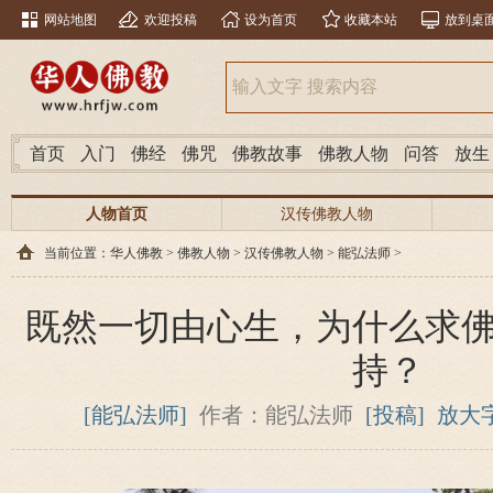
网站地图
欢迎投稿
设为首页
收藏本站
放到桌
首页
入门
佛经
佛咒
佛教故事
佛教人物
问答
放生
人物首页
汉传佛教人物
当前位置：
华人佛教
>
佛教人物
>
汉传佛教人物
>
能弘法师
>
既然一切由心生，为什么求
持？
[能弘法师]
作者：能弘法师
[投稿]
放大