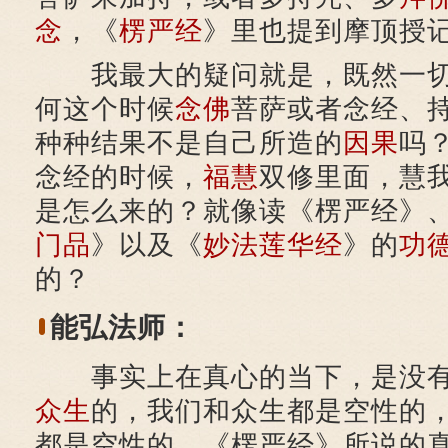
念
，《
楞严经
》里也提到摩顶授
我最大的疑问就是，既然一切
何这个时候
念佛
菩萨或者念经、
种种结果不是自己所造的
因果
吗
念经的时候，
福慧
双修里面，慧
是怎么来的？就像读《楞严经》
门品
》以及《
妙法莲华经
》的
功
的？
能弘法师：
事实上在真心的当下，是没有
众生
的，我们和众生都是空性的
都是空性的。《楞严经》所说的