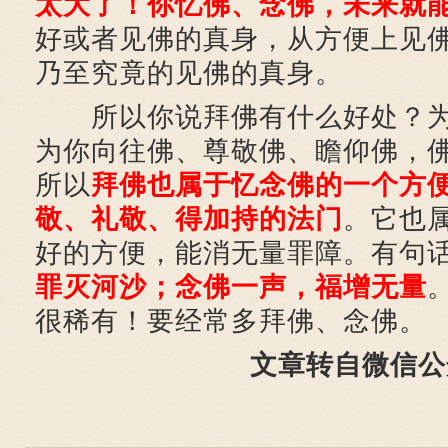
太大了！你忆佛、念佛，未来就
好或者见佛的真身，从方便上见
乃至究竟的见佛的真身。
所以你说拜佛有什么好处？为
为你向往佛、尊敬佛、瞻仰佛，
所以
拜佛也属于忆念佛的一个方
敬、礼敬、得加持的法门
。它也
好的方便，能消无量罪障。有句话
罪灭河沙；念佛一声，福增无量
很稀有！要经常多拜佛、念佛。
文章转自微信公