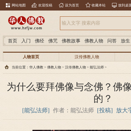
网站地图
欢迎投稿
设为首页
收藏本站
放到桌
首页
入门
佛经
佛咒
佛教故事
佛教人物
问答
放生
人物首页
汉传佛教人物
当前位置：
华人佛教
>
佛教人物
>
汉传佛教人物
>
能弘法师
>
为什么要拜佛像与念佛？佛
的？
[能弘法师]
作者：能弘法师
[投稿]
放大