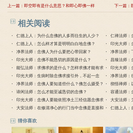
上一篇：
即空即有是什么意思？和即心即佛一样
下一篇：
吗？
相关阅读
仁德上人：为什么念佛的人多而往生的人少？
仁禅法师：
仁德上人：怎么样才算是明明白白地念佛？
印光大师：
净界法师：念佛人为什么要把心带回家？
净界法师：
印光大师：念佛不能恳切的原因是什么？
昌臻法师：
能弘法师：求佛求的是什么？怎样求佛才能有求
印光大师：
必应？
印光大师：生病时除念佛求接引外，不起一念
以仗佛慈力
净界法师：
净界法师：念佛人要知道些什么？佛怎么摄受？
彻悟禅师：
谛闲法师：怎么才能至诚恳切的念佛？
我
容通法师：
印光大师：念佛人要能依照净土三经信愿念佛求
大安法师：
生西方
大安法师：在修清净心的行门当中念佛是直接和
仁德上人：
圆顿的
猜你喜欢