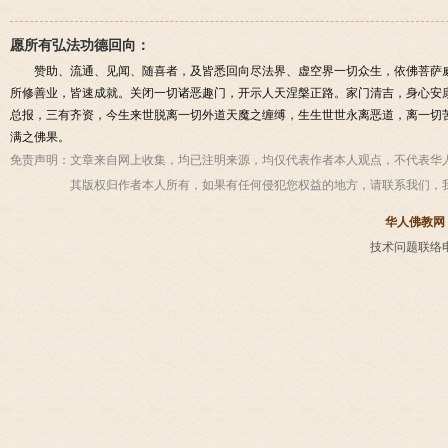
愿所有弘法功德回向：
赞助、流通、见闻、随喜者，及皆悉回向尽法界、虚空界一切众生，依佛菩萨
所修善业，皆速成就。关闭一切诸恶趣门，开示人天涅槃正路。家门清吉，身心安
总报，三有齐资，今生来世脱离一切外道天魔之缠缚，生生世世永离恶道，离一切
满之佛果。
免责声明：
文章来自网上收集，均已注明来源，均仅代表作者本人观点，不代表华
其版权归作者本人所有，如果有任何侵犯您权益的地方，请联系我们，
华人佛教网
技术问题联络