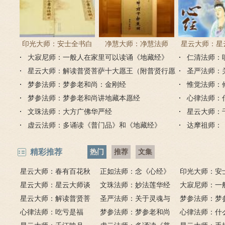
印光大师：安士全书白
净慧大师：净慧法师
星云大师：星
大寂尼师：一般人在家里可以读诵《地藏经》
话解
《楞严经》浅译
仁清法师：
《心经
吗？
星云大师：解读普贤菩萨十大愿王（附普贤行愿
圣严法师：
品全文）
梦参法师：梦参老和尚：金刚经
惟觉法师：
梦参法师：梦参老和尚讲地藏本愿经
心律法师：
文珠法师：大方广佛华严经
星云大师：
虚云法师：多诵读《普门品》和《地藏经》
达摩祖师：
精彩推荐
热门
推荐
文集
星云大师：春有百花秋
正如法师：念《心经》
印光大师：安
有月，夏有凉风冬有雪；
星云大师：星云大师谈
比《大悲咒》更好吗？
文珠法师：妙法莲华经
话解
大寂尼师：一
若无闲事挂心头，便是人
《心经》
星云大师：解读普贤菩
圣严法师：关于灵魂与
里可以读诵《
梦参法师：梦
间好时节。
萨十大愿王（附普贤行愿
心律法师：吃亏是福
鬼的终极真相
梦参法师：梦参老和尚
吗？
尚：金刚经
心律法师：什