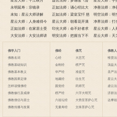
品全文）
星云大师：千江映月
讲地藏本愿经
虚云法师：多诵读《普
有缘？
星云大师：手
永明延寿：宗镜录
门品》和《地藏经》
正如法师：诵心经比大
满田，低头便
净善法师：净
未知：星云大师讲解
悲咒功德大吗
正如法师：梁皇宝忏 慈
六根清净方为
看风水与算命
明空法师：明
星云大师：人身难得今
悲道场
星云大师：朝看花开满
来是向前。
运？
《心经》中的
净界法师：打
已得，佛法难闻今已闻；
正如法师：在家居士受
树红，暮看花落树还空；
印光大师：命不好者求
该怎么念佛？
星云大师：人
此身不向今生度，更向何
五戒可以搭缦衣吗？
大安法师：大安法师讲
若将花比人间事，花与人
美好姻缘，有个简单方
明安法师：把握当下不
是怎样的？
星云大师：天
生度此身？
解
间事一同。
法
后悔
为毡，日月星
夜间不敢长伸
佛学入门
佛经
佛咒
佛教
破海底天。
佛教名词
心经
大悲咒
惟贤
佛教基础知识
金刚经
楞严咒
蕅益
佛教基本教义
华严经
准提咒
圣严
佛教因果定律
地藏经
往生咒
星云
怎样读懂佛经
圆觉经
药师咒
虚云
佛教修行及戒律
楞严经
六字大明咒
济群
佛教僧侣与居士
六祖坛经
大势至菩萨心咒
达摩
佛教传播与发展
无量寿经
文殊菩萨心咒