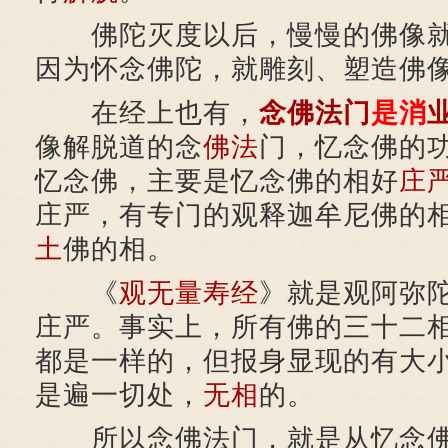
佛陀灭度以后，慢慢的佛像就
因为怀念佛陀，就雕刻、塑造佛
在经上也有，
念佛法门
是消
像解脱道的念
佛法
门，忆念佛的
忆念佛，主要是忆念佛的相好
庄
庄严，有专门的观释迦牟尼佛的
土
佛的相。
《
观无量寿经
》就是观阿弥
庄严。事实上，所有佛的三十二
都是一样的，但报身显现的有大
是遍一切处，
无相
的。
所以念佛法门，就是从忆念佛