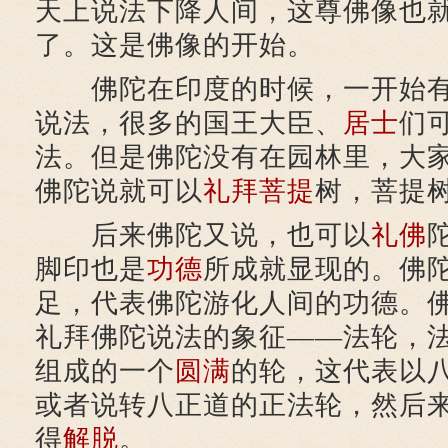
天上说法下降人间，这尊佛像也
了。这是佛像的开始。
佛陀在印度的时候，一开始有
说法，很多的国王大臣、
居士
们
法。但是佛陀没有在园林里，大
佛陀说就可以
礼拜
菩提
树，菩提
后来佛陀又说，也可以
礼佛
脚印也是
功德
所成就显现的。佛
足，代表佛陀游化人间的功德。
礼拜佛陀说法的象征——法轮，
组成的一个
圆满
的轮，这代表以
或者说转八正道的正法轮，然后
得
解脱
。