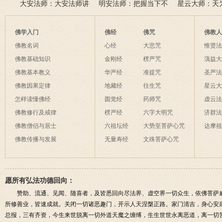
此身不向今生度，更向何
五戒可以搭缦衣吗？
大安法师：大安法师讲
若将花比人间事，花与人
美好姻缘，有个简单方
明安法师：把握当下不
是怎样的？
星云大师：天
生度此身？
解
间事一同。
法
后悔
为毡，日月星
夜间不敢长伸
佛学入门
佛经
佛咒
佛教
破海底天。
佛教名词
心经
大悲咒
惟贤
佛教基础知识
金刚经
楞严咒
蕅益
佛教基本教义
华严经
准提咒
圣严
佛教因果定律
地藏经
往生咒
星云
怎样读懂佛经
圆觉经
药师咒
虚云
佛教修行及戒律
楞严经
六字大明咒
济群
佛教僧侣与居士
六祖坛经
大势至菩萨心咒
达摩
佛教传播与发展
无量寿经
文殊菩萨心咒
愿所有弘法功德回向：
赞助、流通、见闻、随喜者，及皆悉回向尽法界、虚空界一切众生，依佛菩萨
所修善业，皆速成就。关闭一切诸恶趣门，开示人天涅槃正路。家门清吉，身心安
总报，三有齐资，今生来世脱离一切外道天魔之缠缚，生生世世永离恶道，离一切