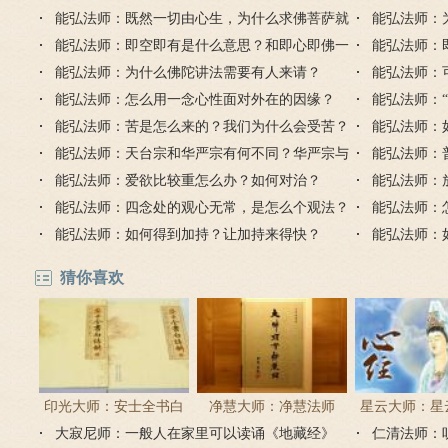
能弘法师：既然一切由心生，为什么求佛菩萨就
能弘法师：
能得到加持？
能弘法师：即空即有是什么意思？和即心即佛一
时候出现的
能弘法师：
样吗？
能弘法师：为什么佛陀讲法需要有人来请？
即佛？
能弘法师：
能弘法师：怎么用一念心性面对外在的因缘？
能成功吗？
能弘法师：
能弘法师：苦是怎么来的？我们为什么会受苦？
能弘法师：
能弘法师：天台宗和华严宗有何不同？华严宗与
气？
能弘法师：
天台宗的判教
能弘法师：爱欲比较重怎么办？如何对治？
能弘法师：
能弘法师：四念处的观心无常，是怎么个观法？
个？
能弘法师：
能弘法师：如何得到加持？让加持来得快？
能弘法师：
活
猜你喜欢
印光大师：安士全书白
净慧大师：净慧法师
星云大师：星
大寂尼师：一般人在家里可以读诵《地藏经》
话解
《楞严经》浅译
仁清法师：
《心经