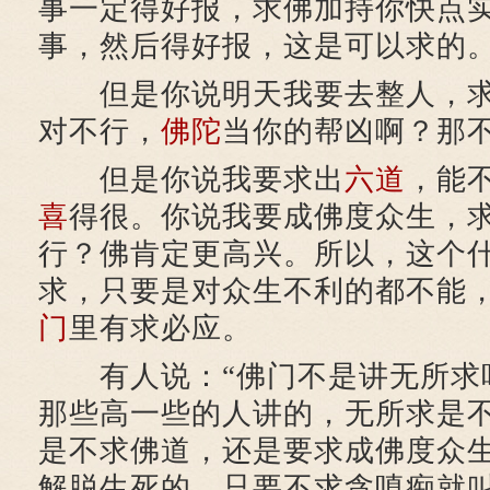
事一定得好报，求佛加持你快点
事，然后得好报，这是可以求的
但是你说明天我要去整人，求
对不行，
佛陀
当你的帮凶啊？那
但是你说我要求出
六道
，能
喜
得很。你说我要成佛度众生，
行？佛肯定更高兴。所以，这个
求，只要是对众生不利的都不能
门
里有求必应。
有人说：“佛门不是讲无所求吗
那些高一些的人讲的，无所求是
是不求佛道，还是要求成佛度众
解脱生死的，只要不求贪嗔痴就