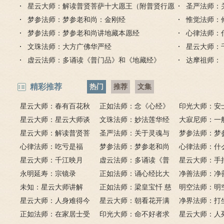
吗？
星云大师：解读普贤菩萨十大愿王（附普贤行愿
圣严法师：
品全文）
梦参法师：梦参老和尚：金刚经
惟觉法师：
梦参法师：梦参老和尚讲地藏本愿经
心律法师：
文珠法师：大方广佛华严经
星云大师：
虚云法师：多诵读《普门品》和《地藏经》
达摩祖师：
精彩推荐
热门
推荐
文集
星云大师：春有百花秋
正如法师：念《心经》
印光大师：安
有月，夏有凉风冬有雪；
星云大师：星云大师谈
比《大悲咒》更好吗？
文珠法师：妙法莲华经
话解
大寂尼师：一
若无闲事挂心头，便是人
《心经》
星云大师：解读普贤菩
圣严法师：关于灵魂与
里可以读诵《
梦参法师：梦
间好时节。
萨十大愿王（附普贤行愿
心律法师：吃亏是福
鬼的终极真相
梦参法师：梦参老和尚
吗？
尚：金刚经
心律法师：什
品全文）
星云大师：千江映月
讲地藏本愿经
虚云法师：多诵读《普
有缘？
星云大师：手
永明延寿：宗镜录
门品》和《地藏经》
正如法师：诵心经比大
满田，低头便
净善法师：净
未知：星云大师讲解
悲咒功德大吗
正如法师：梁皇宝忏 慈
六根清净方为
看风水与算命
明空法师：明
星云大师：人身难得今
悲道场
星云大师：朝看花开满
来是向前。
运？
《心经》中的
净界法师：打
已得，佛法难闻今已闻；
正如法师：在家居士受
树红，暮看花落树还空；
印光大师：命不好者求
该怎么念佛？
星云大师：人