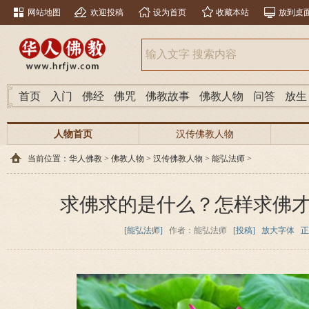
网站地图
欢迎投稿
设为首页
收藏本站
放到桌
首页
入门
佛经
佛咒
佛教故事
佛教人物
问答
放生
人物首页
汉传佛教人物
当前位置：
华人佛教
>
佛教人物
>
汉传佛教人物
>
能弘法师
>
求佛求的是什么？怎样求佛
[能弘法师]
作者：能弘法师
[投稿]
放大字体
正