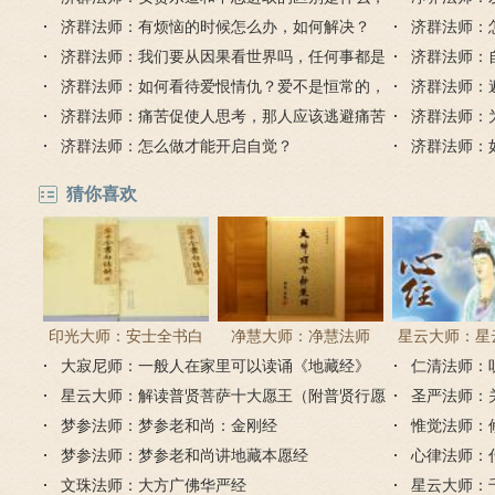
如何正确理解？
济群法师：有烦恼的时候怎么办，如何解决？
济群法师：
济群法师：我们要从因果看世界吗，任何事都是
济群法师：
有原因的吗？
济群法师：如何看待爱恨情仇？爱不是恒常的，
调整心态？
济群法师：
恨也不是固定的
济群法师：痛苦促使人思考，那人应该逃避痛苦
接近真实？
济群法师：
吗？
济群法师：怎么做才能开启自觉？
济群法师：
成佛？
猜你喜欢
印光大师：安士全书白
净慧大师：净慧法师
星云大师：星
大寂尼师：一般人在家里可以读诵《地藏经》
话解
《楞严经》浅译
仁清法师：
《心经
吗？
星云大师：解读普贤菩萨十大愿王（附普贤行愿
圣严法师：
品全文）
梦参法师：梦参老和尚：金刚经
惟觉法师：
梦参法师：梦参老和尚讲地藏本愿经
心律法师：
文珠法师：大方广佛华严经
星云大师：