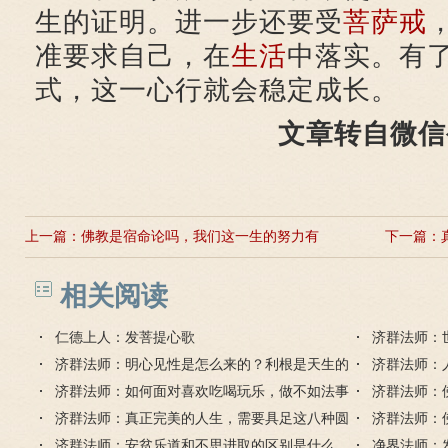
生的证明。进一步还要受
菩萨戒
准要求自己，在
生活
中落实。有
式，这一心行就会稳定成长。
文章转自微信
上一篇：
佛教是宿命论吗，我们这一生的努力有
下一篇：
用吗？
相关阅读
仁德上人：发菩提心歌
济群法师：
济群法师：明心见性是怎么来的？利根是天生的
包容所有人
济群法师：
吗？
济群法师：如何面对喜欢吃喝玩乐，做不如法事
什么？
济群法师：
情的朋友？
济群法师：真正完美的人生，需要具足这八种圆
济群法师：
满
济群法师：安贫乐道和不思进取的区别是什么，
有用吗？
净界法师：