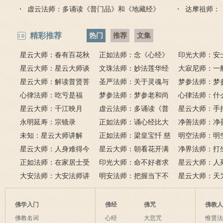
虚云法师：多诵读《普门品》和《地藏经》
达摩祖师：
精彩推荐
热门
推荐
文集
星云大师：春有百花秋
正如法师：念《心经》
印光大师：安
有月，夏有凉风冬有雪；
星云大师：星云大师谈
比《大悲咒》更好吗？
文珠法师：妙法莲华经
话解
大寂尼师：一
若无闲事挂心头，便是人
《心经》
星云大师：解读普贤菩
圣严法师：关于灵魂与
里可以读诵《
梦参法师：梦
间好时节。
萨十大愿王（附普贤行愿
心律法师：吃亏是福
鬼的终极真相
梦参法师：梦参老和尚
吗？
尚：金刚经
心律法师：什
品全文）
星云大师：千江映月
讲地藏本愿经
虚云法师：多诵读《普
有缘？
星云大师：手
永明延寿：宗镜录
门品》和《地藏经》
正如法师：诵心经比大
满田，低头便
净善法师：净
未知：星云大师讲解
悲咒功德大吗
正如法师：梁皇宝忏 慈
六根清净方为
看风水与算命
明空法师：明
星云大师：人身难得今
悲道场
星云大师：朝看花开满
来是向前。
运？
《心经》中的
净界法师：打
已得，佛法难闻今已闻；
正如法师：在家居士受
树红，暮看花落树还空；
印光大师：命不好者求
该怎么念佛？
星云大师：人
此身不向今生度，更向何
五戒可以搭缦衣吗？
大安法师：大安法师讲
若将花比人间事，花与人
美好姻缘，有个简单方
明安法师：把握当下不
是怎样的？
星云大师：天
生度此身？
解
间事一同。
法
后悔
为毡，日月星
夜间不敢长伸
佛学入门
佛经
佛咒
佛教
破海底天。
佛教名词
心经
大悲咒
惟贤