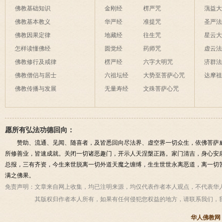
佛教基础知识
金刚经
楞严咒
蕅益
佛教基本教义
华严经
准提咒
圣严
佛教因果定律
地藏经
往生咒
星云
怎样读懂佛经
圆觉经
药师咒
虚云
佛教修行及戒律
楞严经
六字大明咒
济群
佛教僧侣与居士
六祖坛经
大势至菩萨心咒
达摩
佛教传播与发展
无量寿经
文殊菩萨心咒
愿所有弘法功德回向：
赞助、流通、见闻、随喜者，及皆悉回向尽法界、虚空界一切众生，依佛菩萨
所修善业，皆速成就。关闭一切诸恶趣门，开示人天涅槃正路。家门清吉，身心安
总报，三有齐资，今生来世脱离一切外道天魔之缠缚，生生世世永离恶道，离一切
满之佛果。
免责声明：
文章来自网上收集，均已注明来源，均仅代表作者本人观点，不代表华
其版权归作者本人所有，如果有任何侵犯您权益的地方，请联系我们，
华人佛教网