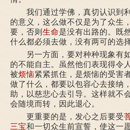
我们通过学佛，真切认识到利
的意义，这么做不仅是为了众生
要，否则
生命
是没有出路的。既
什么都必须去做，没有两可的选
另一方面，要对种种现象有如
的不能自主。虽然他们表现得令人
被
烦恼
紧紧抓住，是烦恼的受害
做了什么，都要以包容心去接纳
助，以慈悲心去引导。这样就不
会随境而转，因此退心。
更重要的是，发心之后要受
三宝
和一切众生前宣誓，使这一