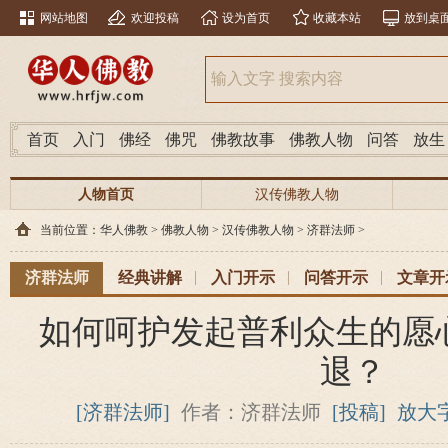
网站地图
欢迎投稿
设为首页
收藏本站
放到桌
首页
入门
佛经
佛咒
佛教故事
佛教人物
问答
放生
人物首页
汉传佛教人物
当前位置：
华人佛教
>
佛教人物
>
汉传佛教人物
>
济群法师
>
济群法师
经典讲解
入门开示
问答开示
文章开
如何呵护发起普利众生的愿
退？
[济群法师]
作者：济群法师
[投稿]
放大