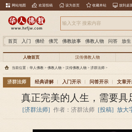
网站地图
欢迎投稿
设为首页
收藏本站
放到桌
首页
入门
佛经
佛咒
佛教故事
佛教人物
问答
放生
人物首页
汉传佛教人物
当前位置：
华人佛教
>
佛教人物
>
汉传佛教人物
>
济群法师
>
济群法师
经典讲解
入门开示
问答开示
文章开
真正完美的人生，需要具
[济群法师]
作者：济群法师
[投稿]
放大