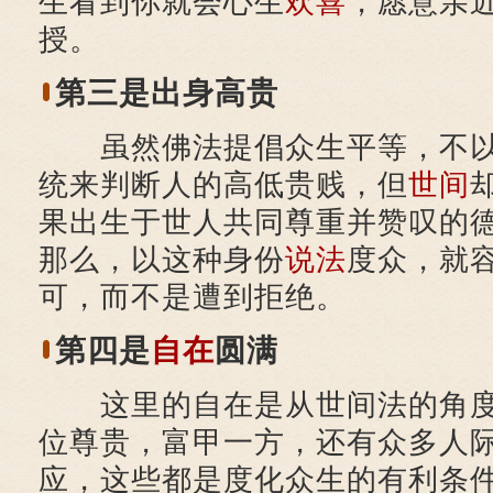
生看到你就会心生
欢喜
，愿意亲
授。
第三是出身高贵
虽然佛法提倡众生平等，不以
统来判断人的高低贵贱，但
世间
果出生于世人共同尊重并赞叹的
那么，以这种身份
说法
度众，就
可，而不是遭到拒绝。
第四是
自在
圆满
这里的自在是从世间法的角度
位尊贵，富甲一方，还有众多人
应，这些都是度化众生的有利条