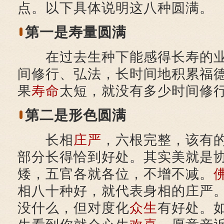
点。以下具体说明这八种圆满。
第一是寿量圆满
在过去生种下能感得长寿的业
间修行、弘法，长时间地积累福
果
寿命
太短，就没有多少时间修
第二是形色圆满
长相
庄严
，六根完整，该有
部分长得恰到好处。其实美就是
矮，五官各就各位，不增不减。
相八十种好，就代表身相的庄严
没什么，但对度化
众生
有好处。