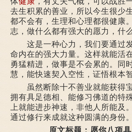
体
健康
，有丈夫气概，可以战胜
去生积累的善业，所以今生很少
都不会有，生理和心理都很健康
志，做什么都有强大的愿力，什
这是一种心力，我们要通过
命内在的强大力量。这样就能活
勇猛精进，做事是不会累的。同
慧，能快速契入空性，证悟根本
虽然断除十不善业就能获得宝
拥有具足德相、能修习佛道的特
上就能进步神速，非他人所能及
通过修行来成就这种圆满的身份
原文标题：愿你八项具