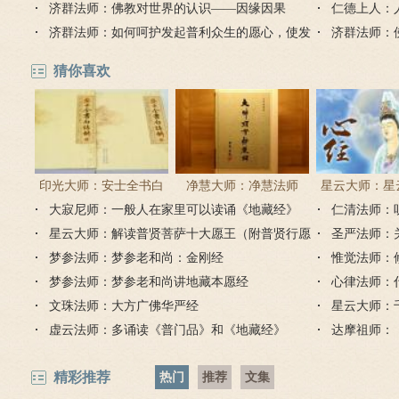
什么？
济群法师：佛教对世界的认识——因缘因果
情的朋友？
仁德上人：
济群法师：如何呵护发起普利众生的愿心，使发
济群法师：
心不消退？
有用吗？
猜你喜欢
印光大师：安士全书白
净慧大师：净慧法师
星云大师：星
大寂尼师：一般人在家里可以读诵《地藏经》
话解
《楞严经》浅译
仁清法师：
《心经
吗？
星云大师：解读普贤菩萨十大愿王（附普贤行愿
圣严法师：
品全文）
梦参法师：梦参老和尚：金刚经
惟觉法师：
梦参法师：梦参老和尚讲地藏本愿经
心律法师：
文珠法师：大方广佛华严经
星云大师：
虚云法师：多诵读《普门品》和《地藏经》
达摩祖师：
精彩推荐
热门
推荐
文集