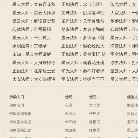
星云大师：春有百花秋
正如法师：念《心经》
印光大师：安
有月，夏有凉风冬有雪；
星云大师：星云大师谈
比《大悲咒》更好吗？
文珠法师：妙法莲华经
话解
大寂尼师：一
若无闲事挂心头，便是人
《心经》
星云大师：解读普贤菩
圣严法师：关于灵魂与
里可以读诵《
梦参法师：梦
间好时节。
萨十大愿王（附普贤行愿
心律法师：吃亏是福
鬼的终极真相
梦参法师：梦参老和尚
吗？
尚：金刚经
心律法师：什
品全文）
星云大师：千江映月
讲地藏本愿经
虚云法师：多诵读《普
有缘？
星云大师：手
永明延寿：宗镜录
门品》和《地藏经》
正如法师：诵心经比大
满田，低头便
净善法师：净
未知：星云大师讲解
悲咒功德大吗
正如法师：梁皇宝忏 慈
六根清净方为
看风水与算命
明空法师：明
星云大师：人身难得今
悲道场
星云大师：朝看花开满
来是向前。
运？
《心经》中的
净界法师：打
已得，佛法难闻今已闻；
正如法师：在家居士受
树红，暮看花落树还空；
印光大师：命不好者求
该怎么念佛？
星云大师：人
此身不向今生度，更向何
五戒可以搭缦衣吗？
大安法师：大安法师讲
若将花比人间事，花与人
美好姻缘，有个简单方
明安法师：把握当下不
是怎样的？
星云大师：天
生度此身？
解
间事一同。
法
后悔
为毡，日月星
夜间不敢长伸
佛学入门
佛经
佛咒
佛教
破海底天。
佛教名词
心经
大悲咒
惟贤
佛教基础知识
金刚经
楞严咒
蕅益
佛教基本教义
华严经
准提咒
圣严
佛教因果定律
地藏经
往生咒
星云