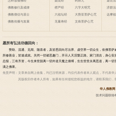
怎样读懂佛经
圆觉经
药师咒
虚云
佛教修行及戒律
楞严经
六字大明咒
济群
佛教僧侣与居士
六祖坛经
大势至菩萨心咒
达摩
佛教传播与发展
无量寿经
文殊菩萨心咒
愿所有弘法功德回向：
赞助、流通、见闻、随喜者，及皆悉回向尽法界、虚空界一切众生，依佛菩萨
所修善业，皆速成就。关闭一切诸恶趣门，开示人天涅槃正路。家门清吉，身心安
总报，三有齐资，今生来世脱离一切外道天魔之缠缚，生生世世永离恶道，离一切
满之佛果。
免责声明：
文章来自网上收集，均已注明来源，均仅代表作者本人观点，不代表华
其版权归作者本人所有，如果有任何侵犯您权益的地方，请联系我们，
华人佛教网
技术问题联络