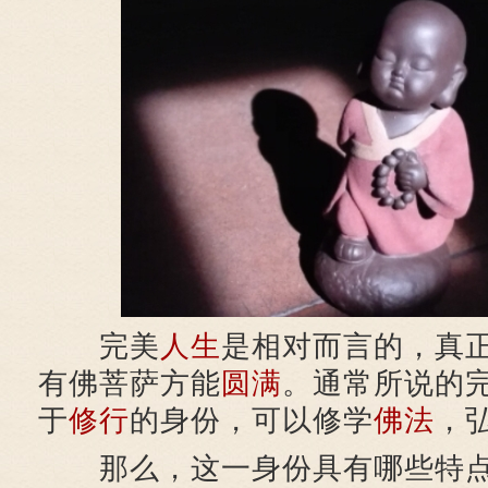
完美
人生
是相对而言的，真
有佛菩萨方能
圆满
。通常所说的
于
修行
的身份，可以修学
佛法
，
那么，这一身份具有哪些特点