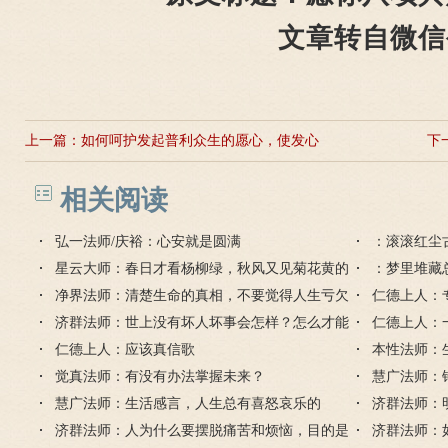
文章转自微信
上一篇：
如何呵护发起普利众生的愿心，使发心
下
不消退？
相关阅读
弘一法师/庆裕：心安就是圆满
：滚滚红尘
星云大师：春日才看杨柳绿，秋风又见菊花黄的
：梦里堆藏
解释
净界法师：清楚生命的真相，不要觉得人生亏欠
仁德上人：
了我们
济群法师：世上没有坏人坏事会怎样？怎么才能
仁德上人：
包容所有人？
仁德上人：应该真信歌
本性法师：
觉真法师：有没有办法掌握未来？
慧广法师：
慧广法师：生活感言，人生总有喜怒哀乐的
济群法师：
济群法师：人为什么要摆脱痛苦和烦恼，目的是
吗？
济群法师：