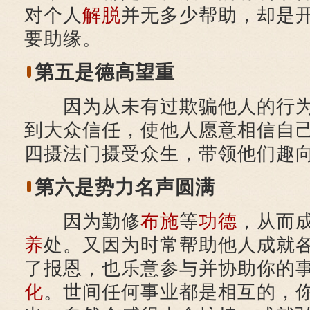
对个人
解脱
并无多少帮助，却是
要助缘。
第五是德高望重
因为从未有过欺骗他人的行为
到大众信任，使他人愿意相信自
四摄法门摄受众生，带领他们趣
第六是势力名声圆满
因为勤修
布施
等
功德
，从而
养
处。又因为时常帮助他人成就
了报恩，也乐意参与并协助你的
化
。世间任何事业都是相互的，