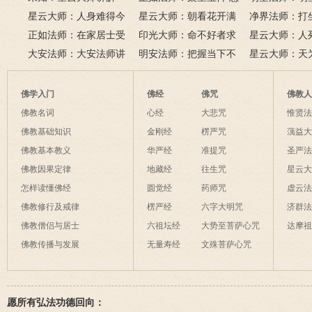
星云大师：人身难得今
悲道场
星云大师：朝看花开满
来是向前。
运？
《心经》中的
净界法师：打
已得，佛法难闻今已闻；
正如法师：在家居士受
树红，暮看花落树还空；
印光大师：命不好者求
该怎么念佛？
星云大师：人
此身不向今生度，更向何
五戒可以搭缦衣吗？
大安法师：大安法师讲
若将花比人间事，花与人
美好姻缘，有个简单方
明安法师：把握当下不
是怎样的？
星云大师：天
生度此身？
解
间事一同。
法
后悔
为毡，日月星
夜间不敢长伸
佛学入门
佛经
佛咒
佛教
破海底天。
佛教名词
心经
大悲咒
惟贤
佛教基础知识
金刚经
楞严咒
蕅益
佛教基本教义
华严经
准提咒
圣严
佛教因果定律
地藏经
往生咒
星云
怎样读懂佛经
圆觉经
药师咒
虚云
佛教修行及戒律
楞严经
六字大明咒
济群
佛教僧侣与居士
六祖坛经
大势至菩萨心咒
达摩
佛教传播与发展
无量寿经
文殊菩萨心咒
愿所有弘法功德回向：