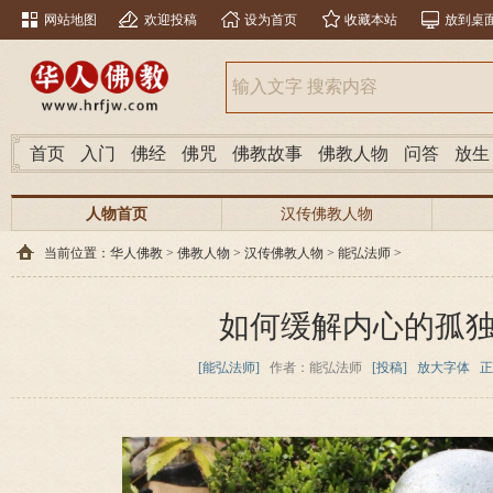
网站地图
欢迎投稿
设为首页
收藏本站
放到桌
首页
入门
佛经
佛咒
佛教故事
佛教人物
问答
放生
人物首页
汉传佛教人物
当前位置：
华人佛教
>
佛教人物
>
汉传佛教人物
>
能弘法师
>
如何缓解内心的孤
[能弘法师]
作者：能弘法师
[投稿]
放大字体
正