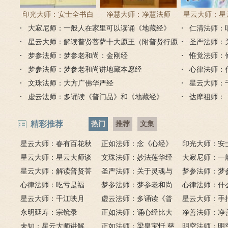
印光大师：安士全书白
净慧大师：净慧法师
星云大师：星
大寂尼师：一般人在家里可以读诵《地藏经》
话解
《楞严经》浅译
仁清法师：
《心经
吗？
星云大师：解读普贤菩萨十大愿王（附普贤行愿
圣严法师：
品全文）
梦参法师：梦参老和尚：金刚经
惟觉法师：
梦参法师：梦参老和尚讲地藏本愿经
心律法师：
文珠法师：大方广佛华严经
星云大师：
虚云法师：多诵读《普门品》和《地藏经》
达摩祖师：
精彩推荐
热门
推荐
文集
星云大师：春有百花秋
正如法师：念《心经》
印光大师：安
有月，夏有凉风冬有雪；
星云大师：星云大师谈
比《大悲咒》更好吗？
文珠法师：妙法莲华经
话解
大寂尼师：一
若无闲事挂心头，便是人
《心经》
星云大师：解读普贤菩
圣严法师：关于灵魂与
里可以读诵《
梦参法师：梦
间好时节。
萨十大愿王（附普贤行愿
心律法师：吃亏是福
鬼的终极真相
梦参法师：梦参老和尚
吗？
尚：金刚经
心律法师：什
品全文）
星云大师：千江映月
讲地藏本愿经
虚云法师：多诵读《普
有缘？
星云大师：手
永明延寿：宗镜录
门品》和《地藏经》
正如法师：诵心经比大
满田，低头便
净善法师：净
未知：星云大师讲解
悲咒功德大吗
正如法师：梁皇宝忏 慈
六根清净方为
看风水与算命
明空法师：明