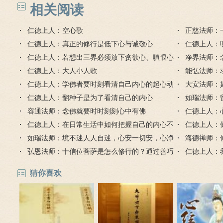
得到加持？
相关阅读
仁德上人：空心歌
正慈法师：
仁德上人：真正的修行是低下心与诚敬心
仁德上人：
仁德上人：若想出三界必须放下贪欲心、嗔恨心
物
净界法师：
与愚痴的心
仁德上人：大人小人歌
能弘法师：
仁德上人：学佛者要时刻看清自己内心的起心动
必应？
大安法师：
念
仁德上人：翻种子是为了看清自己的内心
如瑞法师：
容通法师：念佛就要时时刻刻心中有佛
感动
仁德上人：
仁德上人：在日常生活中如何把握自己的内心不
仁德上人：
出差错呢？
如瑞法师：境不迷人人自迷，心安一切安，心净
悔无遗憾
海德禅师：
一切净
弘恩法师：十信位菩萨是怎么修行的？通过善巧
足，立稳脚
仁德上人：
愿力来转换内心
猜你喜欢