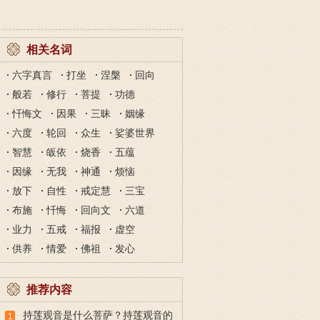
相关名词
六字真言
打坐
涅槃
回向
般若
修行
菩提
功德
忏悔文
因果
三昧
姻缘
六度
轮回
众生
娑婆世界
智慧
皈依
烧香
五蕴
因缘
无我
神通
烦恼
放下
自性
戒定慧
三宝
布施
忏悔
回向文
六道
业力
五戒
福报
虚空
供养
情爱
佛祖
发心
推荐内容
持莲观音是什么菩萨？持莲观音的