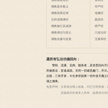
佛教基础知识
金刚经
佛教基本教义
华严经
佛教因果定律
地藏经
怎样读懂佛经
圆觉经
佛教修行及戒律
楞严经
佛教僧侣与居士
六祖坛经
佛教传播与发展
无量寿经
愿所有弘法功德回向：
赞助、流通、见闻、随喜者，及皆悉回向尽
所修善业，皆速成就。关闭一切诸恶趣门，开示
总报，三有齐资，今生来世脱离一切外道天魔之
满之佛果。
免责声明：
文章来自网上收集，均已注明来源，
其版权归作者本人所有，如果有任何