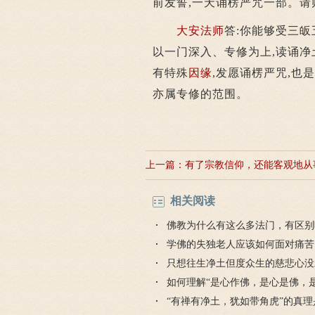
前发誓,一天诵楞严咒一部。请
大安法师
答:你能够受三皈
以一门深入、专修为上,读诵净
有特殊
因缘
,发愿诵楞严咒,也
亦属专修的范围。
上一篇：
有了宗教信仰，还能客观地从
究吗？
相关阅读
佛教为什么有这么多法门，有区别
学佛的失独老人应该如何面对痛苦
只想往生净土但度众生的慈悲心没
能否往生？
如何理解“是心作佛，是心是佛，
土，是心是净土”？
“有禅有净土，犹如带角虎”的真