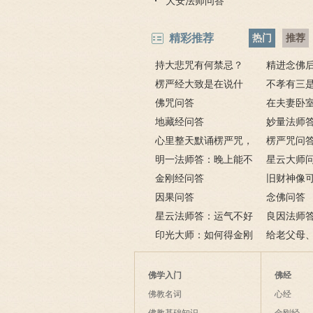
大安法师问答
精彩推荐
热门
推荐
持大悲咒有何禁忌？
精进念佛
楞严经大致是在说什
为何会出现
不孝有三
么？如何修楞严法门？
佛咒问答
孝有三的含
在夫妻卧
地藏经问答
佛，有罪吗
妙量法师
心里整天默诵楞严咒，
手机铃声如
楞严咒问
方式对不对？
明一法师答：晚上能不
星云大师
能上香？为什么拜佛会
金刚经问答
旧财神像
哭？这是流泪佛？
因果问答
吗？该怎么
念佛问答
星云法师答：运气不好
良因法师
时如何转运？
印光大师：如何得金刚
经》将近一
给老父母
经的真实利益？
藏经》可以
《金刚经》
往生咒可以
佛学入门
佛经
佛教名词
心经