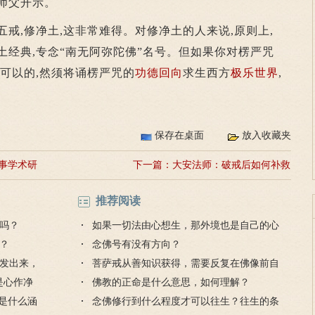
师父开示。
五戒,修净土,这非常难得。对修净土的人来说,原则上,
土经典,专念“南无阿弥陀佛”名号。但如果你对楞严咒
是可以的,然须将诵楞严咒的
功德
回向
求生西方
极乐世界
,
保存在桌面
放入收藏夹
事学术研
下一篇：
大安法师：破戒后如何补救
推荐阅读
吗？
如果一切法由心想生，那外境也是自己的心
？
想出的吗？
念佛号有没有方向？
发出来，
菩萨戒从善知识获得，需要反复在佛像前自
是心作净
受吗？为什么？
佛教的正命是什么意思，如何理解？
理是什么涵
念佛修行到什么程度才可以往生？往生的条