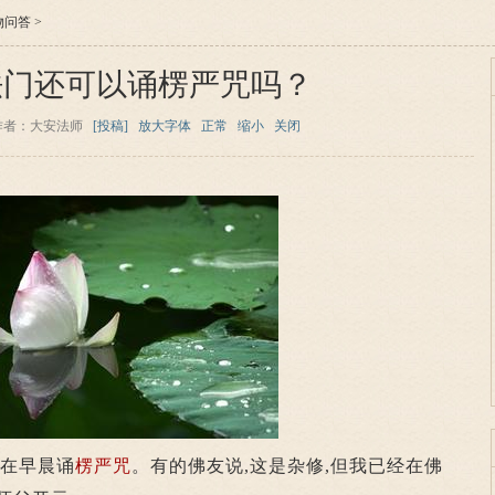
物问答
>
法门还可以诵楞严咒吗？
作者：大安法师
[投稿]
放大字体
正常
缩小
关闭
现在早晨诵
楞严咒
。有的佛友说,这是杂修,但我已经在佛