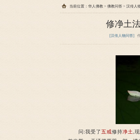
当前位置：
华人佛教
>
佛教问答
>
汉传人
修净土
[汉传人物问答]
问:我受了
五戒
修持
净土
,