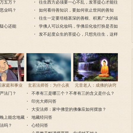
万五万？
件是什么？
往生西方必须要一心不乱，发菩提心才能往
恶业吗？
生吗？
如何看待善知识，要如何依止世间的善知
识？
往生一定要培植甚深的善根、积累广大的福
疑心还能
德吗？
学佛人可以化妆吗，学佛后化妆打扮是否如
法？
发不起度众生的菩提心，只想先往生，这样
能往生吗？
后家庭和事业
玄若法师答：为什么夜
元音老人：成佛的诀窍
严法门？
现很多逆缘？
里持大悲咒会害怕？
不孝有三是哪三个？不孝有三的含义是什么？
印光大师问答
大安法师：家中佛堂的佛像应如何摆放？
晚上能念地藏
地藏经问答
法吗？
心经问答