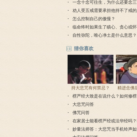
义？
一念十念可往生，为什么还要念三
劝人受五戒需要承担他持不了戒的
怎么控制自己的傲慢？
临命终时如果生了瞋心、贪心或怀
往生吗？
自性弥陀，唯心净土是什么意思？
猜你喜欢
持大悲咒有何禁忌？
精进念佛
楞严经大致是在说什么？如何修楞
为何会出
大悲咒问答
佛咒问答
在家居士能看楞严经或法华经吗？
经吗？
妙量法师答：大悲咒当手机铃声如