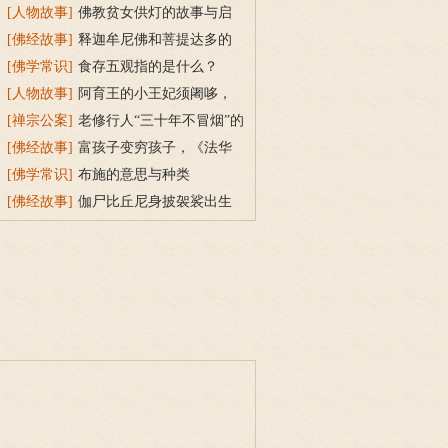
三宝令身心安稳
[人物故事]
佛教贫女供灯的故事与启
示
[佛经故事]
释迦牟尼佛和菩提达多的
双头鸟故事
[佛学常识]
食存五观指的是什么？
[人物故事]
阿育王的小王妃须阇哆，
持戒穿素服得宝珠
[禅宗公案]
老修行人“三十年不冒烟”的
故事
[佛经故事]
富孩子变穷孩子，《法华
经》穷子喻的故事
[佛学常识]
布施的意思与种类
[佛经故事]
伽尸比丘尼身披袈裟出生
的因缘故事