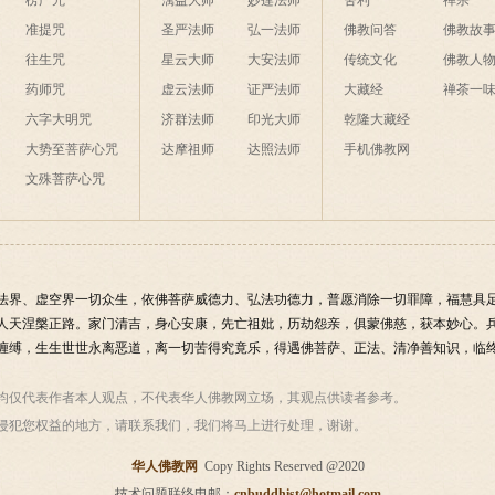
楞严咒
蕅益大师
妙莲法师
舍利
禅宗
准提咒
圣严法师
弘一法师
佛教问答
佛教故
往生咒
星云大师
大安法师
传统文化
佛教人
药师咒
虚云法师
证严法师
大藏经
禅茶一
六字大明咒
济群法师
印光大师
乾隆大藏经
大势至菩萨心咒
达摩祖师
达照法师
手机佛教网
文殊菩萨心咒
法界、虚空界一切众生，依佛菩萨威德力、弘法功德力，普愿消除一切罪障，福慧具
人天涅槃正路。家门清吉，身心安康，先亡祖妣，历劫怨亲，俱蒙佛慈，获本妙心。
缠缚，生生世世永离恶道，离一切苦得究竟乐，得遇佛菩萨、正法、清净善知识，临终
均仅代表作者本人观点，不代表华人佛教网立场，其观点供读者参考。
侵犯您权益的地方，请联系我们，我们将马上进行处理，谢谢。
华人佛教网
Copy Rights Reserved @2020
技术问题联络电邮：
cnbuddhist@hotmail.com