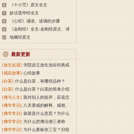
《十小咒》原文全文
妙法莲华经全文
《心经》诵读、读诵的步骤
《金刚经》全文-金刚经原文、译
文及释意
地藏经原文
最新更新
[放生起源]
寺院设立放生池在经典或
传统上有什么根据？
[感应故事]
心经故事
[白茶]
什么是白茶，有哪些品种？
[白茶]
什么是白茶？白茶的简单介绍
[佛与人生]
面对别人的批评，应该怎
么做？
[佛学常识]
八关斋戒的解释、戒相、
功德利益
[佛学常识]
袈裟是什么意思？为什么
叫福田衣？
[佛学常识]
为什么把佛法僧三者称
为“宝”？
[佛学常识]
为什么要皈依三宝？归投