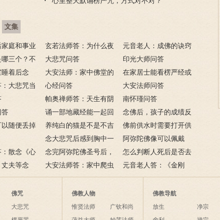
心里整天默诵楞严咒，方式对不对？
文集
后家庭和事业
玄若法师答：为什么夜
元音老人：成佛的诀窍
很多逆缘？
是哪三个？不
里持大悲咒会害怕？
大悲咒问答
印光大师问答
义是什么？
室睡着后念
大安法师：家中佛堂的
在家居士能看楞严经或
？
答：大悲咒当
佛像应如何摆放？
心经问答
法华经吗？晚上能念地藏
大安法师问答
法吗？
答
帕奥禅师答：天生有阴
经吗？
南怀瑾问答
问答
阳眼的人是否前生曾修行
诵一部地藏经能一起回
念佛后，孩子的成绩反
可以随便丢掉
禅法？
向给在世去世的亲人
养纯白的猫是不是不吉
而下降，是怎么回事？
佛前供水时需要打开供
处理？
吗？
祥？
念大悲咒后感到胸中一
水杯的盖子吗？
阿弥陀佛像可以佩戴
答：散念《心
朵莲花盛开，这种感应好
念完阿弥陀佛圣号后，
吗？有什么禁忌和需要注
怎么判断人死后是否去
年，改念《地
、丈夫等念
吗？
是否需要回向？
大安法师答：家中爬虫
意的吗？
了西方？去极乐世界有何
元音老人答：《金刚
吗？
、《心经》、
成灾怎么办？
标准？
经》说：‘无人相，无我
吗？
相’。谁说谁闻？
佛咒
佛教人物
佛教导航
大悲咒
惟贤法师
广钦和尚
放生
净宗