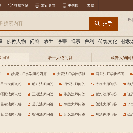
页
收藏本站
放到桌面
手机版
繁體
热
事
佛教人物
问答
放生
净宗
禅宗
舍利
传统文化
佛教
物问答
居士人物问答
藏传人物问
分类问答
答
妙境法师佛学问答四篇
大安法师学佛答疑
济群法师学佛答问
星云大师问答
明证法师问答
月悟法师问答
太虚大师问答
印
曙提法师问答
正澄法师问答
崇慈法师问答
觉灯法师问答
证
昌臻法师问答
道安法师问答
蕅益大师问答
莲池大师问答
了
玄若法师问答
智海法师问答
知义法师问答
月溪禅师问答
圣