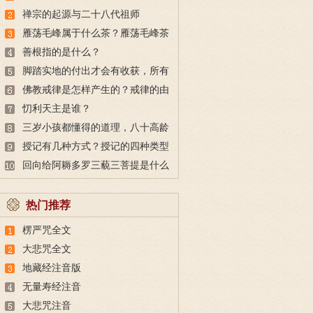
故事
禅宗的起源与二十八代祖师
雁荡毛峰属于什么茶？雁荡毛峰茶
的特点与由来
善根指的是什么？
脚踏实地的付出才会有收获，所有
的付出都不会白费
佛教戒律是怎样产生的？戒律的由
来
忉利天主是谁？
三岁小孩都懂得的道理，八十高龄
也未必做得到
授记有几种方式？授记的四种类型
回向给阿耨多罗三藐三菩提是什么
意思？
热门推荐
楞严咒全文
大悲咒全文
地藏经注音版
无量寿经注音
大悲咒注音