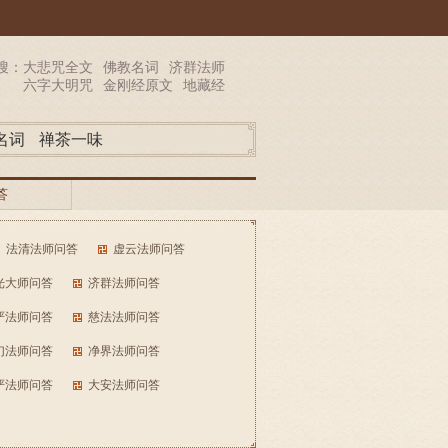
搜：
大悲咒全文
佛教名词
济群法师
六字大明咒
金刚经原文
地藏经
名词
禅茶一味
答
法清法师问答
虚云法师问答
光大师问答
济群法师问答
严法师问答
慈法法师问答
幻法师问答
净界法师问答
严法师问答
大安法师问答