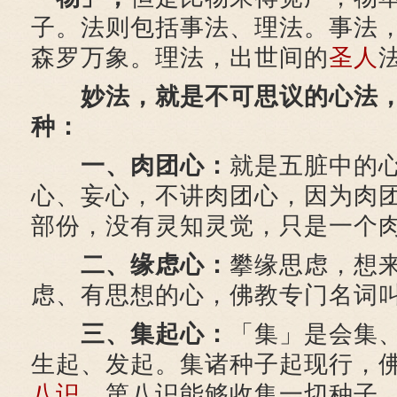
子。法则包括事法、理法。事法
森罗万象。理法，出世间的
圣人
妙法，就是不可思议的心法
种：
一、肉团心：
就是五脏中的
心、妄心，不讲肉团心，因为肉
部份，没有灵知灵觉，只是一个
二、缘虑心：
攀缘思虑，想
虑、有思想的心，佛教专门名词
三、集起心：
「集」是会集
生起、发起。集诸种子起现行，
八识
。第八识能够收集一切种子