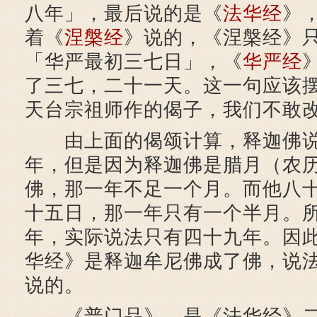
八年」，最后说的是《
法华经
》
着《
涅槃经
》说的，《涅槃经》
「华严最初三七日」，《
华严经
了三七，二十一天。这一句应该
天台宗祖师作的偈子，我们不敢
由上面的偈颂计算，释迦佛说
年，但是因为释迦佛是腊月（农
佛，那一年不足一个月。而他八
十五日，那一年只有一个半月。
年，实际说法只有四十九年。因
华经》是释迦牟尼佛成了佛，说
说的。
《普门品》，是《法华经》二