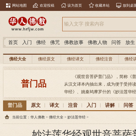
网站地图
欢迎投稿
设为首页
收藏本站
放到桌
首页
入门
佛经
佛咒
佛教故事
佛教人物
问答
放生
佛经大全
佛经原文
佛经译文
佛经注音
佛经
《观世音菩萨普门品》，简称《
普门品
从汉文译本内抽出来，成为便于受持
华经》、姚秦鸠摩罗什的《妙法莲华经》
普门品
原文
译文
注音
入门
讲解
问答
当前位置：
华人佛教
>
佛经大全
>
妙法莲华经
>
妙法莲华经观世音菩萨