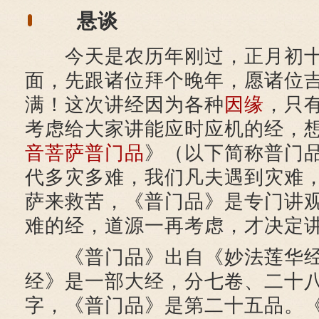
悬谈
今天是农历年刚过，正月初十
面，先跟诸位拜个晚年，愿诸位
满！这次讲经因为各种
因缘
，只
考虑给大家讲能应时应机的经，
音菩萨
普门品
》（以下简称普门
代多灾多难，我们凡夫遇到灾难
萨来救苦，《普门品》是专门讲
难的经，道源一再考虑，才决定
《普门品》出自《妙法莲华经
经》是一部大经，分七卷、二十
字，《普门品》是第二十五品。