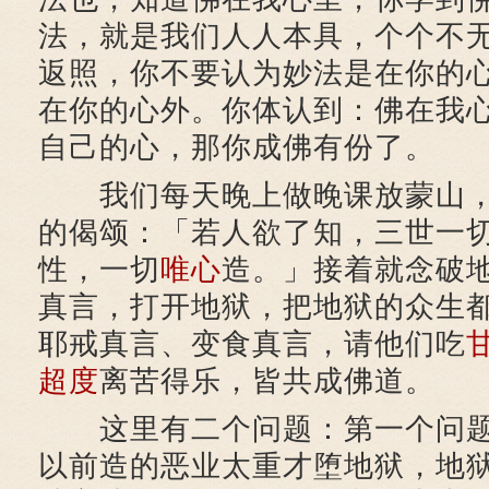
法，就是我们人人本具，个个不
返照，你不要认为妙法是在你的
在你的心外。你体认到：佛在我
自己的心，那你成佛有份了。
我们每天晚上做晚课放蒙山，
的偈颂：「若人欲了知，三世一
性，一切
唯心
造。」接着就念破
真言，打开地狱，把地狱的众生
耶戒真言、变食真言，请他们吃
超度
离苦得乐，皆共成佛道。
这里有二个问题：第一个问题
以前造的恶业太重才堕地狱，地