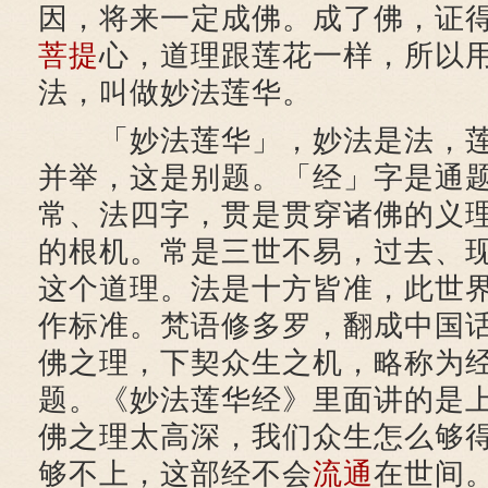
因，将来一定成佛。成了佛，证
菩提
心，道理跟莲花一样，所以
法，叫做妙法莲华。
「妙法莲华」，妙法是法，莲
并举，这是别题。「经」字是通
常、法四字，贯是贯穿诸佛的义
的根机。常是三世不易，过去、
这个道理。法是十方皆准，此世
作标准。梵语修多罗，翻成中国
佛之理，下契众生之机，略称为
题。《妙法莲华经》里面讲的是
佛之理太高深，我们众生怎么够
够不上，这部经不会
流通
在世间