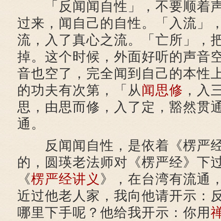
「反闻闻自性」，不要顺着声
过来，闻自己的自性。「入流」
流，入了真心之流。「亡所」，
掉。这个时候，外面好听的声音
音也空了，完全闻到自己的本性
的功夫有次第，「从
闻思修
，入
思，由思而修，入了定，豁然贯
通。
反闻闻自性，是依着《楞严经
的，圆瑛老法师对《楞严经》下
《
楞严经讲义
》，在台湾有流通
近过他老人家，我向他请开示：
哪里下手呢？他给我开示：你用