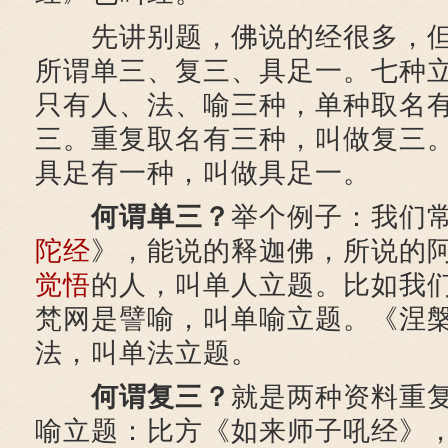
先讲别题，佛说的经很多，但
所谓单三、复三、具足一。七种
只有人、法、喻三种，单种取名
三。重复取名有三种，叫做复三
具足有一种，叫做具足一。
何谓单三？
举个例子：我们
陀经
》，能说的释迦佛，所说的
觉悟
的人，叫单人立题。比如我
梵网是譬喻，叫单喻立题。《涅
法，叫单法立题。
何谓复三？
就是两种资料重
喻立题：比方《如来师子吼经》