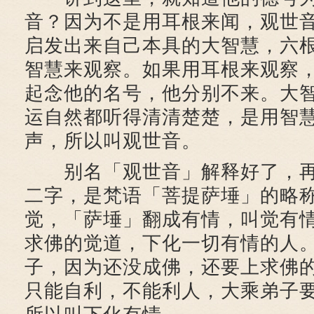
音？因为不是用耳根来闻，观世
启发出来自己本具的大智慧，六
智慧来观察。如果用耳根来观察
起念他的名号，他分别不来。大
运自然都听得清清楚楚，是用智
声，所以叫观世音。
别名「观世音」解释好了，再
二字，是梵语「菩提萨埵」的略
觉，「萨埵」翻成有情，叫觉有
求佛的觉道，下化一切有情的人
子，因为还没成佛，还要上求佛
只能自利，不能利人，大乘弟子