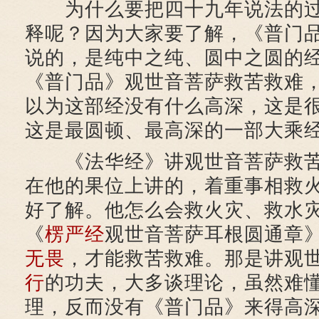
为什么要把四十九年说法的过
释呢？因为大家要了解，《普门
说的，是纯中之纯、圆中之圆的
《普门品》观世音菩萨救苦救难
以为这部经没有什么高深，这是
这是最圆顿、最高深的一部大乘
《法华经》讲观世音菩萨救苦
在他的果位上讲的，着重事相救
好了解。他怎么会救火灾、救水
《
楞严经
观世音菩萨耳根圆通章
无畏
，才能救苦救难。那是讲观
行
的功夫，大多谈理论，虽然难
理，反而没有《普门品》来得高