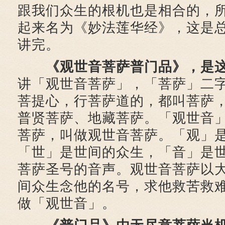
跟我们众生的根机也是相合的，
起来名为《妙法莲华经》，这是
讲完。
《观世音菩萨普门品》，是
讲「观世音菩萨」，「菩萨」二
菩提心，行菩萨道的，都叫菩萨
普贤菩萨、地藏菩萨。「观世音
菩萨，叫做观世音菩萨。「观」
「世」是世间的众生，「音」是
菩萨圣号的音声。观世音菩萨以
间众生念他的名号，求他救苦救
做「观世音」。