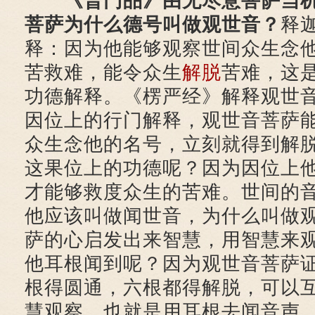
《普门品》由无尽意菩萨当
菩萨为什么德号叫做观世音？
释
释：因为他能够观察世间众生念
苦救难，能令众生
解脱
苦难，这
功德解释。《楞严经》解释观世
因位上的行门解释，观世音菩萨
众生念他的名号，立刻就得到解
这果位上的功德呢？因为因位上
才能够救度众生的苦难。世间的
他应该叫做闻世音，为什么叫做
萨的心启发出来智慧，用智慧来
他耳根闻到呢？因为观世音菩萨
根得圆通，六根都得解脱，可以
慧观察，也就是用耳根去闻音声