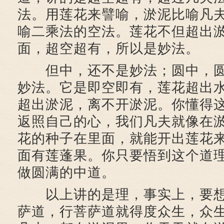
法。用莲花来譬喻，淤泥比喻凡
喻二乘法的空法。莲花不但超出
面，超空超有，所以是妙法。
但中，还不是妙法；圆中，圆
妙法。它是即空即有，莲花超出
超出淤泥，离不开淤泥。你懂得
返照自己的心，我们凡夫就像在
花的种子在里面，就能开出莲花
面有莲蓬果。你只要悟到这个道
做圆满的中道。
以上讲的是理，事实上，要想
萨道，行菩萨道就得度众生，众