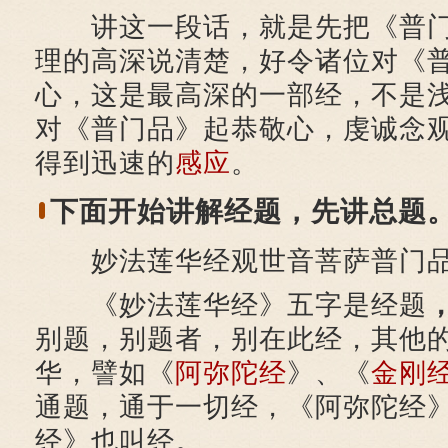
讲这一段话，就是先把《普门
理的高深说清楚，好令诸位对《
心，这是最高深的一部经，不是
对《普门品》起恭敬心，虔诚念
得到迅速的
感应
。
下面开始讲解经题，先讲总题
妙法莲华经观世音菩萨普门
《妙法莲华经》五字是经题
别题，别题者，别在此经，其他
华，譬如《
阿弥陀经
》、《
金刚
通题，通于一切经，《阿弥陀经
经》也叫经。