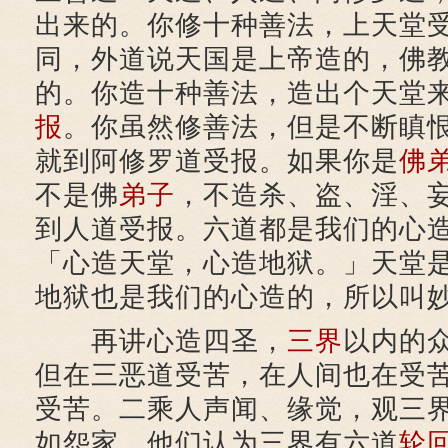
出来的。你修十种善法，上天堂
同，外道说天国是上帝造的，佛
的。你造十种善法，造出个天堂
报
。你虽然修善法，但是不断瞋
就到阿修罗道受报。如果你是
佛
不是佛
弟子
，不造杀、盗、淫、
到人道受报。六道都是我们的心
「心造天堂，心造地狱。」天堂
地狱也是我们的心造的，所以叫
再讲心造四圣，
三界
以内的
但在三恶道受苦，在人间也在受
受苦。二乘人声闻、缘觉，观三
如怨家。他们认为三界有六道
轮