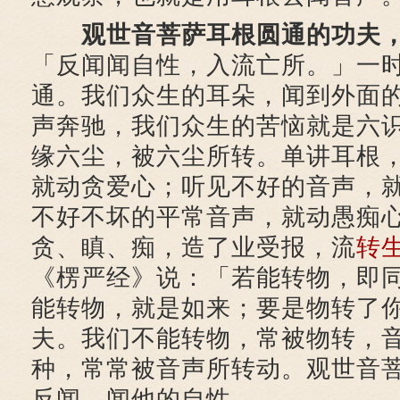
观世音菩萨耳根圆通的功夫
「反闻闻自性，入流亡所。」一
通。我们众生的耳朵，闻到外面
声奔驰，我们众生的苦恼就是六
缘六尘，被六尘所转。单讲耳根
就动贪爱心；听见不好的音声，
不好不坏的平常音声，就动愚痴
贪、瞋、痴，造了业受报，流
转
《楞严经》说：「若能转物，即
能转物，就是如来；要是物转了
夫。我们不能转物，常被物转，
种，常常被音声所转动。观世音
反闻，闻他的自性。