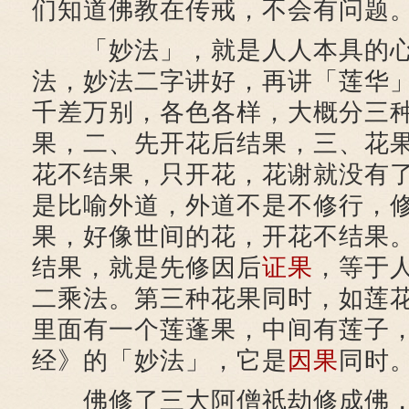
们知道佛教在传戒，不会有问题
「妙法」，就是人人本具的心
法，妙法二字讲好，再讲「莲华
千差万别，各色各样，大概分三
果，二、先开花后结果，三、花
花不结果，只开花，花谢就没有
是比喻外道，外道不是不修行，
果，好像世间的花，开花不结果
结果，就是先修因后
证果
，等于
二乘法。第三种花果同时，如莲
里面有一个莲蓬果，中间有莲子
经》的「妙法」，它是
因果
同时
佛修了三大阿僧祇劫修成佛，