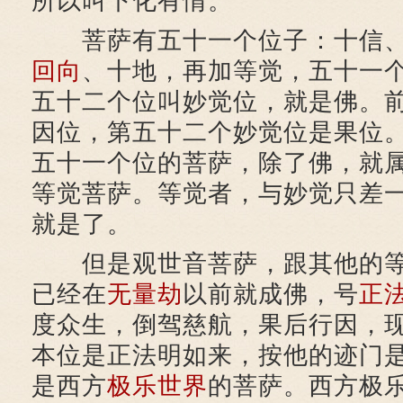
所以叫下化有情。
菩萨有五十一个位子：十信、
回向
、十地，再加等觉，五十一
五十二个位叫妙觉位，就是佛。
因位，第五十二个妙觉位是果位
五十一个位的菩萨，除了佛，就
等觉菩萨。等觉者，与妙觉只差
就是了。
但是观世音菩萨，跟其他的等
已经在
无量劫
以前就成佛，号
正
度众生，倒驾慈航，果后行因，
本位是正法明如来，按他的迹门
是西方
极乐世界
的菩萨。西方极