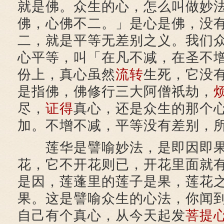
就是佛。众生的心，怎么叫做妙
佛，心佛不二。」是心是佛，没
二，就是平等无差别之义。我们
心平等，叫「在凡不减，在圣不
份上，真心虽然
流转
生死，它没
是指佛，佛修行三大阿僧祇劫，
尽，
证得
真心，还是众生的那个
加。不增不减，平等没有差别，
莲华是譬喻妙法，是即因即果
花，它不开花则已，开花里面就
是因，莲蓬里的莲子是果，莲花
果。这是譬喻众生的心法，你闻
自己有个真心，从今天起发
菩提