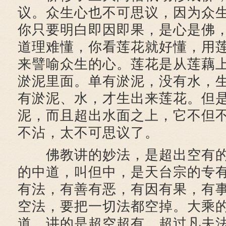
议。众生心也不可思议，因为众
你只要明白即因即果，是心是佛
道理难懂，你看莲花就好懂，用
来譬喻众生的心。莲花是从莲藕
淤泥里面。单有淤泥，没有水，
有淤泥、水，才生出来莲花。但
泥，而且超出水面之上，它不但
不沾，太不可思议了。
佛教讲的妙法，是超出空有的
的中道，叫但中，是天台宗的专
有法，有善有恶，有因有果，有
空法，要把一切法都空掉。大乘
道，讲的是超空超有，超过凡夫