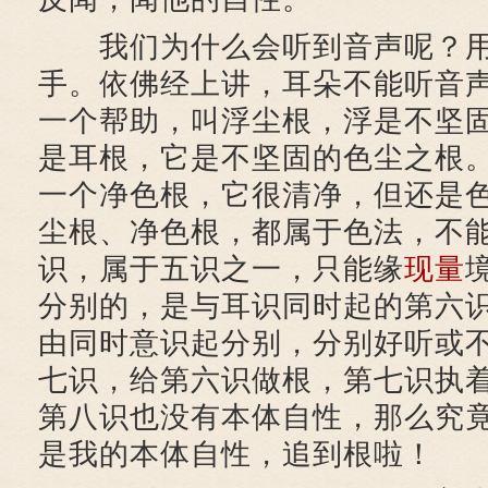
我们为什么会听到音声呢？用
手。依佛经上讲，耳朵不能听音
一个帮助，叫浮尘根，浮是不坚
是耳根，它是不坚固的色尘之根
一个净色根，它很清净，但还是
尘根、净色根，都属于色法，不
识，属于五识之一，只能缘
现量
分别的，是与耳识同时起的第六
由同时意识起分别，分别好听或
七识，给第六识做根，第七识执
第八识也没有本体自性，那么究
是我的本体自性，追到根啦！