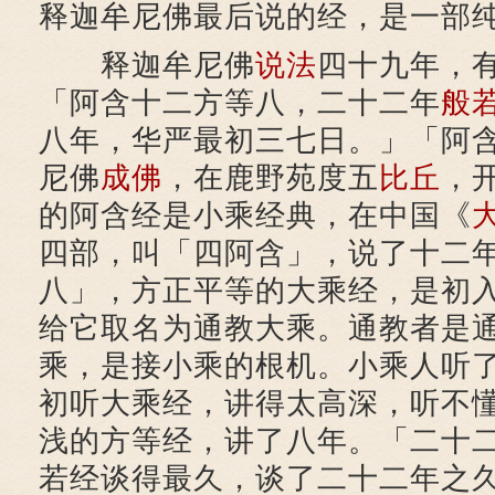
释迦牟尼佛最后说的经，是一部
释迦牟尼佛
说法
四十九年，
「阿含十二方等八，二十二年
般
八年，华严最初三七日。」「阿
尼佛
成佛
，在鹿野苑度五
比丘
，
的阿含经是小乘经典，在中国《
四部，叫「四阿含」，说了十二
八」，方正平等的大乘经，是初
给它取名为通教大乘。通教者是
乘，是接小乘的根机。小乘人听
初听大乘经，讲得太高深，听不
浅的方等经，讲了八年。「二十
若经谈得最久，谈了二十二年之