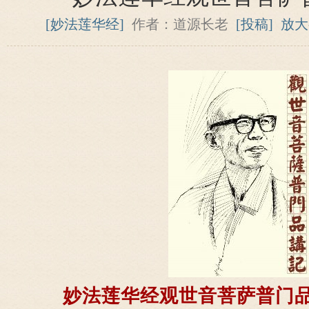
[妙法莲华经]
作者：道源长老
[投稿]
放大
妙法莲华经
观世音菩萨普门