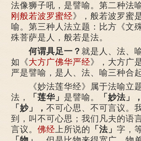
法像狮子吼，是譬喻。第二种法
刚般若波罗蜜经
》，般若波罗蜜
喻。第三种人法立题：比方《文
殊菩萨是人，般若是法。
何谓具足一？
就是人、法、
如《
大方广佛华严经
》，大方广
严是譬喻，是人、法、喻三种合
《妙法莲华经》属于法喻立
法，
「莲华」
是譬喻。
「妙法」
「妙」，
不可心思、不可言议。
到，叫不可心思；我们凡夫的语
言议。
佛经
上所说的
「法」
字，
「物」，
但是比物来得宽广，物