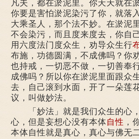
凡夫，都在淤泥里。你天天就在
你要是害怕淤泥染污了你，就落
大乘圣人，那个法不妙。在淤泥
不会染污，而且度来度去，你自
用六度法门度众生，劝导众生行
布施，功德圆满，不成佛吗？你
也持戒，一切恶不做，一切善奉
成佛吗？所以你在淤泥里面跟众
去，自己滚到水面，开了一朵莲
议，叫做妙法。
「妙法」就是我们众生的心，
心，但是妄想心没有本体
自性
，
本体自性就是真心，真心与佛无