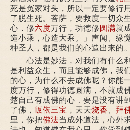
死是冤家对头，所以一定要修行
了脱生死。菩萨，要救度一切众
心，修
六度
万行，功德修
圆满
就
造小乘，心造大乘。」声闻、缘
种圣人，都是我们的心造出来的
心法是妙法，对我们有什么利
是利益众生，而且能够成佛，我
的心，为什么不去成佛呢？你能
度万行，修得功德圆满，不就成
楚自己有成佛的心，要是没有讲
了佛，
皈依三宝
，天天
烧香
、
拜
里，你把
佛法
当成外道法，心外
法也，知道佛在我心里，你学到